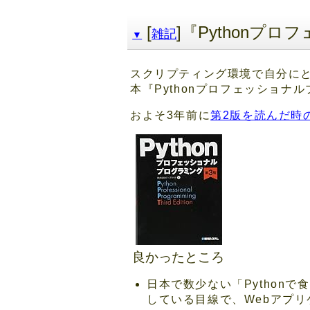
[
]『Pythonプ
雑記
▼
スクリプティング環境で自分にと
本『Pythonプロフェッショナ
およそ3年前に
第2版を読んだ時
良かったところ
日本で数少ない「Python
している目線で、Webアプ