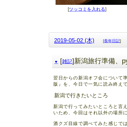
[
ツッコミを入れる
]
2019-05-02 (木)
[
長年日記
]
[
]新潟旅行準備、py
雑記
▼
翌日からの新潟オフ会について準
版』を、今日で一気に読み終え
新潟で行きたいところ
新潟で行ってみたいところと言
いため、今回はそれ以外の場所
酒クズ目線で調べてみた感じで