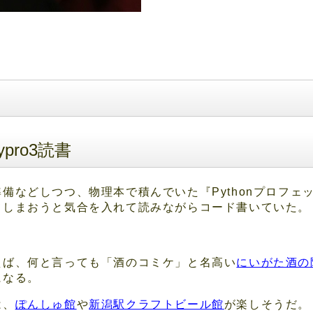
pro3読書
備などしつつ、物理本で積んでいた『Pythonプロフェッ
てしまおうと気合を入れて読みながらコード書いていた。
えば、何と言っても「酒のコミケ」と名高い
にいがた酒の
になる。
は、
ぽんしゅ館
や
新潟駅クラフトビール館
が楽しそうだ。