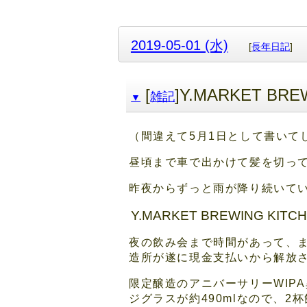
2019-05-01 (水)
[
長年日記
]
[
]Y.MARKET BR
雑記
▼
（間違えて5月1日として書いて
昼頃まで車で出かけて髪を切っ
昨夜からずっと雨が降り続いて
Y.MARKET BREWING KITC
夜の飲み会まで時間があって、またY
造所が遂に現金支払いから解放
限定醸造のアニバーサリーWIP
ジグラスが約490mlなので、