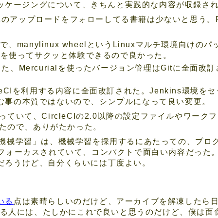
nパッケージングについて、きちんと実践的な内容が収録さ
Iへのアップロードをフォローしてる書籍は少ないと思う。P
で、manylinux wheelというLinuxマルチ環境向
ージを使ってサクッと体験できるので良かった。
、Mercurialを使ったバージョン管理はGitに全面
ircleCIを利用する内容に全面改訂された。Jenkins環
む事の本質ではないので、シンプルになって良い変更。
使っていて、CircleCIの2.0以降の設定ファイルやワー
たので、ありがたかった。
の機械学習」は、機械学習を採用するにあたっての、プロ
にフォーカスされていて、コンパクトで面白い内容だった
だろうけど、自分くらいには丁度よい。
いる
点は素晴らしいのだけど、アーカイブを解凍したら
てみる人には、たしかにこれで良いと思うのだけど、僕は面