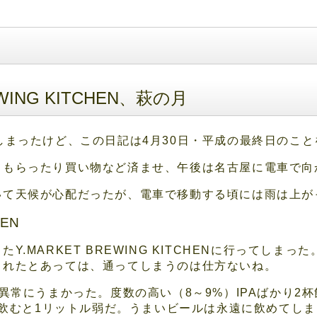
EWING KITCHEN、萩の月
しまったけど、この日記は4月30日・平成の最終日のこ
てもらったり買い物など済ませ、午後は名古屋に電車で向
いて天候が心配だったが、電車で移動する頃には雨は上が
HEN
.MARKET BREWING KITCHENに行ってしま
されたとあっては、通ってしまうのは仕方ないね。
A異常にうまかった。度数の高い（8～9%）IPAばかり2
2杯飲むと1リットル弱だ。うまいビールは永遠に飲めてし