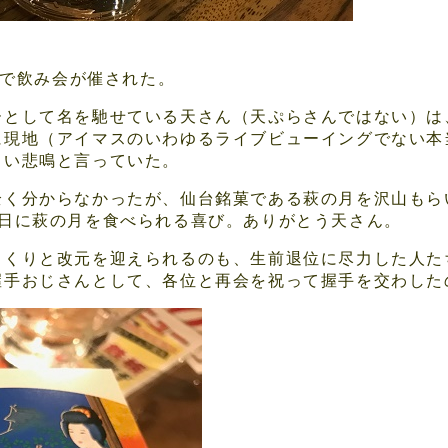
屋で飲み会が催された。
ーとして名を馳せている天さん（天ぷらさんではない）は
に現地（アイマスのいわゆるライブビューイングでない本
しい悲鳴と言っていた。
全く分からなかったが、仙台銘菓である萩の月を沢山もら
の日に萩の月を食べられる喜び。ありがとう天さん。
っくりと改元を迎えられるのも、生前退位に尽力した人た
握手おじさんとして、各位と再会を祝って握手を交わした