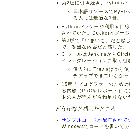
第2版に引き続き、Pytho
日本語リソースでPyP
る人には最適な1冊。
Pythonパッケージ利用者目線
されていた。Dockerイメ
第2版で「いまいち」だと感じた
で、妥当な内容だと感じた。
CIツールはJenkinsからC
インテグレーションに取り組
個人的にTravisばかり
チアップできていなかっ
15章「プログラマーのため
る内容（PoCやレポート）
トの人が読んだら物足りない
どうかなと感じたところ
サンプルコードが配布されて
Windowsでコードを書い