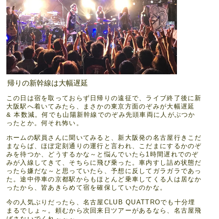
帰りの新幹線は大幅遅延
この日は宿を取っておらず日帰りの遠征で、ライブ終了後に新
大阪駅へ着いてみたら、まさかの東京方面のぞみが大幅遅延
& 本数減。何でも山陽新幹線でのぞみ先頭車両に人がぶつか
ったとか。何それ怖い。
ホームの駅員さんに聞いてみると、新大阪発の名古屋行きこだ
まならば、ほぼ定刻通りの運行と言われ、こだまにするかのぞ
みを待つか、どうするかな～と悩んでいたら1時間遅れでのぞ
みが入線してきて、そちらに飛び乗った。車内すし詰め状態だ
ったら嫌だな～と思っていたら、予想に反してガラガラであっ
た。途中停車の京都駅からもほとんど乗車してくる人は居なか
ったから、皆あきらめて宿を確保していたのかな。
今の人気ぶりだったら、名古屋CLUB QUATTROでも十分埋
まるでしょ～。頼むから次回来日ツアーがあるなら、名古屋飛
ばさないでくれ～～～。