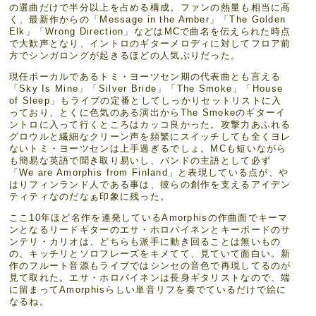
の選曲だけで半分以上を占める構成。ファンの熱量も相当に高
く、最新作からの「Message in the Amber」「The Golden
Elk」「Wrong Direction」などはMCで曲名を伝えられた時点
で大歓声となり、イントロのギターメロディに対してフロア前
方でシンガロングが起きるほどの人気ぶりだった。
現任ボーカルであるトミ・ヨーツセン期の代表曲とも言える
「Sky Is Mine」「Silver Bride」「The Smoke」「House
of Sleep」もライブの定番としてしっかりセットリストに入
っており、とくに色気のある演出からThe Smokeのギターイ
ントロに入って行くところはカッコ良かった。攻撃力あふれる
グロウルと繊細なクリーン声を頻繁にスイッチしても全くヨレ
ないトミ・ヨーツセンは上手過ぎるでしょ。MCも短いながら
も簡易な英語で聞き取り易いし、バンドの主語として必ず
「We are Amorphis from Finland」と表現している点が、や
はりフィンランド人である事は、彼らの創作を支えるアイデン
ティティなのだなぁ印象に残った。
ここ10年ほど名作を連発しているAmorphisの作曲面でキーマ
ンとなるリードギターのエサ・ホロパイネンとキーボードのサ
ンテリ・カリオは、どちらも派手に動き回ることは無いもの
の、キッチリとソロフレーズをキメてて、見ていて面白い。新
作のフルート音源もライブではシンセの音色で再現してるのが
見て取れた。エサ・ホロパイネンは長身ギタリストなので、端
に留まってAmorphisらしい単音リフを奏でているだけで絵に
なるね。