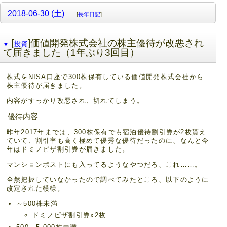
2018-06-30 (土)
[
長年日記
]
[
]価値開発株式会社の株主優待が改悪され
投資
▼
て届きました（1年ぶり3回目）
株式をNISA口座で300株保有している価値開発株式会社から
株主優待が届きました。
内容がすっかり改悪され、切れてしまう。
優待内容
昨年2017年までは、300株保有でも宿泊優待割引券が2枚貰え
ていて、割引率も高く極めて優秀な優待だったのに、なんと今
年はドミノピザ割引券が届きました。
マンションポストにも入ってるようなやつだろ、これ……。
全然把握していなかったので調べてみたところ、以下のように
改定された模様。
～500株未満
ドミノピザ割引券x2枚