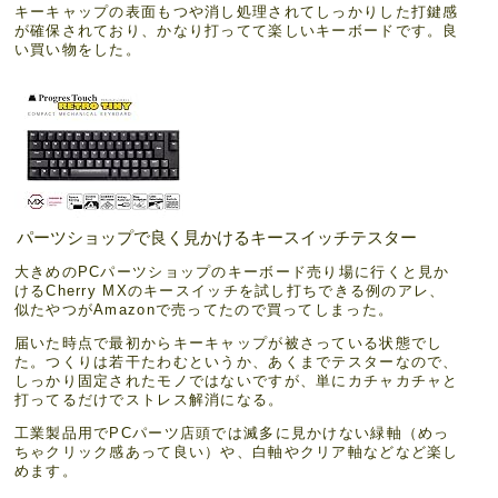
キーキャップの表面もつや消し処理されてしっかりした打鍵感
が確保されており、かなり打ってて楽しいキーボードです。良
い買い物をした。
パーツショップで良く見かけるキースイッチテスター
大きめのPCパーツショップのキーボード売り場に行くと見か
けるCherry MXのキースイッチを試し打ちできる例のアレ、
似たやつがAmazonで売ってたので買ってしまった。
届いた時点で最初からキーキャップが被さっている状態でし
た。つくりは若干たわむというか、あくまでテスターなので、
しっかり固定されたモノではないですが、単にカチャカチャと
打ってるだけでストレス解消になる。
工業製品用でPCパーツ店頭では滅多に見かけない緑軸（めっ
ちゃクリック感あって良い）や、白軸やクリア軸などなど楽し
めます。