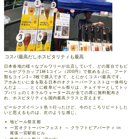
コスパ最高だしホスピタリティも最高
日本各地の様々なブルワリーが出店していて、どの屋台でもビ
ールがプラカップ1杯1コイン（200円）で飲める上に、フード
類もコイン1～3枚で購入できて、とにかくコスパ最高です。
アホみたいに金を取る日本のオクトーバーフェストは一体何な
んだよ……。とくに岐阜ビール祭りは、チェイサーとしてトッ
プバリュのミネラルウォーター2Lが全ての席に無料配布さ
れ、ホスピタリティも国内最高クラスと言えます。
ビールクズイベント色々行ったけど、今のところリピートした
いと思えるものは、次のような感じ。
地ビール祭京都
一宮オクトーバーフェスト ～ クラフトビアパーティ in
尾張一宮駅前ビル