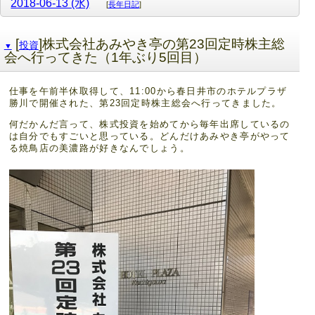
2018-06-13 (水)
[
長年日記
]
[
]株式会社あみやき亭の第23回定時株主総
投資
▼
会へ行ってきた（1年ぶり5回目）
仕事を午前半休取得して、11:00から春日井市のホテルプラザ
勝川で開催された、第23回定時株主総会へ行ってきました。
何だかんだ言って、株式投資を始めてから毎年出席しているの
は自分でもすごいと思っている。どんだけあみやき亭がやって
る焼鳥店の美濃路が好きなんでしょう。