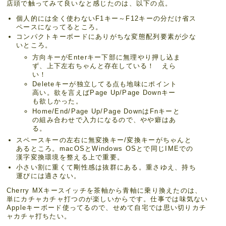
店頭で触ってみて良いなと感じたのは、以下の点。
個人的には全く使わないF1キー～F12キーの分だけ省ス
ペースになってるところ。
コンパクトキーボードにありがちな変態配列要素が少な
いところ。
方向キーがEnterキー下部に無理やり押し込ま
ず、上下左右ちゃんと存在している！ えら
い！
Deleteキーが独立してる点も地味にポイント
高い。欲を言えばPage Up/Page Downキー
も欲しかった。
Home/End/Page Up/Page DownはFnキーと
の組み合わせで入力になるので、やや癖はあ
る。
スペースキーの左右に無変換キー/変換キーがちゃんと
あるところ。macOSとWindows OSとで同じIMEでの
漢字変換環境を整える上で重要。
小さい割に重くて剛性感は抜群にある。重さゆえ、持ち
運びには適さない。
Cherry MXキースイッチを茶軸から青軸に乗り換えたのは、
単にカチャカチャ打つのが楽しいからです。仕事では味気ない
Appleキーボード使ってるので、せめて自宅では思い切りカチ
ャカチャ打ちたい。