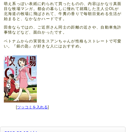
萌え系っぽい表紙に釣られて買ったものの、内容はかなり真面
目な牧場マンガ。都会の暮らしに憧れて就職した主人公OLが
北海道の牧場に飛ばされて、牛糞の香りで毎朝目覚める生活が
始まると、なかなかハードです。
田舎ならではの、ご近所さん同士の距離の近さや、自動車免許
事情などなど、面白かったです。
ベトナムからの実習生スアンちゃんが性格もストレートで可愛
い。『銀の匙』が好きな人にはおすすめ。
[
ツッコミを入れる
]