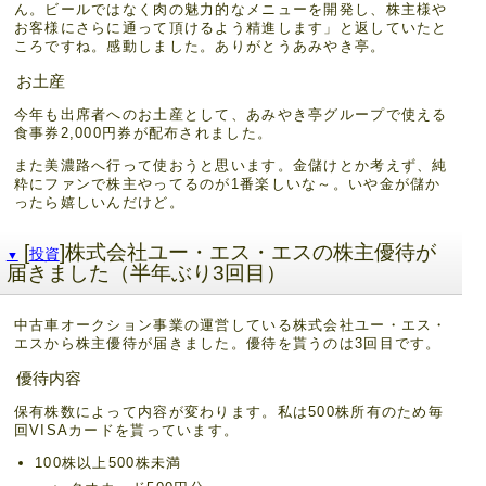
ん。ビールではなく肉の魅力的なメニューを開発し、株主様や
お客様にさらに通って頂けるよう精進します」と返していたと
ころですね。感動しました。ありがとうあみやき亭。
お土産
今年も出席者へのお土産として、あみやき亭グループで使える
食事券2,000円券が配布されました。
また美濃路へ行って使おうと思います。金儲けとか考えず、純
粋にファンで株主やってるのが1番楽しいな～。いや金が儲か
ったら嬉しいんだけど。
[
]株式会社ユー・エス・エスの株主優待が
投資
▼
届きました（半年ぶり3回目）
中古車オークション事業の運営している株式会社ユー・エス・
エスから株主優待が届きました。優待を貰うのは3回目です。
優待内容
保有株数によって内容が変わります。私は500株所有のため毎
回VISAカードを貰っています。
100株以上500株未満