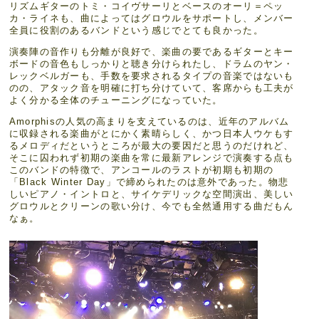
リズムギターのトミ・コイヴサーリとベースのオーリ＝ペッ
カ・ライネも、曲によってはグロウルをサポートし、メンバー
全員に役割のあるバンドという感じでとても良かった。
演奏陣の音作りも分離が良好で、楽曲の要であるギターとキー
ボードの音色もしっかりと聴き分けられたし、ドラムのヤン・
レックベルガーも、手数を要求されるタイプの音楽ではないも
のの、アタック音を明確に打ち分けていて、客席からも工夫が
よく分かる全体のチューニングになっていた。
Amorphisの人気の高まりを支えているのは、近年のアルバム
に収録される楽曲がとにかく素晴らしく、かつ日本人ウケもす
るメロディだというところが最大の要因だと思うのだけれど、
そこに囚われず初期の楽曲を常に最新アレンジで演奏する点も
このバンドの特徴で、アンコールのラストが初期も初期の
「Black Winter Day」で締められたのは意外であった。物悲
しいピアノ・イントロと、サイケデリックな空間演出、美しい
グロウルとクリーンの歌い分け、今でも全然通用する曲だもん
なぁ。