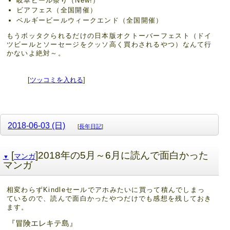
岐阜ビール祭り（New!）
ビアフェス（全国開催）
ベルギービールウィークエンド（全国開催）
もうボッタクられるだけの日本版オクトーバーフェスト（ドイ
ツビールとソーセージをクッソ高く買わされるやつ）なんて行
かないよ絶対～。
[
ツッコミを入れる
]
2018-06-03 (日)
[
長年日記
]
[
]2018年の5月～6月に読んで面白かった
マンガ
▼
マンガ
相変わらずKindleセールでアホみたいに買って積んでしまっ
ているので、読んで面白かったやつだけでも感想を残しておき
ます。
『冒険エレキテ島』