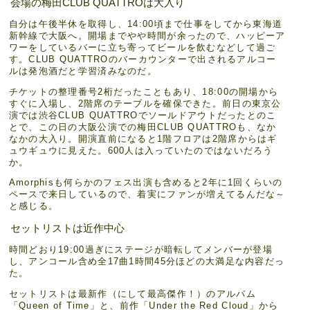
会場の梅田CLUB QUATTROは大入り
自分は午後半休を取得し、14:00頃まで仕事をしてから東海道
新幹線で大阪へ。開場までやや時間が余ったので、ハッピーア
ワーをしているバーに立ち寄ってビールを飲むなどして過ご
す。CLUB QUATTROのバーカウンターで出されるアルコー
ルは発泡酒だと学習済みなのだ。
チケットの整理番号2桁だったこともあり、18:00の開場から
すぐに入場し、2階席のテーブルを確保できた。前日の東京公
演では渋谷CLUB QUATTROでソールドアウトだったとのこ
とで、この日の大阪公演での梅田CLUB QUATTROも、なか
なかの大入り。開演直前になると1階フロアは2階席からはギ
ュウギュウに見えた。600人は入っていたのではないだろう
か。
Amorphisも何らかのフェス出演も含めると2年に1回くらいの
ペースで来日しているので、着実にファンが増えてるんだな～
と感じる。
セットリストは近作中心
時間どおり19:00過ぎにステージが暗転してメンバーが登場
し、アンコール含め全17曲1時間45分ほどの大満足な内容だっ
た。
セットリストは最新作（にして最高傑作！）のアルバム
「Queen of Time」と、前作「Under the Red Cloud」から