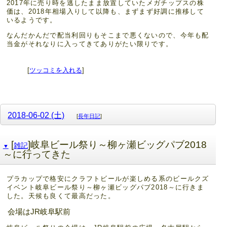
2017年に売り時を逃したまま放置していたメガチップスの株
価は、2018年相場入りして以降も、まずまず好調に推移して
いるようです。
なんだかんだで配当利回りもそこまで悪くないので、今年も配
当金がそれなりに入ってきてありがたい限りです。
[
ツッコミを入れる
]
2018-06-02 (土)
[
長年日記
]
[
]岐阜ビール祭り～柳ヶ瀬ビッグパブ2018
雑記
▼
～に行ってきた
プラカップで格安にクラフトビールが楽しめる系のビールクズ
イベント岐阜ビール祭り～柳ヶ瀬ビッグパブ2018～に行きま
した。天候も良くて最高だった。
会場はJR岐阜駅前