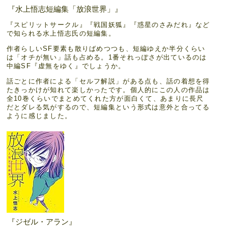
『水上悟志短編集「放浪世界」』
『スピリットサークル』『戦国妖狐』『惑星のさみだれ』など
で知られる水上悟志氏の短編集。
作者らしいSF要素も散りばめつつも、短編ゆえか半分くらい
は「オチが無い」話も占める。1番それっぽさが出ているのは
中編SF『虚無をゆく』でしょうか。
話ごとに作者による「セルフ解説」がある点も、話の着想を得
たきっかけが知れて楽しかったです。個人的にこの人の作品は
全10巻くらいでまとめてくれた方が面白くて、あまりに長尺
だとダレる気がするので、短編集という形式は意外と合ってる
ように感じました。
『ジゼル・アラン』