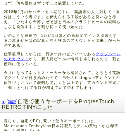
せず、何も投稿せずでずっと放置していた。
2018年2月のサバティカル期間中に、英語圏の人に対して「自
分はこういう者です」と伝えられる手段があると良いなと考
え、「ひたすら台湾まぜそばと日本のクラフトビールの素晴ら
しさを発信する」と割り切って使い始めた。
かのような経緯で、3回に1回ほどの高頻度でインスタ映えす
る台湾まぜそばの写真が並ぶ狂気のアカウントが出来上がった
のである。
仕事復帰してからは、行きつけのビアバーである
タップルーム
のアカウント
から、新入荷ビールの情報も得られるので、割と
便利に使っている。
今月になってネットストーカーから補足されて、とうとう英語
でクソリプが付き始めたので、自分のInstagramアカウントの
位置づけについて表明しておくと以上です。アカウント末尾に
「49」と付けてる奴が増えていて切れてしまう。
[
]自宅で使うキーボードをProgresTouch
雑記
▼
RETRO TINYにした
長らく、自宅でPCに繋いで使うキーボードには、
Majestouch Tenkeyless日本語配列モデルの茶軸・かな印字
無しを愛用していた。