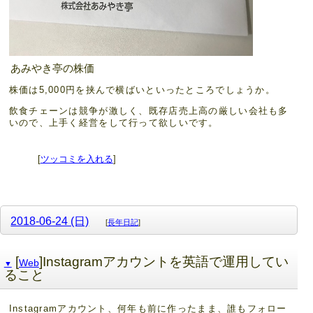
あみやき亭の株価
株価は5,000円を挟んで横ばいといったところでしょうか。
飲食チェーンは競争が激しく、既存店売上高の厳しい会社も多
いので、上手く経営をして行って欲しいです。
[
ツッコミを入れる
]
2018-06-24 (日)
[
長年日記
]
[
]Instagramアカウントを英語で運用してい
Web
▼
ること
Instagramアカウント、何年も前に作ったまま、誰もフォロー