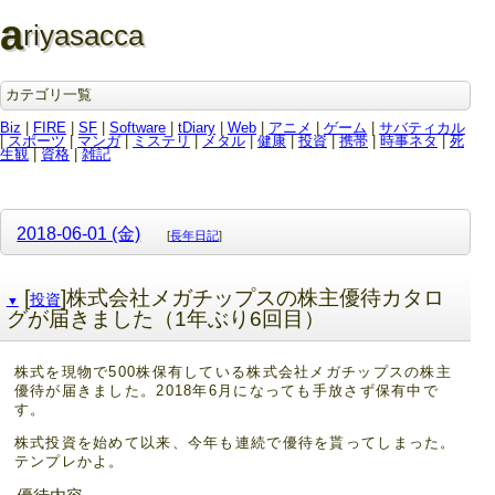
a
riyasacca
カテゴリ一覧
Biz
|
FIRE
|
SF
|
Software
|
tDiary
|
Web
|
アニメ
|
ゲーム
|
サバティカル
|
スポーツ
|
マンガ
|
ミステリ
|
メタル
|
健康
|
投資
|
携帯
|
時事ネタ
|
死
生観
|
資格
|
雑記
2018-06-01 (金)
[
長年日記
]
[
]株式会社メガチップスの株主優待カタロ
投資
▼
グが届きました（1年ぶり6回目）
株式を現物で500株保有している株式会社メガチップスの株主
優待が届きました。2018年6月になっても手放さず保有中で
す。
株式投資を始めて以来、今年も連続で優待を貰ってしまった。
テンプレかよ。