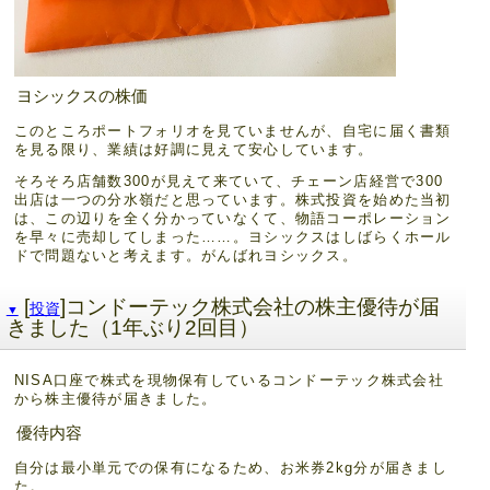
ヨシックスの株価
このところポートフォリオを見ていませんが、自宅に届く書類
を見る限り、業績は好調に見えて安心しています。
そろそろ店舗数300が見えて来ていて、チェーン店経営で300
出店は一つの分水嶺だと思っています。株式投資を始めた当初
は、この辺りを全く分かっていなくて、物語コーポレーション
を早々に売却してしまった……。ヨシックスはしばらくホール
ドで問題ないと考えます。がんばれヨシックス。
[
]コンドーテック株式会社の株主優待が届
投資
▼
きました（1年ぶり2回目）
NISA口座で株式を現物保有しているコンドーテック株式会社
から株主優待が届きました。
優待内容
自分は最小単元での保有になるため、お米券2kg分が届きまし
た。