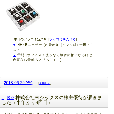
本日のツッコミ(全2件) [
ツッコミを入れる
]
HHKBユーザー
[静音赤軸 (ピンク軸) 一択っし
▼
ょ〜]
雷悶
[オフィスで使うなら静音赤軸になるけど
▼
自室なら青軸もアリっしょ～]
2018-06-29 (金)
[
長年日記
]
[
]株式会社ヨシックスの株主優待が届きま
投資
▼
した（半年ぶり6回目）