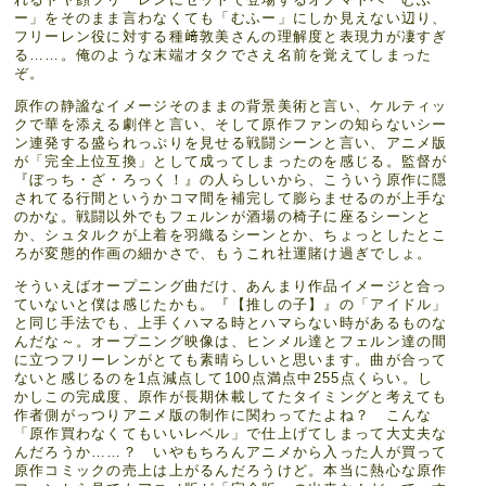
ー」をそのまま言わなくても「むふー」にしか見えない辺り、
フリーレン役に対する種﨑敦美さんの理解度と表現力が凄すぎ
る……。俺のような末端オタクでさえ名前を覚えてしまった
ぞ。
原作の静謐なイメージそのままの背景美術と言い、ケルティッ
クで華を添える劇伴と言い、そして原作ファンの知らないシー
ン連発する盛られっぷりを見せる戦闘シーンと言い、アニメ版
が「完全上位互換」として成ってしまったのを感じる。監督が
『ぼっち・ざ・ろっく！』の人らしいから、こういう原作に隠
されてる行間というかコマ間を補完して膨らませるのが上手な
のかな。戦闘以外でもフェルンが酒場の椅子に座るシーンと
か、シュタルクが上着を羽織るシーンとか、ちょっとしたとこ
ろが変態的作画の細かさで、もうこれ社運賭け過ぎでしょ。
そういえばオープニング曲だけ、あんまり作品イメージと合っ
ていないと僕は感じたかも。『【推しの子】』の「アイドル」
と同じ手法でも、上手くハマる時とハマらない時があるものな
んだな～。オープニング映像は、ヒンメル達とフェルン達の間
に立つフリーレンがとても素晴らしいと思います。曲が合って
ないと感じるのを1点減点して100点満点中255点くらい。し
かしこの完成度、原作が長期休載してたタイミングと考えても
作者側がっつりアニメ版の制作に関わってたよね？ こんな
「原作買わなくてもいいレベル」で仕上げてしまって大丈夫な
んだろうか……？ いやもちろんアニメから入った人が買って
原作コミックの売上は上がるんだろうけど。本当に熱心な原作