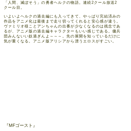
「人間、滅ぼそう」の勇者ヘルクの物語。連続2クール放送2
クール目。
いよいよヘルクの過去編にも入ってきて、やっぱり完結済みの
作品をアニメ化は最後まで走り切ってくれると安心感が違う。
ヴァミリオ様ことアンちゃんの出番が少なくなるのは残念であ
るが、アニメ版の過去編キャラクターもいい感じである。傭兵
団みんないい奴過ぎんよ～～～。先の展開を知っているだけに
気が重くなる。アニメ版アリシアから漂うエロスがすごい。
『MFゴースト』