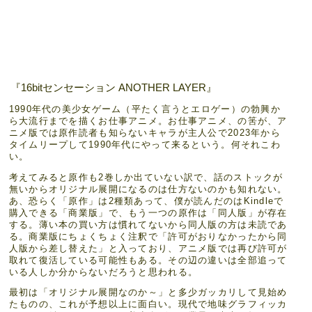
『16bitセンセーション ANOTHER LAYER』
1990年代の美少女ゲーム（平たく言うとエロゲー）の勃興か
ら大流行までを描くお仕事アニメ。お仕事アニメ、の筈が、ア
ニメ版では原作読者も知らないキャラが主人公で2023年から
タイムリープして1990年代にやって来るという。何それこわ
い。
考えてみると原作も2巻しか出ていない訳で、話のストックが
無いからオリジナル展開になるのは仕方ないのかも知れない。
あ、恐らく「原作」は2種類あって、僕が読んだのはKindleで
購入できる「商業版」で、もう一つの原作は「同人版」が存在
する。薄い本の買い方は慣れてないから同人版の方は未読であ
る。商業版にちょくちょく注釈で「許可がおりなかったから同
人版から差し替えた」と入っており、アニメ版では再び許可が
取れて復活している可能性もある。その辺の違いは全部追って
いる人しか分からないだろうと思われる。
最初は「オリジナル展開なのか～」と多少ガッカリして見始め
たものの、これが予想以上に面白い。現代で地味グラフィッカ