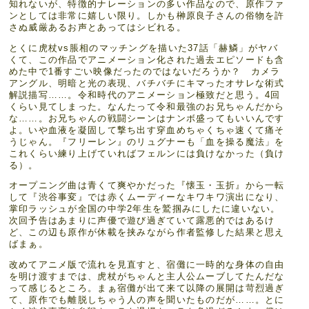
知れないが、特徴的ナレーションの多い作品なので、原作ファ
ンとしては非常に嬉しい限り。しかも榊原良子さんの俗物を許
さぬ威厳あるお声とあってはシビれる。
とくに虎杖vs脹相のマッチングを描いた37話「赫鱗」がヤバ
くて、この作品でアニメーション化された過去エピソードも含
めた中で1番すごい映像だったのではないだろうか？ カメラ
アングル、明暗と光の表現、バチバチにキマったオサレな術式
解説描写……。令和時代のアニメーション極致だと思う。4回
くらい見てしまった。なんたって令和最強のお兄ちゃんだから
な……。お兄ちゃんの戦闘シーンはナンボ盛ってもいいんです
よ。いや血液を凝固して撃ち出す穿血めちゃくちゃ速くて痛そ
うじゃん。『フリーレン』のリュグナーも「血を操る魔法」を
これくらい練り上げていればフェルンには負けなかった（負け
る）。
オープニング曲は青くて爽やかだった『懐玉・玉折』から一転
して『渋谷事変』では赤くムーディーなキワキワ演出になり、
掌印ラッシュが全国の中学2年生を鷲掴みにしたに違いない。
次回予告はあまりに声優で遊び過ぎていて露悪的ではあるけ
ど、この辺も原作が休載を挟みながら作者監修した結果と思え
ばまぁ。
改めてアニメ版で流れを見直すと、宿儺に一時的な身体の自由
を明け渡すまでは、虎杖がちゃんと主人公ムーブしてたんだな
って感じるところ。まぁ宿儺が出て来て以降の展開は苛烈過ぎ
て、原作でも離脱しちゃう人の声を聞いたものだが……。とに