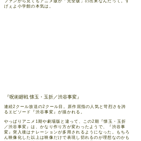
ファンから見てもアニメ版が「完全版」の出来なんだって。す
げぇよ小学館の本気は。
『呪術廻戦 懐玉・玉折／渋谷事変』
連続2クール放送の2クール目。原作屈指の人気と苛烈さを誇
るエピソード『渋谷事変』が描かれる。
やっぱりアニメ1期や劇場版と違って、この2期『懐玉・玉折
／渋谷事変』は、かなり作り方が変わったようで、『渋谷事
変』突入後はナレーションが多用されるようになった。もちろ
ん映像化した以上は映像だけで表現し切れるのが理想なのかも