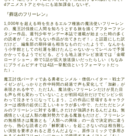
dアニメストアとやらにも追加課金しないぞ。
『葬送のフリーレン』
1,000年を超える時を生きるエルフ種族の魔法使いフリーレン
の、魔王討伐後に人間を知ろうとする旅を描くアフターファン
タジー作品。週刊少年サンデー本誌で連載が始まった時の多く
の読者が「とんでもない作品が出てきたぞ！」と話題にした訳
だけど、編集部の期待値も相当なものだったようで、なんかも
う小学館としての社運を賭けたんじゃないかってレベルで予算
かかってるようでビビる。どうも地上波テレビ放送では「金曜
ロードショー」枠で1話が拡大放送扱いだったらしい（ちなみ
にプライムビデオでは4話一挙配信というフォーマットだっ
た）。
魔王討伐パーティである勇者ヒンメル・僧侶ハイター・戦士ア
イゼンがしっかりと作中時間の経過で声も変化して「加齢」が
表現される中で、ただ1人、魔法使いフリーレンだけが見た目
も声も何も変わっていないことが初回4話分だけでビシビシ伝
わって泣きそうになってしまう。この作品に登場するキャラク
ターは感情の起伏に乏しいキャラが多い中で、ただただヒンメ
ルのフリーレンに対する優しさだけが強調されるんだよね。無
感情といえば人類の敵対勢力である魔族もだけど、フリーレン
の無感情さは魔族とも「人類への興味」の一点で決定的に違う
から、熱心な読者との「解釈違い」を起こさないのは相当難し
い演技を要求されると思うんだよな～。原作コミックで多用さ
れるドヤ顔フリーレンにセットで登場するオノマトペ「むふ