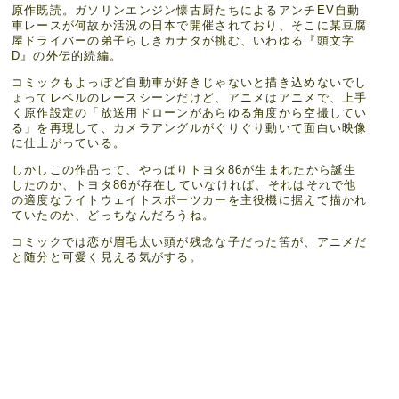
原作既読。ガソリンエンジン懐古厨たちによるアンチEV自動
車レースが何故か活況の日本で開催されており、そこに某豆腐
屋ドライバーの弟子らしきカナタが挑む、いわゆる『頭文字
D』の外伝的続編。
コミックもよっぽど自動車が好きじゃないと描き込めないでし
ょってレベルのレースシーンだけど、アニメはアニメで、上手
く原作設定の「放送用ドローンがあらゆる角度から空撮してい
る」を再現して、カメラアングルがぐりぐり動いて面白い映像
に仕上がっている。
しかしこの作品って、やっぱりトヨタ86が生まれたから誕生
したのか、トヨタ86が存在していなければ、それはそれで他
の適度なライトウェイトスポーツカーを主役機に据えて描かれ
ていたのか、どっちなんだろうね。
コミックでは恋が眉毛太い頭が残念な子だった筈が、アニメだ
と随分と可愛く見える気がする。