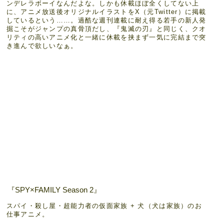
ンデレラボーイなんだよな。しかも休載ほぼ全くしてない上
に、アニメ放送後オリジナルイラストをX（元Twitter）に掲載
しているという……。過酷な週刊連載に耐え得る若手の新人発
掘こそがジャンプの真骨頂だし、『鬼滅の刃』と同じく、クオ
リティの高いアニメ化と一緒に休載を挟まず一気に完結まで突
き進んで欲しいなぁ。
『SPY×FAMILY Season 2』
スパイ・殺し屋・超能力者の仮面家族 + 犬（犬は家族）のお
仕事アニメ。