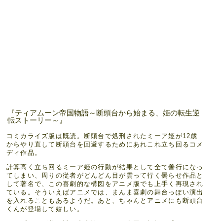
『ティアムーン帝国物語～断頭台から始まる、姫の転生逆
転ストーリー～』
コミカライズ版は既読。断頭台で処刑されたミーア姫が12歳
からやり直して断頭台を回避するためにあれこれ立ち回るコメ
ディ作品。
計算高く立ち回るミーア姫の行動が結果として全て善行になっ
てしまい、周りの従者がどんどん目が雲って行く曇らせ作品と
して著名で、この喜劇的な構図をアニメ版でも上手く再現され
ている。そういえばアニメでは、まんま喜劇の舞台っぽい演出
を入れることもあるようだ。あと、ちゃんとアニメにも断頭台
くんが登場して嬉しい。