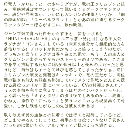
狩竜人（かりゅうど）の少年ラグナが、竜の王クリムゾンと組
み、竜絶対滅ぼすマンとなって戦いまくるダークファンタジ
ー。設定や雰囲気が、いかにもガンガンの作風というか、『鋼
の錬金術師』『ユーベルブラット』とかあの辺に連なるダーク
ファンタジーっぽさがすごい。原作既読。
ジャンプ畑で育った自分からすると、髪を上げると
『HUNTER×HUNTER』のキルアっぽい見た目になる主人公
ラグナが「ゴンさん」している（未来の自分から超絶的な力を
前借りする）プロットが何だかちょっと笑ってしまうのだが、
どっちかと言うとラグナは巻き込まれ系で、もう一人の主人公
クリムゾンと出会ってからがストーリーのミソである。ここま
でを早く描写するために1話が45分以上と長めの尺だったと思
うけど、自分はちょっと間延びを感じてしまったかなぁ。逆に
クリムゾンの演技と顔芸はキレッキレで、竜の王だから、高位
竜の強さも能力も弱点も熟知していてメタで作戦をどんどん授
ける悪役っぷりが非常にハマっている。CVの村瀬歩さんとい
う人の名前を完全に覚えてしまうほどのインパクトだったわ。
よく調べたら『ミギとダリ』のダリ役でもあるのか……納得し
かねぇ。原作で「にへら～」と笑うレオニカも再現度高くて可
愛い。しかし残念ながらこの先は彼女の出番は……。
取り敢えず翼の血族との決着までは行くと期待しているけど、
どこまでやるんでしょうね。初手かませ役でいきなり子安さん
だったのは驚いたが。アルテマティア様がえっち過ぎる。