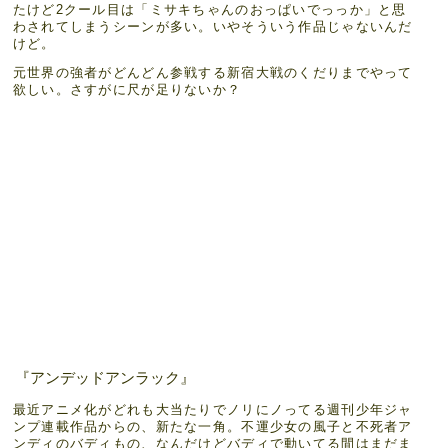
たけど2クール目は「ミサキちゃんのおっぱいでっっか」と思
わされてしまうシーンが多い。いやそういう作品じゃないんだ
けど。
元世界の強者がどんどん参戦する新宿大戦のくだりまでやって
欲しい。さすがに尺が足りないか？
『アンデッドアンラック』
最近アニメ化がどれも大当たりでノリにノってる週刊少年ジャ
ンプ連載作品からの、新たな一角。不運少女の風子と不死者ア
ンディのバディもの、なんだけどバディで動いてる間はまだま