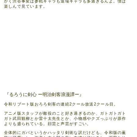
かく渋谷事変は参戦キャラも退場キャラも多過ぎるんよ。僕は
楽しんで見ています。
『るろうに剣心 ー明治剣客浪漫譚ー』
令和リブート版おろろ剣客の連続2クール放送2クール目。
アニメ版スタッフが敵役のこと好き過ぎるのか、ガトガトガト
ガト武田観柳とか雷十太先生とか、小物感やクズっぷりが原作
よりも盛られている。顔芸と声芸がすごい。
全体的にガバというかハッタリ剣術な訳だけども、令和版の薫