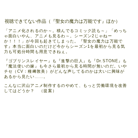
視聴できてない作品（『聖女の魔力は万能です』ほか）
「アニメ化されるのか～。積んでるコミック読も～」「めっち
ゃ面白いやん、アニメも見るわ～。シーズン2じゃねー
か！！！」が今回も起きてしまった。『聖女の魔力は万能で
す』本当に面白いのだけど今からシーズン1を最初から見る気
力も可処分時間も用意できねぇ。
『ゴブリンスレイヤー』も『進撃の巨人』も『Dr.STONE』も
『魔法使いの嫁』も今さら最初から見る時間が無いのだ。いや
チセ（CV：種﨑敦美）がどんな声してるのかは大いに興味が
あるから見たい……。
こんなに沢山アニメ制作するのやめて、もっと労働環境を改善
してはどうか？ （提案）