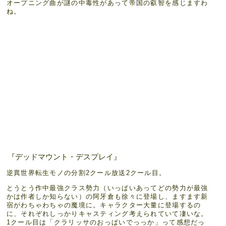
オープニング曲が謎の中毒性があって帝国の叡智を感じますわ
ね。
『デッドマウント・デスプレイ』
逆異世界転生モノの分割2クール放送2クール目。
とうとう作中最強クラス勢力（いっぱいあってどの勢力が最強
かは作者しか知らない）の阿牙倉も徐々に登場し、ますます新
宿がわちゃわちゃの魔境に。キャラクター大量に登場するの
に、それぞれしっかりキャスティング考えられていて凄いな。
1クール目は「クラリッサのおっぱいでっっか」って感想だっ