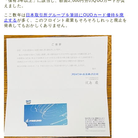
「保有3年以上」に該当し、額面2,000円分のQUOカードが貰
えました。
ここ数年は
日本取引所グループを筆頭にQUOカード優待を廃
止する
が多く、このフロイント産業もそろそろしれっと廃止を
発表してもおかしくありません。