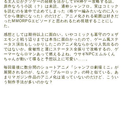
る主人公がクソゲーの経験を活かしてVR神ゲー攻略する話。
原作なろう小説（？）は未読。通称シャンフロ。実はコミック
を読むのを途中で止めてしまった（格ゲー編みたいなのに入っ
てから微妙になった）のだけど、アニメ化される範囲は好きだ
ったMMORPGエピソードと思われるため視聴することにし
た。
感想としては期待以上に面白い。いやコミックも墓守のウェザ
エモンと戦う辺りまでは本当に面白かったので、ゲーム風ステ
ータス演出もしっかりしたこのアニメ化ならかなり人気出るの
ではないか。俊敏性と運にステータス全振りで攻略するの、ゲ
ーマーならロマンあって燃えるよね。ウサギNPCエムルくん
ちゃんが動いて喋ると予想以上に可愛い……。
毎回最後に数分間のショートアニメ『シャンフロ劇場ミニ』が
展開されるのが、なんか『ブルーロック』の時と似ている。あ
まりマガジン作品のアニメ化は追っていないのだけど、こうい
う制作手法が多いのかな？