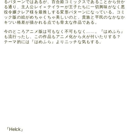
るパターンではあるが、百合姫コミックスであることから分か
る通り、主人公レイ＝テイラーが王子たちに一切興味がなく悪
役令嬢クレア様を最推しする変形パターンになっている。コミ
ック版の絵がめちゃくちゃ美しいのと、貴族と平民のなかなか
キツい格差が描かれる点でも骨太な作品である。
今のところアニメ版は可もなく不可もなく……。『はめふら』
も流行ったし、この作品もアニメ化から火が付いたりする？
テーマ的には『はめふら』よりニッチな気もする。
『Helck』