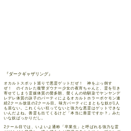
『ダークギャザリング』
オカルトスポット巡りで悪霊ゲットだぜ！ 神をぶっ倒す
ぜ！ のイカレた復讐ダウナー少女の夜宵ちゃんと、霊を引き
寄せてしまう霊媒体質の螢多朗、螢くんの幼馴染でヤンヤンデ
レデレ体質の詠子のパーティによるオカルトホラーポケモン連
続2クール放送の2クール目。味方パーティにまともな奴が1人
も居ない。これくらい狂ってないと強力な悪霊はゲットできな
いんだよね。善霊も出てくるけど「本当に善霊ですか？」みた
いな奴ばっかりだし。
2クール目では、いよいよ通称「卒業生」と呼ばれる強力な霊