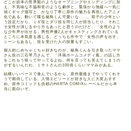
どこか絵本の世界観のようなオープニングやエンディングに加
え、不気味な不協和音のような劇伴と、緊張から弛緩へ一気に
傾くギャグ描写と、かなり丁寧に原作の魅力を再現したアニメ
化である。動いて喋る秘鳥くん可愛いな……。双子の少年とい
う設定だから、ミギ役とダリ役を同じ人が担当したり、それこ
そ女性が演じるやり方もあったと思うのだけど、「女性のよう
な少年声が出せる」男性声優2人がキャスティングされている
ところに本気度を感じる。どっちも作中で「女性の声を出す」
シーンもあるし、役を受けた人の技量もすごい。
個人的にめちゃくちゃ好きなのが、秘鳥くんを引き取ったママ
さん役の三石琴乃さんで、「洋画ホームコメディ風」の話し方
をこれもう狙ってやってるよね。何を言っても笑えてしまうの
がずるいんだわ。ミサトさんの100倍くらいママみがある。
結構いいペースで進んでいるから、原作最後までやってくれそ
うで期待している。人情エピソードが好きな人に大変おすす
め。原作コミックも信頼のHARTA COMIXレーベルだから本
当に面白いぞ。