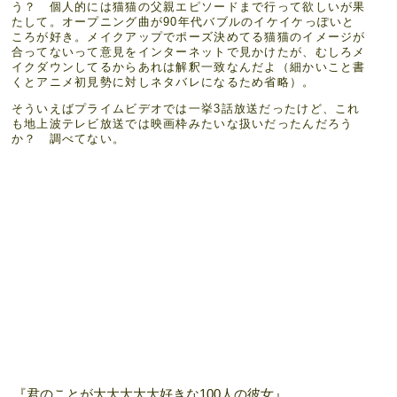
う？ 個人的には猫猫の父親エピソードまで行って欲しいが果
たして。オープニング曲が90年代バブルのイケイケっぽいと
ころが好き。メイクアップでポーズ決めてる猫猫のイメージが
合ってないって意見をインターネットで見かけたが、むしろメ
イクダウンしてるからあれは解釈一致なんだよ（細かいこと書
くとアニメ初見勢に対しネタバレになるため省略）。
そういえばプライムビデオでは一挙3話放送だったけど、これ
も地上波テレビ放送では映画枠みたいな扱いだったんだろう
か？ 調べてない。
『君のことが大大大大大好きな100人の彼女』