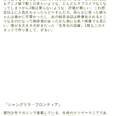
もアニメ版で動くの見たいような、どんどんラブコメでなくな
ってしまうから2期は要らないような、評価が難しい。これ想
定以上に人気出ちゃったらどーすんだろ。高らかに笑った静ち
ゃんは確かに可愛かったし、あの録音会話は映像化されるとこ
うなるのだなって納得感があったから他にも色々映像でも見た
い。僕が大大大大大好きだった『五等分の花嫁』1期もこのス
タッフで作り直して。ずるい。
『シャングリラ・フロンティア』
週刊少年マガジンで連載している、生粋のクソゲーマニアであ