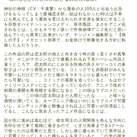
神社の神様（CV：千葉繁）から運命の人100人と出会うお告
げをもらってしまう愛城恋太郎。結ばれなかった99人は不幸
にも死んでしまう運命を受け入れられず全員を彼女にすること
を目指すハイテンションコメディ。原作既読。まさかアニメ化
されるとは。しかもキワモノ扱いで作画崩壊アニメ化だと思い
込んでいたら異常に出来がいいぞ。ヤンジャン編集部も『【推
しの子】』メガヒット効果で、お金掛けて映像化する方針に転
換したんだろうか。
この作品の肝は恋太郎の他人と向き合う時の真っ直ぐさや真摯
さで、そこがマガジンなどで連載されるお下劣ハーレム作品と
違うところで、恋太郎のにじみ出る性格の良さやツッコミの多
彩さはバッチリ再現されている。コミックでも赤面顔がみんな
可愛いんだけどアニメだと瞳のキラキラぶりも盛られていてや
たら可愛いな……。コミックの最新を追っていると、もはやフ
ァミリーコメディになってしまっているので、アニメで改めて
初期の展開を再視聴する形になると「この頃はラブコメだった
な……」「この頃の恋太郎はまだ人間だったな……」と様々な
感情が湧いてくる。オープニング曲はいかにもラブコメで可愛
いし、エンディング曲と映像はそれ以上に可愛いが渋滞起こし
てるし、こんなに気合入ったアニメ作品になるとは。
話が先に進めば進むほど、彼女同士の人間関係も色んな方向に
矢印が出て来て複雑に過ぎるので、くすり先輩までを1クール
で切ったのは英断だと思う。しかし謎に盛られていて原作以上
に可愛くなってしまった静ちゃんを見ていると、この先の彼女