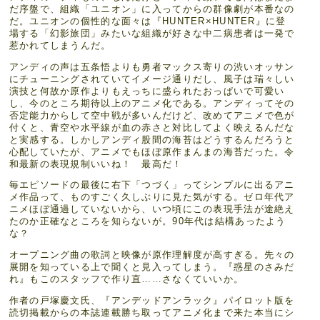
だ序盤で、組織「ユニオン」に入ってからの群像劇が本番なの
だ。ユニオンの個性的な面々は『HUNTER×HUNTER』に登
場する「幻影旅団」みたいな組織が好きな中二病患者は一発で
惹かれてしまうんだ。
アンディの声は五条悟よりも勇者マックス寄りの渋いオッサン
にチューニングされていてイメージ通りだし、風子は瑞々しい
演技と何故か原作よりもえっちに盛られたおっぱいで可愛い
し、今のところ期待以上のアニメ化である。アンディってその
否定能力からして空中戦が多いんだけど、改めてアニメで色が
付くと、青空や水平線が血の赤さと対比してよく映えるんだな
と実感する。しかしアンディ股間の海苔はどうするんだろうと
心配していたが、アニメでもほぼ原作まんまの海苔だった。令
和最新の表現規制いいね！ 最高だ！
毎エピソードの最後に右下「つづく」ってシンプルに出るアニ
メ作品って、ものすごく久しぶりに見た気がする。ゼロ年代ア
ニメほぼ通過していないから、いつ頃にこの表現手法が途絶え
たのか正確なところを知らないが。90年代は結構あったよう
な？
オープニング曲の歌詞と映像が原作理解度が高すぎる。先々の
展開を知っている上で聞くと見入ってしまう。『惑星のさみだ
れ』もこのスタッフで作り直……さなくていいか。
作者の戸塚慶文氏、『アンデッドアンラック』パイロット版を
読切掲載からの本誌連載勝ち取ってアニメ化まで来た本当にシ