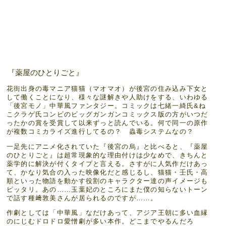
『薬屋のひとりごと』
花街出身の毒マニア猫猫（マオマオ）が後宮の住み込み下女と
して働くことになり、様々な謎解きや人助けをする、いわゆる
「後宮モノ」中華風ファンタジー。コミックは七緒一綺氏&ね
こクラゲ氏コンビのビッグガンガンコミックス版の方がいつだ
ったかの賞を受賞して以来ずっと読んでいる。何で同一の原作
が複数コミカライズ進行してるの？ 蟲毒システムなの？
一足先にアニメ化されていた『後宮の烏』と比べると、『薬屋
のひとりごと』は超常現象的な理由付けは少なめで、きちんと
薬学的に解決が付くタイプと言える。さすがに人気作だけあっ
て、かなり気合の入った映像化だと感じるし、猫猫・壬氏・高
順といった物語を動かす役割のキャラクター達の声イメージも
ピッタリ。あの……玉葉妃のところにまた僕の知らないトーン
で話す種﨑敦美さんが居られるのですが……。
作劇としては「中華風」なだけあって、アジア王朝に多い血縁
のにじむドロドロ愛憎劇が多い本作。どこまでやるんだろ