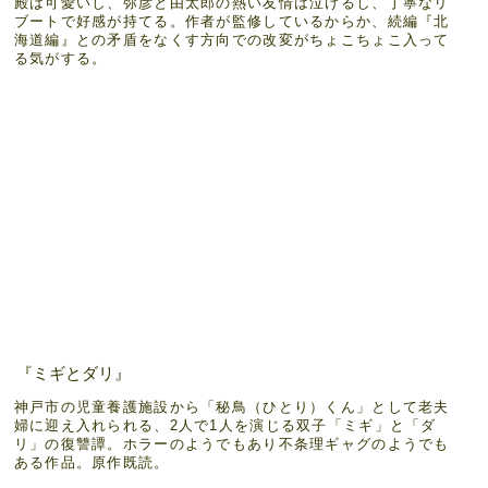
殿は可愛いし、弥彦と由太郎の熱い友情は泣けるし、丁寧なリ
ブートで好感が持てる。作者が監修しているからか、続編『北
海道編』との矛盾をなくす方向での改変がちょこちょこ入って
る気がする。
『ミギとダリ』
神戸市の児童養護施設から「秘鳥（ひとり）くん」として老夫
婦に迎え入れられる、2人で1人を演じる双子「ミギ」と「ダ
リ」の復讐譚。ホラーのようでもあり不条理ギャグのようでも
ある作品。原作既読。