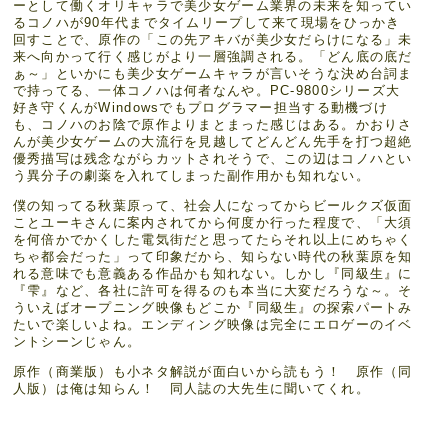
ーとして働くオリキャラで美少女ゲーム業界の未来を知ってい
るコノハが90年代までタイムリープして来て現場をひっかき
回すことで、原作の「この先アキバが美少女だらけになる」未
来へ向かって行く感じがより一層強調される。「どん底の底だ
ぁ～」といかにも美少女ゲームキャラが言いそうな決め台詞ま
で持ってる、一体コノハは何者なんや。PC-9800シリーズ大
好き守くんがWindowsでもプログラマー担当する動機づけ
も、コノハのお陰で原作よりまとまった感じはある。かおりさ
んが美少女ゲームの大流行を見越してどんどん先手を打つ超絶
優秀描写は残念ながらカットされそうで、この辺はコノハとい
う異分子の劇薬を入れてしまった副作用かも知れない。
僕の知ってる秋葉原って、社会人になってからビールクズ仮面
ことユーキさんに案内されてから何度か行った程度で、「大須
を何倍かでかくした電気街だと思ってたらそれ以上にめちゃく
ちゃ都会だった」って印象だから、知らない時代の秋葉原を知
れる意味でも意義ある作品かも知れない。しかし『同級生』に
『雫』など、各社に許可を得るのも本当に大変だろうな～。そ
ういえばオープニング映像もどこか『同級生』の探索パートみ
たいで楽しいよね。エンディング映像は完全にエロゲーのイベ
ントシーンじゃん。
原作（商業版）も小ネタ解説が面白いから読もう！ 原作（同
人版）は俺は知らん！ 同人誌の大先生に聞いてくれ。