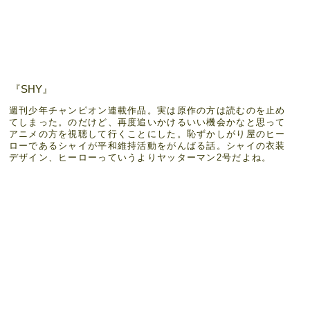
『SHY』
週刊少年チャンピオン連載作品。実は原作の方は読むのを止め
てしまった。のだけど、再度追いかけるいい機会かなと思って
アニメの方を視聴して行くことにした。恥ずかしがり屋のヒー
ローであるシャイが平和維持活動をがんばる話。シャイの衣装
デザイン、ヒーローっていうよりヤッターマン2号だよね。