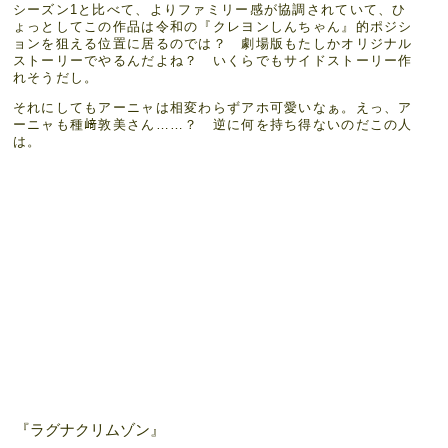
シーズン1と比べて、よりファミリー感が協調されていて、ひ
ょっとしてこの作品は令和の『クレヨンしんちゃん』的ポジシ
ョンを狙える位置に居るのでは？ 劇場版もたしかオリジナル
ストーリーでやるんだよね？ いくらでもサイドストーリー作
れそうだし。
それにしてもアーニャは相変わらずアホ可愛いなぁ。えっ、ア
ーニャも種﨑敦美さん……？ 逆に何を持ち得ないのだこの人
は。
『ラグナクリムゾン』