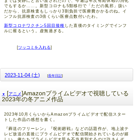
までは安静にと言い渡されたので、今週は年次有給休暇の消化
でもするか……。新型コロナも5類移行で「ただの風邪」扱い
だから、抗原検査もしっかり3割負担で医療費かかるのね。イ
ンフル抗原検査の3倍くらい医療点数付いたわ。
新型コロナワクチン5回目接種
した直後のタイミングでインフ
ルに罹るという。虚無過ぎる。
[
ツッコミを入れる
]
2023-11-04 (土)
[
長年日記
]
[
]Amazonプライムビデオで視聴している
アニメ
▼
2023年の冬アニメ作品
2023年10月くらいからAmazonプライムビデオで配信スター
トした作品の感想を書く。
『葬送のフリーレン』『呪術廻戦』などの話題作が、地上波テ
レビ放送の直後にプライムビデオで配信開始されているのが嬉
しい。俺たちプライムビデオ民を不当差別するのは許さんぞ。