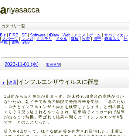
a
riyasacca
カテゴリ一覧
Biz
|
FIRE
|
SF
|
Software
|
tDiary
|
Web
|
アニメ
|
ゲーム
|
サバティカル
|
スポーツ
|
マンガ
|
ミステリ
|
メタル
|
健康
|
投資
|
携帯
|
時事ネタ
|
死
生観
|
資格
|
雑記
2023-11-01 (水)
[
長年日記
]
[
]インフルエンザウイルスに罹患
健康
▼
1日前から咳と鼻水が止まらず、起床後も38度台の高熱が引か
ないため、朝イチで近所の病院で発熱外来を受診。「念のため
コロナとインフルエンザの両方を検査しましょう」と例の鼻を
ぐりぐり突っ込まれるやつをされ、駐車場でマイカー内で結果
が出るまで待機。呼ばれて結果を聞くと「インフルエンザA型
です」とのことだった。
吸入を4回やって、様々な飲み薬を処方され帰宅した。土曜日