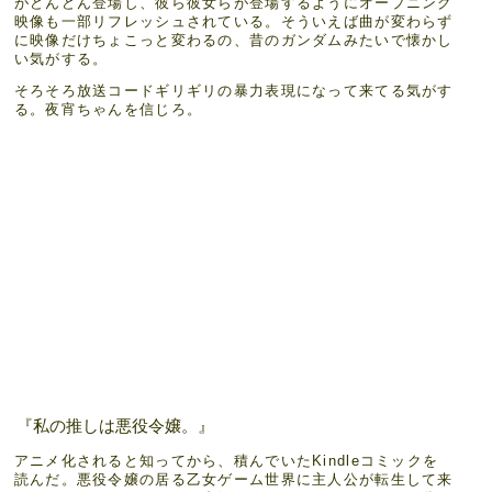
がどんどん登場し、彼ら彼女らが登場するようにオープニング
映像も一部リフレッシュされている。そういえば曲が変わらず
に映像だけちょこっと変わるの、昔のガンダムみたいで懐かし
い気がする。
そろそろ放送コードギリギリの暴力表現になって来てる気がす
る。夜宵ちゃんを信じろ。
『私の推しは悪役令嬢。』
アニメ化されると知ってから、積んでいたKindleコミックを
読んだ。悪役令嬢の居る乙女ゲーム世界に主人公が転生して来