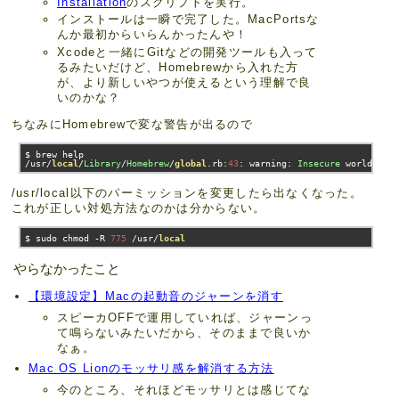
Installation
のスクリプトを実行。
インストールは一瞬で完了した。MacPortsな
んか最初からいらんかったんや！
Xcodeと一緒にGitなどの開発ツールも入って
るみたいだけど、Homebrewから入れた方
が、より新しいやつが使えるという理解で良
いのかな？
ちなみにHomebrewで変な警告が出るので
/
usr
/
local
/
Library
/
Homebrew
/
global
.
rb
:
43
:
 warning
:
Insecure
 world wri
/usr/local以下のパーミッションを変更したら出なくなった。
これが正しい対処方法なのかは分からない。
$ sudo chmod 
-
R 
775
/
usr
/
local
やらなかったこと
【環境設定】Macの起動音のジャーンを消す
スピーカOFFで運用していれば、ジャーンっ
て鳴らないみたいだから、そのままで良いか
なぁ。
Mac OS Lionのモッサリ感を解消する方法
今のところ、それほどモッサリとは感じてな