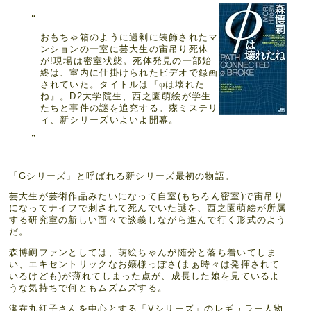
おもちゃ箱のように過剰に装飾されたマ
ンションの一室に芸大生の宙吊り死体
が!現場は密室状態。死体発見の一部始
終は、室内に仕掛けられたビデオで録画
されていた。タイトルは『φは壊れた
ね』。D2大学院生、西之園萌絵が学生
たちと事件の謎を追究する。森ミステリ
ィ、新シリーズいよいよ開幕。
「Gシリーズ」と呼ばれる新シリーズ最初の物語。
芸大生が芸術作品みたいになって自室(もちろん密室)で宙吊り
になってナイフで刺されて死んでいた謎を、西之園萌絵が所属
する研究室の新しい面々で談義しながら進んで行く形式のよう
だ。
森博嗣ファンとしては、萌絵ちゃんが随分と落ち着いてしま
い、エキセントリックなお嬢様っぽさ(まぁ時々は発揮されて
いるけども)が薄れてしまった点が、成長した娘を見ているよ
うな気持ちで何ともムズムズする。
瀬在丸紅子さんを中心とする「Vシリーズ」のレギュラー人物