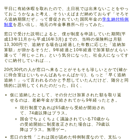
平日に有給休暇を取れたので、土日祝では出来ないことをやっ
ておこうかなぁと考え、そういえばまだ納めておらず「そろそ
ろ追納期限だぞ」って督促されていた国民年金の
学生納付特例
制度
を思い出し、地元の年金事務所へ行ってみた。
窓口で受けた説明によると、僕が制度を申請していた期間(平
成13年11月から平成16年3月)までの、当時の保険料は月額
13,300円で、追納する場合は経過した年数に応じた「追納加
算額」が掛かるそうだ。9年経過と10年経過で加算額がえらい
違って「何じゃこれ」という気分になった。社会人になってす
ぐに納付していれば…。
20代30代の人が窓口へ来ることがそもそも珍しいとかで(確か
に待合室はじいちゃんばあちゃんばかり)、もっと「早く追納
追納！」って言われるのかと予想していたんだけど、随分と同
情的に説明してくれたのだった。曰く、
仮に追納したとして、その分だけ加算された額を取り返
せるのは、老齢年金が支給されてから9年経ったとき。
現行制度であれば65歳から受給が開始され
て、74歳以降はプラス。
国会でちょくちょく議論されている70歳から
の受給開始に制度改正された場合は、79歳以
降はプラス。無理ゲー。
窓口の女性「これは国が認めた特例制度なので、支払っ