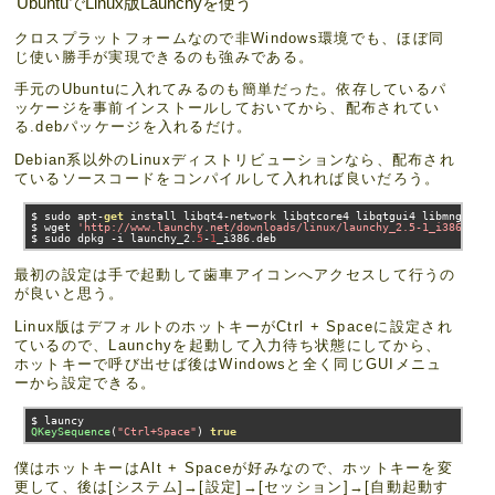
UbuntuでLinux版Launchyを使う
クロスプラットフォームなので非Windows環境でも、ほぼ同
じ使い勝手が実現できるのも強みである。
手元のUbuntuに入れてみるのも簡単だった。依存しているパ
ッケージを事前インストールしておいてから、配布されてい
る.debパッケージを入れるだけ。
Debian系以外のLinuxディストリビューションなら、配布され
ているソースコードをコンパイルして入れれば良いだろう。
$ sudo apt
-
get
 install libqt4
-
network libqtcore4 libqtgui4 libmng1 lib
$ wget 
'http://www.launchy.net/downloads/linux/launchy_2.5-1_i386.deb
$ sudo dpkg 
-
i launchy_2
.
5
-
1
_i386
.
deb
最初の設定は手で起動して歯車アイコンへアクセスして行うの
が良いと思う。
Linux版はデフォルトのホットキーがCtrl + Spaceに設定され
ているので、Launchyを起動して入力待ち状態にしてから、
ホットキーで呼び出せば後はWindowsと全く同じGUIメニュ
ーから設定できる。
QKeySequence
(
"Ctrl+Space"
)
true
僕はホットキーはAlt + Spaceが好みなので、ホットキーを変
更して、後は[システム]→[設定]→[セッション]→[自動起動す