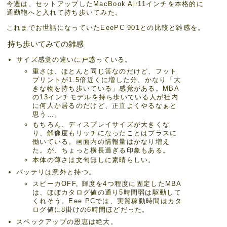
今週は、セットアップしたMacBook Air11インチを本格的に
通勤鞄へと入れて持ち歩いてみた。
これまでお世話になっていたEeePC 901との比較と雑感を。
持ち歩いてみての雑感
サイズ感覚の違いに戸惑っている。
重さは、ほとんと同じ筈なのだけど、フット
プリントが1.5倍近くに増した分、かなり「大
きな物を持ち歩いている」感覚がある。MBA
の13インチモデルを持ち歩いている人が社内
に何人か居るのだけど、正直よくやるなぁと
思う…。
もちろん、ディスプレイサイズが大きくな
り、解像度もリッチになったことはプラスに
働いている。画面内の情報量はかなり増え
た。が、ちょっと横長過ぎる印象もある。
本体の薄さは文句無しに素晴らしい。
バッテリは意外と持つ。
スピーカOFF, 輝度を4つ程度に固定したMBA
は、ほぼカタログ値の通り5時間弱は駆動して
くれそう。Eee PCでは、実質稼動時間はカタ
ログ値に8掛けの6時間ほどだった。
スペックアップの恩恵は絶大。