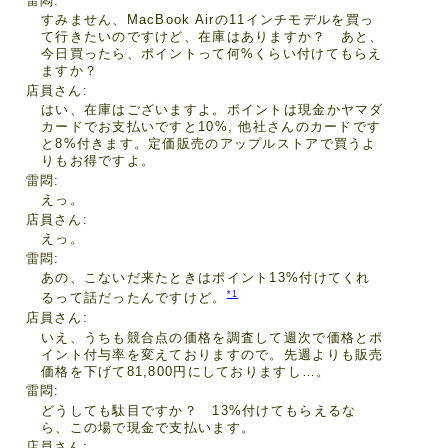
雷悶
すみません、MacBook Airの11インチモデルを買っ
て行きたいのですけど、在庫はありますか？ あと、
今日買ったら、ポイントって何%くらい付けてもらえ
ますか？
店員さん
はい、在庫はございますよ。ポイントは現金かヤマダ
カードでお支払いですと10%, 他社さんのカードです
と8%付きます。定価販売のアップルストアで買うよ
りもお得ですよ。
雷悶
えっ。
店員さん
えっ。
雷悶
あの、こないだ来たときはポイント13%付けてくれ
*1
るって話だったんですけど。
店員さん
いえ、うちも競合点の価格を調査して週次で価格とポ
イント付与率を変えておりますので。先週よりも販売
価格を下げて81,800円にしておりますし…。
雷悶
どうしても駄目ですか？ 13%付けてもらえるな
ら、この場で現金で支払います。
店員さん