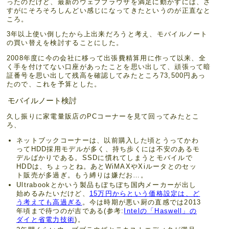
ったのだけど、最新のウェブブラウザを満足に動かすには、さ
すがにそろそろしんどい感じになってきたというのが正直なと
ころ。
3年以上使い倒したから上出来だろうと考え、モバイルノート
の買い替えを検討することにした。
2008年度に今の会社に移って出張費精算用に作って以来、全
く手を付けてない口座があったことを思い出して、頑張って暗
証番号を思い出して残高を確認してみたところ73,500円あっ
たので、これを予算とした。
モバイルノート検討
久し振りに家電量販店のPCコーナーを見て回ってみたとこ
ろ、
ネットブックコーナーは、以前購入した頃とうってかわ
ってHDD採用モデルが多く、持ち歩くには不安のあるモ
デルばかりである。SSDに慣れてしまうとモバイルで
HDDは、ちょっとね。あとWiMAXやXiルータとのセッ
ト販売が多過ぎ。もう縛りは嫌だお…。
Ultrabookとかいう製品もぼちぼち国内メーカーが出し
始めるみたいだけど、
15万円からという価格設定は、ど
う考えても高過ぎる
。今は時期が悪い厨の直感では2013
年頃まで待つのが吉である(参考:
Intelの「Haswell」の
ダイと省電力技術
)。