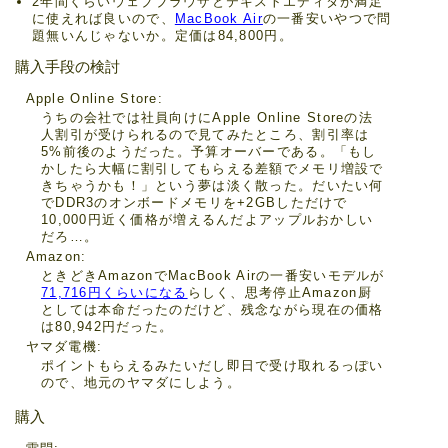
2年間くらいウェブブラウザとテキストエディタが満足
に使えれば良いので、
MacBook Air
の一番安いやつで問
題無いんじゃないか。定価は84,800円。
購入手段の検討
Apple Online Store
うちの会社では社員向けにApple Online Storeの法
人割引が受けられるので見てみたところ、割引率は
5%前後のようだった。予算オーバーである。「もし
かしたら大幅に割引してもらえる差額でメモリ増設で
きちゃうかも！」という夢は淡く散った。だいたい何
でDDR3のオンボードメモリを+2GBしただけで
10,000円近く価格が増えるんだよアップルおかしい
だろ…。
Amazon
ときどきAmazonでMacBook Airの一番安いモデルが
71,716円くらいになる
らしく、思考停止Amazon厨
としては本命だったのだけど、残念ながら現在の価格
は80,942円だった。
ヤマダ電機
ポイントもらえるみたいだし即日で受け取れるっぽい
ので、地元のヤマダにしよう。
購入