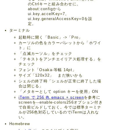
のCtrlキーと組み合わせに。
about:configから
ui.key.accelKey=7,
ui.key.generalAccessKey=0を設
定。
ターミナル
起動時に開く「Basic」->「Pro」
カーソルの色をカラーパレットから「ホワイ
ト」に
「点滅カーソル」をチェック
「テキストをアンチエイリアス処理する」を
チェック
フォント「Osaka-等幅 14pt」
サイズ「120x32」 まだ狭いかも
シェルの終了時「シェルが正常に終了した場
合は閉じる」
「メタキーとして option キーを使用」ON
iTerm で 256 色 emacs + screen
を参考に
screenを--enable-colors256オプション付き
で自前ビルドしておく。今では標準ターミナ
ルが256色対応しているのでiTermは入れな
い。
Homebrew