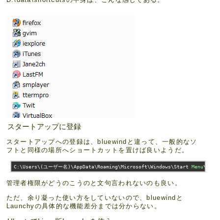
スタートアップに登録
スタートアップへの登録は、bluewindと違って、一般的なソ
フトと同様の場所へショートカットを置けば良いようだ。
C
:
\Users\(
ユーザー名)
\AppData\Roaming\Microsoft\Windows\Start 
Menu
\Prog
管理者権限がどうのこうのと文句言われないのも良い。
ただ、余り凝った使い方をしていないので、bluewindと
Launchyの具体的な機能差分までは分からない。