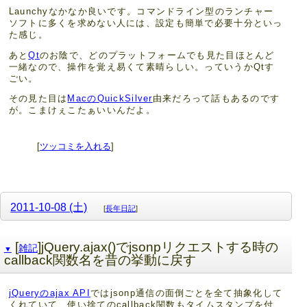
Launchyなかなか良いです。コマンドライン型のランチャー
ソフトに多くを求めない人には、設定も簡単で必要十分といっ
た感じ。
あと
Qt
のお陰で、どのプラットフォームでも見た目ほとんど
一緒なので、操作を覚え易くて素晴らしい。っていうかQtす
ごい。
その見た目は
MacのQuickSilver
由来だろって話もあるのです
が。こまけぇこたぁいいんだよ。
[
ツッコミを入れる
]
2011-10-08 (土)
[
長年日記
]
[
]jQuery.ajax()でjsonpリクエストする時の
雑記
▼
callback関数名を昔の挙動に戻す
jQueryのajax API
ではjsonp通信の面倒ごとを全て抽象化して
くれていて、使い捨てのcallback関数もタイムスタンプを付