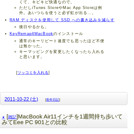
くて、キビキビ快適なので。
ただしiTunes StoreやMac App Storeは例
外。あいつらを使うと必ず虹が出る…。
RAM ディスクを使用して SSD への書き込みを減らす
後日やるかも。
KeyRemap4MacBook
のインストール
通常のキーリピート速度でも思ったほど不便
は無かった。
キーマッピングを変更したくなったら入れる
と思います。
[
ツッコミを入れる
]
2011-10-22 (土)
[
長年日記
]
[
]MacBook Air11インチを1週間持ち歩いて
雑記
▼
みてEee PC 901との比較