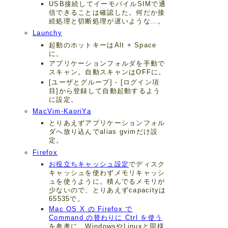
USB接続してイーモバイルSIMで通
信できることは確認した。何だか接
続処理と切断処理が遅いような…。
Launchy
起動のホットキーはAlt + Space
に。
アプリケーションフォルダを手動で
スキャン。自動スキャンはOFFに。
[ユーザとグループ] - [ログイン項
目]から登録して自動起動するよう
に設定。
MacVim-KaoriYa
とりあえずアプリケーションフォル
ダへ放り込んでalias gvimだけ設
定。
Firefox
お役立ちキャッシュ設定
でディスク
キャッシュを使わずメモリキャッシ
ュを使うように。積んでるメモリが
少ないので、とりあえずcapacityは
65535で。
Mac OS X の Firefox で
Command の替わりに Ctrl を使う
を参考に、WindowsやLinuxと同様