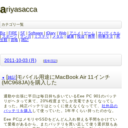
a
riyasacca
カテゴリ一覧
Biz
|
FIRE
|
SF
|
Software
|
tDiary
|
Web
|
アニメ
|
ゲーム
|
サバティカル
|
スポーツ
|
マンガ
|
ミステリ
|
メタル
|
健康
|
投資
|
携帯
|
時事ネタ
|
死
生観
|
資格
|
雑記
2011-10-03 (月)
[
長年日記
]
[
]モバイル用途にMacBook Air 11インチ
雑記
▼
(MC968JA)を購入した
通勤や出張に平日は毎日持ち歩いているEee PC 901のバッテ
リがヘタって来て、20%程度までしか充電できなくなってし
まった。純正バッテリはとっくに使えなくなってて、
社外品の
バッテリを購入
して使っていた。1年半くらい持ったのかな。
Eee PCはメモリやSSDをどんどん入れ替える手間をかけてい
て愛着があるから、またバッテリを買い足して使う選択肢もあ