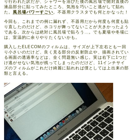
り行われた訳だが、シャワーを浴びた後の風呂場で開封直後の
液晶部分に貼ってみたところ、気泡を巧いこと逃がして貼れ
た。
風呂場パワーすごい
。不器用クラスタでも何とかなった！
今回も、これまでの例に漏れず、不器用だから何度も何度も貼
り直したのだけど、ホコリが舞ってないことが大きかったよう
である。次からは絶対に風呂場で貼ろう…。でも夏場や冬場に
は、室温的に余りやりたくないかも。
購入したELECOMのフィルムは、サイズが上下左右とも一回
り小さいのだけど、良く見る部分の反射防止や、描画されてい
る画面の透過率などは、全く問題無い感じ。実は右下に1つだ
け逃がせない気泡が残ってしまったのだけど、11インチサイ
ズのフィルムがこれだけ綺麗に貼れれば僕としては上出来の部
類と言える。