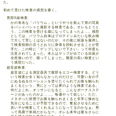
た。
初めて受けた検査の感想を書く。
胃部X線検査
かの有名な「バリウム」というやつを飲んで胃の写真
をバシャバシャと撮影する検査である。オレもとうと
う、この検査を受ける歳になってしまったよ…。感想
としては、バリウム自体はプロテインみたいな飲み物
で大して苦しくはないのだが、その後に粉薬を服用し
て検査技師の言うとおりに身体を回転させることが苦
手だ。この時に「ゲップしないで下さい」って何度も
注意されてしまった。本人はゲップが出ている自覚が
全然無いので、困ってしまった。難度の高い検査とい
う感想だった。
超音波検査
超音波による測定器具で腹部をエコー検査する。どう
いう検査か全く知らなかったのだけど、可愛い女の子
にぬるぬるローションを塗りたくられてお腹を触られ
まくるという、男にとっては夢のような検査である。
何だよこれ…オッサンになると、こんなボーナスステ
ージがあったのかよ……。毎週やって欲しい。ただ、
メタボった状態でお腹を触られまくると非常に惨めな
気分になることが予想できるので、奮起させるために
若い子が検査してくれるようになってるのかなぁ。男
って馬鹿で単純だからなー。オレも来年は腹をさらに