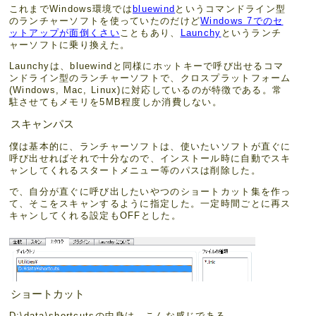
これまでWindows環境では
bluewind
というコマンドライン型
のランチャーソフトを使っていたのだけど
Windows 7でのセ
ットアップが面倒くさい
こともあり、
Launchy
というランチ
ャーソフトに乗り換えた。
Launchyは、bluewindと同様にホットキーで呼び出せるコマ
ンドライン型のランチャーソフトで、クロスプラットフォーム
(Windows, Mac, Linux)に対応しているのが特徴である。常
駐させてもメモリを5MB程度しか消費しない。
スキャンパス
僕は基本的に、ランチャーソフトは、使いたいソフトが直ぐに
呼び出せればそれで十分なので、インストール時に自動でスキ
ャンしてくれるスタートメニュー等のパスは削除した。
で、自分が直ぐに呼び出したいやつのショートカット集を作っ
て、そこをスキャンするように指定した。一定時間ごとに再ス
キャンしてくれる設定もOFFとした。
ショートカット
D:\data\shortcutsの中身は、こんな感じである。