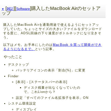
[
][
]購入したMacBook Airのセットア
雑記
Software
▼
ップ
購入したMacBook Airを通勤用途で使えるようにセットアッ
プしていた。ちょっとサイズの大きいファイルをダウンロード
する度に、ADSL回線の下り速度がボトルネックになり泣きそ
う。
以下はメモ。お手本にしたのは
MacBook を買って開発ができ
るようになるまで。
という記事。
やったこと
デスクトップ
バッテリアイコンの表示「割合(%)」に変更
Finder
[表示] - [ステータスバーの表示]
ディスク残量が出なくなっていたの
で。これLionから？
設定「すべてのファイル名拡張子を表示」ON
システム環境設定
ディスプレイ