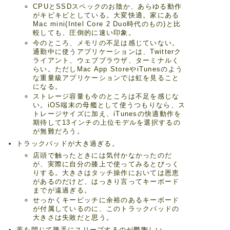
CPUとSSDスペックのお陰か、あらゆる動作
がキビキビとしている。大変快適。家にある
Mac mini(Intel Core 2 Duo時代のもの)と比
較しても、圧倒的に速い印象。
今のところ、メモリの不足は感じていない。
通勤中に使うアプリケーションは、Twitterク
ライアント、ウェブブラウザ、ターミナルく
らい。ただしMac App StoreやiTunesのよう
な重量級アプリケーションでは虹を見ること
になる。
ストレージ容量も今のところは不足を感じな
い。iOS端末の母艦として使うつもりなら、ス
トレージサイズに加え、iTunesの快適動作を
期待して13インチの上位モデルを選択するの
が無難だろう。
トラックパッドが大き過ぎる。
店頭で触ったときには気付かなかったのだ
が、実際に自分の膝上で使ってみるとびっく
りする。大きさはタッチ操作においては恩恵
があるのだけど、はっきり言ってキーボード
までが遠過ぎる。
せっかくキーピッチに余裕のあるキーボード
が付属しているのに、このトラックパッドの
大きさは失敗だと思う。
蓋を閉じて勝手にスリープするのが鬱陶しい。