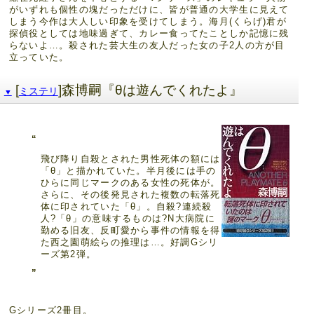
がいずれも個性の塊だっただけに、皆が普通の大学生に見えて
しまう今作は大人しい印象を受けてしまう。海月(くらげ)君が
探偵役としては地味過ぎて、カレー食ってたことしか記憶に残
らないよ…。殺された芸大生の友人だった女の子2人の方が目
立っていた。
[
]森博嗣『θは遊んでくれたよ』
ミステリ
▼
飛び降り自殺とされた男性死体の額には
「θ」と描かれていた。半月後には手の
ひらに同じマークのある女性の死体が。
さらに、その後発見された複数の転落死
体に印されていた「θ」。自殺?連続殺
人?「θ」の意味するものは?N大病院に
勤める旧友、反町愛から事件の情報を得
た西之園萌絵らの推理は…。好調Gシリ
ーズ第2弾。
Gシリーズ2冊目。