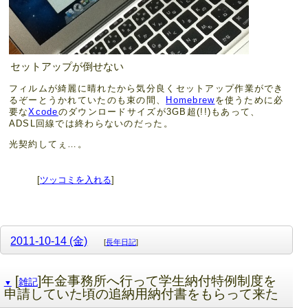
セットアップが倒せない
フィルムが綺麗に晴れたから気分良くセットアップ作業ができ
るぞーとうかれていたのも束の間、
Homebrew
を使うために必
要な
Xcode
のダウンロードサイズが3GB超(!!)もあって、
ADSL回線では終わらないのだった。
光契約してぇ…。
[
ツッコミを入れる
]
2011-10-14 (金)
[
長年日記
]
[
]年金事務所へ行って学生納付特例制度を
雑記
▼
申請していた頃の追納用納付書をもらって来た