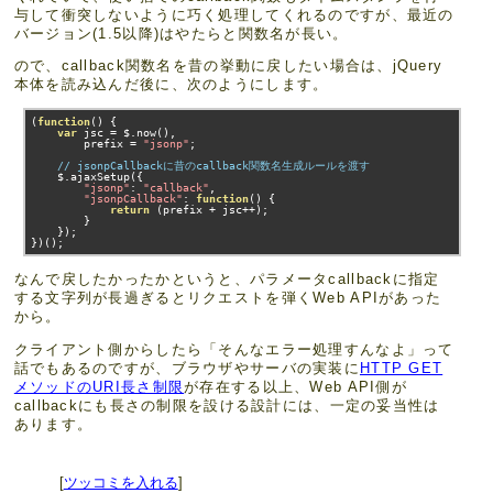
与して衝突しないように巧く処理してくれるのですが、最近の
バージョン(1.5以降)はやたらと関数名が長い。
ので、callback関数名を昔の挙動に戻したい場合は、jQuery
本体を読み込んだ後に、次のようにします。
(
function
()
{
var
 jsc 
=
 $
.
now
(),
        prefix 
=
"jsonp"
;
// jsonpCallbackに昔のcallback関数名生成ルールを渡す
    $
.
ajaxSetup
({
"jsonp"
:
"callback"
,
"jsonpCallback"
:
function
()
{
return
(
prefix 
+
 jsc
++);
}
});
})();
なんで戻したかったかというと、パラメータcallbackに指定
する文字列が長過ぎるとリクエストを弾くWeb APIがあった
から。
クライアント側からしたら「そんなエラー処理すんなよ」って
話でもあるのですが、ブラウザやサーバの実装に
HTTP GET
メソッドのURI長さ制限
が存在する以上、Web API側が
callbackにも長さの制限を設ける設計には、一定の妥当性は
あります。
[
ツッコミを入れる
]