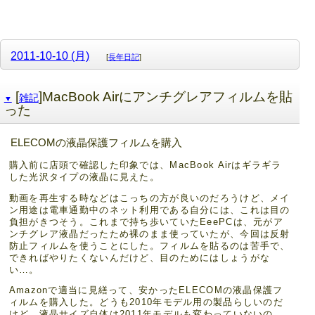
2011-10-10 (月)
[
長年日記
]
[
]MacBook Airにアンチグレアフィルムを貼
雑記
▼
った
ELECOMの液晶保護フィルムを購入
購入前に店頭で確認した印象では、MacBook Airはギラギラ
した光沢タイプの液晶に見えた。
動画を再生する時などはこっちの方が良いのだろうけど、メイ
ン用途は電車通勤中のネット利用である自分には、これは目の
負担がきつそう。これまで持ち歩いていたEeePCは、元がア
ンチグレア液晶だったため裸のまま使っていたが、今回は反射
防止フィルムを使うことにした。フィルムを貼るのは苦手で、
できればやりたくないんだけど、目のためにはしょうがな
い…。
Amazonで適当に見繕って、安かったELECOMの液晶保護フ
ィルムを購入した。どうも2010年モデル用の製品らしいのだ
けど、液晶サイズ自体は2011年モデルも変わっていないの