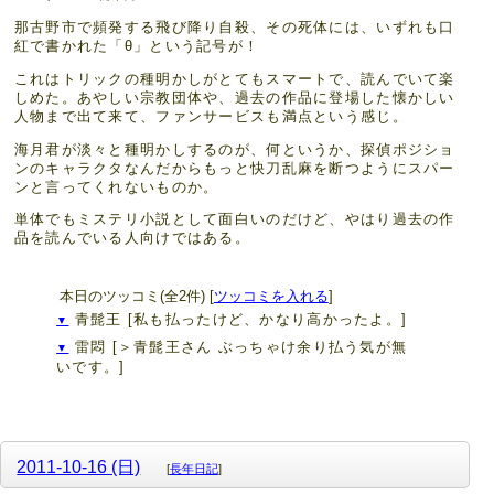
那古野市で頻発する飛び降り自殺、その死体には、いずれも口
紅で書かれた「θ」という記号が！
これはトリックの種明かしがとてもスマートで、読んでいて楽
しめた。あやしい宗教団体や、過去の作品に登場した懐かしい
人物まで出て来て、ファンサービスも満点という感じ。
海月君が淡々と種明かしするのが、何というか、探偵ポジショ
ンのキャラクタなんだからもっと快刀乱麻を断つようにスパー
ンと言ってくれないものか。
単体でもミステリ小説として面白いのだけど、やはり過去の作
品を読んでいる人向けではある。
本日のツッコミ(全2件) [
ツッコミを入れる
]
青髭王
[私も払ったけど、かなり高かったよ。]
▼
雷悶
[＞青髭王さん ぶっちゃけ余り払う気が無
▼
いです。]
2011-10-16 (日)
[
長年日記
]