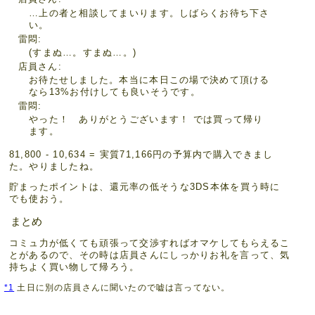
…上の者と相談してまいります。しばらくお待ち下さ
い。
雷悶
(すまぬ…。すまぬ…。)
店員さん
お待たせしました。本当に本日この場で決めて頂ける
なら13%お付けしても良いそうです。
雷悶
やった！ ありがとうございます！ では買って帰り
ます。
81,800 - 10,634 = 実質71,166円の予算内で購入できまし
た。やりましたね。
貯まったポイントは、還元率の低そうな3DS本体を買う時に
でも使おう。
まとめ
コミュ力が低くても頑張って交渉すればオマケしてもらえるこ
とがあるので、その時は店員さんにしっかりお礼を言って、気
持ちよく買い物して帰ろう。
*1
土日に別の店員さんに聞いたので嘘は言ってない。