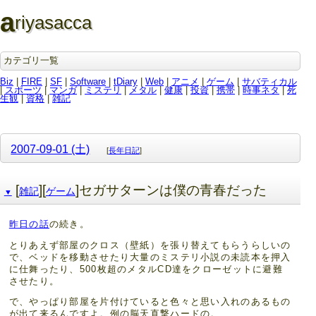
a
riyasacca
カテゴリ一覧
Biz
|
FIRE
|
SF
|
Software
|
tDiary
|
Web
|
アニメ
|
ゲーム
|
サバティカル
|
スポーツ
|
マンガ
|
ミステリ
|
メタル
|
健康
|
投資
|
携帯
|
時事ネタ
|
死
生観
|
資格
|
雑記
2007-09-01 (土)
[
長年日記
]
[
][
]セガサターンは僕の青春だった
雑記
ゲーム
▼
昨日の話
の続き。
とりあえず部屋のクロス（壁紙）を張り替えてもらうらしいの
で、ベッドを移動させたり大量のミステリ小説の未読本を押入
に仕舞ったり、500枚超のメタルCD達をクローゼットに避難
させたり。
で、やっぱり部屋を片付けていると色々と思い入れのあるもの
が出て来るんですよ。例の脳天直撃ハードの。