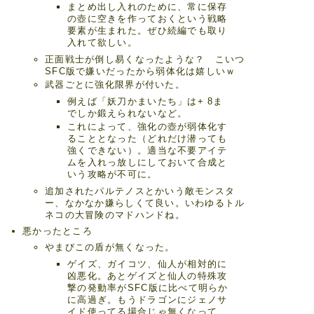
まとめ出し入れのために、常に保存
の壺に空きを作っておくという戦略
要素が生まれた。ぜひ続編でも取り
入れて欲しい。
正面戦士が倒し易くなったような？ こいつ
SFC版で嫌いだったから弱体化は嬉しいｗ
武器ごとに強化限界が付いた。
例えば「妖刀かまいたち」は+ 8ま
でしか鍛えられないなど。
これによって、強化の壺が弱体化す
ることとなった（どれだけ潜っても
強くできない）。適当な不要アイテ
ムを入れっ放しにしておいて合成と
いう攻略が不可に。
追加されたパルテノスとかいう敵モンスタ
ー、なかなか嫌らしくて良い。いわゆるトル
ネコの大冒険のマドハンドね。
悪かったところ
やまびこの盾が無くなった。
ゲイズ、ガイコツ、仙人が相対的に
凶悪化。あとゲイズと仙人の特殊攻
撃の発動率がSFC版に比べて明らか
に高過ぎ。もうドラゴンにジェノサ
イド使ってる場合じゃ無くなって