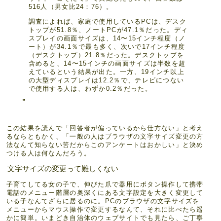
516人（男女比24：76）。
調査によれば、家庭で使用しているPCは、デスク
トップが51.8％、ノートPCが47.1％だった。ディ
スプレイの画面サイズは、14〜15インチ程度（ノ
ート）が34.1％で最も多く、次いで17インチ程度
（デスクトップ）21.8％だった。デスクトップを
含めると、14〜15インチの画面サイズは半数を超
えているという結果が出た。一方、19インチ以上
の大型ディスプレイは12.2％で、テレビにつない
で使用する人は、わずか0.2％だった。
この結果を読んで「回答者が偏っているから仕方ない」と考え
るならともかく、「一般の人はブラウザの文字サイズ変更の方
法なんて知らない筈だからこのアンケートはおかしい」と決め
つける人は何なんだろう。
文字サイズの変更って難しくない
子育てしてる女の子で、伸びた爪で器用にボタン操作して携帯
電話のメニュー階層の奥深くにある文字設定を大きく変更して
いる子なんてざらに居るのに。PCのブラウザの文字サイズを
メニューからマウス操作で変更するなんて、それに比べたら遥
かに簡単。いまどき自治体のウェブサイトでも見たら、ご丁寧