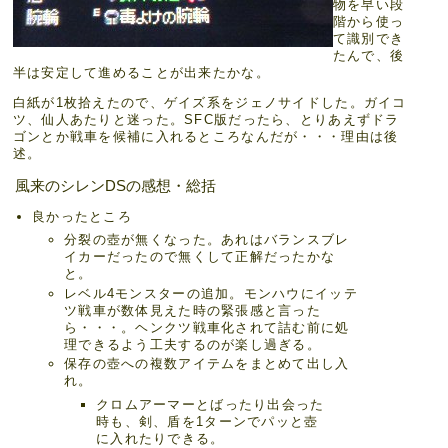
物を早い段
階から使っ
て識別でき
たんで、後
半は安定して進めることが出来たかな。
白紙が1枚拾えたので、ゲイズ系をジェノサイドした。ガイコ
ツ、仙人あたりと迷った。SFC版だったら、とりあえずドラ
ゴンとか戦車を候補に入れるところなんだが・・・理由は後
述。
風来のシレンDSの感想・総括
良かったところ
分裂の壺が無くなった。あれはバランスブレ
イカーだったので無くして正解だったかな
と。
レベル4モンスターの追加。モンハウにイッテ
ツ戦車が数体見えた時の緊張感と言った
ら・・・。ヘンクツ戦車化されて詰む前に処
理できるよう工夫するのが楽し過ぎる。
保存の壺への複数アイテムをまとめて出し入
れ。
クロムアーマーとばったり出会った
時も、剣、盾を1ターンでパッと壺
に入れたりできる。