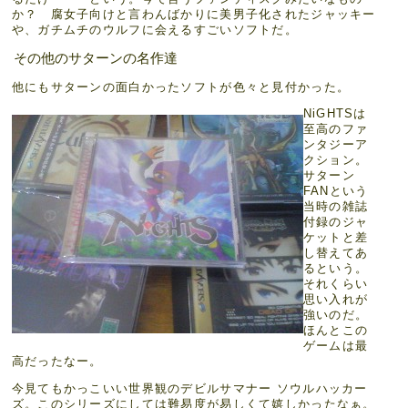
か？ 腐女子向けと言わんばかりに美男子化されたジャッキー
や、ガチムチのウルフに会えるすごいソフトだ。
その他のサターンの名作達
他にもサターンの面白かったソフトが色々と見付かった。
NiGHTSは
至高のファ
ンタジーア
クション。
サターン
FANという
当時の雑誌
付録のジャ
ケットと差
し替えてあ
るという。
それくらい
思い入れが
強いのだ。
ほんとこの
ゲームは最
高だったなー。
今見てもかっこいい世界観のデビルサマナー ソウルハッカー
ズ。このシリーズにしては難易度が易しくて嬉しかったなぁ。