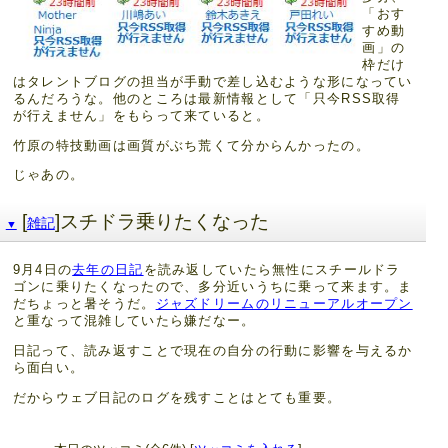
「おす
すめ動
画」の
枠だけ
はタレントブログの担当が手動で差し込むような形になってい
るんだろうな。他のところは最新情報として「只今RSS取得
が行えません」をもらって来ていると。
竹原の特技動画は画質がぶち荒くて分からんかったの。
じゃあの。
[
]スチドラ乗りたくなった
雑記
▼
9月4日の
去年の日記
を読み返していたら無性にスチールドラ
ゴンに乗りたくなったので、多分近いうちに乗って来ます。ま
だちょっと暑そうだ。
ジャズドリームのリニューアルオープン
と重なって混雑していたら嫌だなー。
日記って、読み返すことで現在の自分の行動に影響を与えるか
ら面白い。
だからウェブ日記のログを残すことはとても重要。