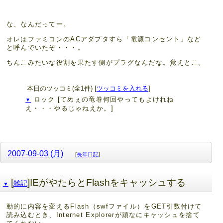
な、なんだってー。
オレはファミコンのACアダプタすら「電源コンセント」など
と呼んでいたぞ・・・。
ちんこみたいな役割を果たす側がプラグなんだな。覚えとこ。
本日のツッコミ(全1件) [
ツッコミを入れる
]
ロック
[てめぇの竜巻何回やってもよけれね
▼
え・・・やるじゃねえか。]
2007-09-03 (月)
[
長年日記
]
[
]IEがやたらとFlashをキャッシュする
雑記
▼
動的に内容を変えるFlash（swfファイル）をGET引数付けて
読み込むとき、Internet Explorerが頑なにキャッシュを捨て