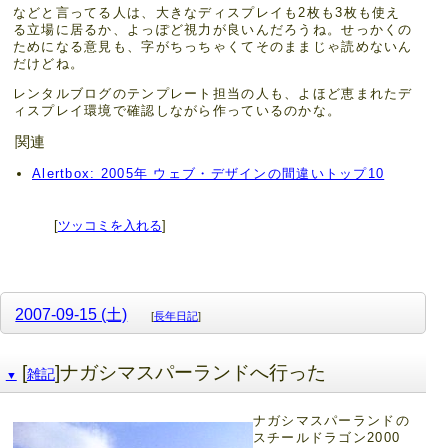
などと言ってる人は、大きなディスプレイも2枚も3枚も使え
る立場に居るか、よっぽど視力が良いんだろうね。せっかくの
ためになる意見も、字がちっちゃくてそのままじゃ読めないん
だけどね。
レンタルブログのテンプレート担当の人も、よほど恵まれたデ
ィスプレイ環境で確認しながら作っているのかな。
関連
Alertbox: 2005年 ウェブ・デザインの間違いトップ10
[
ツッコミを入れる
]
2007-09-15 (土)
[
長年日記
]
[
]ナガシマスパーランドへ行った
雑記
▼
ナガシマスパーランドの
スチールドラゴン2000