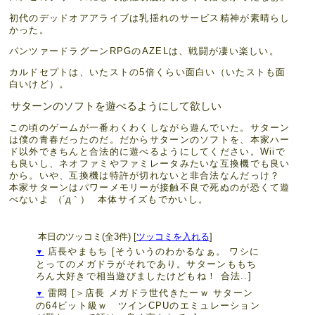
初代のデッドオアアライブは乳揺れのサービス精神が素晴らし
かった。
パンツァードラグーンRPGのAZELは、戦闘が凄い楽しい。
カルドセプトは、いたストの5倍くらい面白い（いたストも面
白いけど）。
サターンのソフトを遊べるようにして欲しい
この頃のゲームが一番わくわくしながら遊んでいた。サターン
は僕の青春だったのだ。だからサターンのソフトを、本家ハー
ド以外できちんと合法的に遊べるようにしてください。Wiiで
も良いし、ネオファミやファミレータみたいな互換機でも良い
から。いや、互換機は特許が切れないと非合法なんだっけ？
本家サターンはパワーメモリーが接触不良で死ぬのが恐くて遊
べないよ
（´д｀）
本体サイズもでかいし。
本日のツッコミ(全3件) [
ツッコミを入れる
]
店長やまもち
[そういうのわかるなぁ。 ワシに
▼
とってのメガドラがそれであり。サターンももち
ろん大好きで相当遊びましたけどもね！ 合法..]
雷悶
[＞店長 メガドラ世代きたーｗ サターン
▼
の64ビット級ｗ ツインCPUのエミュレーション