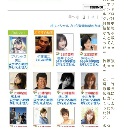
二オフ
ィシャ
ルブロ
グだけ
何故更
新情報
がちゃ
んと載
ってん
だｗｗ
ｗ
竹原強
えｗｗ
ｗ
と、一
瞬、竹
原最強
伝説に
狂喜し
てしま
ったの
だけ
ど。
多分、