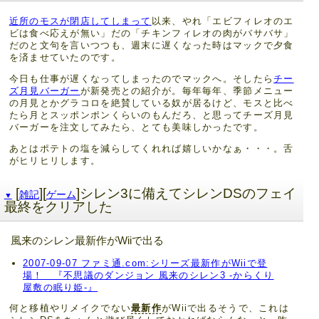
近所のモスが閉店してしまって
以来、やれ「エビフィレオのエ
ビは食べ応えが無い」だの「チキンフィレオの肉がバサバサ」
だのと文句を言いつつも、週末に遅くなった時はマックで夕食
を済ませていたのです。
今日も仕事が遅くなってしまったのでマックへ。そしたら
チー
ズ月見バーガー
が新発売との紹介が。毎年毎年、季節メニュー
の月見とかグラコロを絶賛している奴が居るけど、モスと比べ
たら月とスッポンポンくらいのもんだろ、と思ってチーズ月見
バーガーを注文してみたら、とても美味しかったです。
あとはポテトの塩を減らしてくれれば嬉しいかなぁ・・・。舌
がヒリヒリします。
[
][
]シレン3に備えてシレンDSのフェイ
雑記
ゲーム
▼
最終をクリアした
風来のシレン最新作がWiiで出る
2007-09-07 ファミ通.com:シリーズ最新作がWiiで登
場！ 『不思議のダンジョン 風来のシレン3 -からくり
屋敷の眠り姫-』
何と移植やリメイクでない
最新作
がWiiで出るそうで、これは