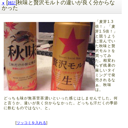
[
]秋味と贅沢モルトの違いが良く分からな
雑記
▼
かった
「麦芽1.3
倍！」「麦
芽1.5倍！」
と競うよう
に並んでい
た秋味と贅
沢モルトを
買ってみ
た。相変わ
らず残暑の
厳しいタイ
ミングで発
売されるな
ぁ、秋味
は。
どっちも味が無茶苦茶濃いといった感じはしませんでした。何
と言うか、違いが良く分からなかった。どっちも汗だくの季節
に飲むものではない、と。
[
ツッコミを入れる
]