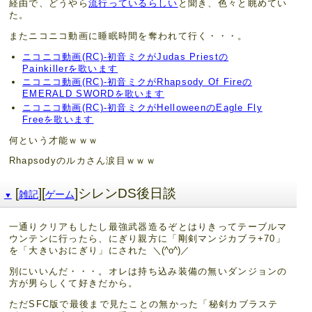
経由で、どうやら
流行っているらしい
と聞き、色々と眺めてい
た。
またニコニコ動画に睡眠時間を奪われて行く・・・。
ニコニコ動画(RC)‐初音ミクがJudas Priestの
Painkillerを歌います
ニコニコ動画(RC)‐初音ミクがRhapsody Of Fireの
EMERALD SWORDを歌います
ニコニコ動画(RC)‐初音ミクがHelloweenのEagle Fly
Freeを歌います
何という才能ｗｗｗ
Rhapsodyのルカさん涙目ｗｗｗ
[
][
]シレンDS後日談
雑記
ゲーム
▼
一通りクリアもしたし最強武器造るぞとはりきってテーブルマ
ウンテンに行ったら、にぎり親方に「剛剣マンジカブラ+70」
を「大きいおにぎり」にされた
＼(^o^)／
別にいいんだ・・・。オレは持ち込み装備の無いダンジョンの
方が男らしくて好きだから。
ただSFC版で最後まで見たことの無かった「秘剣カブラステ