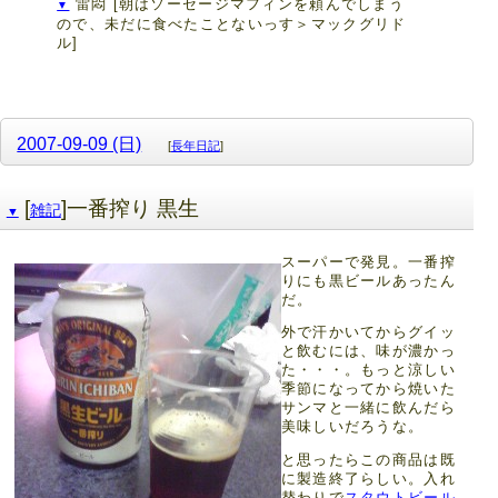
雷悶
[朝はソーセージマフィンを頼んでしまう
▼
ので、未だに食べたことないっす＞マックグリド
ル]
2007-09-09 (日)
[
長年日記
]
[
]一番搾り 黒生
雑記
▼
スーパーで発見。一番搾
りにも黒ビールあったん
だ。
外で汗かいてからグイッ
と飲むには、味が濃かっ
た・・・。もっと涼しい
季節になってから焼いた
サンマと一緒に飲んだら
美味しいだろうな。
と思ったらこの商品は既
に製造終了らしい。入れ
替わりで
スタウトビール