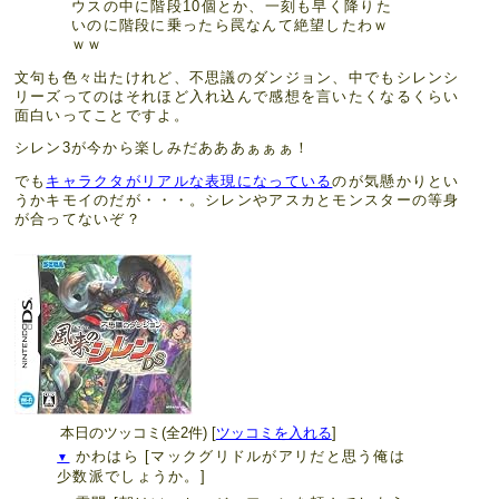
ウスの中に階段10個とか、一刻も早く降りた
いのに階段に乗ったら罠なんて絶望したわｗ
ｗｗ
文句も色々出たけれど、不思議のダンジョン、中でもシレンシ
リーズってのはそれほど入れ込んで感想を言いたくなるくらい
面白いってことですよ。
シレン3が今から楽しみだあああぁぁぁ！
でも
キャラクタがリアルな表現になっている
のが気懸かりとい
うかキモイのだが・・・。シレンやアスカとモンスターの等身
が合ってないぞ？
本日のツッコミ(全2件) [
ツッコミを入れる
]
かわはら
[マックグリドルがアリだと思う俺は
▼
少数派でしょうか。]