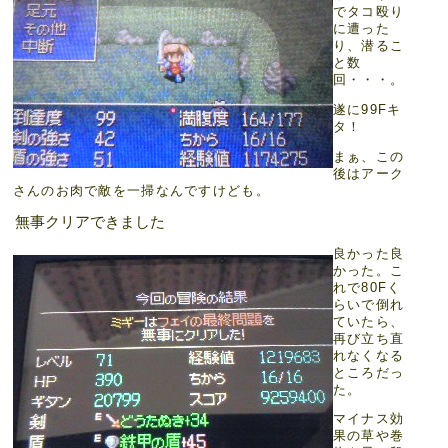
でタコ殴り
に遭った
り、潜るこ
と数
回・・・。
遂に99Fキ
タ！
まぁ、この
後はアーク
さんのお肉で敵を一掃なんですけども。
無事クリアできました
良かった良
かった。こ
れで80Fく
らいで倒れ
ていたら、
再び立ち直
れなくなる
ところだっ
た。
マイナス効
果の草や巻