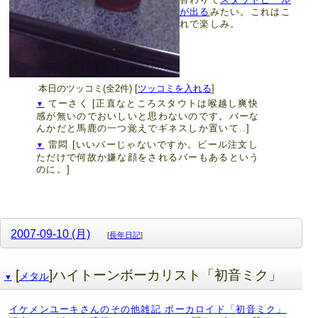
が出る
みたい。これはこ
れで楽しみ。
本日のツッコミ(全2件) [
ツッコミを入れる
]
てーさく
[正直なところスタウトは喉越し爽快
▼
感が無いのでおいしいと思わないのです。バーな
んかだと馬鹿の一つ覚えでギネスしか置いて..]
雷悶
[いいバーじゃないですか。ビール注文し
▼
ただけで何故か嫌な顔をされるバーもあるという
のに。]
2007-09-10 (月)
[
長年日記
]
[
]ハイトーンボーカリスト「初音ミク」
メタル
▼
イケメンユーキさんのその他雑記 ボーカロイド「初音ミク」