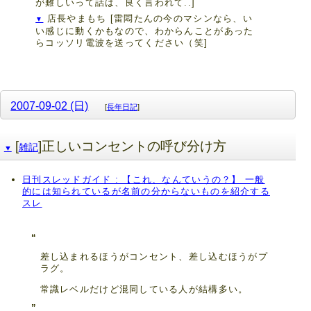
が難しいって話は、良く言われて..]
店長やまもち
[雷悶たんの今のマシンなら、い
▼
い感じに動くかもなので、わからんことがあった
らコッソリ電波を送ってください（笑]
2007-09-02 (日)
[
長年日記
]
[
]正しいコンセントの呼び分け方
雑記
▼
日刊スレッドガイド : 【これ、なんていうの？】 一般
的には知られているが名前の分からないものを紹介する
スレ
差し込まれるほうがコンセント、差し込むほうがプ
ラグ。
常識レベルだけど混同している人が結構多い。