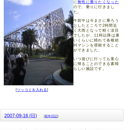
に
無性に乗りたくなった
ので、乗りに行きまし
た。
午前中は今まさに乗ろう
としたところで2時間近
く大雨となって軽く涙目
でしたが、11時以降は暑
いくらいに晴れて各種絶
叫マシンを堪能すること
ができました。
いつ遊びに行っても童心
に帰ることのできる素晴
らしい施設です。
[
ツッコミを入れる
]
2007-09-16 (日)
[
長年日記
]