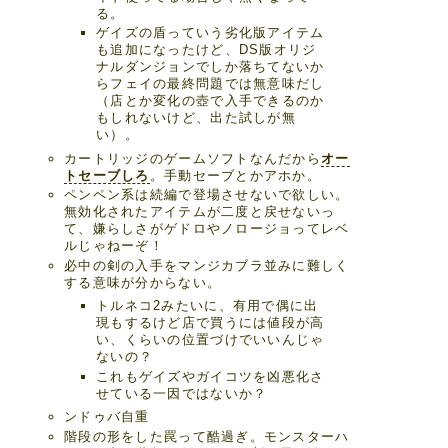
る。
ゲイズの盾っていう劣化版アイテム
も追加になったけど、DS版オリジ
ナルダンジョンでしか落ちてないか
らフェイの最終問題では無意味だし
（店とか変化の壺で入手できるのか
もしれないけど、出た試しが無
い）。
カートリッジのゲームソフトなんだから
オー
トセーブしろ
。手動セーブとかアホか。
ペンペン系は続編で登場させないで欲しい。
無効化されたアイテムが二度と戻せないっ
て、嫌らしさがゲドロやノロージョってレベ
ルじゃねーぞ！
必中の剣の入手をマンジカブラ並みに難しく
する意味が分からない。
トルネコ2みたいに、有用で偶に出
現もするけど店で買うには値段が高
い、くらいの位置づけでいいんじゃ
ないの？
これもゲイズやガイコツを凶悪化さ
せている一因ではないか？
ンドゥバ自重
階段の形をした罠って酷過ぎ。モンスターハ