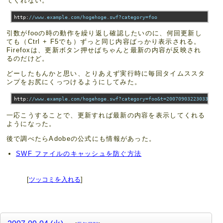
てくれない。
http
:
//www.example.com/hogehoge.swf?category=foo
引数がfooの時の動作を繰り返し確認したいのに、何回更新し
ても（Ctrl + F5でも）ずっと同じ内容ばっかり表示される。
Firefoxは、更新ボタン押せばちゃんと最新の内容が反映され
るのだけど。
どーしたもんかと思い、とりあえず実行時に毎回タイムススタ
ンプをお尻にくっつけるようにしてみた。
http
:
//www.example.com/hogehoge.swf?category=foo&t=20070903223033
一応こうすることで、更新すれば最新の内容を表示してくれる
ようになった。
後で調べたらAdobeの公式にも情報があった。
SWF ファイルのキャッシュを防ぐ方法
[
ツッコミを入れる
]