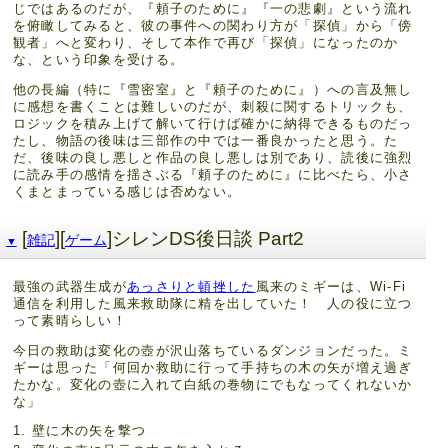
じではあるのだが、『頼子のために』『一の悲劇』という流れ
を俯瞰してみると、彼の事件への関わり方が「探偵」から「傍
観者」へと変わり、そして本作で再び「探偵」になったのか
な、という印象を受ける。
他の長編（特に『雪密室』と『頼子のために』）への言及無し
に感想を書くことは難しいのだが、刺殺に関するトリックも、
ロジックを積み上げて解いて行けば確かに納得できるものだっ
たし、物語の後味は三部作の中では一番良かったと思う。た
だ、後味の良し悪しと作品の良し悪しは別であり、読後に強烈
に読み手の感情を揺さぶる『頼子のために』に比べたら、小さ
くまとまっている感じは否めない。
[
][
]シレンDS後日談 Part2
雑記
ゲーム
▼
最強の武器生成が
あっさりと頓挫した
風来のミギーは、Wi-Fi
通信を利用した風来救助隊に精を出していた！ 人の役に立つ
って素晴らしい！
今日の救助は変化の壺が沢山落ちているダンジョンだった。ミ
ギーは思った「何回か救助に行って手持ちの木の矢が増え過ぎ
たかな。変化の壺に入れて白紙の巻物にでもなってくれないか
な」
壁に木の矢を撃つ