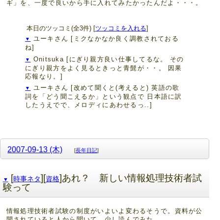
ギ」を、一度で良いから手に入れてみたかったんだよ・・・。
本日のツッコミ(全3件) [
ツッコミを入れる
]
ユーキさん
[ミクなかなか良く調教されておる
▼
ね]
Onitsuka
[にぎり親方良い仕事してるな。 その
▼
にぎり親方をよく見るときっと青髭が・・。 因果
応報なり。]
ユーキさん
[改めて聞くと(考えると) 英語の歌
▼
詞を「どう聞こえるか」という観点で 日本語に訳
したうえでで、メロディにあわせるっ..]
2007-09-13 (木)
[
長年日記
]
[
][
]あれ？ 新しい情報処理技術者試
時事ネタ
資格
▼
験って
情報処理技術者試験の制度がいよいよ変わるそうで。資料が公
開されていると人から聞いて、少し読んでみた。