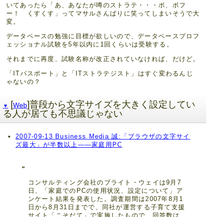
いてあったら「あ、あなたが噂のストラテ・・・ボ、ボフ
ー！ くすくす」ってマサルさんばりに笑ってしまいそうで大
変。
データベースの勉強に目標が欲しいので、データベースプロフ
ェッショナル試験を5年以内に1回くらいは受験する。
それまでに再度、試験名称が改正されていなければ、だけど。
「ITパスポート」と「ITストラテジスト」はすぐ変わるんじ
ゃないの？
[
]普段から文字サイズを大きく設定してい
Web
▼
る人が居ても不思議じゃない
2007-09-13 Business Media 誠:「ブラウザの文字サイ
ズ最大」が半数以上――家庭用PC
コンサルティング会社のブライト・ウェイは9月7
日、「家庭でのPCの使用状況、設定について」ア
ンケート結果を発表した。調査期間は2007年8月1
日から8月31日までで、同社が運営する子育て支援
サイト「こそだて」で実施したもので、回答数は