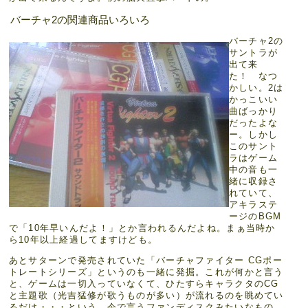
バーチャ2の関連商品いろいろ
バーチャ2の
サントラが
出て来
た！ なつ
かしい。2は
かっこいい
曲ばっかり
だったよな
ー。しかし
このサント
ラはゲーム
中の音も一
緒に収録さ
れていて、
アキラステ
ージのBGM
で「10年早いんだよ！」とか言われるんだよね。まぁ当時か
ら10年以上経過してますけども。
あとサターンで発売されていた「バーチャファイター CGポー
トレートシリーズ」というのも一緒に発掘。これが何かと言う
と、ゲームは一切入っていなくて、ひたすらキャラクタのCG
と主題歌（光吉猛修が歌うものが多い）が流れるのを眺めてい
るだけ・・・という。今で言うファンディスクみたいなもの