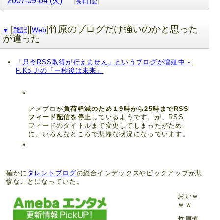
2007-09-04 (火)
[
長年日記
]
[
][
]竹原のブログだけ強いのかと思った
雑記
Web
▼
が違った
「只今RSS取得が行えません」というブログが増殖中 -
F.Ko-Jiの「一秒後は未来」
アメブロが
負荷軽減のため１9時から25時までRSS
フィード配信を停止
しているようです。が、RSS
フィードのタイトルまで変更してしまったがため
に、いろんなところで悲惨な状況になっています。
確かに
タレントブログ
の総合インデックスやピックアップが悲
惨なことになっていた。
おいｗ
ｗｗ
竹原慎