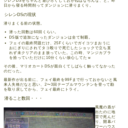
シレンDSをちゃんと遊び尽くしておかねばならんな、と。昨
日から寝る時間削ってダンジョンに潜りまくり。
シレンDSの現状
潜りまくる前の状態。
潜った回数は60回くらい。
DS版で追加になったダンジョンは全て制覇。
フェイの最終問題だけ、25Fくらいでガイコツまおうに
おにぎりにされてタコ殴りで死亡したショックで立ち直
れず未クリアのまま放っていた。この時、マンジカブラ
を拾っていただけに10分くらい放心してたｗ
その後、マリオカートDSが面白くてしばらく触ってなかった
のだった。
最新作が出る前に、フェイ最終を99Fまで行っておかないと風
来人失格だなと思い、2〜3回テーブルマウンテンを登って勘
を取り戻してから、フェイ最終にトライ。
潜ること数回・・・
風魔の盾が
出たのに地
雷で死んだ
り、開幕パ
ワーハウス