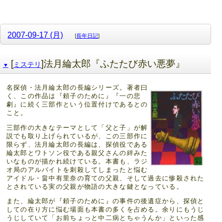
2007-09-17 (月)
[
長年日記
]
[
]法月綸太郎『ふたたび赤い悪夢』
ミステリ
▼
名探偵・法月綸太郎の長編シリーズ。著者曰
く、この作品は『頼子のために』『一の悲
劇』に続く三部作という位置付けであるとの
こと。
三部作の大きなテーマとして「父と子」が解
説でも取り上げられているが、この三部作に
限らず、法月綸太郎の長編は、探偵役である
綸太郎とワトソン役である親父さんの絆みた
いなものが描かれ続けている。本書も、ラジ
オ局のアルバイトを刺殺してしまったと悩む
アイドル・畠中有里奈の育ての父親、そして過去に惨殺された
とされている実の父親が物語の大きな鍵となっている。
また、綸太郎が『頼子のために』の事件の後遺症から、探偵と
しての在り方に悩む場面も本書の多くを占める。余りにもうじ
うじしていて「お前ちょっと中二病とちゃうんか」といった感