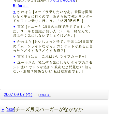
本日のツッコミ(全6件) [
ツッコミを入れる
]
Before...
かわはら
[スードラ乗りたいなあ。雷悶は間違
▼
いなく平日に行くので、あきらめて俺とサンダー
ドルフィン乗りに行こう。「絶叫REVIE..]
雷悶
[＞ユーキ 15日の土曜で考えてます。た
▼
だ、ユーキと面識が無い人（♂）も一緒なんで。
君は全く気にしないでしょうけど向..]
かわはら
[おいちょっと待て。手元に14日深夜
▼
の「ムーンライトながら」のチケットがあると言
ったらどうする？どうする俺？]
雷悶
[うはｗ これはいいライフカードｗ]
▼
ユーキさん
[私は何も気にしないタイプのスタ
▼
ンド使い サトシが追加？親友だよ問題ない 知ら
ない♂追加？関係ないぜ 私は初対面でも..]
2007-09-07 (金)
[
長年日記
]
[
]チーズ月見バーガーがなかなか
雑記
▼