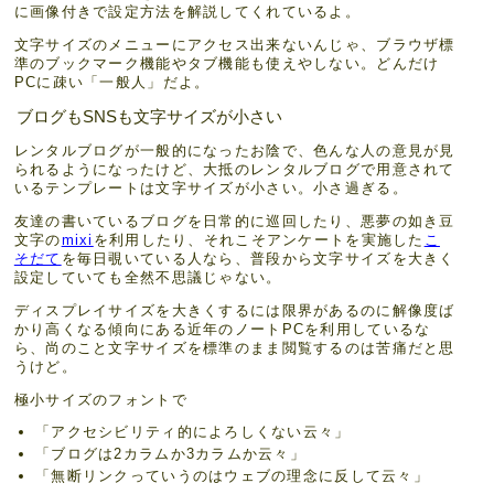
に画像付きで設定方法を解説してくれているよ。
文字サイズのメニューにアクセス出来ないんじゃ、ブラウザ標
準のブックマーク機能やタブ機能も使えやしない。どんだけ
PCに疎い「一般人」だよ。
ブログもSNSも文字サイズが小さい
レンタルブログが一般的になったお陰で、色んな人の意見が見
られるようになったけど、大抵のレンタルブログで用意されて
いるテンプレートは文字サイズが小さい。小さ過ぎる。
友達の書いているブログを日常的に巡回したり、悪夢の如き豆
文字の
mixi
を利用したり、それこそアンケートを実施した
こ
そだて
を毎日覗いている人なら、普段から文字サイズを大きく
設定していても全然不思議じゃない。
ディスプレイサイズを大きくするには限界があるのに解像度ば
かり高くなる傾向にある近年のノートPCを利用しているな
ら、尚のこと文字サイズを標準のまま閲覧するのは苦痛だと思
うけど。
極小サイズのフォントで
「アクセシビリティ的によろしくない云々」
「ブログは2カラムか3カラムか云々」
「無断リンクっていうのはウェブの理念に反して云々」