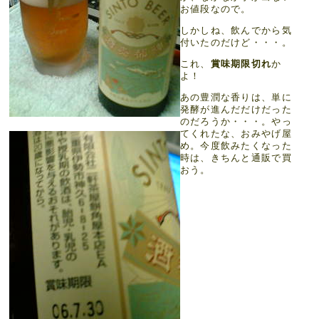
お値段なので。
しかしね、飲んでから気
付いたのだけど・・・。
これ、
賞味期限切れ
か
よ！
あの豊潤な香りは、単に
発酵が進んだだけだった
のだろうか・・・。やっ
てくれたな、おみやげ屋
め。今度飲みたくなった
時は、きちんと通販で買
おう。