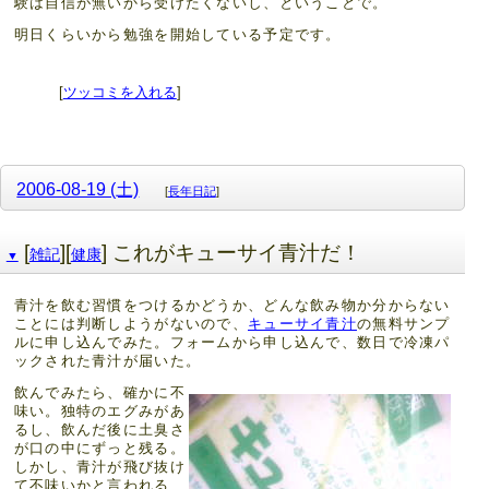
験は自信が無いから受けたくないし、ということで。
明日くらいから勉強を開始している予定です。
[
ツッコミを入れる
]
2006-08-19 (土)
[
長年日記
]
[
][
] これがキューサイ青汁だ！
雑記
健康
▼
青汁を飲む習慣をつけるかどうか、どんな飲み物か分からない
ことには判断しようがないので、
キューサイ青汁
の無料サンプ
ルに申し込んでみた。フォームから申し込んで、数日で冷凍パ
ックされた青汁が届いた。
飲んでみたら、確かに不
味い。独特のエグみがあ
るし、飲んだ後に土臭さ
が口の中にずっと残る。
しかし、青汁が飛び抜け
て不味いかと言われる