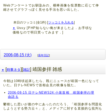
Webアンケートでお馴染みの、横棒画像を投票数に応じて伸
縮させてグラフっぽく見せる手法を思い出した。
本日のツッコミ(全1件) [
ツッコミを入れる
]
Ussy
[PHP知らない俺が来ましたよ．お手頃な
▼
価格なので明日買ってみます．]
2006-08-15 (火)
[
長年日記
]
[
][
] 靖国参拝 雑感
時事ネタ
雑記
▼
今朝は10時頃起床したら、既にニュースが靖国一色になって
いた。日テレNEWSで首相会見の映像を観た。
2006-08-15 日テレNEWS24:小泉首相 靖国参拝の理
由語る
鬱積した思いが腹の中にあったのだろう、「靖国参拝を問題化
しようとする勢力云々」と、メディアに対する直接的な批判も