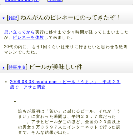
[
] ねんがんのピレネーにのってきたぞ！
雑記
▼
思い立ってから
実行に移すまで少々時間が経ってしまいました
が、
ピレネーを体験
して来ました。
20代の内に、もう1回くらいは乗りに行きたいと思わせる絶叫
マシンでしたね。
[
] ビールが美味しい件
時事ネタ
▼
2006-08-08 asahi.com：ビール「うまい」、平均２３
歳で アサヒ調査
誰もが最初は「苦い」と感じるビール。それが「う
まい」に変わった瞬間は、平均２３．７歳だった
――。アサヒビールがこのほど、全国の２０歳以上
の男女１万３５９７人にインターネットで行った調
査で、そんな結果が出た。