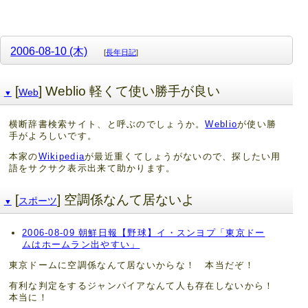
2006-08-10 (木)
[
長年日記
]
[
] Weblio 軽くて使い勝手が良い
Web
▼
横断辞書検索サイト、と呼ぶのでしょうか。
Weblio
が使い勝
手がよろしいです。
本家の
Wikipedia
が最近重くてしょうがないので、探したい用
語をサクサク表示出来て助かります。
[
] 空調係なんて居ないよ
スポーツ
▼
2006-08-09 朝鮮日報【野球】イ・スンヨプ「東京ドー
ムはホームラン出やすい」
東京ドームに空調係なんて居ないからな！ 本当だぞ！
有利な判定をするジャンパイアなんて人も存在しないから！
本当に！