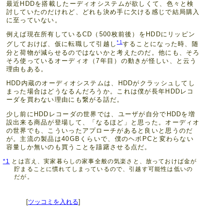
最近HDDを搭載したーディオシステムが欲しくて、色々と検
討していたのだけれど、どれも決め手に欠ける感じで結局購入
に至っていない。
例えば現在所有しているCD（500枚前後）をHDDにリッピン
*1
グしておけば、仮に転職して引越し
することになった時、随
分と荷物が減らせるのではないかと考えたのだ。他にも、そろ
そろ使っているオーディオ（7年目）の動きが怪しい、と云う
理由もある。
HDD内蔵のオーディオシステムは、HDDがクラッシュしてし
まった場合はどうなるんだろうか。これは僕が長年HDDレコ
ーダを買わない理由にも繋がる話だ。
少し前にHDDレコーダの世界では、ユーザが自分でHDDを増
設出来る商品が登場して、「なるほど」と思った。オーディオ
の世界でも、こういったアプローチがあると良いと思うのだ
が。主流の製品は40GBくらいで、僕のヘボPCと変わらない
容量しか無いのも買うことを躊躇させる点だ。
*1
とは言え、実家暮らしの家事全般の気楽さと、放っておけば金が
貯まることに慣れてしまっているので、引越す可能性は低いの
だが。
[
ツッコミを入れる
]