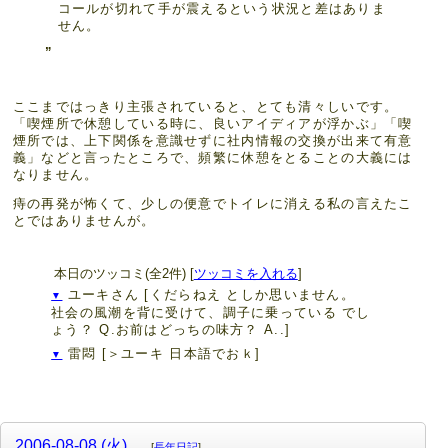
コールが切れて手が震えるという状況と差はありま
せん。
ここまではっきり主張されていると、とても清々しいです。
「喫煙所で休憩している時に、良いアイディアが浮かぶ」「喫
煙所では、上下関係を意識せずに社内情報の交換が出来て有意
義」などと言ったところで、頻繁に休憩をとることの大義には
なりません。
痔の再発が怖くて、少しの便意でトイレに消える私の言えたこ
とではありませんが。
本日のツッコミ(全2件) [
ツッコミを入れる
]
ユーキさん
[くだらねえ としか思いません。
▼
社会の風潮を背に受けて、調子に乗っている でし
ょう？ Q.お前はどっちの味方？ A..]
雷悶
[＞ユーキ 日本語でおｋ]
▼
2006-08-08 (火)
[
長年日記
]