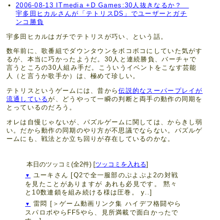
2006-08-13 ITmedia +D Games:30人抜きなるか？
宇多田ヒカルさんが「テトリスDS」でユーザーとガチ
ンコ勝負
宇多田ヒカルはガチでテトリスが巧い、という話。
数年前に、歌番組でダウンタウンをボコボコにしていた気がす
るが、本当に巧かったようだ。30人と連続勝負、バーチャで
言うところの30人組み手だ。こういうイベントをこなす芸能
人（と言うか歌手か）は、極めて珍しい。
テトリスというゲームには、昔から
伝説的なスーパープレイが
流通している
が、どうやって一瞬の判断と両手の動作の同期を
とっているのだろう。
オレは自慢じゃないが、パズルゲームに関しては、からきし弱
い。だから動作の同期のやり方が不思議でならない。パズルゲ
ームにも、戦法とか立ち回りが存在しているのかな。
本日のツッコミ(全2件) [
ツッコミを入れる
]
ユーキさん
[Q2で全一服部のぷよぷよ2の対戦
▼
を見たことがありますが あれも必見です。 黙々
と10数連鎖を組み続ける様は圧巻。 y..]
雷悶
[＞ゲーム動画リンク集 ハイデフ格闘やら
▼
スパロボやらFF5やら、見所満載で面白かったで