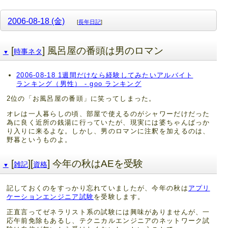
2006-08-18 (金)
[
長年日記
]
[
] 風呂屋の番頭は男のロマン
時事ネタ
▼
2006-08-18 1週間だけなら経験してみたいアルバイト
ランキング（男性） - goo ランキング
2位の「お風呂屋の番頭」に笑ってしまった。
オレは一人暮らしの頃、部屋で使えるのがシャワーだけだった
為に良く近所の銭湯に行っていたが、現実には婆ちゃんばっか
り入りに来るよな。しかし、男のロマンに注釈を加えるのは、
野暮というものよ。
[
][
] 今年の秋はAEを受験
雑記
資格
▼
記しておくのをすっかり忘れていましたが、今年の秋は
アプリ
ケーションエンジニア試験
を受験します。
正直言ってゼネラリスト系の試験には興味がありませんが、一
応午前免除もあるし、テクニカルエンジニアのネットワーク試