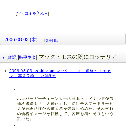
[
ツッコミを入れる
]
2006-08-03 (木)
[
長年日記
]
[
][
] マック・モスの陰にロッテリア
雑記
時事ネタ
▼
2006-08-03 asahi.com:マック・モス、価格イメチェ
ン 高級路線←→値頃感
ハンバーガーチェーン大手の日本マクドナルドが低
価格路線を「上方修正」し、逆にモスフードサービ
スが高級路線から値頃感を強調し始めた。それぞれ
の価格イメージを転換して、客層を増やそうという
狙いだ。