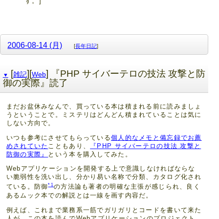
す。]
2006-08-14 (月)
[
長年日記
]
[
][
] 『PHP サイバーテロの技法 攻撃と防
雑記
Web
▼
御の実際』読了
まだお盆休みなんで、買っている本は積まれる前に読みましょ
うということで。ミステリはどんどん積まれていることは気に
しない方向で。
いつも参考にさせてもらっている
個人的なメモと備忘録でお薦
めされていた
こともあり、
『PHP サイバーテロの技法 攻撃と
防御の実際』
という本を購入してみた。
Webアプリケーションを開発する上で意識しなければならな
い脆弱性を洗い出し、分かり易い名称で分類、カタログ化され
*1
ている。防御
の方法論も著者の明確な主張が感じられ、良く
あるムック本での解説とは一線を画す内容だ。
例えば、これまで業務系一筋でガリガリとコードを書いて来た
人が、この本を読んでWebアプリケーションのプロジェクト