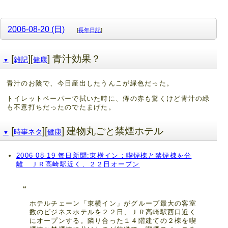
2006-08-20 (日)
[
長年日記
]
[
][
] 青汁効果？
雑記
健康
▼
青汁のお陰で、今日産出したうんこが緑色だった。
トイレットペーパーで拭いた時に、痔の赤も驚くけど青汁の緑
も不意打ちだったのでたまげた。
[
][
] 建物丸ごと禁煙ホテル
時事ネタ
健康
▼
2006-08-19 毎日新聞:東横イン：喫煙棟と禁煙棟を分
離 ＪＲ高崎駅近く、２２日オープン
ホテルチェーン「東横イン」がグループ最大の客室
数のビジネスホテルを２２日、ＪＲ高崎駅西口近く
にオープンする。隣り合った１４階建ての２棟を喫