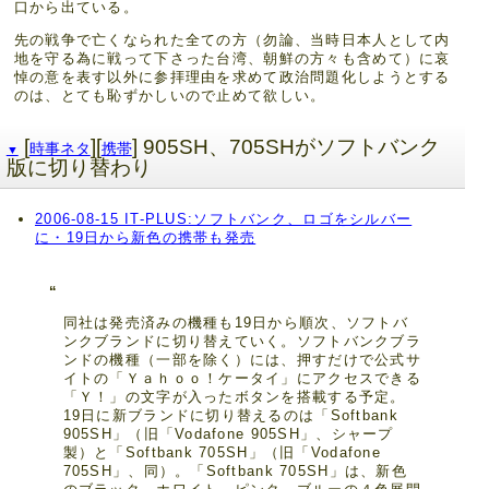
口から出ている。
先の戦争で亡くなられた全ての方（勿論、当時日本人として内
地を守る為に戦って下さった台湾、朝鮮の方々も含めて）に哀
悼の意を表す以外に参拝理由を求めて政治問題化しようとする
のは、とても恥ずかしいので止めて欲しい。
[
][
] 905SH、705SHがソフトバンク
時事ネタ
携帯
▼
版に切り替わり
2006-08-15 IT-PLUS:ソフトバンク、ロゴをシルバー
に・19日から新色の携帯も発売
同社は発売済みの機種も19日から順次、ソフトバ
ンクブランドに切り替えていく。ソフトバンクブラ
ンドの機種（一部を除く）には、押すだけで公式サ
イトの「Ｙａｈｏｏ！ケータイ」にアクセスできる
「Ｙ！」の文字が入ったボタンを搭載する予定。
19日に新ブランドに切り替えるのは「Softbank
905SH」（旧「Vodafone 905SH」、シャープ
製）と「Softbank 705SH」（旧「Vodafone
705SH」、同）。「Softbank 705SH」は、新色