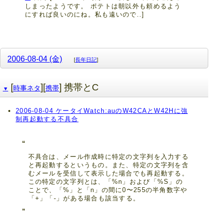
しまったようです。 ポテトは朝以外も頼めるよう
にすれば良いのにね。私も遠いので..]
2006-08-04 (金)
[
長年日記
]
[
][
] 携帯とC
時事ネタ
携帯
▼
2006-08-04 ケータイWatch:auのW42CAとW42Hに強
制再起動する不具合
不具合は、メール作成時に特定の文字列を入力する
と再起動するというもの。また、特定の文字列を含
むメールを受信して表示した場合でも再起動する。
この特定の文字列とは、「%n」および「%S」の
ことで、「%」と「n」の間に0〜255の半角数字や
「+」「-」がある場合も該当する。