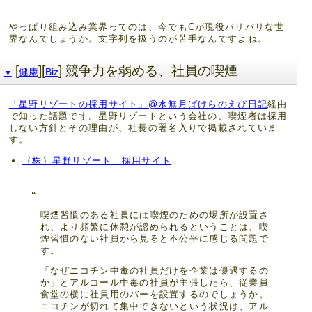
やっぱり組み込み業界ってのは、今でもCが現役バリバリな世
界なんでしょうか。文字列を扱うのが苦手なんですよね。
[
][
] 競争力を弱める、社員の喫煙
健康
Biz
▼
「星野リゾートの採用サイト」@水無月ばけらのえび日記
経由
で知った話題です。星野リゾートという会社の、喫煙者は採用
しない方針とその理由が、社長の署名入りで掲載されていま
す。
（株）星野リゾート 採用サイト
喫煙習慣のある社員には喫煙のための場所が設置さ
れ、より頻繁に休憩が認められるということは、喫
煙習慣のない社員から見ると不公平に感じる問題で
す。
「なぜニコチン中毒の社員だけを企業は優遇するの
か」とアルコール中毒の社員が主張したら、従業員
食堂の横に社員用のバーを設置するのでしょうか。
ニコチンが切れて集中できないという状況は、アル