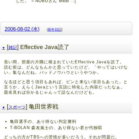
した。 ＞NOBUさん Meat ..]
2006-08-02 (水)
[
長年日記
]
[
] Effective Java読了
雑記
▼
長い間、部屋の片隅に積まれていたEffective Javaを読了。
読む前は、どんなもんかと思っていたけど、「やってはいけな
い」集なんだね。バッドノウハウというやつか。
なるほどと思う項目もあれば、ピンと来ない項目もあった。と
言うか、えらくJavaという言語に特化した内容だったなぁ。
題名見れば分かるじゃんって話なんだけども。
[
] 亀田世界戦
スポーツ
▼
亀田選手の、あり得ない判定勝利
T-BOLAN 森友嵐士の、あり得ない君が代独唱
どっちの方がTBSへの苦情が多いだろう。それが問題だ。