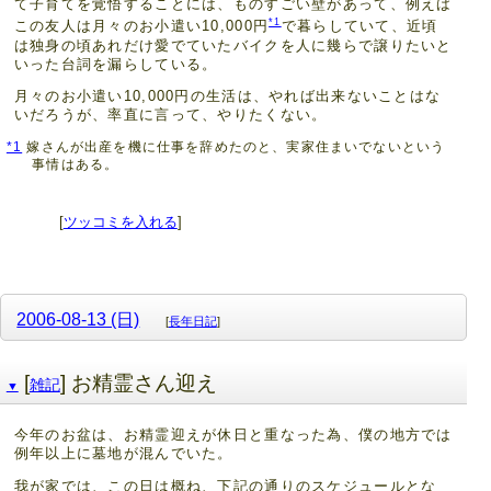
て子育てを覚悟することには、ものすごい壁があって、例えば
*1
この友人は月々のお小遣い10,000円
で暮らしていて、近頃
は独身の頃あれだけ愛でていたバイクを人に幾らで譲りたいと
いった台詞を漏らしている。
月々のお小遣い10,000円の生活は、やれば出来ないことはな
いだろうが、率直に言って、やりたくない。
*1
嫁さんが出産を機に仕事を辞めたのと、実家住まいでないという
事情はある。
[
ツッコミを入れる
]
2006-08-13 (日)
[
長年日記
]
[
] お精霊さん迎え
雑記
▼
今年のお盆は、お精霊迎えが休日と重なった為、僕の地方では
例年以上に墓地が混んでいた。
我が家では、この日は概ね、下記の通りのスケジュールとな