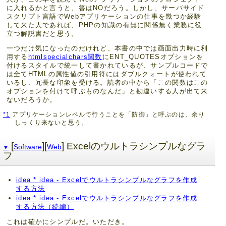
に入れるかと言うと、答はNOだろう。しかし、サーバサイド
スクリプト言語でWebアプリケーションの仕事を幾つか経験
して来た人であれば、PHPの知識の有無に関係無く業務に役
立つ解説書だと思う。
一つだけ気になったのだけれど、本書の中では画面出力時に利
用する
htmlspecialchars関数
にENT_QUOTESオプションを
付けるスタイルで統一して書かれているが、サンプルコードで
は全てHTMLの属性値の引用符にはダブルクォートが使われて
いるし、冗長な印象を受ける。読者の中から「この関数はこの
オプションを付けて呼ぶものなんだ」と勘違いする人が出て来
ないだろうか。
*1
アプリケーションレベルで行うことを「防御」と呼ぶのは、余り
しっくり来ないと思う。
[
][
] Excelのウルトラシンプルなグラ
Software
Web
▼
フ
idea * idea - Excelでウルトラシンプルなグラフを作成
する方法
idea * idea - Excelでウルトラシンプルなグラフを作成
する方法（続編）
これは確かにシンプルだ。いただき。