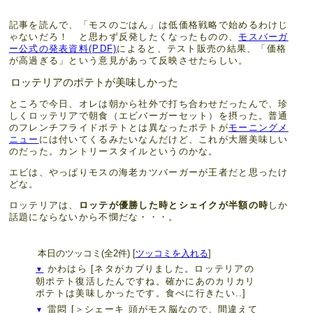
記事を読んで、「モスのごはん」は低価格戦略で始めるわけじ
ゃないだろ！ と思わず反発したくなったものの、
モスバーガ
ー公式の発表資料(PDF)
によると、テスト販売の結果、「価格
が高過ぎる」という意見があって反映させたらしい。
ロッテリアのポテトが美味しかった
ところで今日、オレは朝から社外で打ち合わせだったんで、珍
しくロッテリアで朝食（エビバーガーセット）を摂った。普通
のフレンチフライドポテトとは異なったポテトが
モーニングメ
ニュー
には付いてくるみたいなんだけど、これが大層美味しい
のだった。カントリースタイルというのかな。
エビは、やっぱりモスの海老カツバーガーが王者だと思ったけ
どな。
ロッテリアは、
ロッテが優勝した時とシェイクが半額の時
しか
話題にならないから不憫だな・・・。
本日のツッコミ(全2件) [
ツッコミを入れる
]
かわはら
[ネタがカブりました。ロッテリアの
▼
朝ポテト復活したんですね。確かにあのカリカリ
ポテトは美味しかったです。食べに行きたい..]
雷悶
[＞シェーキ 頭がモス脳なので、間違えて
▼