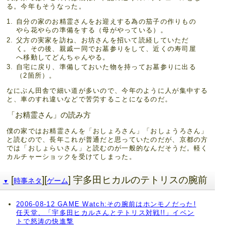
る。今年もそうなった。
自分の家のお精霊さんをお迎えする為の茄子の作りもの
やら花やらの準備をする（母がやっている）。
父方の実家を訪ね、お坊さんを招いて読経していただ
く。その後、親戚一同でお墓参りをして、近くの寿司屋
へ移動してどんちゃんやる。
自宅に戻り、準備しておいた物を持ってお墓参りに出る
（2箇所）。
なにぶん田舎で細い道が多いので、今年のように人が集中する
と、車のすれ違いなどで苦労することになるのだ。
「お精霊さん」の読み方
僕の家ではお精霊さんを「おしょろさん」「おしょうろさん」
と読むので、長年これが普通だと思っていたのだが、京都の方
では「おしょらいさん」と読むのが一般的なんだそうだ。軽く
カルチャーショックを受けてしまった。
[
][
] 宇多田ヒカルのテトリスの腕前
時事ネタ
ゲーム
▼
2006-08-12 GAME Watch:その腕前はホンモノだった!
任天堂、「宇多田ヒカルさんとテトリス対戦!!」イベン
トで怒涛の快進撃