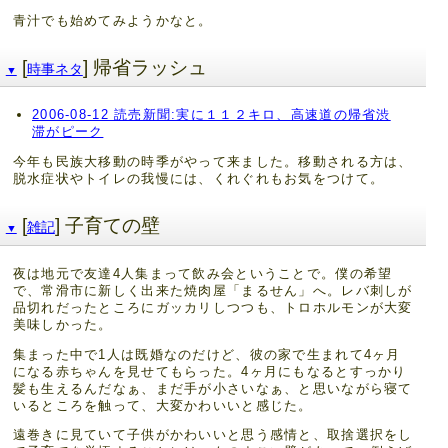
青汁でも始めてみようかなと。
[
] 帰省ラッシュ
時事ネタ
▼
2006-08-12 読売新聞:実に１１２キロ、高速道の帰省渋
滞がピーク
今年も民族大移動の時季がやって来ました。移動される方は、
脱水症状やトイレの我慢には、くれぐれもお気をつけて。
[
] 子育ての壁
雑記
▼
夜は地元で友達4人集まって飲み会ということで。僕の希望
で、常滑市に新しく出来た焼肉屋「まるせん」へ。レバ刺しが
品切れだったところにガッカリしつつも、トロホルモンが大変
美味しかった。
集まった中で1人は既婚なのだけど、彼の家で生まれて4ヶ月
になる赤ちゃんを見せてもらった。4ヶ月にもなるとすっかり
髪も生えるんだなぁ、まだ手が小さいなぁ、と思いながら寝て
いるところを触って、大変かわいいと感じた。
遠巻きに見ていて子供がかわいいと思う感情と、取捨選択をし