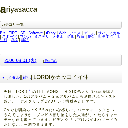
a
riyasacca
カテゴリ一覧
Biz
|
FIRE
|
SF
|
Software
|
tDiary
|
Web
|
アニメ
|
ゲーム
|
サバティカル
|
スポーツ
|
マンガ
|
ミステリ
|
メタル
|
健康
|
投資
|
携帯
|
時事ネタ
|
死
生観
|
資格
|
雑記
2006-08-01 (火)
[
長年日記
]
[
][
] LORDIがカッコイイ件
メタル
雑記
▼
*1
先日、LORDI
のTHE MONSTER SHOWという作品を購入
しました。1stアルバム + 2ndアルバムから選曲されたベスト
盤と、ビデオクリップDVDという構成みたいです。
CMでお馴染みのKISSみたいな感じの、パーティロックとい
うんでしょうか。ゾンビの被り物をした人達が、やたらキャッ
チーな曲を歌っています。ビデオクリップはバイオハザードみ
たいなホラー調で笑えます。