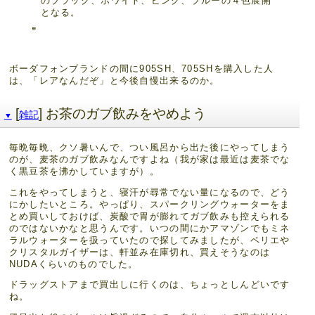
のブラック、ホワイト、ピンク、ブルーの４色展開
となる。
ボーダフォンブランドの間に905SH、705SHを購入した人
は、「レアなんだぞ」と今後自慢出来るのか。
[
] お茶のガブ飲みをやめよう
雑記
▼
毎晩毎晩、クソ暑いんで、つい風呂から出た後にやってしまう
のが、麦茶のガブ飲みなんですよね（我が家は最近は麦茶でな
く黒豆茶を沸かしていますが）。
これをやってしまうと、寝汗が尋常でない量になるので、どう
にかしたいところ。やっぱり、スパークリングウォーターをま
とめ買いしておけば、炭酸で胃が膨れてガブ飲みも控えられる
のではないかなと思うんです。いつの間にかアマゾンでもミネ
ラルウォーターを扱っていたので探してみましたが、ペリエや
クリスタルガイザーは、軒並み在庫切れ、買えそうなのは
NUDAくらいのものでした。
ドラッグストアまで買出しに行くのは、ちょっとしんどいです
ね。