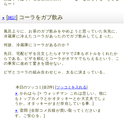
らー！
[
] コーラをガブ飲み
雑記
▼
風呂上りに、お茶のガブ飲みをやめようと思っていた矢先に、
冷蔵庫に冷えたコーラがあったのでガブ飲みしてしまった。
何故、冷蔵庫にコーラがあるのか？
先日、宅配ピザを注文したらオマケで2本もボトルをくれたか
らである。ピザを頼むとコーラがオマケでもらえるという、こ
の事実に改めて驚きを隠せない。
ピザとコーラの組み合わせじゃ、太るに決まっている。
本日のツッコミ(全2件) [
ツッコミを入れる
]
かわはら
[> ウォッチマン これは悲しい。他に
▼
もトップカメラとかオタッキーとか大丈夫でしょ
うか。オタッキーがまだ存在している事..]
雷悶
[全部コメ兵様が買い取ってくださいま
▼
す。ご安心を。]