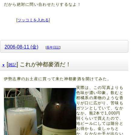
だから絶対に問い合わせたりするなよ！
[
ツッコミを入れる
]
2006-08-11 (金)
[
長年日記
]
[
] これが神都麥酒だ！
雑記
▼
伊勢志摩のお土産に買って来た神都麥酒を開けてみた。
実際は、この写真よりも
色味が濃い印象。飲むと
柑橘系の果物のような香
りが口に広がり、苦味も
ガツンとしていて、なか
なか。瓶2本で1,000円
弱くらいで買えたので、
地ビールにしては随分と
お得かも。金しゃちと
か、なかなか手が出ない