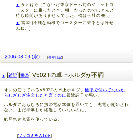
かわはら
[こないだ東京ドーム前のジェットコ
▼
ースターに乗ったとき、朝一だったのでほとんど
待ち時間がありませんでした。俺は会社の先..]
雷悶
[不純な動機でコースターに乗るとは許せ
▼
んね。]
2006-08-09 (水)
[
長年日記
]
[
][
] V502Tの卓上ホルダが不調
雑記
携帯
▼
オレの使っているV502Tの卓上ホルダ、
標準で付いてないか
らわざわざ注文したと言うのに
最近調子が悪い。
ホルダにおもむろに携帯電話本体を置いても、充電が開始され
ない。まだ半年しか経過していないのに。
結局急速充電を使っている。
[
ツッコミを入れる
]