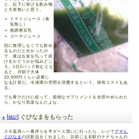
と、以下に挙げる飲み物
と大差無いと思う。
トマトジュース（食
塩無し）
無調整豆乳
ゴーヤジュース
別に無理しなくても飲め
るものだと分かったの
で、後はお金を払って続
けるかどうかが悩みどこ
ろ。1日2パック飲むとな
ると、月額で大体
10,000円くらい必要に
なる計算だ。冷凍庫の空間を消費するという、保有コストもあ
る。
でも青汁だけに絞って、面倒なサプリメントを全部やめられた
ら、かなり気楽なんだよな。
[
] ぐびなまをもらった
雑記
▼
スギ薬局へ一番搾りを半ダース買いに行ったら、レジで
アサヒ
ぐびなま
の試飲品をくれました。以前にも名駅のナナちゃんの