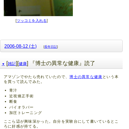
[
ツッコミを入れる
]
2006-08-12 (土)
[
長年日記
]
[
][
] 『博士の異常な健康』読了
雑記
健康
▼
アマゾンでやたら売れていたので、
博士の異常な健康
という本
を買って読んでみた。
青汁
近視矯正手術
断食
バイオラバー
加圧トレーニング
ここら辺が興味深かった。自分を実験台にして書いているとこ
ろに好感が持てる。