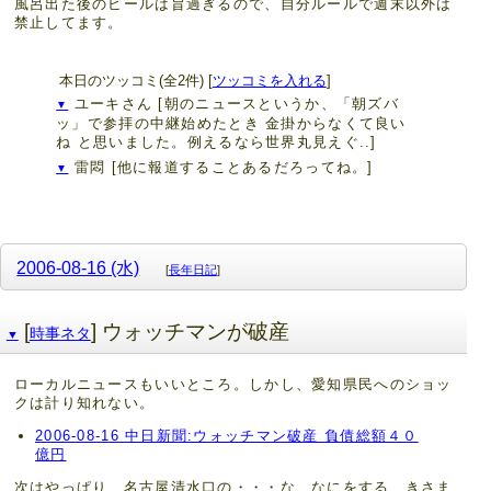
風呂出た後のビールは旨過ぎるので、自分ルールで週末以外は
禁止してます。
本日のツッコミ(全2件) [
ツッコミを入れる
]
ユーキさん
[朝のニュースというか、「朝ズバ
▼
ッ」で参拝の中継始めたとき 金掛からなくて良い
ね と思いました。例えるなら世界丸見えぐ..]
雷悶
[他に報道することあるだろってね。]
▼
2006-08-16 (水)
[
長年日記
]
[
] ウォッチマンが破産
時事ネタ
▼
ローカルニュースもいいところ。しかし、愛知県民へのショッ
クは計り知れない。
2006-08-16 中日新聞:ウォッチマン破産 負債総額４０
億円
次はやっぱり、名古屋清水口の・・・な なにをする きさま