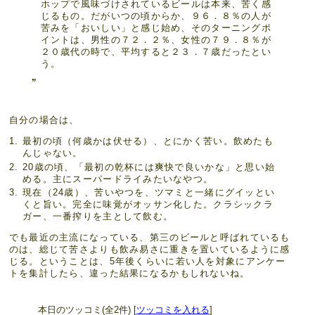
ホップで風味づけされているビールは本来、苦く感
じるもの。だがいつの頃からか、９６．８％の人が
苦みを「おいしい」と感じ始め、そのターニングポ
イントは、男性の７２．２％、女性の７９．８％が
２０歳代の時で、平均すると２３．７歳だったとい
う。
自分の場合は、
最初の頃（何歳かは伏せる）、とにかく苦い。飲めたも
んじゃない。
20歳の頃、「最初の乾杯には爽快で良いかな」と思い始
める。主にスーパードライみたいなやつ。
現在（24歳）、苦いやつを、ツマミと一緒にグイッとい
くと旨い。完全に味覚がオッサン化した。クラシックラ
ガー、一番搾りを主として飲む。
でも最近の主流になっている、第三のビールと呼ばれているも
のは、総じて苦さよりも飲み易さに重きを置いているように感
じる。ということは、5年後くらいに若い人を対象にアンケー
トを集計したら、違った結果になるかもしれないね。
本日のツッコミ(全2件) [
ツッコミを入れる
]