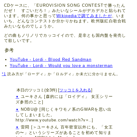
CDケースに、「EUROVISION SONG CONTESTで勝ったん
だぜ！ すごいだろ！」みたいなシールがデカデカと貼られて
います。何の事かと思って
Wikipediaで調てみましたが
、いま
いち、どんなコンテストか分かりかねます。欧州版紅白歌合戦
みたいなものでしょうか。
どの曲もノリノリでカッコイイので、是非とも国内盤を発売し
て欲しいです。
参考
YouTube - Lordi - Blood Red Sandman
YouTube - Lordi - Would you love a monsterman
*1
読み方が「ローディ」か「ロルディ」か未だに分かりません。
本日のツッコミ(全3件) [
ツッコミを入れる
]
ユーキさん
[森的には「ロイディ」 女王シリー
▼
ズ参照のこと]
NOBU@
[同じくキワモノ系のGWARを思い出
▼
してしまいました。
http://www.youtube.com/watch?v=..]
雷悶
[＞ユーキさん 百年密室以外にも、「女王
▼
の〜」というシリーズがあることを初めて知りま