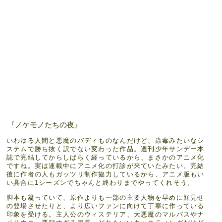
『ノケモノたちの夜』
いわゆる人間と悪魔のバディものなんだけど、蟲毒みたいなシ
ステムで勝ち抜く訳でない変わった作品。週刊少年サンデー本
誌で完結してからしばらく経っているから、まさかのアニメ化
ですね。実は連載中にアニメ化の打診が来ていたみたい。完結
後に作者の人もガッツリ制作協力しているから、アニメ版もい
い具合に1シーズンでちゃんと終わりまでやってくれそう。
脚本も凝っていて、原作よりも一部の主要人物を早めに顔見せ
の登場させたりと、より広いファンに向けて丁寧に作っている
印象を受ける。主人公のウィステリア、大悪魔のマルバスやナ