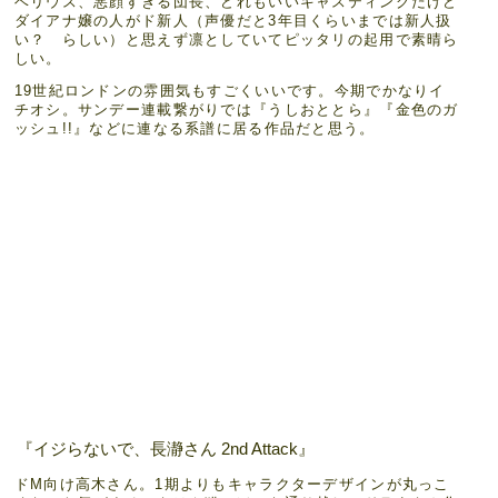
ベリウス、悪顔すぎる団長、どれもいいキャスティングだけど
ダイアナ嬢の人がド新人（声優だと3年目くらいまでは新人扱
い？ らしい）と思えず凛としていてピッタリの起用で素晴ら
しい。
19世紀ロンドンの雰囲気もすごくいいです。今期でかなりイ
チオシ。サンデー連載繋がりでは『うしおととら』『金色のガ
ッシュ!!』などに連なる系譜に居る作品だと思う。
『イジらないで、長瀞さん 2nd Attack』
ドM向け高木さん。1期よりもキャラクターデザインが丸っこ