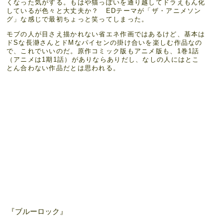
くなった気がする。もはや猫っぽいを通り越してドラえもん化
しているが色々と大丈夫か？ EDテーマが「ザ・アニメソン
グ」な感じで最初ちょっと笑ってしまった。
モブの人が目さえ描かれない省エネ作画ではあるけど、基本は
ドSな長瀞さんとドMなパイセンの掛け合いを楽しむ作品なの
で、これでいいのだ。原作コミック版もアニメ版も、1巻1話
（アニメは1期1話）がありならありだし、なしの人にはとこ
とん合わない作品だとは思われる。
『ブルーロック』