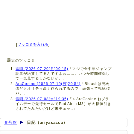
[
ツッコミを入れる
]
最
近のツッコミ
雷悶 (2026-07-20(月)00:15)
「マジで全中年ジャンプ
読者が絶賛してるんですよね……。いつか時間確保し
て一気見するしかないか。」
ArcCosine (2026-07-19(日)20:54)
「Bleachは死ぬ
ほどクオリティ高く作られてるので、頑張って視聴ｵﾇ
ﾇﾒ。」
雷悶 (2026-07-08(水)19:35)
「＞ArcCosine おプラ
イムデーで先行セールでPad Air （M3）が大幅値引き
されてたみたいだけど未チェッ..」
参号館
日記（ariyasacca）