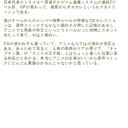
日本代表ストライカー育成デスゲーム蟲毒システムの連続2ク
ール目。OPが変わって、相変わらずオサレというかスタイリ
ッシュである。
負けチームからのメンバー強奪ルールが特徴な2次セレクショ
ンは、原作コミックでもかなり面白さが増した記憶があるし、
アニメでも馬狼や玲王といったライバルだった仲間にスポット
当たって来て、やはり面白い。
CGの使われ方も凝っていて、アニメならではの演出が見応え
ある。あらためて見ると、人体の筋肉がリアル寄りで、『キャ
プテン翼』や『テニスの王子様』とはちょっと違った位置に居
る作品だと分かる。本当にアニメの出来がいいから原作コミッ
クにどんどん重版かかるんじゃないかと思っている。