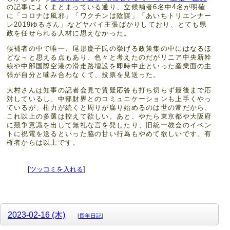
の記事によくまとまっている通り、立候補者6名中4名が明確
に「コロナは風邪」「ワクチンは陰謀」「あいちトリエンナー
レ2019ゆるさん」などヤバイ主張ばかりしており、とても県
政を任せられる人材に思えなかった。
候補者の中で唯一、尾形慶子氏の挙げる政策集の中にはなるほ
どな～と思える点もあり、色々と考えたのだがリニア中央新幹
線や中部国際空港の滑走路増設を即時中止といった産業面の主
張が自分と噛み合わなくて、投票を見送った。
大村さんは知事の記者会見で質疑応答も打ち切らず最後まで応
対しているし、中部財界とのコミュニケーションも上手くやっ
ているが、権力が続くと周りが腐り始めるのは世の常だから、
これ以上の多選は控えて欲しい。あと、やたら東京都や大阪府
に競争意識を出して無礼な言を発したり、旧統一教会のイベン
トに祝電を送るといった脇の甘い行為もやめて欲しいです。有
権者からは以上です。
[
ツッコミを入れる
]
2023-02-16 (木)
[
長年日記
]