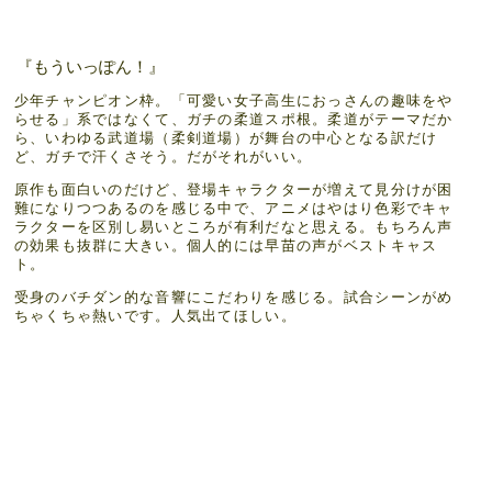
『もういっぽん！』
少年チャンピオン枠。「可愛い女子高生におっさんの趣味をや
らせる」系ではなくて、ガチの柔道スポ根。柔道がテーマだか
ら、いわゆる武道場（柔剣道場）が舞台の中心となる訳だけ
ど、ガチで汗くさそう。だがそれがいい。
原作も面白いのだけど、登場キャラクターが増えて見分けが困
難になりつつあるのを感じる中で、アニメはやはり色彩でキャ
ラクターを区別し易いところが有利だなと思える。もちろん声
の効果も抜群に大きい。個人的には早苗の声がベストキャス
ト。
受身のバチダン的な音響にこだわりを感じる。試合シーンがめ
ちゃくちゃ熱いです。人気出てほしい。