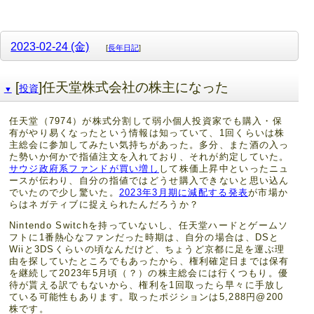
2023-02-24 (金)
[
長年日記
]
[
]任天堂株式会社の株主になった
投資
▼
任天堂（7974）が株式分割して弱小個人投資家でも購入・保
有がやり易くなったという情報は知っていて、1回くらいは株
主総会に参加してみたい気持ちがあった。多分、また酒の入っ
た勢いか何かで指値注文を入れており、それが約定していた。
サウジ政府系ファンドが買い増し
して株価上昇中といったニュ
ースが伝わり、自分の指値ではどうせ購入できないと思い込ん
でいたので少し驚いた。
2023年3月期に減配する発表
が市場か
らはネガティブに捉えられたんだろうか？
Nintendo Switchを持っていないし、任天堂ハードとゲームソ
フトに1番熱心なファンだった時期は、自分の場合は、DSと
Wiiと3DSくらいの頃なんだけど、ちょうど京都に足を運ぶ理
由を探していたところでもあったから、権利確定日までは保有
を継続して2023年5月頃（？）の株主総会には行くつもり。優
待が貰える訳でもないから、権利を1回取ったら早々に手放し
ている可能性もあります。取ったポジションは5,288円@200
株です。