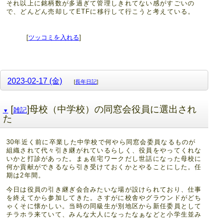
それ以上に銘柄数が多過ぎて管理しきれてない感がすごいの
で、どんどん売却してETFに移行して行こうと考えている。
[
ツッコミを入れる
]
2023-02-17 (金)
[
長年日記
]
[
]母校（中学校）の同窓会役員に選出され
雑記
▼
た
30年近く前に卒業した中学校で何やら同窓会委員なるものが
組織されて代々引き継がれているらしく、役員をやってくれな
いかと打診があった。まぁ在宅ワークだし世話になった母校に
何か貢献ができるなら引き受けておくかとやることにした。任
期は2年間。
今日は役員の引き継ぎ会合みたいな場が設けられており、仕事
を終えてから参加してきた。さすがに校舎やグラウンドがどち
ゃくそに懐かしい。当時の同級生が別地区から新任委員として
チラホラ来ていて、みんな大人になったなぁなどと小学生並み