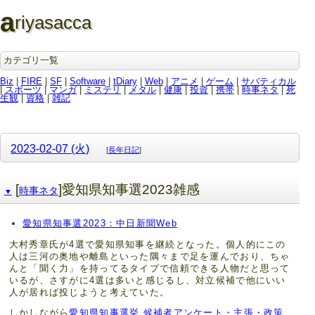
a
riyasacca
カテゴリ一覧
Biz
|
FIRE
|
SF
|
Software
|
tDiary
|
Web
|
アニメ
|
ゲーム
|
サバティカル
|
スポーツ
|
マンガ
|
ミステリ
|
メタル
|
健康
|
投資
|
携帯
|
時事ネタ
|
死
生観
|
資格
|
雑記
2023-02-07 (火)
[
長年日記
]
[
]愛知県知事選2023雑感
時事ネタ
▼
愛知県知事選2023：中日新聞Web
大村秀章氏が4選で愛知県知事を継続となった。個人的にこの
人は三河の奥地や離島といった隅々まで足を運んでおり、ちゃ
んと「聞く力」を持ってるタイプで信頼できる人物だと思って
いるが、さすがに4選は多いと感じるし、対立候補で他にいい
人が居れば投じようと考えていた。
しかしながら
愛知県知事選挙 候補者アンケート・主張・政策