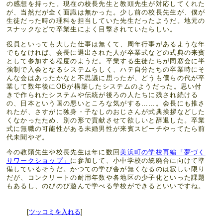
の感想を持った。現在の校長先生と教頭先生が対応してくれた
が、当然だが全く面識は無かった。少し前の校長先生が、僕が
生徒だった時の理科を担当していた先生だったようだ。地元の
スナックなどで卒業生によく目撃されていたらしい。
役員といっても大した仕事は無くて、周年行事があるような年
でもなければ、会長に選出された人が卒業式などの式典の来賓
として参加する程度のようだ。卒業する生徒たちが同窓会に半
強制で入会となるシステムらしく、ハテ自分たちの卒業時にそ
んな会はあったかなと不思議に思ったが、どうも僕らの代が卒
業して数年後にOBが構築したシステムのようだった。思い付
きで作られたシステムや伝統が後ろの人たちに残され続ける
の、日本という国の悪いところな気がする……。会長にも推さ
れたが、さすがに独身・子なしのおじさんが式典挨拶などした
くなかったため、別の形で貢献させて欲しいと辞退した。卒業
式に無職の可能性がある未婚男性が来賓スピーチやってたら前
代未聞やぞ。
今の教頭先生や校長先生は年に数回
美浜町の学校再編「夢づく
りワークショップ」
に参加して、小中学校の統廃合に向けて準
備しているそうだ。かつての学び舎が無くなるのは寂しい限り
だが、コンクリートの耐用年数や各地区の少子化といった課題
もあるし、のびのび遊んで学べる学校ができるといいですね。
[
ツッコミを入れる
]