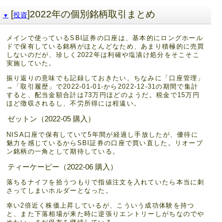
[
]2022年の個別銘柄取引まとめ
投資
▼
メインで使っているSBI証券の口座は、基本的にロングホール
ドで保有している銘柄がほとんどなため、あまり積極的に売買
しないのだが、珍しく2022年は利確や塩漬け処分をそこそこ
実施していた。
振り返りの意味でも記録しておきたい。ちなみに「口座管理」
→「取引履歴」で2022-01-01-から2022-12-31の期間で集計
すると、配当金額合計は73万円ほどのようだ。税金で15万円
ほど徴収されるし、不労所得には程遠い。
ゼットン（2022-05 購入）
NISA口座で保有していて5年間が経過し手放したが、優待に
魅力を感じているからSBI証券の口座で買い直した。リオープ
ン銘柄の一角として期待している。
ティーケーピー（2022-06 購入）
落ちるナイフを拾うつもりで指値注文を入れていたら本当に刺
さってしまいホルダーとなった。
幸い2倍近く株価上昇しているが、こういう成功体験を持つ
と、また下落相場が来た時に逆張りエントリーしがちなのでや