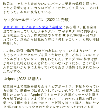
敗因は、そもそも遊ばないのにパチンコ業界の銘柄を買ったこ
とだと分析できる。カタログギフトが欲しくて買って、そのま
まだった。本当に反省している。
ヤマダホールディングス（2022-11 売却）
ヤマダHD、ヒノキヤGを完全子会社化
にある通り、配当金目
当てで保有していたヒノキヤグループがヤマダHDに買収され
上場廃止となった。株式交換でヤマダHDを2,360株も付与さ
れていて、気絶から目覚めた時に「何じゃこりゃ」と思い即日
売却した。
この時の取引で50万円ほどの利益になっているようだが、そ
もそもヒノキヤグループを買った時から見てどれくらいのキャ
ピタルゲインなのか？ 何もわからん。ヤマダHDの株価は僕
が売却した時とほとんど変わっていないようだが、とくに思い
入れは無いから仮に上昇していてもあまり感情は乱されなかっ
た気がする。
Unipos（2022-12 購入）
従業員同士で感謝を贈り合う「ピアボーナス」制度をやってい
る企業で、勤務先では導入されていないのだけど、外資系に転
職した人からは「Appleギフトカードと感謝メッセージを贈り
合う制度がある」とよく聞くので、「これからは日本のIT企
業でも採用が増えるのでは？」と仮説を持って購入。単にヤマ
ダHDのキャッシュ化された余力を使いたかっただけとも言