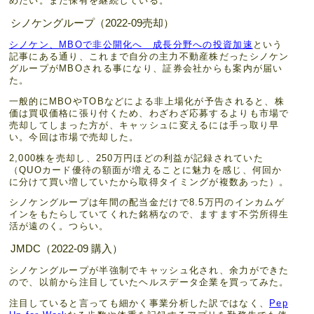
めたい。まだ保有を継続している。
シノケングループ（2022-09売却）
シノケン、MBOで非公開化へ 成長分野への投資加速
という
記事にある通り、これまで自分の主力不動産株だったシノケン
グループがMBOされる事になり、証券会社からも案内が届い
た。
一般的にMBOやTOBなどによる非上場化が予告されると、株
価は買収価格に張り付くため、わざわざ応募するよりも市場で
売却してしまった方が、キャッシュに変えるには手っ取り早
い。今回は市場で売却した。
2,000株を売却し、250万円ほどの利益が記録されていた
（QUOカード優待の額面が増えることに魅力を感じ、何回か
に分けて買い増していたから取得タイミングが複数あった）。
シノケングループは年間の配当金だけで8.5万円のインカムゲ
インをもたらしていてくれた銘柄なので、ますます不労所得生
活が遠のく。つらい。
JMDC（2022-09 購入）
シノケングループが半強制でキャッシュ化され、余力ができた
ので、以前から注目していたヘルスデータ企業を買ってみた。
注目していると言っても細かく事業分析した訳ではなく、
Pep