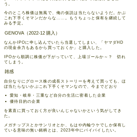
う。
今のところ株価は無風で、俺の仮説は当たらないようだ。かぶ
これ下手くそマンだからな……。もうちょっと保有を継続して
みる予定。
GENOVA（2022-12 購入）
なんかIPOに申し込んでいたら当選してしまい、「ヤマダHD
の現金余力もあるから買っておくか」と購入した。
IPOから順調に株価が下がっていて、上場ゴールか～？ 切れ
てしまう。
雑感
自分なりにグロース株の成長ストーリーを考えて買っても、ほ
ぼ当たらないかぶこれ下手くそマンなので、今までどおり
愛知・岐阜・三重など自分の生活に密着した企業
優待目的の企業
を素直に買っておく方が良いんじゃないかという気がしてき
た。
メガチップスとかサンリオとか、もはや内輪ウケでしか保有し
ている意味の無い銘柄とは、2023年中にバイバイしたい。