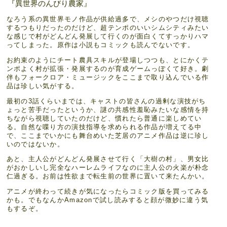
『異世界のんびり農家』
なろう系の異世界モノ作品が供給過多で、メシのやつだけ視聴
するつもりだったのだけど、超テンポのいいシムシティみたい
な感じで村がどんどん発展して行くのが面白くてすっかりハマ
ってしまった。原作は小説もコミックも読んでないです。
お約束のようにチート農具スキルが登場しつつも、とにかくテ
ンポよく村が拡張・発展するのが育成ゲームっぽくて好き。劇
伴もフォークロア・ミュージックをここまで取り込んでいる作
品は珍しい気がする。
最初の3話くらいまでは、キャストの皆さんの過剰な演技がち
ょっと苦手だったというか、謎の共感性羞恥みたいな感情を持
ちながら視聴していたのだけど、慣れたら普通に楽しめてい
る。自然な喋り方の演技指導を求められる作品が増えてる中
で、ここまでいかにも舞台めいた芝居のアニメ作品は逆に珍し
いのではないか。
あと、主人公がどんどん発展させて行く「大樹の村」、男女比
がおかしいし完全なハーレムライフなのに主人公の火楽が朴念
仁過ぎる。お前は性欲まで転生前の世界に置いて来たんかい。
アニメが終わって続きが気になったらコミック版を買ってみる
かも。でもなんかAmazonで試し読みすると顔が微妙に違う気
もするぞ。