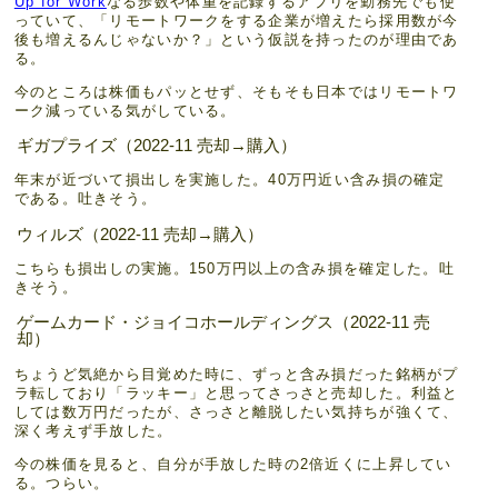
Up for Work
なる歩数や体重を記録するアプリを勤務先でも使
っていて、「リモートワークをする企業が増えたら採用数が今
後も増えるんじゃないか？」という仮説を持ったのが理由であ
る。
今のところは株価もパッとせず、そもそも日本ではリモートワ
ーク減っている気がしている。
ギガプライズ（2022-11 売却→購入）
年末が近づいて損出しを実施した。40万円近い含み損の確定
である。吐きそう。
ウィルズ（2022-11 売却→購入）
こちらも損出しの実施。150万円以上の含み損を確定した。吐
きそう。
ゲームカード・ジョイコホールディングス（2022-11 売
却）
ちょうど気絶から目覚めた時に、ずっと含み損だった銘柄がプ
ラ転しており「ラッキー」と思ってさっさと売却した。利益と
しては数万円だったが、さっさと離脱したい気持ちが強くて、
深く考えず手放した。
今の株価を見ると、自分が手放した時の2倍近くに上昇してい
る。つらい。