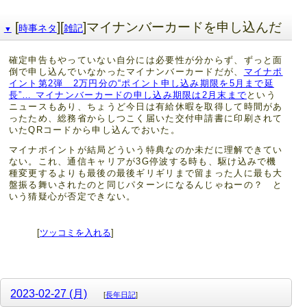
[
][
]マイナンバーカードを申し込んだ
時事ネタ
雑記
▼
確定申告もやっていない自分には必要性が分からず、ずっと面
倒で申し込んでいなかったマイナンバーカードだが、
マイナポ
イント第2弾 2万円分の“ポイント申し込み期限を5月まで延
長”… マイナンバーカードの申し込み期限は2月末まで
という
ニュースもあり、ちょうど今日は有給休暇を取得して時間があ
ったため、総務省からしつこく届いた交付申請書に印刷されて
いたQRコードから申し込んでおいた。
マイナポイントが結局どういう特典なのか未だに理解できてい
ない。これ、通信キャリアが3G停波する時も、駆け込みで機
種変更するよりも最後の最後ギリギリまで留まった人に最も大
盤振る舞いされたのと同じパターンになるんじゃねーの？ と
いう猜疑心が否定できない。
[
ツッコミを入れる
]
2023-02-27 (月)
[
長年日記
]