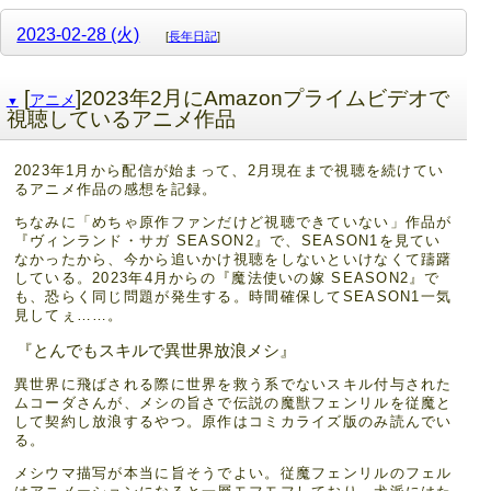
2023-02-28 (火)
[
長年日記
]
[
]2023年2月にAmazonプライムビデオで
アニメ
▼
視聴しているアニメ作品
2023年1月から配信が始まって、2月現在まで視聴を続けてい
るアニメ作品の感想を記録。
ちなみに「めちゃ原作ファンだけど視聴できていない」作品が
『ヴィンランド・サガ SEASON2』で、SEASON1を見てい
なかったから、今から追いかけ視聴をしないといけなくて躊躇
している。2023年4月からの『魔法使いの嫁 SEASON2』で
も、恐らく同じ問題が発生する。時間確保してSEASON1一気
見してぇ……。
『とんでもスキルで異世界放浪メシ』
異世界に飛ばされる際に世界を救う系でないスキル付与された
ムコーダさんが、メシの旨さで伝説の魔獣フェンリルを従魔と
して契約し放浪するやつ。原作はコミカライズ版のみ読んでい
る。
メシウマ描写が本当に旨そうでよい。従魔フェンリルのフェル