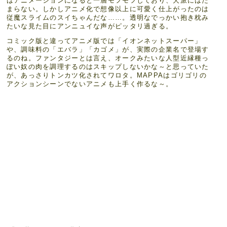
はアニメーションになると一層モフモフしており、犬派にはた
まらない。しかしアニメ化で想像以上に可愛く仕上がったのは
従魔スライムのスイちゃんだな……。透明なでっかい抱き枕み
たいな見た目にアンニュイな声がピッタリ過ぎる。
コミック版と違ってアニメ版では「イオンネットスーパー」
や、調味料の「エバラ」「カゴメ」が、実際の企業名で登場す
るのね。ファンタジーとは言え、オークみたいな人型近縁種っ
ぽい奴の肉を調理するのはスキップしないかな～と思っていた
が、あっさりトンカツ化されてワロタ。MAPPAはゴリゴリの
アクションシーンでないアニメも上手く作るな～。