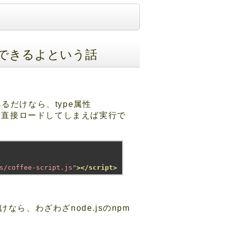
実行できるよという話
ってみるだけなら、type属性
パイラを直接ロードしてしまえば実行で
s/coffee-script.js"
></script>
ら、わざわざnode.jsのnpm