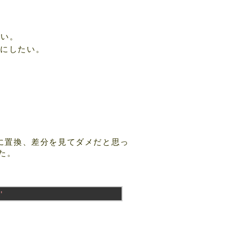
たい。
うにしたい。
lで一気に置換、差分を見てダメだと思っ
た。
'