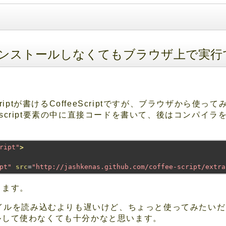
riptはインストールしなくてもブラウザ上で
aScriptが書けるCoffeeScriptですが、ブラウザから使
t"を指定したscript要素の中に直接コードを書いて、後はコン
ript"
>
pt"
src
=
"http://jashkenas.github.com/coffee-script/extra
ります。
イルを読み込むよりも遅いけど、ちょっと使ってみたいだけな
ルして使わなくても十分かなと思います。