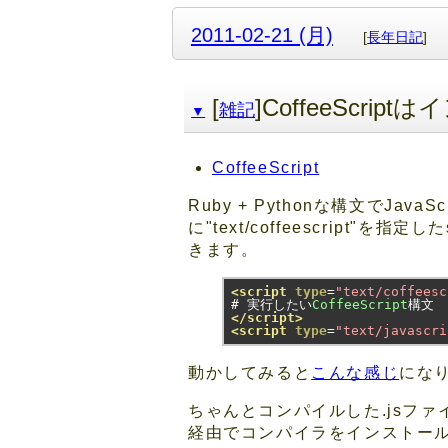
2011-02-21 (月)
[
長年日記
]
[
]CoffeeSc
雑記
▼
CoffeeScript
Ruby + Pythonな構文でJav
に"text/coffeescrip
きます。
<script
type
=
"text/coffeesc
#
実行したい
CoffeeScript
構文
</script>
<script
type
=
"text/javascri
動かしてみると
こんな感じ
にな
ちゃんとコンパイルした.jsファ
経由でコンパイラをインストー