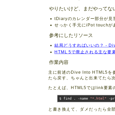
やりたいけど、まだやってな
tDiaryのカレンダー部分
せっかく手元にiPot tou
参考にしたリソース
結局どうすればいいの？ - Dive 
HTML 5で廃止される主な要素
作業内容
主に前述のDive Into HTM
たら戻す、ちゃんと出来てたら
たとえば、HTML5ではlink要
$ find 
.
-
name 
"*.html"
-
pr
と書き換えて、ダメだったら全