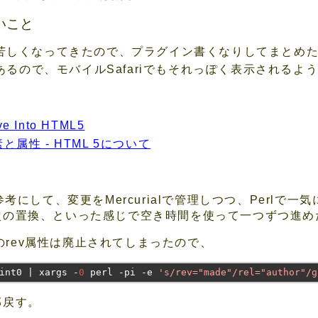
いこと
が見苦しくなってきたので、プラグイン書くなりしてまとめ
chがあるので、モバイルSafariでもそれっぽく表示されるよ
Into HTML5
と属性 - HTML 5について
L5を参考にして、変更をMercurialで管理しつつ、Per
次の置換、といった感じで空き時間を使って一つずつ進め
素のrev属性は廃止されてしまったので、
int0 
|
 xargs 
-
0
 perl 
-
pi 
-
e 
's/rev="made"/rel="author"/g
部戻す。