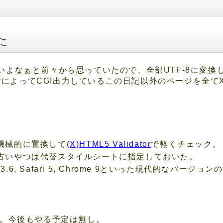
た
Sも無いよなぁと前々から思っていたので、全部UTF-8に変
yによってCGI出力しているこの日記以外のページを全てXH
機械的に置換して
(X)HTML5 Validator
で軽くチェック。
古いやつは代替スタイルシートに指定しておいた。
 Firefox 3.6, Safari 5, Chrome 9といった現代的
, 7の確認。今後もやる予定は無し。