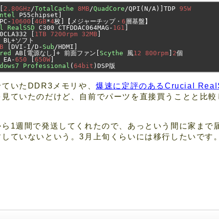
[
2.80GHz
/
TotalCache
8MB
/
QuadCore
/
QPI
(
N
/
A
)]
TDP 
95W
ntel
 P55chipset
]
PC
-
10600
[
4GB
*
4
枚]【メジャーチップ・
6
層基盤】
l
RealSSD
 C300 CTFDDAC064MAG
-
1G1
]
0CLA332 
[
1TB
7200rpm
32MB
]
 BL
+ソフト
B
[
DVI
-
I
/
D
-
Sub
/
HDMI
]
red
 AB
[電源なし]+
前面ファン[
Scythe
風
12
800rpm
]
2
個
 EA
-
650
[
650W
]
dows7
Professional
(
64bit
)
DSP
版
ていたDDR3メモリや、
爆速に定評のあるCrucial Re
を見ていたのだけど、自前でパーツを直接買うことと比較
から1週間で発送してくれたので、あっという間に家まで
封していないという。3月上旬くらいには移行したいです