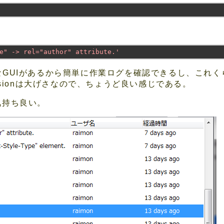
e" -> rel="author" attribute.'
に強力なGUIがあるから簡単に作業ログを確認できるし、こ
rsionは大げさなので、ちょうど良い感じである。
気持ち良い。