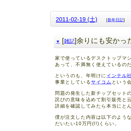
2011-02-19 (土)
[
長年日記
]
[
]余りにも安か
雑記
▼
家で使っているデスクトップマ
あって、不満無く使えているの
というのも、年明けに
インテル
事業としている
サイコム
という
問題の発生した新チップセット
詫びの意味を込めて割引販売と
詳細を確認してみたら本当にと
僕が注文した内容は以下のよう
だいたい10万円(!!)くらい。