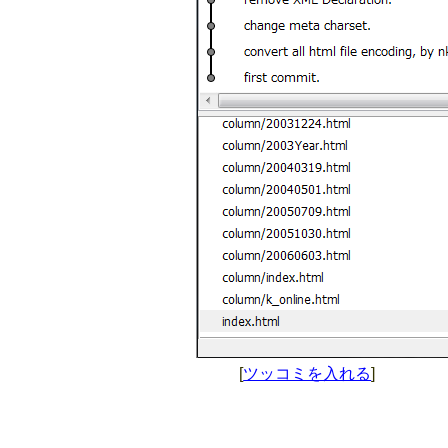
[
ツッコミを入れる
]