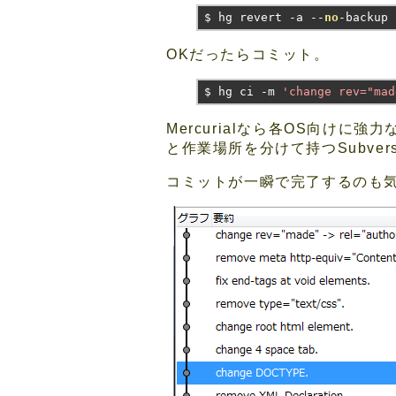
$ hg revert 
-
a 
--
no
-
backup
OKだったらコミット。
$ hg ci 
-
m 
'change rev="mad
Mercurialなら各OS向け
と作業場所を分けて持つSubve
コミットが一瞬で完了するのも