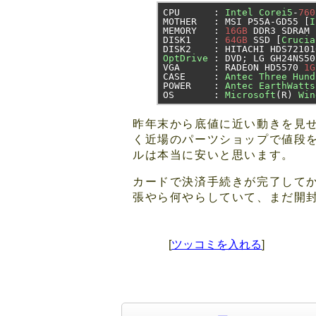
CPU      
:
Intel
Corei5
-
760
MOTHER   
:
 MSI P55A
-
GD55 
[
I
MEMORY   
:
16GB
 DDR3 SDRAM 
DISK1    
:
64GB
 SSD 
[
Crucia
DISK2    
:
 HITACHI HDS72101
OptDrive
:
 DVD
;
 LG GH24NS50
VGA      
:
 RADEON HD5570 
1G
CASE     
:
Antec
Three
Hund
POWER    
:
Antec
EarthWatts
OS       
:
Microsoft
(
R
)
Win
昨年末から底値に近い動きを見せ
く近場のパーツショップで値段
ルは本当に安いと思います。
カードで決済手続きが完了して
張やら何やらしていて、まだ開
[
ツッコミを入れる
]