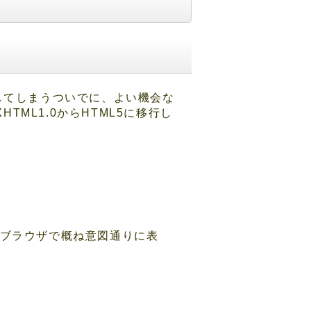
換してしまうついでに、よい機会な
TML1.0からHTML5に移行し
なバージョンのブラウザで概ね意図通りに表