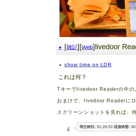
[
][
]livedoo
雑記
Web
▼
show time on LDR
これは何？
Tキーでlivedoor Reade
おまけで、livedoor Rea
スクリーンショットを見れば、