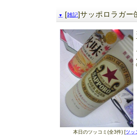
[
]サッポロラガー
雑記
▼
本日のツッコミ(全3件) [
ツッ