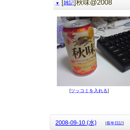
[
]秋味@2008
雑記
▼
[
ツッコミを入れる
]
2008-09-10 (水)
[
長年日記
]