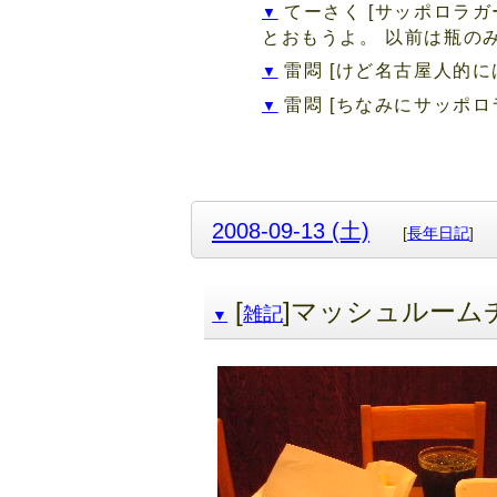
てーさく
[サッポロラ
▼
とおもうよ。 以前は瓶のみ、
雷悶
[けど名古屋人的に
▼
雷悶
[ちなみにサッポロ
▼
2008-09-13 (土)
[
長年日記
]
[
]マッシュルーム
雑記
▼