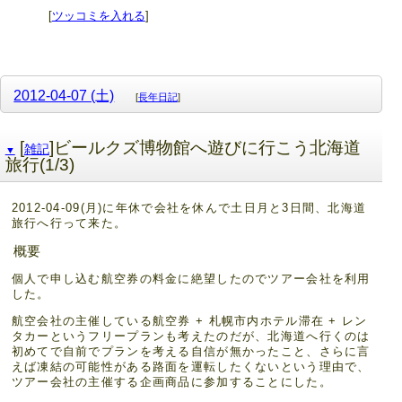
[
ツッコミを入れる
]
2012-04-07 (土)
[
長年日記
]
[
]ビールクズ博物館へ遊びに行こう北海道
雑記
▼
旅行(1/3)
2012-04-09(月)に年休で会社を休んで土日月と3日間、北海道
旅行へ行って来た。
概要
個人で申し込む航空券の料金に絶望したのでツアー会社を利用
した。
航空会社の主催している航空券 + 札幌市内ホテル滞在 + レン
タカーというフリープランも考えたのだが、北海道へ行くのは
初めてで自前でプランを考える自信が無かったこと、さらに言
えば凍結の可能性がある路面を運転したくないという理由で、
ツアー会社の主催する企画商品に参加することにした。