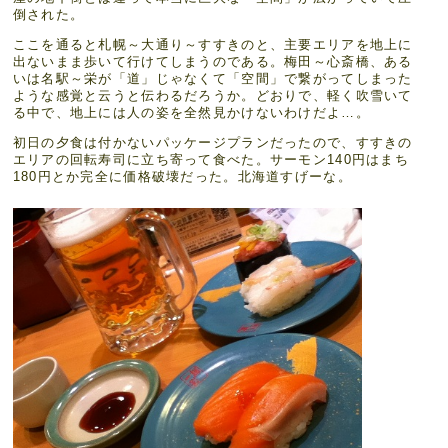
倒された。
ここを通ると札幌～大通り～すすきのと、主要エリアを地上に
出ないまま歩いて行けてしまうのである。梅田～心斎橋、ある
いは名駅～栄が「道」じゃなくて「空間」で繋がってしまった
ような感覚と云うと伝わるだろうか。どおりで、軽く吹雪いて
る中で、地上には人の姿を全然見かけないわけだよ…。
初日の夕食は付かないパッケージプランだったので、すすきの
エリアの回転寿司に立ち寄って食べた。サーモン140円はまち
180円とか完全に価格破壊だった。北海道すげーな。