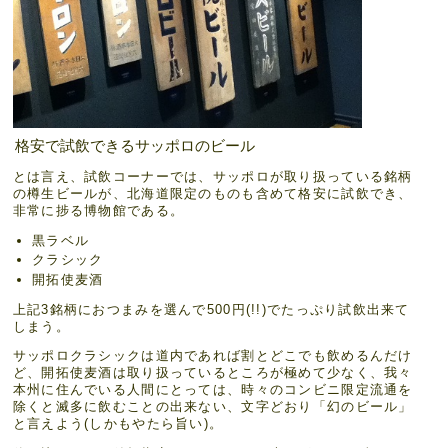
格安で試飲できるサッポロのビール
とは言え、試飲コーナーでは、サッポロが取り扱っている銘柄
の樽生ビールが、北海道限定のものも含めて格安に試飲でき、
非常に捗る博物館である。
黒ラベル
クラシック
開拓使麦酒
上記3銘柄におつまみを選んで500円(!!)でたっぷり試飲出来て
しまう。
サッポロクラシックは道内であれば割とどこでも飲めるんだけ
ど、開拓使麦酒は取り扱っているところが極めて少なく、我々
本州に住んでいる人間にとっては、時々のコンビニ限定流通を
除くと滅多に飲むことの出来ない、文字どおり「幻のビール」
と言えよう(しかもやたら旨い)。