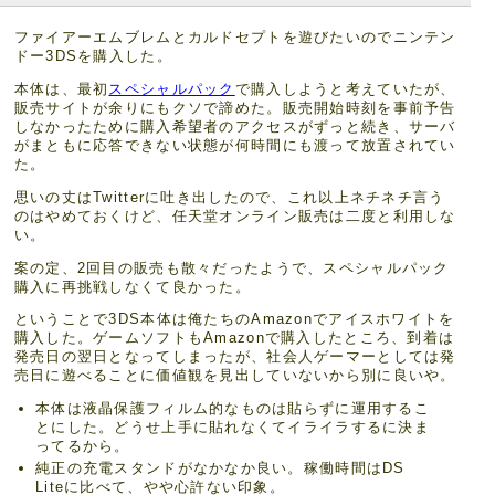
ファイアーエムブレムとカルドセプトを遊びたいのでニンテン
ドー3DSを購入した。
本体は、最初
スペシャルパック
で購入しようと考えていたが、
販売サイトが余りにもクソで諦めた。販売開始時刻を事前予告
しなかったために購入希望者のアクセスがずっと続き、サーバ
がまともに応答できない状態が何時間にも渡って放置されてい
た。
思いの丈はTwitterに吐き出したので、これ以上ネチネチ言う
のはやめておくけど、任天堂オンライン販売は二度と利用しな
い。
案の定、2回目の販売も散々だったようで、スペシャルパック
購入に再挑戦しなくて良かった。
ということで3DS本体は俺たちのAmazonでアイスホワイトを
購入した。ゲームソフトもAmazonで購入したところ、到着は
発売日の翌日となってしまったが、社会人ゲーマーとしては発
売日に遊べることに価値観を見出していないから別に良いや。
本体は液晶保護フィルム的なものは貼らずに運用するこ
とにした。どうせ上手に貼れなくてイライラするに決ま
ってるから。
純正の充電スタンドがなかなか良い。稼働時間はDS
Liteに比べて、やや心許ない印象。