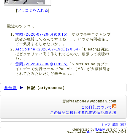
[
ツッコミを入れる
]
最
近のツッコミ
雷悶 (2026-07-20(月)00:15)
「マジで全中年ジャンプ
読者が絶賛してるんですよね……。いつか時間確保し
て一気見するしかないか。」
ArcCosine (2026-07-19(日)20:54)
「Bleachは死ぬ
ほどクオリティ高く作られてるので、頑張って視聴ｵﾇ
ﾇﾒ。」
雷悶 (2026-07-08(水)19:35)
「＞ArcCosine おプラ
イムデーで先行セールでPad Air （M3）が大幅値引き
されてたみたいだけど未チェッ..」
参号館
日記（ariyasacca）
雷悶:raimon49@hotmail.com
この日記について
この日記に移行する以前の日記置き場
トップ
最新
追記
Generated by
tDiary
version 5.2.3
Powered by
Ruby
version 3.0.2-p107