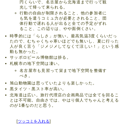
円くらいで、名古屋から北海道まで行って観
光して帰って来られる。
行動の自由が制限されること、他の参加者に
も気を遣うコミュ力が必要とされること、団
体行動で遅れる人が出ると全ての予定がずれ
ること、この辺りは、やや面倒くさい。
時季的には「らしさ」が無い。最高気温3度くらいだっ
たので、むちゃくちゃ寒いほどでも無いし、夏に行った
人が良く言う「ジメジメしてなくて涼しい！」という感
動も無かった。
サッポロビール博物館は捗る。
札幌市の地下空間は凄い。
名古屋市も見習って栄まで地下空間を整備す
べき。
旭山動物園は思っていたよりも楽しかった。
黒タイツ・黒スト率が高い。
北海道は広い。旅行代理店の企画商品では全てを回るこ
とは不可能。自由さでは、やはり個人でちゃんと考える
のが1番なのだと思う。
[
ツッコミを入れる
]