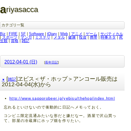
a
riyasacca
カテゴリ一覧
Biz
|
FIRE
|
SF
|
Software
|
tDiary
|
Web
|
アニメ
|
ゲーム
|
サバティカル
|
スポーツ
|
マンガ
|
ミステリ
|
メタル
|
健康
|
投資
|
携帯
|
時事ネタ
|
死
生観
|
資格
|
雑記
2012-04-01 (日)
[
長年日記
]
[
]ヱビス＜ザ・ホップ＞アンコール販売は
雑記
▼
2012-04-04(水)から
http://www.sapporobeer.jp/yebisu/thehop/index.html
忘れるといけないので衝動的に日記へメモっておく。
コンビニ限定流通みたいな形だと嫌だなー。酒屋で沢山買っ
て、部屋の冷蔵庫にホップ畑を作りたい。