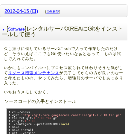
2012-04-15 (日)
[
長年日記
]
[
]レンタルサーバXREAにGitをインスト
Software
▼
ールして使う
久し振りに借りているサーバにsshで入って作業したのだけ
ど、そういえばここでもGit使いたいなぁと思って、ものは試
しで入れてみた。
いかにもコンパイル中にプロセス蹴られて終わりそうな気がし
て
リソース増強メンテナンス
が完了してからの方が良いのなー
と考えたものの、やってみたら、増強前のサーバでもあっさり
入った。
いちおうメモしておく。
ソースコードの入手とインストール
$ cd 
~/
works

$ wget 
'http://git-core.googlecode.com/files/git-1.7.10.tar.gz'
$ tar zxf git
-
1.7
.
10.tar
.
gz

$ cd git
-
1.7
.
10
$ 
./
configure 
--
prefix
=
$HOME
/
local
$ make

$ make install

$ git 
--
version
