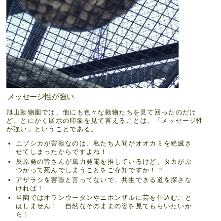
メッセージ性が強い
旭山動物園では、他にも色々な動物たちを見て回ったのだけ
ど、とにかく展示の印象を見て言えることは、「メッセージ性
が強い」ということである。
エゾシカが害獣なのは、私たち人間がオオカミを絶滅さ
せてしまったからですよね！
反原発の皆さんが風力発電を推しているけど、タカがぶ
つかって死んでしまうことをご存知ですか！？
アザラシを害獣と言ってないで、共生できる道を探さな
ければ！
当園ではオランウータンやニホンザルに芸を仕込むこと
はしません！ 自然なそのままの姿を見てもらいたいか
ら！