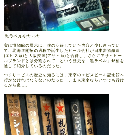
黒ラベル史だった
実は博物館の展示は、僕の期待していた内容と少し違ってい
て、北海道開拓の過程で誕生したビール会社が日本麦酒醸造
(エビス系)と大阪麦酒(アサヒ系)と合併し、さらにアサヒビー
ルブランドとは分割されて…という歴史を「黒ラベル」銘柄を
通して紹介しているのだった。
つまりエビスの歴史を知るには、東京のエビスビール記念館へ
行かなければならないのだった…。まぁ東京ならいつでも行け
るから良し。