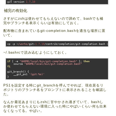
git version 
1.7
.
10
補完の有効化
さすがにzshは使わせてもらえないので諦めて、bashでも補
完やブランチ名表示くらいは有効にしておく。
配布物に含まれているgit-completion.bashを適当な場所に置
いて、
cp 
-
p 
~
/works/
git
-
1.7
.
10
/
contrib
/
completion
/
git
-
completion
.
bash 
~
/loc
~/.bashrcで読み込むようにしておく。
if
[
-
e 
"$HOME/local/bin/git-completion.bash"
];
then
    source 
"$HOME/local/bin/git-completion.bash"
fi
git_branch
()
{
    __git_ps1 
'(git:%s)'
}
PS1を設定する時にgit_branchを呼んでやれば、現在居るリ
ポジトリのブランチ名をプロンプトに表示されることを確認し
た。
なんか最近あまりにもzshに甘やかされ過ぎていて、bashし
か使わせてもらえない環境に入った時にやばいくらい何も出来
なくなってる。やばい。