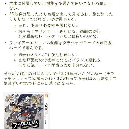
本体に付属している機能が多過ぎて使いこなせる気がし
ない。
3D映像は思ったよりも飛び出して見えるし、別に酔った
りもしないのだけど、ほぼ切ってる。
正直、あまり必要性を感じない。
おそらくマリオカートみたいな、画面の奥行
きが重要なレースゲームだと面白いのかな。
ファイアーエムブレム覚醒はクラシックモードの難易度
ハードで遊んでる。
過去作と比べてもかなり難しい。
まだ序盤なので後半になるとバランス崩れる
ような強ユニットが出るのかも知れない。
そういえばこの日は合コンで「3DS買ったんだよねー（チラ
ッチラッ」って話振ったけど3DS持ってる子は1人も居なくて
気まずい空気で死にたい感じになった。