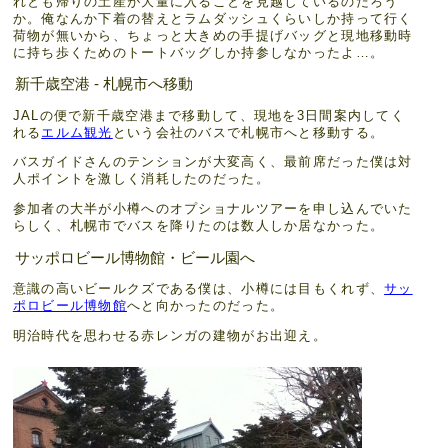
れとも帰りの土産が大量に入ることを見越しているのだろう
か。俺なんか下着の替えとラムダッシュくらいしか持って行く
荷物が無いから、ちょっと大きめの手提げバッグと現地移動時
に持ち歩くためのトートバッグしか持参しなかったよ…。
新千歳空港 - 札幌市へ移動
JALの便で新千歳空港まで移動して、現地を3日間案内してく
れる
エルム観光
という会社のバスで札幌市へと移動する。
バスガイドさんのテンションが大変高く、最前席だった僕は対
人ポイントを激しく消耗したのだった。
参加者の大半が小樽へのオプショナルツアーを申し込んでいた
らしく、札幌市でバスを降りたのは数人しか居なかった。
サッポロビール博物館・ビール園へ
意識の高いビールクズである僕は、小樽には目もくれず、
サッ
ポロビール博物館
へと向かったのだった。
明治時代を思わせる赤レンガの建物がお出迎え。