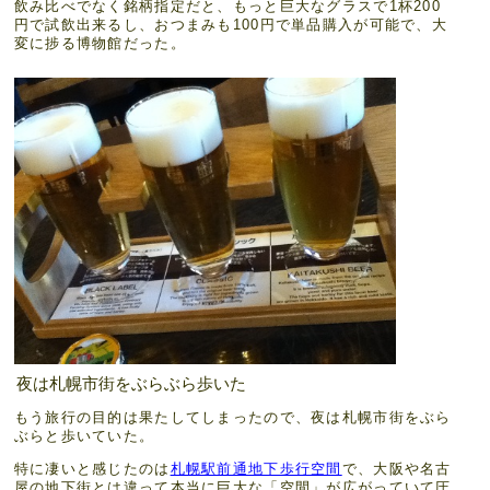
飲み比べでなく銘柄指定だと、もっと巨大なグラスで1杯200
円で試飲出来るし、おつまみも100円で単品購入が可能で、大
変に捗る博物館だった。
夜は札幌市街をぶらぶら歩いた
もう旅行の目的は果たしてしまったので、夜は札幌市街をぶら
ぶらと歩いていた。
特に凄いと感じたのは
札幌駅前通地下歩行空間
で、大阪や名古
屋の地下街とは違って本当に巨大な「空間」が広がっていて圧