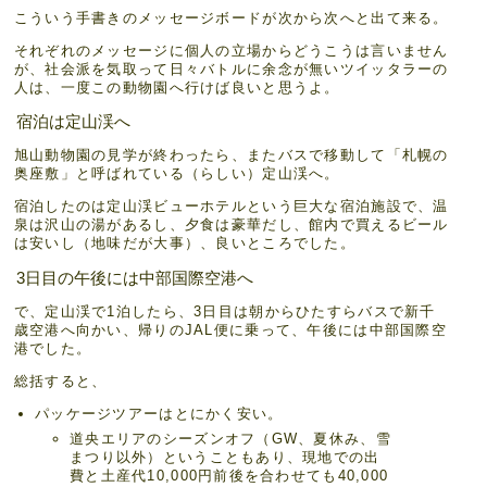
こういう手書きのメッセージボードが次から次へと出て来る。
それぞれのメッセージに個人の立場からどうこうは言いません
が、社会派を気取って日々バトルに余念が無いツイッタラーの
人は、一度この動物園へ行けば良いと思うよ。
宿泊は定山渓へ
旭山動物園の見学が終わったら、またバスで移動して「札幌の
奥座敷」と呼ばれている（らしい）定山渓へ。
宿泊したのは定山渓ビューホテルという巨大な宿泊施設で、温
泉は沢山の湯があるし、夕食は豪華だし、館内で買えるビール
は安いし（地味だが大事）、良いところでした。
3日目の午後には中部国際空港へ
で、定山渓で1泊したら、3日目は朝からひたすらバスで新千
歳空港へ向かい、帰りのJAL便に乗って、午後には中部国際空
港でした。
総括すると、
パッケージツアーはとにかく安い。
道央エリアのシーズンオフ（GW、夏休み、雪
まつり以外）ということもあり、現地での出
費と土産代10,000円前後を合わせても40,000