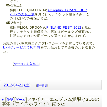
けど。
05-19(土)
梅田CLUB QUATTROの
Amorphis JAPAN TOUR
2012の大阪公演
を見に行く。チケット確保済み。こ
の日だけ宿の確保がまだ。
05-26(土)
恵比寿LIQUIDROOMの
FINLAND FEST 2012
を見に
行く。チケット確保済み。宿泊はビールクズ仮面のお
世話になるので今度ビールを送っておかなければ。
意識の高いJR東海エクスプレスカードを所有しているので、
EX-ICサービスでIC早特
をフル活用して年会費の元を取るの
だ。
[
ツッコミを入れる
]
2012-04-21 (土)
[
長年日記
]
[
][
]ファイアーエムブレム覚醒と3DSの
雑記
ゲーム
▼
本体（アイスホワイト）買った