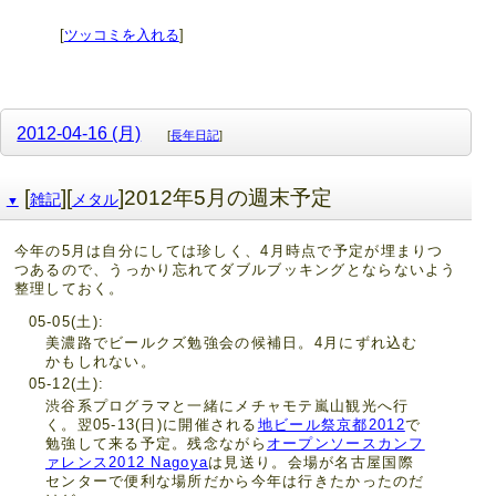
[
ツッコミを入れる
]
2012-04-16 (月)
[
長年日記
]
[
][
]2012年5月の週末予定
雑記
メタル
▼
今年の5月は自分にしては珍しく、4月時点で予定が埋まりつ
つあるので、うっかり忘れてダブルブッキングとならないよう
整理しておく。
05-05(土)
美濃路でビールクズ勉強会の候補日。4月にずれ込む
かもしれない。
05-12(土)
渋谷系プログラマと一緒にメチャモテ嵐山観光へ行
く。翌05-13(日)に開催される
地ビール祭京都2012
で
勉強して来る予定。残念ながら
オープンソースカンフ
ァレンス2012 Nagoya
は見送り。会場が名古屋国際
センターで便利な場所だから今年は行きたかったのだ