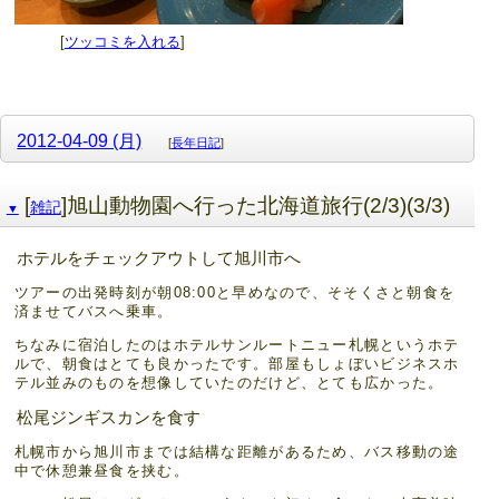
[
ツッコミを入れる
]
2012-04-09 (月)
[
長年日記
]
[
]旭山動物園へ行った北海道旅行(2/3)(3/3)
雑記
▼
ホテルをチェックアウトして旭川市へ
ツアーの出発時刻が朝08:00と早めなので、そそくさと朝食を
済ませてバスへ乗車。
ちなみに宿泊したのはホテルサンルートニュー札幌というホテ
ルで、朝食はとても良かったです。部屋もしょぼいビジネスホ
テル並みのものを想像していたのだけど、とても広かった。
松尾ジンギスカンを食す
札幌市から旭川市までは結構な距離があるため、バス移動の途
中で休憩兼昼食を挟む。