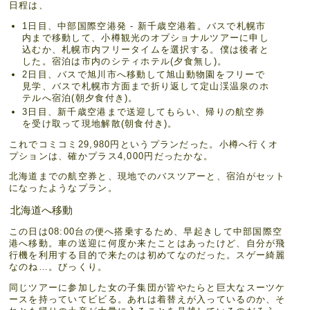
日程は、
1日目、中部国際空港発 - 新千歳空港着。バスで札幌市
内まで移動して、小樽観光のオプショナルツアーに申し
込むか、札幌市内フリータイムを選択する。僕は後者と
した。宿泊は市内のシティホテル(夕食無し)。
2日目、バスで旭川市へ移動して旭山動物園をフリーで
見学、バスで札幌市方面まで折り返して定山渓温泉のホ
テルへ宿泊(朝夕食付き)。
3日目、新千歳空港まで送迎してもらい、帰りの航空券
を受け取って現地解散(朝食付き)。
これでコミコミ29,980円というプランだった。小樽へ行くオ
プションは、確かプラス4,000円だったかな。
北海道までの航空券と、現地でのバスツアーと、宿泊がセット
になったようなプラン。
北海道へ移動
この日は08:00台の便へ搭乗するため、早起きして中部国際空
港へ移動。車の送迎に何度か来たことはあったけど、自分が飛
行機を利用する目的で来たのは初めてなのだった。スゲー綺麗
なのね…。びっくり。
同じツアーに参加した女の子集団が皆やたらと巨大なスーツケ
ースを持っていてビビる。あれは着替えが入っているのか、そ