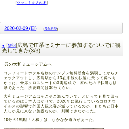
[
ツッコミを入れる
]
2020-02-09 (日)
[
長年日記
]
[
]広島でIT系セミナーに参加するついでに観
雑記
▼
光してきた(3/3)
呉の大和ミュージアムへ
コンフォートホテル名物のテンプレ無料朝食を満喫してからチ
ェックアウトし、広島駅からJR在来線の快速に乗って呉へ向
かった。全席クロスシートの3両編成で、座れたので快適な移
動であった。所要時間は30分くらい。
大和ミュージアムはそこそこ混んでいて、といっても見て回っ
ているのは日本人ばかりで、2020年に流行しているコロナウ
イルスの影響で外国人観光客が減っているのか、もともと日本
人しか見に来ない施設なのか、判断できなかった。
10分の1戦艦「大和」は、なかなか迫力があった。