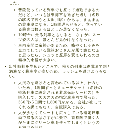
した。
普段使っている列車でも座って通勤できるの
だけど、いつもは東海市を過ぎた辺り（名鉄
の駅名で言うと太田川駅）からは、まぁまぁ
の乗車率になる。1時間遅らせると、立ってい
る乗客は数えるほどしか居なくなった。
10時台に走る列車ともなると、さすがにスー
ツ姿の人は、ほとんど見かけなくなった。
車両空間に余裕があるため、咳やくしゃみを
全力でしている飛沫おじさんが居て嫌だなぁ
と思ったら、シュッと座席を変えられるのは
精神的余裕が大きい。
出社時刻を早めたところで、帰りの列車は終電まで割と
満遍なく乗車率が高いため、ラッシュを避けようもな
い。
人混みを避けろと言われている以上、仕方な
いため、1週間ずっとミューチケット（名鉄の
特急列車に設定される着席保証サービス）を
購入して、スカスカの指定席車両で帰った。
360円x5日間で1,800円かかる。会社が出して
くれる訳でもなく、自腹購入である。
人が少なくてシートも広々している指定席車
両で帰るのはさすがに楽で、首都圏で働く人
がたまにグリーン車を使ってしまうというの
も頷ける話だ。