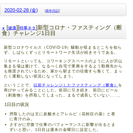
2020-02-28 (金)
[
長年日記
]
[
][
]新型コロナ・ファスティング（断
健康
時事ネタ
▼
食）チャレンジ1日目
新型コロナウイルス（COVID-19）騒動が収まるところを知ら
ず、しばらくずっとリモートワーク生活が続きそうである。
リモートといっても、コワーキングスペースのように人が沢山
集まる場は避けて、なるべく自宅で業務をするよう勤務先から
も推奨されているため、家から駅までの往復すら無くて、まっ
たく運動しない状況になってしまう。
ということで、
以前チャレンジしたファスティング（断食）
を
再びやってみることにした。前回に引き続き、前日にビール
（刺激物）を摂取してしまった。まるで成長していない……。
1日目の状況
摂取したのは主に炭酸水とアレルビ（花粉症の薬）と夜
に青汁のみ。
さすがに空腹で仕事のパフォーマンスに影響が出るとま
ずいと思い、1日目は週末の金曜日に設定した。