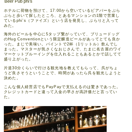
Beer Pub phi’s
ホテルに荷物を預けて、17:00から空いているビアバーをぶら
ぶらと歩いて探したところ、とあるマンションの1階で営業し
ているphi’s（ファイズ）という店を発見し、ぶらりと入って
みた。
海外のビールを中心に5タップ繋がっていて、ブリュードッグ
のHug Conventionという限定醸造ビールがあってとても良か
った。まじで美味い。パイントで2杯（1リットル）飲んでし
まった。マスターが気さくなおじさんで、たまに名古屋のワイ
マーケットブルーイングを仕入れることもあるとかで話してて
盛り上がった。
片道30分くらいで行ける観光地を教えてもらって、呉がちょ
うど良さそうということで、時間があったら呉を観光しようと
決めた。
こんな個人経営店でもPayPayで支払えるのは驚きであった。
クレジットカードと違って入金の早さが高評価だと言ってい
た。