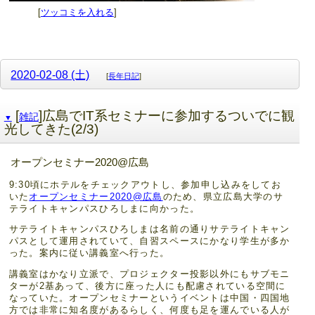
[
ツッコミを入れる
]
2020-02-08 (土)
[
長年日記
]
[
]広島でIT系セミナーに参加するついでに観
雑記
▼
光してきた(2/3)
オープンセミナー2020@広島
9:30頃にホテルをチェックアウトし、参加申し込みをしてお
いた
オープンセミナー2020@広島
のため、県立広島大学のサ
テライトキャンパスひろしまに向かった。
サテライトキャンパスひろしまは名前の通りサテライトキャン
パスとして運用されていて、自習スペースにかなり学生が多か
った。案内に従い講義室へ行った。
講義室はかなり立派で、プロジェクター投影以外にもサブモニ
ターが2基あって、後方に座った人にも配慮されている空間に
なっていた。オープンセミナーというイベントは中国・四国地
方では非常に知名度があるらしく、何度も足を運んでいる人が