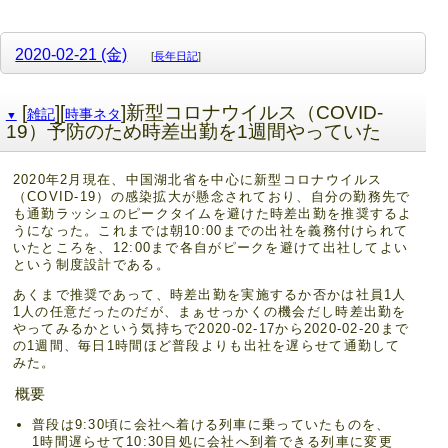
2020-02-21 (金)
[
長年日記
]
[
][
]新型コロナウイルス（COVID-
雑記
時事ネタ
▼
19）予防のため時差出勤を1週間やっていた
2020年2月現在、中国湖北省を中心に新型コロナウイルス
（COVID-19）の感染拡大が懸念されており、自分の勤務先で
も通勤ラッシュのピークタイムを避けた時差出勤を推奨するよ
うになった。これまでは朝10:00までの出社を義務付けられて
いたところを、12:00まで各自がピークを避けて出社してよい
という制度設計である。
あくまで推奨であって、時差出勤を実施するか否かは社員1人
1人の任意だったのだが、まぁせっかくの機会だし時差出勤を
やってみるかという気持ちで2020-02-17から2020-02-20まで
の1週間、毎日1時間ほど普段よりも出社を遅らせて通勤して
みた。
概要
普段は9:30頃に会社へ着ける列車に乗っていたものを、
1時間遅らせて10:30目処に会社へ到着できる列車に変更