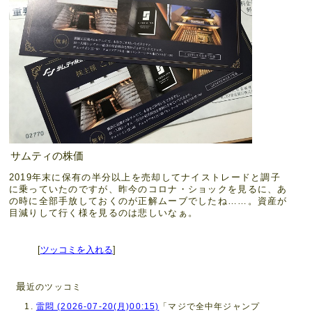
サムティの株価
2019年末に保有の半分以上を売却してナイストレードと調子
に乗っていたのですが、昨今のコロナ・ショックを見るに、あ
の時に全部手放しておくのが正解ムーブでしたね……。資産が
目減りして行く様を見るのは悲しいなぁ。
[
ツッコミを入れる
]
最
近のツッコミ
雷悶 (2026-07-20(月)00:15)
「マジで全中年ジャンプ