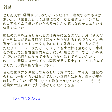
雑感
とりあえず1週間やってみたというだけで、継続するつもりは
無いが、IT業界だとよく話題になる、ゆる過ぎるドワンゴ社
のコアタイムで働いていたら多分こんな感じなのかなぁという
体験であった。
出社の列車を遅らせられるのは確かに楽なのだが、おじさんだ
から朝に目が覚める時間は普段とそう変わるものでもなく、来
週からはリモートワークを中心にして勤務して行こうと思う。
ただリモートワークだと、どうしても生産性は落ちるし、車社
会の地元では名古屋市内みたいにいい感じのバーでビールを飲
んでいい気持ちになって帰るような生活もできないんだよ
ね……。新型コロナウイルス問題が早く収束することを祈るば
かりだ（投資家的な意味でも）。
色んな働き方を体験してみるという意味では、マイカー通勤の
会社にも一度くらいは勤めてみたい気持ちはある。自分の場合
は1ヶ月くらいで面倒になって飽きそうなんだけど、こういう
感染症の流行期には安心感があるだろうなぁ。
[
ツッコミを入れる
]