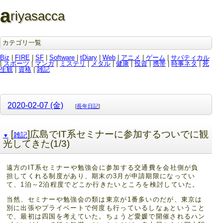
a
riyasacca
カテゴリ一覧
Biz
|
FIRE
|
SF
|
Software
|
tDiary
|
Web
|
アニメ
|
ゲーム
|
サバティカル
|
スポーツ
|
マンガ
|
ミステリ
|
メタル
|
健康
|
投資
|
携帯
|
時事ネタ
|
死
生観
|
資格
|
雑記
2020-02-07 (金)
[
長年日記
]
[
]広島でIT系セミナーに参加するついでに観
雑記
▼
光してきた(1/3)
遠方のIT系セミナーや勉強会に参加する交通費を会社側が負
担してくれる制度があり、期末の3月が申請期限になってい
て、1泊～2泊程度でどこか行きたいところを検討していた。
当然、セミナーや勉強会の類は東京が1番多いのだが、東京は
別に出張やプライベートで何度も行っているしなぁということ
で、最初は四国を考えていた。ちょうど愛媛で開催されるハン