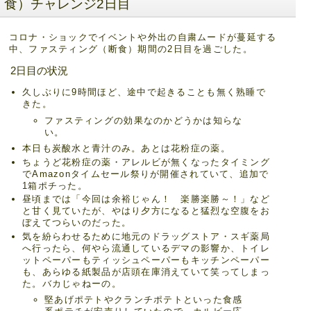
食）チャレンジ2日目
コロナ・ショックでイベントや外出の自粛ムードが蔓延する
中、ファスティング（断食）期間の2日目を過ごした。
2日目の状況
久しぶりに9時間ほど、途中で起きることも無く熟睡で
きた。
ファスティングの効果なのかどうかは知らな
い。
本日も炭酸水と青汁のみ。あとは花粉症の薬。
ちょうど花粉症の薬・アレルビが無くなったタイミング
でAmazonタイムセール祭りが開催されていて、追加で
1箱ポチった。
昼頃までは「今回は余裕じゃん！ 楽勝楽勝～！」など
と甘く見ていたが、やはり夕方になると猛烈な空腹をお
ぼえてつらいのだった。
気を紛らわせるために地元のドラッグストア・スギ薬局
へ行ったら、何やら流通しているデマの影響か、トイレ
ットペーパーもティッシュペーパーもキッチンペーパー
も、あらゆる紙製品が店頭在庫消えていて笑ってしまっ
た。バカじゃねーの。
堅あげポテトやクランチポテトといった食感