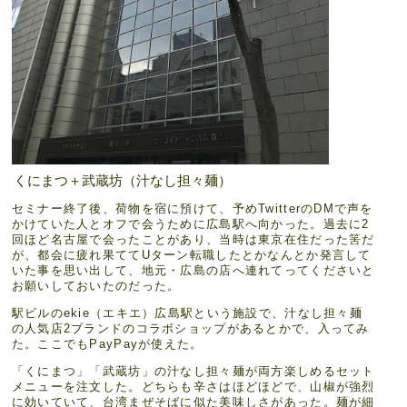
くにまつ＋武蔵坊（汁なし担々麺）
セミナー終了後、荷物を宿に預けて、予めTwitterのDMで声を
かけていた人とオフで会うために広島駅へ向かった。過去に2
回ほど名古屋で会ったことがあり、当時は東京在住だった筈だ
が、都会に疲れ果ててUターン転職したとかなんとか発言して
いた事を思い出して、地元・広島の店へ連れてってくださいと
お願いしておいたのだった。
駅ビルのekie（エキエ）広島駅という施設で、汁なし担々麺
の人気店2ブランドのコラボショップがあるとかで、入ってみ
た。ここでもPayPayが使えた。
「くにまつ」「武蔵坊」の汁なし担々麺が両方楽しめるセット
メニューを注文した。どちらも辛さはほどほどで、山椒が強烈
に効いていて、台湾まぜそばに似た美味しさがあった。麺が細