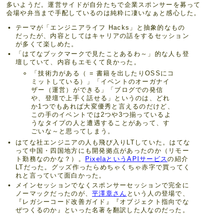
多いようだ。運営サイドが自分たちで企業スポンサーを募って
会場や弁当まで手配しているのは純粋に凄いなぁと感心した。
テーマが「エンジニアライフ Hacks」と抽象的なもの
だったが、内容としてはキャリアの話をするセッション
が多くて楽しめた。
「はてなブックマークで見たことあるわ～」的な人も登
壇していて、内容もエモくて良かった。
「技術力がある（ = 書籍を出したりOSSにコ
ミットしている）」「イベントのオーガナイ
ザー（運営）ができる」「ブログでの発信
や、登壇で上手く話せる」というのは、どれ
か1つでもあれば大変優秀と言えるのだけど、
この手のイベントでは2つや3つ揃っているよ
うなタイプの人と遭遇することがあって、す
ごいな～と思ってしまう。
はてな社エンジニアの人も飛び入りLTしていた。はてな
って中国・四国地方にも開発拠点があったのか（リモー
ト勤務なのかな？）。
PixelaというAPIサービス
の紹介
LTだった。グッズ作ったらめちゃくちゃ赤字で買ってく
れと言っていて面白かった。
メインセッションでなくスポンサーセッションで完全に
ノーマックだったのが、
平澤章さん
という人の登場で、
『レガシーコード改善ガイド』『オブジェクト指向でな
ぜつくるのか』といった名著を翻訳した人なのだった。