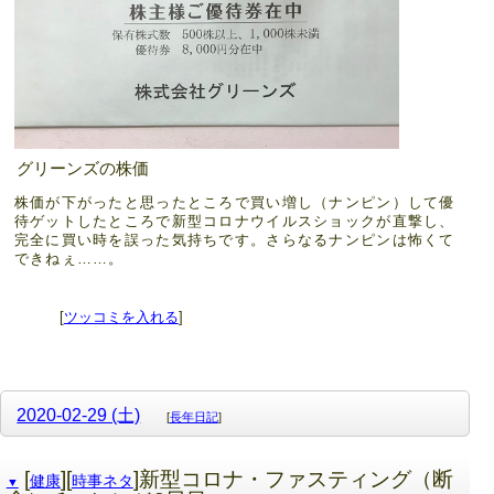
グリーンズの株価
株価が下がったと思ったところで買い増し（ナンピン）して優
待ゲットしたところで新型コロナウイルスショックが直撃し、
完全に買い時を誤った気持ちです。さらなるナンピンは怖くて
できねぇ……。
[
ツッコミを入れる
]
2020-02-29 (土)
[
長年日記
]
[
][
]新型コロナ・ファスティング（断
健康
時事ネタ
▼