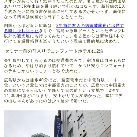
ズオンがあって行く気満々だったのだが、名古屋からは岡山駅
あたりでJR在来線を乗り継いで行かねばならず、新幹線のEX
予約みたいに領収書が簡単に発行できるのか分からず、面倒に
なって四国は候補から外すこととなった。
四国からほど近い広島は、
2年前に友人の結婚披露宴に出席す
る時に少し回った
きりで、宮島や原爆ドームといったテンプレ
以外の観光地にも行ってみたいし、名古屋からは新幹線1本で
行けて交通費精算も楽そうだという理由で目的地に決めた。
セミナー前の前入りでコンフォートホテルに2泊
会社負担してもらえるのは交通費のみで、宿泊費は自分もちに
なるため、やはり泊まり慣れていて、かつ格安なコンフォート
ホテルしかないっしょ～と秒で決めた。
広島駅からは徒歩40分ほど、路面電車だと中電前駅（「中
電」というと愛知では中部電力のことだが、広島では中国電力
の意味になるっぽい）で降りて目の前という立地で、2泊で
14,000円ほどに収まり、安上がりで大変助かった。隣に世界
の山ちゃんがあったのは少々意外で驚いた。