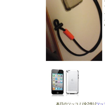
本日のツッコミ(全2件) [
ツッ