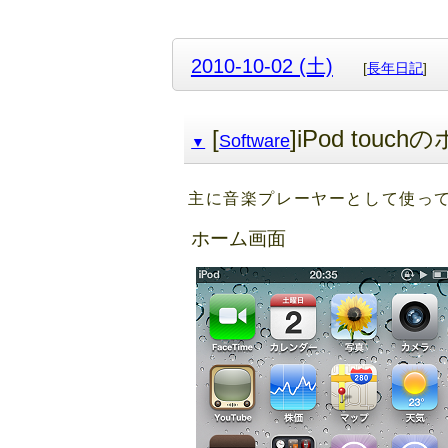
2010-10-02 (土)
[
長年日記
]
[
]iPod to
Software
▼
主に音楽プレーヤーとして使っ
ホーム画面