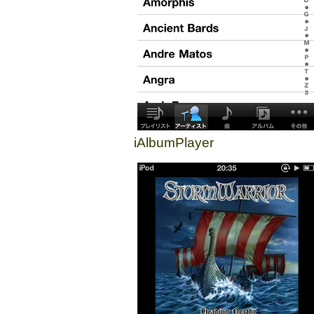
iAlbumPlayer