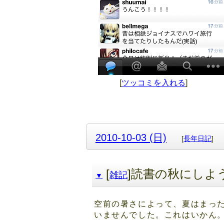
[
ツッコミを入れる
]
2010-10-03 (日)
[
長年日記
]
[
]読書の秋にしよ
雑記
▼
空前の暑さによって、夏はまっ
いませんでした。これはいかん