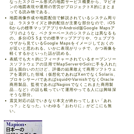
なったスクロール形式の地図サービス概要から、マピオ
ンの地図表現や運用の苦労がプロジェクトX的にまとま
ってる読み物である。
地図画像作成や地図配信で解説されているシステム周り
は、ラスタライズと静的配信が主要な部分なので、iOS
6からの標準マップアプリやAndroid版Google Mapsア
プリのような、ベクターベースのシステムとは異なるも
の。多分iOS 5までの標準マップアプリや、ウェブブラ
ウザから見ているGoogle Mapsをイメージしておくの
が近いと思われる。いかに表現がリッチで、かつ画像を
軽くするかといった話が読める。
表紙でも大々的にフィーチャーされているオープンソー
スソフトウェアの活用でMapServerやSolrに手を入れた
話も面白いのだけど、評価の結果敢えて商用ソフトウェ
アを選択した領域（仮想化であればXenでなくSolaris、
プロキシサーバであればsquidやVarnishでなくOracle
商用製品、監視であればNagiosでなくこれまた商用製
品…など）の話も載っていて運用やってる人には興味深
そうな部分。
震災対応の話でいきなり本文が終わってしまい「あれ
っ？」となった。いわゆる「おわりに」がどこにも無
い。