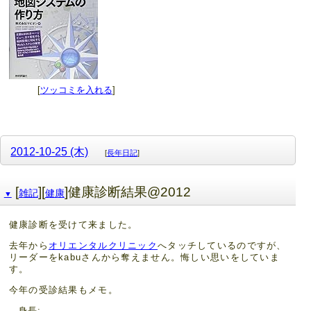
[
ツッコミを入れる
]
2012-10-25 (木)
[
長年日記
]
[
][
]健康診断結果@2012
雑記
健康
▼
健康診断を受けて来ました。
去年から
オリエンタルクリニック
へタッチしているのですが、
リーダーをkabuさんから奪えません。悔しい思いをしていま
す。
今年の受診結果もメモ。
身長