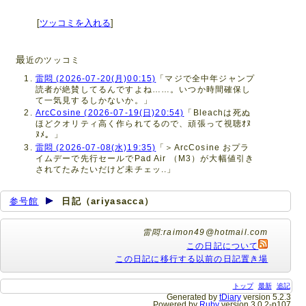
[
ツッコミを入れる
]
最
近のツッコミ
雷悶 (2026-07-20(月)00:15)
「マジで全中年ジャンプ
読者が絶賛してるんですよね……。いつか時間確保し
て一気見するしかないか。」
ArcCosine (2026-07-19(日)20:54)
「Bleachは死ぬ
ほどクオリティ高く作られてるので、頑張って視聴ｵﾇ
ﾇﾒ。」
雷悶 (2026-07-08(水)19:35)
「＞ArcCosine おプラ
イムデーで先行セールでPad Air （M3）が大幅値引き
されてたみたいだけど未チェッ..」
参号館
日記（ariyasacca）
雷悶:raimon49@hotmail.com
この日記について
この日記に移行する以前の日記置き場
トップ
最新
追記
Generated by
tDiary
version 5.2.3
Powered by
Ruby
version 3.0.2-p107