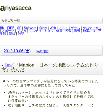
a
riyasacca
カテゴリ一覧
Biz
|
FIRE
|
SF
|
Software
|
tDiary
|
Web
|
アニメ
|
ゲーム
|
サバティカル
|
スポーツ
|
マンガ
|
ミステリ
|
メタル
|
健康
|
投資
|
携帯
|
時事ネタ
|
死
生観
|
資格
|
雑記
2012-10-06 (土)
[
長年日記
]
[
]『Mapion・日本一の地図システムの作り
雑記
▼
方』読んだ
iOS 6の残念マップアプリが話題になっている時期での刊行だ
ったので、連休中の読書にと思って買ってみた。
B5判256ページ、思ったよりも薄くてサクサク読める。
オライリーの技術書のようなものを想像して身構えて読
む必要は無い。
電子地図サービスの歴史に始まり、現在スタンダードに