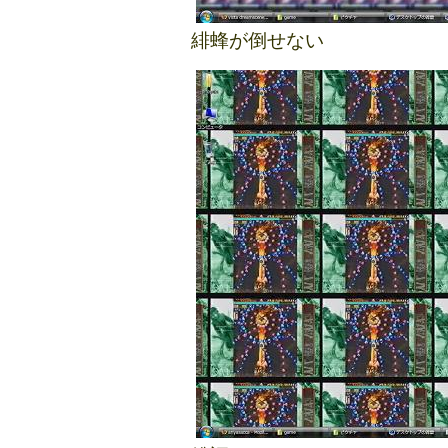
緋蜂が倒せない