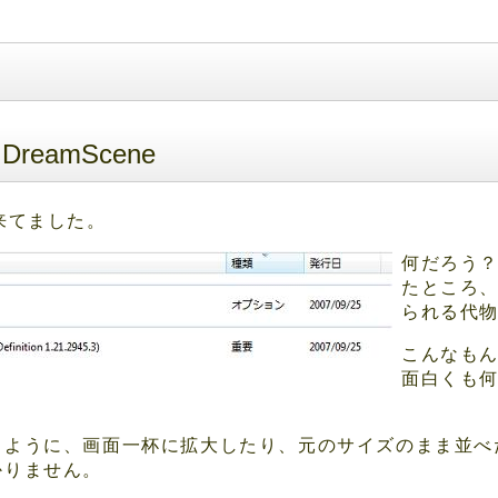
 DreamScene
が来てました。
何だろう
たところ
られる代
こんなも
面白くも
じように、画面一杯に拡大したり、元のサイズのまま並べ
かりません。