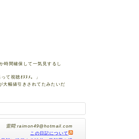
か時間確保して一気見するし
って視聴ｵﾇﾇﾒ。」
M3）が大幅値引きされてたみたいだ
雷悶:raimon49@hotmail.com
この日記について