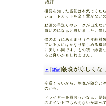
総評
概要を知った当初は本気でくだ
ショートカットを全く置かない
動画の早送りやシークが出来な
白いのになぁと思いました。惜
僕のようにあんまり（全年齢対
ている人にはかなり楽しめる機
に美しい国です。もの凄い緻密
ると良いかもしれません。
[
]朝晩が涼しくな
雑記
▼
今週くらいから、朝晩が随分と
のかも。
ドライヤーを買おうかなぁ。髪
のポイントでもらえないか調べ