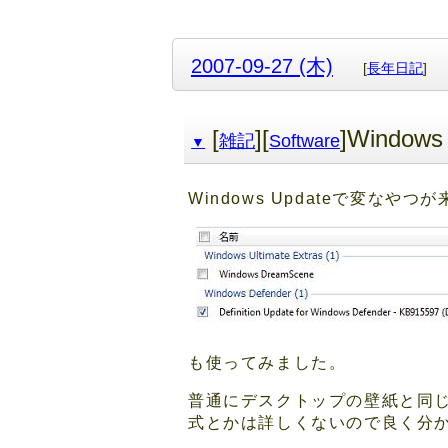
2007-09-27 (木)
[
長年日記
]
[
][
]Windows
雑記
Software
▼
Windows Updateで変なやつ
も使ってみました。
普通にデスクトップの壁紙と同
式とかは詳しくないので良く分