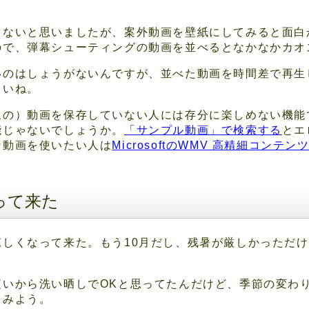
らないと思いましたが、案外動画を壁紙にしてみると面白
ので、弾幕シューティングの動画を並べるとなかなかカオ
いのはしょうがないんですが、並べた動画を時間差で再生
しいね。
象の）動画を保存していない人には存分に楽しめない機能
能じゃないでしょうか。
「サンプル動画」で検索する
とエ
な動画を使いたい人は
MicrosoftのWMV 高精細コンテ
って来た
涼しくなって来た。もう10月だし、残暑が厳しかっただ
短いから洗い晒しでOKと思ってたんだけど、季節の変わ
てみよう。