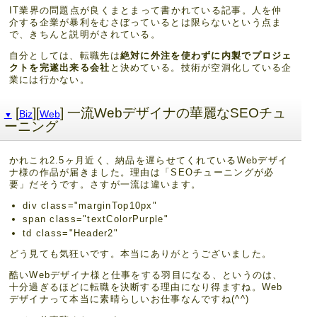
IT業界の問題点が良くまとまって書かれている記事。人を仲
介する企業が暴利をむさぼっているとは限らないという点ま
で、きちんと説明がされている。
自分としては、転職先は
絶対に外注を使わずに内製でプロジェ
クトを完遂出来る会社
と決めている。技術が空洞化している企
業には行かない。
[
][
] 一流Webデザイナの華麗なSEOチュ
Biz
Web
▼
ーニング
かれこれ2.5ヶ月近く、納品を遅らせてくれているWebデザイ
ナ様の作品が届きました。理由は「SEOチューニングが必
要」だそうです。さすが一流は違います。
div class="marginTop10px"
span class="textColorPurple"
td class="Header2"
どう見ても気狂いです。本当にありがとうございました。
酷いWebデザイナ様と仕事をする羽目になる、というのは、
十分過ぎるほどに転職を決断する理由になり得ますね。Web
デザイナって本当に素晴らしいお仕事なんですね(^^)