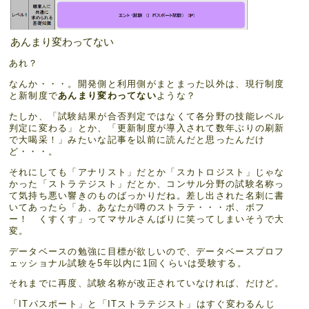
あんまり変わってない
あれ？
なんか・・・。開発側と利用側がまとまった以外は、現行制度
と新制度で
あんまり変わってない
ような？
たしか、「試験結果が合否判定ではなくて各分野の技能レベル
判定に変わる」とか、「更新制度が導入されて数年ぶりの刷新
で大喝采！」みたいな記事を以前に読んだと思ったんだけ
ど・・・。
それにしても「アナリスト」だとか「スカトロジスト」じゃな
かった「ストラテジスト」だとか、コンサル分野の試験名称っ
て気持ち悪い響きのものばっかりだね。差し出された名刺に書
いてあったら「あ、あなたが噂のストラテ・・・ボ、ボフ
ー！ くすくす」ってマサルさんばりに笑ってしまいそうで大
変。
データベースの勉強に目標が欲しいので、データベースプロフ
ェッショナル試験を5年以内に1回くらいは受験する。
それまでに再度、試験名称が改正されていなければ、だけど。
「ITパスポート」と「ITストラテジスト」はすぐ変わるんじ