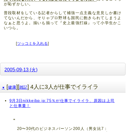
が恥ずかしい。
普段取材をしている記者からして補強一点主義な意見しか書け
てないんだから、そりゃプロ野球も国民に飽きられてしまうよ
なぁと思うよ。揃いも揃って『史上最強打線』って小学生かこ
いつら。
[
ツッコミを入れる
]
2005-09-13 (火)
[
][
] 4人に3人が仕事でイライラ
健康
雑記
▼
9月3日nikkeibp.jp:75％が仕事でイライラ、原因は上司
と仕事量！
20〜30代のビジネスパーソン200人（男女比7：