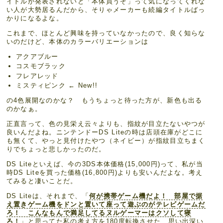
イトルが発表されないと「本体買うぞ」って気になってくれな
い人が大勢居るんだから、そりゃメーカーも続編タイトルばっ
かりになるよな。
これまで、ほとんど興味を持っていなかったので、良く知らな
いのだけど、本体のカラーバリエーションは
アクアブルー
コスモブラック
フレアレッド
ミスティピンク ← New!!
の4色展開なのかな？ もうちょっと待った方が、新色も出る
のかなぁ。
正直言って、色の見栄え云々よりも、指紋が目立たないやつが
良いんだよね。ニンテンドーDS Liteの時は店頭在庫がどこに
も無くて、やっと見付けたやつ（ネイビー）が指紋目立ちまく
りでちょっと悲しかったのだ。
DS Liteといえば、今の3DS本体価格(15,000円)って、私が当
時DS Liteを買った価格(16,800円)よりも安いんだよな。考え
てみると凄いことだ。
DS Liteは、それまで、「
何が携帯ゲーム機だよ！ 部屋で据
え置きゲーム機をドンと置いて座って遊ぶのがテレビゲームだ
ろ！ こんなもんで満足してるヌルゲーマーはクソして寝
ろ！
」と思ってた私の考え方を180度転換させた、思い出深い