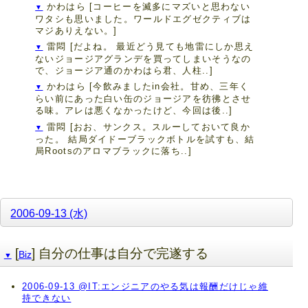
かわはら
[コーヒーを滅多にマズいと思わない
▼
ワタシも思いました。ワールドエグゼクティブは
マジありえない。]
雷悶
[だよね。 最近どう見ても地雷にしか思え
▼
ないジョージアグランデを買ってしまいそうなの
で、ジョージア通のかわはら君、人柱..]
かわはら
[今飲みましたin会社。甘め、三年く
▼
らい前にあった白い缶のジョージアを彷彿とさせ
る味。アレは悪くなかったけど、今回は後..]
雷悶
[おお、サンクス。スルーしておいて良か
▼
った。 結局ダイドーブラックボトルを試すも、結
局Rootsのアロマブラックに落ち..]
2006-09-13 (水)
[
] 自分の仕事は自分で完遂する
Biz
▼
2006-09-13 @IT:エンジニアのやる気は報酬だけじゃ維
持できない