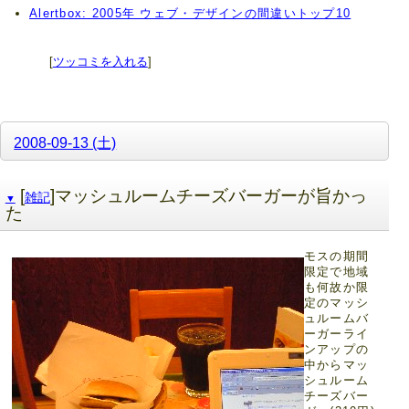
Alertbox: 2005年 ウェブ・デザインの間違いトップ10
[
ツッコミを入れる
]
2008-09-13 (土)
[
]マッシュルームチーズバーガーが旨かっ
雑記
▼
た
モスの期間
限定で地域
も何故か限
定のマッシ
ュルームバ
ーガーライ
ンアップの
中からマッ
シュルーム
チーズバー