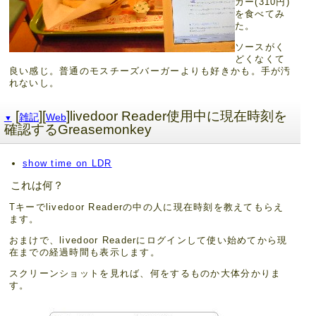
ガー(310円)
を食べてみ
た。
ソースがく
どくなくて
良い感じ。普通のモスチーズバーガーよりも好きかも。手が汚
れないし。
[
][
]livedoor Reader使用中に現在時刻を
雑記
Web
▼
確認するGreasemonkey
show time on LDR
これは何？
Tキーでlivedoor Readerの中の人に現在時刻を教えてもらえ
ます。
おまけで、livedoor Readerにログインして使い始めてから現
在までの経過時間も表示します。
スクリーンショットを見れば、何をするものか大体分かりま
す。