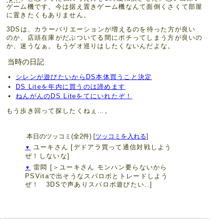
ゲーム機です。今は据え置きゲーム機なんて面倒くさくて部屋
に置きたくもありません。
3DSは、カラーバリエーションが増えるのを待った方が良い
のか、店頭在庫がだぶついてる間にポチってしまう方が良いの
か、迷うなぁ。もうゲオ巡りはしたくないんだよな。
当時の日記
シレンが遊びたいからDS本体買うこと決定
DS Liteを年内に買うのは諦めます
ねんがんのDS Liteをてにいれたぞ！
もう歩き回って探したくねぇ…。
本日のツッコミ(全2件) [
ツッコミを入れる
]
ユーキさん
[デドアラ買って通信対戦しよう
▼
ぜ！しないな]
雷悶
[＞ユーキさん モンハン要らないから
▼
PSVitaで出そうなスパロボとトレードしよう
ぜ！ 3DSで声ありスパロボ遊びたい..]