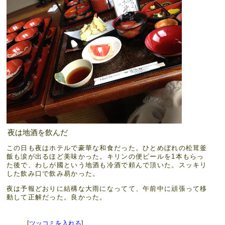
夜は地酒を飲んだ
この日も夜はホテルで豪華な和食だった。ひとめぼれの松茸釜
飯も涙が出るほど美味かった。キリンの便ビールを1本もらっ
た後で、わしが國という地酒も冷酒で頼んで頂いた。スッキリ
した飲み口で飲み易かった。
夜は予報どおりに結構な大雨になってて、午前中に頑張って移
動して正解だった。良かった。
[
ツッコミを入れる
]