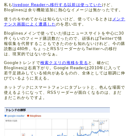
私も
livedoor Readerへ移行する以前は使っていた
けど、
Bloglinesは余り機能追加に熱心なイメージは無かったです。
使うのをやめてからは知らないけど、使っているときは
メンテ
ナンス画面によく遭遇した
のを思い出す。
Bloglinesメインで使っていた頃はニュースサイトを中心に30
件くらいのフィード購読数だったので、頑張ればTwitterで情
報収集を代替することもできたのかも知れないけれど、今の購
読数は480件。ちょっとRSSリーダーからTwitterへの移行
は、現実的ではないかなぁ。
Googleトレンドで
検索クエリの推移を見る
と、確かに
Bloglinesは右肩下がり。Google Readerは2010年に入って
若干足踏みしている傾向があるものの、全体としては順調に伸
びているように見える。
ネットブックにスマートフォンにタブレットと、色んな場面で
使えるようになって、RSSリーダーが面白くなるのは、まだ
まだこれからですよ。