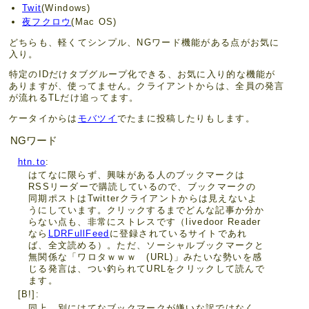
Twit
(Windows)
夜フクロウ
(Mac OS)
どちらも、軽くてシンプル、NGワード機能がある点がお気に
入り。
特定のIDだけタブグループ化できる、お気に入り的な機能が
ありますが、使ってません。クライアントからは、全員の発言
が流れるTLだけ追ってます。
ケータイからは
モバツイ
でたまに投稿したりもします。
NGワード
htn.to
はてなに限らず、興味がある人のブックマークは
RSSリーダーで購読しているので、ブックマークの
同期ポストはTwitterクライアントからは見えないよ
うにしています。クリックするまでどんな記事か分か
らない点も、非常にストレスです（livedoor Reader
なら
LDRFullFeed
に登録されているサイトであれ
ば、全文読める）。ただ、ソーシャルブックマークと
無関係な「ワロタｗｗｗ (URL)」みたいな勢いを感
じる発言は、つい釣られてURLをクリックして読んで
ます。
[B!]
同上。別にはてなブックマークが嫌いな訳ではなく