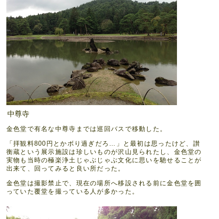
中尊寺
金色堂で有名な中尊寺までは巡回バスで移動した。
「拝観料800円とかボり過ぎだろ…」と最初は思ったけど、讃
衡蔵という展示施設は珍しいものが沢山見られたし、金色堂の
実物も当時の極楽浄土じゃぶじゃぶ文化に思いを馳せることが
出来て、回ってみると良い所だった。
金色堂は撮影禁止で、現在の場所へ移設される前に金色堂を囲
っていた覆堂を撮っている人が多かった。