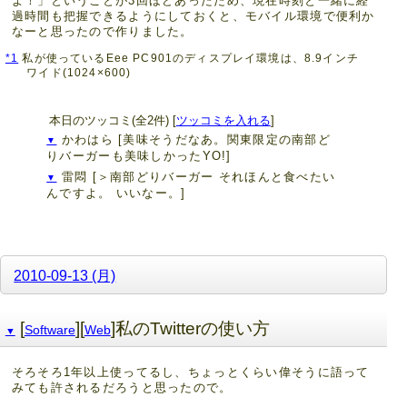
よ！」ということが3回ほどあったため、現在時刻と一緒に経
過時間も把握できるようにしておくと、モバイル環境で便利か
なーと思ったので作りました。
*1
私が使っているEee PC901のディスプレイ環境は、8.9インチ
ワイド(1024×600)
本日のツッコミ(全2件) [
ツッコミを入れる
]
かわはら
[美味そうだなあ。関東限定の南部ど
▼
りバーガーも美味しかったYO!]
雷悶
[＞南部どりバーガー それほんと食べたい
▼
んですよ。 いいなー。]
2010-09-13 (月)
[
][
]私のTwitterの使い方
Software
Web
▼
そろそろ1年以上使ってるし、ちょっとくらい偉そうに語って
みても許されるだろうと思ったので。