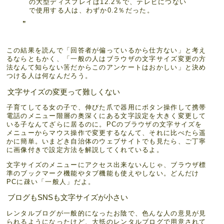
の大型ディスプレイは12.2％で、テレビにつない
で使用する人は、わずか0.2％だった。
この結果を読んで「回答者が偏っているから仕方ない」と考え
るならともかく、「一般の人はブラウザの文字サイズ変更の方
法なんて知らない筈だからこのアンケートはおかしい」と決め
つける人は何なんだろう。
文字サイズの変更って難しくない
子育てしてる女の子で、伸びた爪で器用にボタン操作して携帯
電話のメニュー階層の奥深くにある文字設定を大きく変更して
いる子なんてざらに居るのに。PCのブラウザの文字サイズを
メニューからマウス操作で変更するなんて、それに比べたら遥
かに簡単。いまどき自治体のウェブサイトでも見たら、ご丁寧
に画像付きで設定方法を解説してくれているよ。
文字サイズのメニューにアクセス出来ないんじゃ、ブラウザ標
準のブックマーク機能やタブ機能も使えやしない。どんだけ
PCに疎い「一般人」だよ。
ブログもSNSも文字サイズが小さい
レンタルブログが一般的になったお陰で、色んな人の意見が見
られるようになったけど、大抵のレンタルブログで用意されて