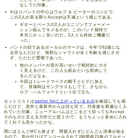
なしてた印象。
やはりバンドの中心はウルフ & ピーターのコンビで、
この2人が居る限りAcceptは不滅という感じである。
ギターとベースの2人がユニゾンでフォーメー
ション組んでキメるのが、このバンド独特で
本当にかっこ良いのだ。2人とも終始ご機嫌だ
った。
バンドの顔であるボーカルのマークは、今年で62歳にな
る筈なんだけど、強靭なシャウトが全く年齢を感じさせ
ず、ただただ驚嘆であった。
他のメンバーが背が高いせいで相対的に小さ
く見えるけど、この人も鎧みたいな筋肉して
るんだよなぁ。
今回はトレードマークの帽子とヒゲに加え
て、登場時はサングラスもしてて、さながら
ロブ・ハルフォードという出で立ち。
セットリストは
setlist.fmに上がっているもの
を確認しても感
じたけど、意外と最新作からは控え目で、代表曲を満遍なく入
れていた印象。ニューアルバムはどこをどう切ってもAccept
そのものと言える力作だと思うので、もうちょっと多めに入れ
てくれても良かったかな。
間にほとんどMCも挟まず、間髪入れずにどんどん演奏が始ま
るので、気が付けばアンコール入れて2時間超21曲のフルセッ