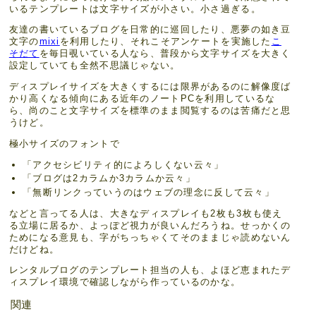
いるテンプレートは文字サイズが小さい。小さ過ぎる。
友達の書いているブログを日常的に巡回したり、悪夢の如き豆
文字の
mixi
を利用したり、それこそアンケートを実施した
こ
そだて
を毎日覗いている人なら、普段から文字サイズを大きく
設定していても全然不思議じゃない。
ディスプレイサイズを大きくするには限界があるのに解像度ば
かり高くなる傾向にある近年のノートPCを利用しているな
ら、尚のこと文字サイズを標準のまま閲覧するのは苦痛だと思
うけど。
極小サイズのフォントで
「アクセシビリティ的によろしくない云々」
「ブログは2カラムか3カラムか云々」
「無断リンクっていうのはウェブの理念に反して云々」
などと言ってる人は、大きなディスプレイも2枚も3枚も使え
る立場に居るか、よっぽど視力が良いんだろうね。せっかくの
ためになる意見も、字がちっちゃくてそのままじゃ読めないん
だけどね。
レンタルブログのテンプレート担当の人も、よほど恵まれたデ
ィスプレイ環境で確認しながら作っているのかな。
関連