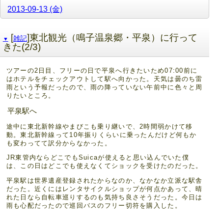
2013-09-13 (金)
[
]東北観光（鳴子温泉郷・平泉）に行って
雑記
▼
きた(2/3)
ツアーの2日目、フリーの日で平泉へ行きたいため07:00前に
はホテルをチェックアウトして駅へ向かった。天気は曇のち雷
雨という予報だったので、雨の降っていない午前中に色々と周
りたいところ。
平泉駅へ
途中に東北新幹線やまびこも乗り継いで、2時間弱かけて移
動。東北新幹線って10年振りくらいに乗ったんだけど何もか
も変わってて訳分からなかった。
JR東管内ならどこでもSuicaが使えると思い込んでいた僕
は、この日はどこでも使えなくてショックを受けたのだった。
平泉駅は世界遺産登録されたからなのか、なかなか立派な駅舎
だった。近くにはレンタサイクルショップが何点かあって、晴
れた日なら自転車巡りするのも気持ち良さそうだった。今日は
雨も心配だったので巡回バスのフリー切符を購入した。