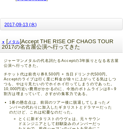
2017-09-13 (水)
[
]Accept THE RISE OF CHAOS TOUR
メタル
▼
2017の名古屋公演へ行ってきた
ジャーマンメタルの代名詞たるAcceptの3年振りとなる名古屋
公演へ行ってきた。
チケット代は前売り券8,500円 + 当日ドリンク代500円。
Acceptのライブは行く度に料金が徐々に上がってる気はしつ
つも、やはり見たいのでホイホイ行ってしまうのであった。
10,000円近い費用がかかるのに、今池のボトムラインは8～9
割方は埋まっていて、さすがの集客力である。
1番の懸念点は、前回のツアー後に脱退してしまったメ
ンバーの代わりに加入したギタリストとドラマーだった
のだけど、これは杞憂なのだった。
とくに新ギタリストのウヴェは、元々サウン
ドエンジニアとして顔馴染みのメンバーだっ
たとかで、前任ハーマンのパートを完全にこ