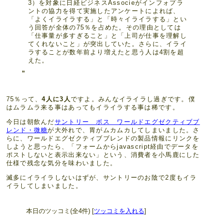
3）を対象に日経ビジネスAssocieがインフォプラ
ントの協力を得て実施したアンケートによれば、
「よくイライラする」と「時々イライラする」とい
う回答が全体の75％を占めた。その理由としては
「仕事量が多すぎること」と「上司が仕事を理解し
てくれないこと」が突出していた。さらに、イライ
ラすることが数年前より増えたと思う人は4割を超
えた。
75％って、
4人に3人
ですよ。みんなイライラし過ぎです。僕
はムラムラ来る事はあってもイライラする事は稀です。
今日は朝飲んだ
サントリー ボス ワールドエグゼクティブブ
レンド・微糖
が大外れで、胃がムカムカしてしまいました。さ
らに、ワールドエグゼクティブブレンドの製品情報にリンクを
しようと思ったら、「フォームからjavascript経由でデータを
ポストしないと表示出来ない」という、消費者を小馬鹿にした
仕様で残念な気分を味わいました。
滅多にイライラしないはずが、サントリーのお陰で2度もイラ
イラしてしまいました。
本日のツッコミ(全4件) [
ツッコミを入れる
]