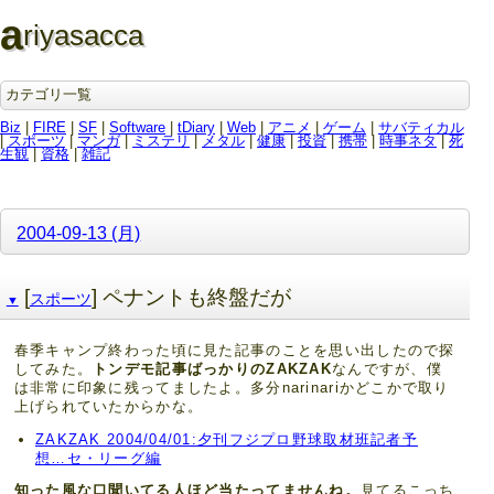
a
riyasacca
カテゴリ一覧
Biz
|
FIRE
|
SF
|
Software
|
tDiary
|
Web
|
アニメ
|
ゲーム
|
サバティカル
|
スポーツ
|
マンガ
|
ミステリ
|
メタル
|
健康
|
投資
|
携帯
|
時事ネタ
|
死
生観
|
資格
|
雑記
2004-09-13 (月)
[
] ペナントも終盤だが
スポーツ
▼
春季キャンプ終わった頃に見た記事のことを思い出したので探
してみた。
トンデモ記事ばっかりのZAKZAK
なんですが、僕
は非常に印象に残ってましたよ。多分narinariかどこかで取り
上げられていたからかな。
ZAKZAK 2004/04/01:夕刊フジプロ野球取材班記者予
想…セ・リーグ編
知った風な口聞いてる人ほど当たってませんね。
見てるこっち