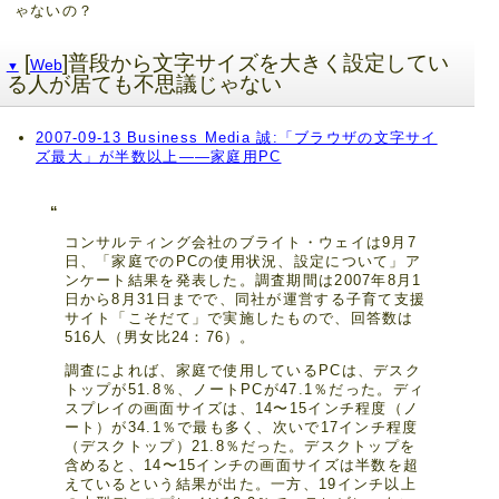
ゃないの？
[
]普段から文字サイズを大きく設定してい
Web
▼
る人が居ても不思議じゃない
2007-09-13 Business Media 誠:「ブラウザの文字サイ
ズ最大」が半数以上――家庭用PC
コンサルティング会社のブライト・ウェイは9月7
日、「家庭でのPCの使用状況、設定について」ア
ンケート結果を発表した。調査期間は2007年8月1
日から8月31日までで、同社が運営する子育て支援
サイト「こそだて」で実施したもので、回答数は
516人（男女比24：76）。
調査によれば、家庭で使用しているPCは、デスク
トップが51.8％、ノートPCが47.1％だった。ディ
スプレイの画面サイズは、14〜15インチ程度（ノ
ート）が34.1％で最も多く、次いで17インチ程度
（デスクトップ）21.8％だった。デスクトップを
含めると、14〜15インチの画面サイズは半数を超
えているという結果が出た。一方、19インチ以上