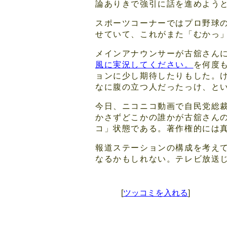
論ありきで強引に話を進めよう
スポーツコーナーではプロ野球
せていて、これがまた「むかっ
メインアナウンサーが古舘さん
風に実況してください。
を何度
ョンに少し期待したりもした。
なに腹の立つ人だったっけ、と
今日、ニコニコ動画で自民党総
かさずどこかの誰かが古舘さん
コ」状態である。著作権的には
報道ステーションの構成を考え
なるかもしれない。テレビ放送
[
ツッコミを入れる
]