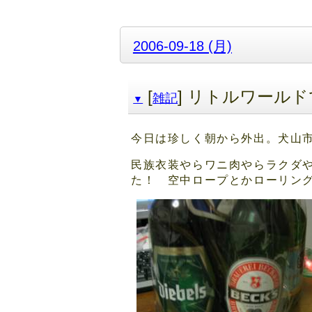
2006-09-18 (月)
[
] リトルワール
雑記
▼
今日は珍しく朝から外出。犬山
民族衣装やらワニ肉やらラクダ
た！ 空中ロープとかローリン