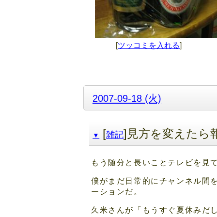
[
ツッコミを入れる
]
2007-09-18 (火)
[
]見方を変えたら
雑記
▼
もう随分と長いことテレビを見
僕がまだ日常的にチャンネル間
ーションだ。
久米さんが「もうすぐ夏休みだ