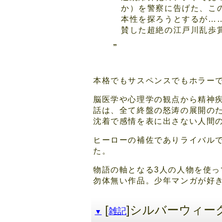
か）を警察に告げた、こ
本性を探ろうとするが…
賛した超絶の江戸川乱歩
本格でもサスペンスでもホラー
脳医学や心理学の観点から精神
話は、全て終盤の怒涛の展開の
沈着で感情を表に出さない人間
ヒーローの補佐でありライバル
た。
物語の軸となる3人の人物を使
勿体無い作品。少年マンガが好
[
]シルバーウィー
雑記
▼