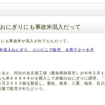
ニおにぎりにも事故米混入だって
りにも事故米が混入されてたんだって。
社:汚染米混入おにぎり、コンビニで販売 ８県で２〜８月
よると、同社の名古屋工場（愛知県弥富市）が今年２月１
もち米６８６４キロを購入して赤飯のおにぎりに調理。「
０万２０５３個を製造し、愛知、岐阜、三重、福井、石川
店舗で販売されたという。