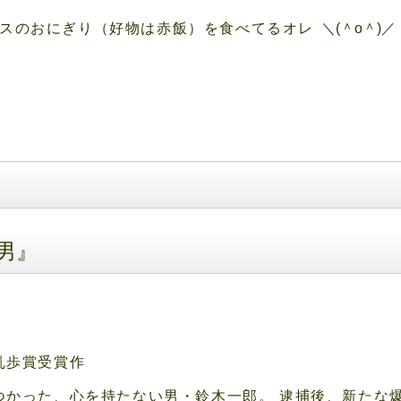
クスのおにぎり（好物は赤飯）を食べてるオレ
＼(＾o＾)／
男』
乱歩賞受賞作
つかった、心を持たない男・鈴木一郎。 逮捕後、新たな