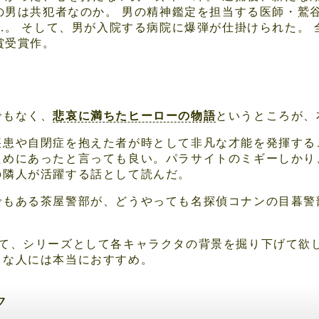
の男は共犯者なのか。 男の精神鑑定を担当する医師・鷲
…。 そして、男が入院する病院に爆弾が仕掛けられた。 
賞受賞作。
でもなく、
悲哀に満ちたヒーローの物語
というところが、
疾患や自閉症を抱えた者が時として非凡な才能を発揮する
ためにあったと言っても良い。パラサイトのミギーしかり
の隣人が活躍する話として読んだ。
でもある茶屋警部が、どうやっても名探偵コナンの目暮警
って、シリーズとして各キャラクタの背景を掘り下げて欲
きな人には本当におすすめ。
ク