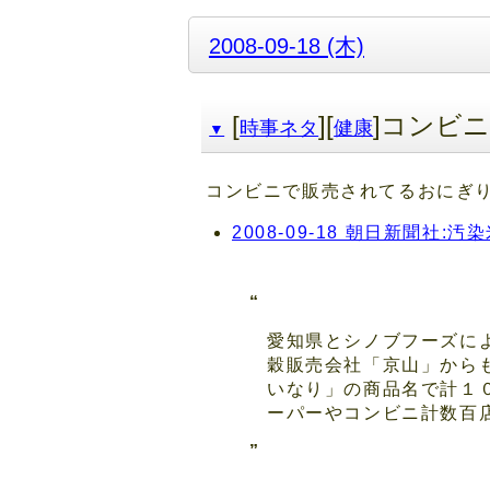
2008-09-18 (木)
[
][
]コンビ
時事ネタ
健康
▼
コンビニで販売されてるおにぎ
2008-09-18 朝日新聞
愛知県とシノブフーズに
穀販売会社「京山」から
いなり」の商品名で計１
ーパーやコンビニ計数百