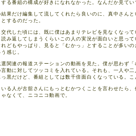
とする番組の構成が好きになれなかった。なんだか見てい
の結果だけ編集して流してくれたら良いのに、真中さんと
」とするのだった。
に交代した頃には、既に僕はあまりテレビを見なくなって
も読み返してしまうくらいこの人の実況が面白いと思って
けれどもやっぱり、見ると「むかっ」とすることが多いの
いう感じ。
裁選関連の報道ステーションの動画を見た。僕が思わず「
の言動に対してツッコミを入れている。それも、一人や二
真っ黒だけど、番組としては数千倍面白くなっている。こ
ている人が古舘さんにもっとむかつくことを言わせたら、
じゃなくて、ニコニコ動画で。