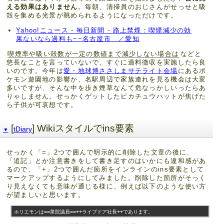
える効果はありません
。毎朝、清掃員のおじさんがせっせと吸
殻を集める光景が眺められるようになっただけです。
Yahoo!ニュース - 毎日新聞 - 路上禁煙：喫煙減少の効
果ないなら過料も−−名古屋市 ／愛知
喫煙率や吸い殻数が一定の数値まで減少しない場合は
などと
悠長なことを言っていないで、すぐに過料徴収を実施したら良
いのです。今年は
愛・地球博ささしまサテライト会場
にあるポ
ケモン遊園地の影響か、名駅周辺で家族連れを見る機会は大変
多いですが、そんな中を歩き煙草なんて危なっかしいったらあ
りゃしません。せっかくゲットしたピカチュウハットが焦げた
ら子供が可哀想です。
[
] Wikiスタイルでins要素
tDiary
▼
せっかく「=」2つで囲んで明示的に削除した文章の後に、
「追記」とか注意書きをして書き足すのはいかにも違和感があ
るので、「+」2つで囲んだ箇所をインラインのins要素として
マークアップするようにしてみました。削除した箇所がそっく
り見えなくても意味が通じる様に、例えば以下のような使い方
が望ましいと思います。
ホリエモンは==衆院議員==++ライブドア社長++であります。