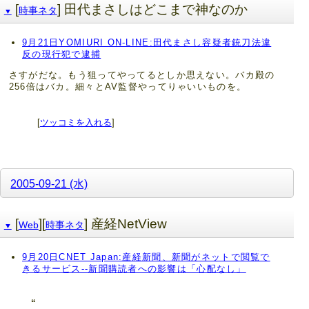
[
] 田代まさしはどこまで神なのか
時事ネタ
▼
9月21日YOMIURI ON-LINE:田代まさし容疑者銃刀法違
反の現行犯で逮捕
さすがだな。もう狙ってやってるとしか思えない。バカ殿の
256倍はバカ。細々とAV監督やってりゃいいものを。
[
ツッコミを入れる
]
2005-09-21 (水)
[
][
] 産経NetView
Web
時事ネタ
▼
9月20日CNET Japan:産経新聞、新聞がネットで閲覧で
きるサービス--新聞購読者への影響は「心配なし」