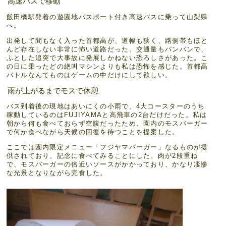
高速バスで移動
飯田橋駅発着の遊園地パスポート付き高速バスに乗って山梨県
へ。
出発して間もなく入った首都高が、道幅も狭く、路側帯もほと
んど存在しない非常に怖い道路だった。交通量もパンパンで、
ふとした追突で大事故に発展しかねない恐ろしさがあった。こ
の日に乗ったどの絶叫マシンよりも私は恐怖を感じた。首都高
バトルなんてものはゲームの中だけにして欲しい。
雨が上がるまでモスで休憩
バス到着後の現地はあいにくの小雨で、4大コースターのうち
稼動しているのはFUJIYAMAと高飛車の2台だけだった。私は
朝から何も食べておらず空腹だったため、園内のモスバーガー
で何か食べながら天候の回復を待つことを提案した。
ここでは園内限定メニュー「フジヤマバーガー」なるものが提
供されており、記念に食べてみることにした。肉が2段重ね
で、モスバーガーの倍近いソースがかかっており、かなり凄惨
な光景となりながら完食した。