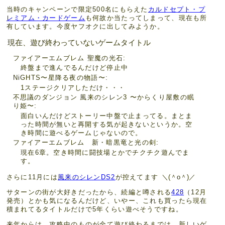
当時のキャンペーンで限定500名にもらえた
カルドセプト・プ
レミアム・カードゲーム
も何故か当たってしまって、現在も所
有しています。今度ヤフオクに出してみようか。
現在、遊び終わっていないゲームタイトル
ファイアーエムブレム 聖魔の光石
終盤まで進んでるんだけど停止中
NiGHTS〜星降る夜の物語〜
1ステージクリアしただけ・・・
不思議のダンジョン 風来のシレン3 〜からくり屋敷の眠
り姫〜
面白いんだけどストーリー中盤で止まってる。まとま
った時間が無いと再開する気が起きないというか。空
き時間に遊べるゲームじゃないので。
ファイアーエムブレム 新・暗黒竜と光の剣
現在6章。空き時間に闘技場とかでチクチク遊んでま
す。
さらに11月には
風来のシレンDS2
が控えてます
＼(＾o＾)／
サターンの街が大好きだったから、続編と噂される
428
（12月
発売）とかも気になるんだけど、いやー、これも買ったら現在
積まれてるタイトルだけで5年くらい遊べそうですね。
来年からは、攻略中のものが全て遊び終わるまでは、新しいゲ