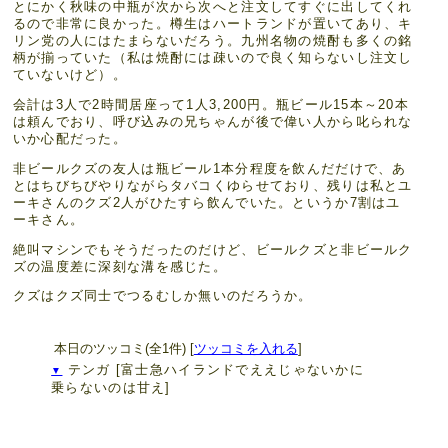
とにかく秋味の中瓶が次から次へと注文してすぐに出してくれ
るので非常に良かった。樽生はハートランドが置いてあり、キ
リン党の人にはたまらないだろう。九州名物の焼酎も多くの銘
柄が揃っていた（私は焼酎には疎いので良く知らないし注文し
ていないけど）。
会計は3人で2時間居座って1人3,200円。瓶ビール15本～20本
は頼んでおり、呼び込みの兄ちゃんが後で偉い人から叱られな
いか心配だった。
非ビールクズの友人は瓶ビール1本分程度を飲んだだけで、あ
とはちびちびやりながらタバコくゆらせており、残りは私とユ
ーキさんのクズ2人がひたすら飲んでいた。というか7割はユ
ーキさん。
絶叫マシンでもそうだったのだけど、ビールクズと非ビールク
ズの温度差に深刻な溝を感じた。
クズはクズ同士でつるむしか無いのだろうか。
本日のツッコミ(全1件) [
ツッコミを入れる
]
テンガ
[富士急ハイランドでええじゃないかに
▼
乗らないのは甘え]