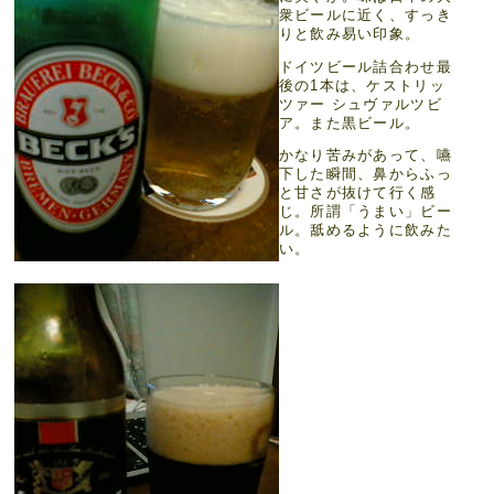
衆ビールに近く、すっき
りと飲み易い印象。
ドイツビール詰合わせ最
後の1本は、ケストリッ
ツァー シュヴァルツビ
ア。また黒ビール。
かなり苦みがあって、嚥
下した瞬間、鼻からふっ
と甘さが抜けて行く感
じ。所謂「うまい」ビー
ル。舐めるように飲みた
い。