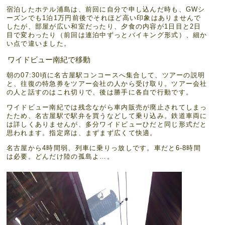
宿泊したホテル浦島は、前回に自分で申し込んだ時も、GWシ
ーズンでも1泊1万円前後でそれほど高い印象はありませんで
したが、部屋が広い和室だったり、夕食の内容が1日目と2日
目で変わったり（前回は連泊中ずっとバイキング形式）、細か
い点で違いました。
ワイドビュー南紀で移動
朝の07:30頃に名古屋駅コンコースへ集合して、ツアーの説明
と、往復の特急券をツアー会社の人から受け取り。ツアー会社
の人と話すのはこれ切りで、後は勝手に各自で行動です。
ワイドビュー南紀では残念ながら車内販売が廃止されてしまっ
たため、名古屋駅で駅弁を買うなどして乗り込み。鉄道車両に
は詳しくありませんが、多分ワイドビューひだと同じ形式だと
思われます。指定席は、まずまず広くて快適。
名古屋から4時間弱、列車に乗りっ放しです。車だと6-8時間
は必要。どんだけ陸の孤島よ…。