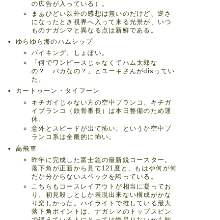
の広告が入っている）。
まぁひどい以外の感想は無いのだけど、逆さ
になったとき視界へ入って来る光景が、いつ
ものナガシマと異なる点は新鮮である。
ゆらゆら海のハムシップ
バイキング。しょぼい。
「何でワンピースじゃなくてハム太郎な
の？ バカなの？」とユーキさんがdisってい
た。
カートゥーン・タイフーン
キチガイじゃない方の空中ブランコ。キチガ
イブランコ（鉄骨番長）は本日整備のため運
休。
意外とスピードが出て怖い。というか空中ブ
ランコ系は全般的に怖い。
高飛車
昨年に完成した富士急の最新鋭コースター。
落下角が正面から見て121度と、もはや何が何
だか分からないスペックを誇っている。
こちらもコースレイアウトが相当に凝ってお
り、初見殺しとしか表現出来ない構成がかな
り楽しかった。ハイライトで推している最大
落下角ポイントは、ナガシマのトップスピン
で鍛えている人にとっては物足りないかも知