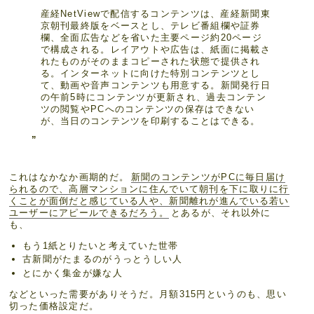
産経NetViewで配信するコンテンツは、産経新聞東
京朝刊最終版をベースとし、テレビ番組欄や証券
欄、全面広告などを省いた主要ページ約20ページ
で構成される。レイアウトや広告は、紙面に掲載さ
れたものがそのままコピーされた状態で提供され
る。インターネットに向けた特別コンテンツとし
て、動画や音声コンテンツも用意する。新聞発行日
の午前5時にコンテンツが更新され、過去コンテン
ツの閲覧やPCへのコンテンツの保存はできない
が、当日のコンテンツを印刷することはできる。
これはなかなか画期的だ。
新聞のコンテンツがPCに毎日届け
られるので、高層マンションに住んでいて朝刊を下に取りに行
くことが面倒だと感じている人や、新聞離れが進んでいる若い
ユーザーにアピールできるだろう。
とあるが、それ以外に
も、
もう1紙とりたいと考えていた世帯
古新聞がたまるのがうっとうしい人
とにかく集金が嫌な人
などといった需要がありそうだ。月額315円というのも、思い
切った価格設定だ。