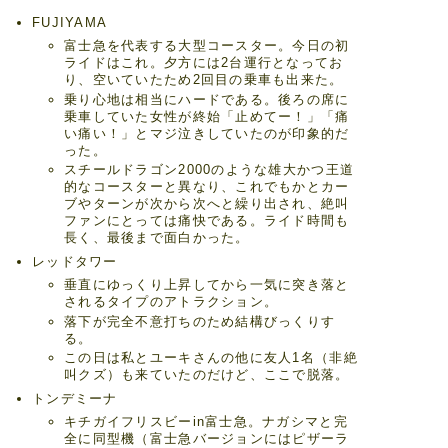
FUJIYAMA
富士急を代表する大型コースター。今日の初
ライドはこれ。夕方には2台運行となってお
り、空いていたため2回目の乗車も出来た。
乗り心地は相当にハードである。後ろの席に
乗車していた女性が終始「止めてー！」「痛
い痛い！」とマジ泣きしていたのが印象的だ
った。
スチールドラゴン2000のような雄大かつ王道
的なコースターと異なり、これでもかとカー
ブやターンが次から次へと繰り出され、絶叫
ファンにとっては痛快である。ライド時間も
長く、最後まで面白かった。
レッドタワー
垂直にゆっくり上昇してから一気に突き落と
されるタイプのアトラクション。
落下が完全不意打ちのため結構びっくりす
る。
この日は私とユーキさんの他に友人1名（非絶
叫クズ）も来ていたのだけど、ここで脱落。
トンデミーナ
キチガイフリスビーin富士急。ナガシマと完
全に同型機（富士急バージョンにはピザーラ