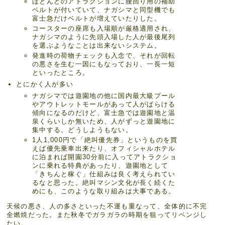
ほとんどのアトラクションに腰回り用の補助
ベルトが付いていて、ナガシマと同型機でも
富士急だけベルトが増えていたりした。
コースターの座席も入場順が厳格適用され、
ナガシマのように先頭入場した人が最後尾列
を選ぶようなことは出来ないシステム。
発進時の荷物チェックも入念で、それが回転
の悪さを生む一因にもなっており、一長一短
といったところ。
とにかく人が多い
ナガシマでは遊園地の他に国内最大級プール
やアウトレットモールがあって人がばらける
傾向になるのだけど、富士急では遊園地と温
泉くらいしか無いため、人がずっと遊園地に
集中する。どうしようもない。
1人1,000円で「絶叫優先券」というものを買
えば優先乗車出来たり、オフィシャルホテル
に泊まれば開園30分前に入ってアトラクショ
ンに乗れる特典があったり、遊園地として
「きちんと稼ぐ」仕組みは良く考えられてい
るなと思った。絶叫マシン文化が長く続くた
めにも、このような取り組みは大事である。
天候の悪さ、人の多さといった不運も重なって、全体的に不完
全燃焼だった。また秋冬でガラガラの時期を狙ってリベンジし
たい。