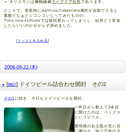
ホリエモンは
衆院議員
ライブドア社長
であります。
ところで、更新時にdelやinsのdatetime属性が自動で入ると
素敵だなぁとシコシコいじってみたものの、
Time.now.strftimeでは毎回変わってしまうし、結局どう実装
したらいいのか分からず諦めました。
[
ツッコミを入れる
]
2006-09-21 (木)
[
] ドイツビール詰合わせ開封 その2
雑記
▼
その1
に続き、今日もドイツビールを開封。
一昨日から数えて3本目
に開けたのは、ベックス
というビール。
透明感のある瓶が見た目
に爽やか。味は日本の大