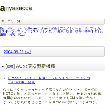
a
riyasacca
カテゴリ一覧
Biz
|
FIRE
|
SF
|
Software
|
tDiary
|
Web
|
アニメ
|
ゲーム
|
サバティカル
|
スポーツ
|
マンガ
|
ミステリ
|
メタル
|
健康
|
投資
|
携帯
|
時事ネタ
|
死
生観
|
資格
|
雑記
2004-09-21 (火)
[
] AUの便器型新機種
携帯
▼
ITmediaモバイル：KDDI、フレンドリーデザインの
「A1403K」発表
久々に「やっちゃった」って感じなんだが・・・。ボーダの
KOTOも酷いと思ったがこれも負けじと酷い。
たまごっちの出
来損ない
みたいだ。いや、こういう物でもCM次第で売れてし
まいそうな気にさせるところが今のAUの勢いというやつか。