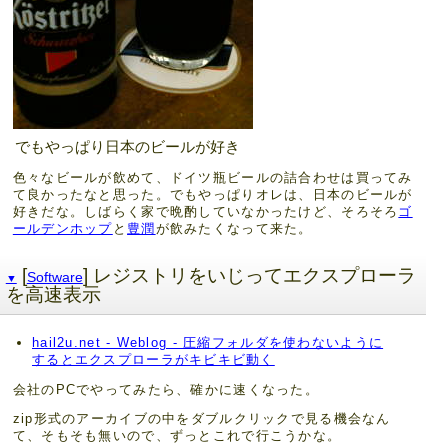
でもやっぱり日本のビールが好き
色々なビールが飲めて、ドイツ瓶ビールの詰合わせは買ってみ
て良かったなと思った。でもやっぱりオレは、日本のビールが
好きだな。しばらく家で晩酌していなかったけど、そろそろ
ゴ
ールデンホップ
と
豊潤
が飲みたくなって来た。
[
] レジストリをいじってエクスプローラ
Software
▼
を高速表示
hail2u.net - Weblog - 圧縮フォルダを使わないように
するとエクスプローラがキビキビ動く
会社のPCでやってみたら、確かに速くなった。
zip形式のアーカイブの中をダブルクリックで見る機会なん
て、そもそも無いので、ずっとこれで行こうかな。