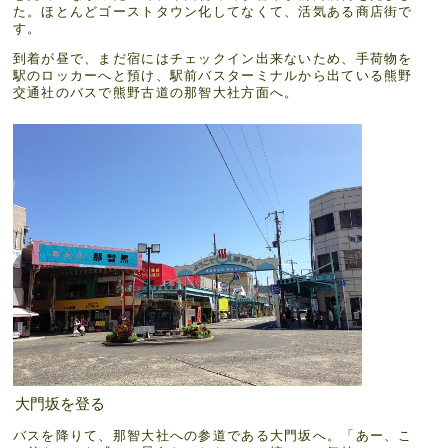
た。ほとんどゴーストタウン化してなくて、活気ある商店街で
す。
到着が昼で、まだ宿にはチェックイン出来ないため、手荷物を
駅のロッカーへと預け、駅前バスターミナルから出ている熊野
交通社のバスで熊野古道の那智大社方面へ。
大門坂を登る
バスを降りて、那智大社への参道である大門坂へ。「あー、こ