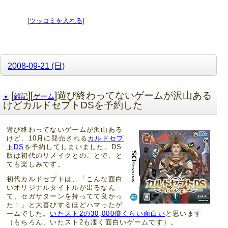
[
ツッコミを入れる
]
2008-09-21 (日)
[
][
]遊び終わってないゲームが沢山ある
雑記
ゲーム
▼
けどカルドセプトDSを予約した
遊び終わってないゲームが沢山ある
けど、10月に発売される
カルドセプ
トDS
を予約してしまいました。DS
版は初代のリメイクとのことで、と
ても楽しみです。
初代カルドセプトは、「こんな面白
いオリジナルタイトルが出るなん
て、セガサターンを持ってて良かっ
た！」と大喜びするほどハマったゲ
ームでした。
いたスト2の30,000倍くらい面白い
と思います
（もちろん、いたスト2も凄く面白いゲームです）。