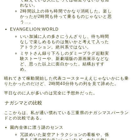
れない。
2時間以上の待ち時間でかなり消耗した。楽し
かったが2時間も待って乗るものじゃないと思
う…。
EVANGELION:WORLD
いい加減に人の多さにうんざりし、待ち時間
なしで楽しめるものは無いかと考えて入った
アトラクション。絶叫系ではない。
ミサトさん録り下ろしのダミープラグ起動実
験ストーリーや、新劇場版の原画展示などな
ど、思った以上に面白かった。結構おすす
め。
晴れてきて稼動開始した代表コースターええじゃないかにも乗
りたかったのだけど、2時間40分待ちの列を見て諦めた。
平日なのに人が多いのは完全に予想外だった。
ナガシマとの比較
ここからは、私が通い慣れている三重県のナガシマスパーラン
ドとの比較である。
園内全体に漂う謎のセンス
冗談めいた架空アトラクションの看板や、係
員さん達の妙なテンションなど、かなり外し