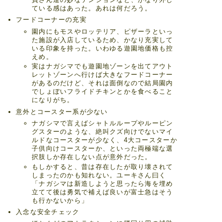
ている感はあった。あれは何だろう。
フードコーナーの充実
園内にもモスやロッテリア、ピザーラといっ
た施設が入店しているため、かなり充実して
いる印象を持った。いわゆる遊園地価格も控
えめ。
実はナガシマでも遊園地ゾーンを出てアウト
レットゾーンへ行けば大きなフードコーナー
があるのだけど、それは面倒なので結局園内
でしょぼいフライドチキンとかを食べること
になりがち。
意外とコースター系が少ない
ナガシマで言えばシャトルループやルーピン
グスターのような、絶叫クズ向けでないマイ
ルドなコースターが少なく、4大コースターか
子供向けコースターか、といった両極端な選
択肢しか存在しない点が意外だった。
もしかすると、昔は存在したが取り壊されて
しまったのかも知れない。ユーキさん曰く
「ナガシマは新造しようと思ったら海を埋め
立てて後は勇気で補えば良いが富士急はそう
も行かないから」
入念な安全チェック