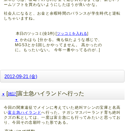
ームソフトを買わないようにしたほうが良いかな。
社会人になると、お金と余暇時間のバランスが学生時代と逆転
しちゃいますね。
本日のツッコミ(全1件) [
ツッコミを入れる
]
かわはら
[分かる。俺も似たような感じで、
▼
MGS3とか1回しかやってません。 高かったの
に。もったいない。 今年一番やってるのが..]
2012-09-21 (金)
[
]富士急ハイランドへ行った
雑記
▼
今回の関東遠征でメインに考えていた絶叫マシンの宝庫と名高
い
富士急ハイランド
へ行った。ナガシマスパーランド育ち絶叫
クズの私としては、一度は富士急にも行ってみたいと思ってお
り、今回その念願叶った形である。