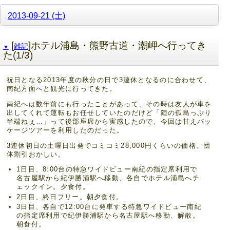
2013-09-21 (土)
[
]ホテル浦島・熊野古道・潮岬へ行ってき
雑記
▼
た(1/3)
祝日となる2013年度の秋分の日で3連休となるのに合わせて、
南紀方面へと観光に行ってきた。
南紀へは数年前にも行ったことがあって、その時は友人が車を
出してくれて運転もお任せしていたのだけど「陸の孤島っぷり
半端ねぇ…」って後部座席から実感したので、今回は甘えパッ
ケージツアーを利用したのだった。
3連休初日の土曜日出発でコミコミ28,000円くらいの価格。団
体割引おかしい。
1日目、8:00台の特急ワイドビュー南紀の指定席利用で
名古屋駅から紀伊勝浦駅へ移動、各自でホテル浦島へチ
ェックイン。夕食付。
2日目、終日フリー。朝夕食付。
3日目、各自で12:00台に発車する特急ワイドビュー南紀
の指定席利用で紀伊勝浦駅から名古屋駅へ移動、解散。
朝食付。