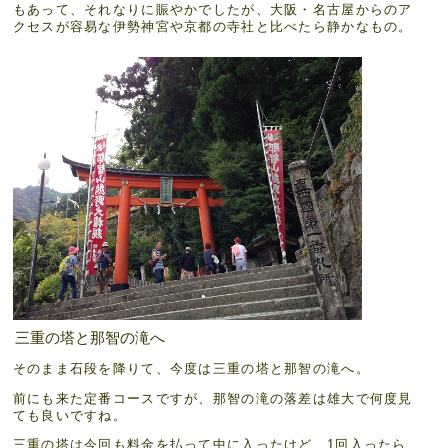
もあって、それなりに賑やかでしたが、大阪・名古屋からのア
クセスが容易な伊勢神宮や京都の寺社と比べたら静かなもの。
三重の塔と那智の滝へ
そのまま石段を降りて、今度は三重の塔と那智の滝へ。
前にも来た定番コースですが、那智の滝の落差は雄大で何度見
ても良いですね。
三重の塔は今回も料金を払って中に入ったけど、1回入ったら