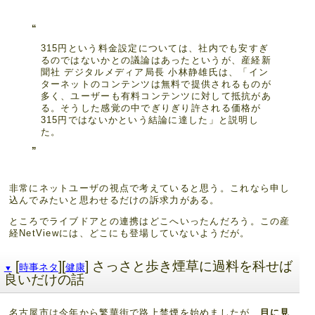
315円という料金設定については、社内でも安すぎ
るのではないかとの議論はあったというが、産経新
聞社 デジタルメディア局長 小林静雄氏は、「イン
ターネットのコンテンツは無料で提供されるものが
多く、ユーザーも有料コンテンツに対して抵抗があ
る。そうした感覚の中でぎりぎり許される価格が
315円ではないかという結論に達した」と説明し
た。
非常にネットユーザの視点で考えていると思う。これなら申し
込んでみたいと思わせるだけの訴求力がある。
ところでライブドアとの連携はどこへいったんだろう。この産
経NetViewには、どこにも登場していないようだが。
[
][
] さっさと歩き煙草に過料を科せば
時事ネタ
健康
▼
良いだけの話
名古屋市は今年から繁華街で路上禁煙を始めましたが、
目に見