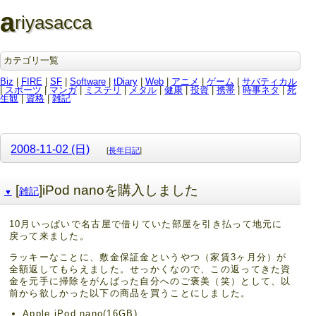
a
riyasacca
カテゴリ一覧
Biz
|
FIRE
|
SF
|
Software
|
tDiary
|
Web
|
アニメ
|
ゲーム
|
サバティカル
|
スポーツ
|
マンガ
|
ミステリ
|
メタル
|
健康
|
投資
|
携帯
|
時事ネタ
|
死
生観
|
資格
|
雑記
2008-11-02 (日)
[
長年日記
]
[
]iPod nanoを購入しました
雑記
▼
10月いっぱいで名古屋で借りていた部屋を引き払って地元に
戻って来ました。
ラッキーなことに、敷金保証金というやつ（家賃3ヶ月分）が
全額返してもらえました。せっかくなので、この返ってきた資
金を元手に掃除をがんばった自分へのご褒美（笑）として、以
前から欲しかった以下の商品を買うことにしました。
Apple iPod nano(16GB)