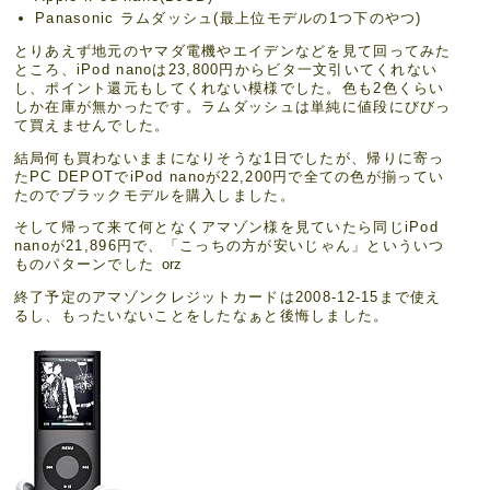
Panasonic ラムダッシュ(最上位モデルの1つ下のやつ)
とりあえず地元のヤマダ電機やエイデンなどを見て回ってみた
ところ、iPod nanoは23,800円からビタ一文引いてくれない
し、ポイント還元もしてくれない模様でした。色も2色くらい
しか在庫が無かったです。ラムダッシュは単純に値段にびびっ
て買えませんでした。
結局何も買わないままになりそうな1日でしたが、帰りに寄っ
たPC DEPOTでiPod nanoが22,200円で全ての色が揃ってい
たのでブラックモデルを購入しました。
そして帰って来て何となくアマゾン様を見ていたら同じiPod
nanoが21,896円で、「こっちの方が安いじゃん」といういつ
ものパターンでした
orz
終了予定のアマゾンクレジットカードは2008-12-15まで使え
るし、もったいないことをしたなぁと後悔しました。