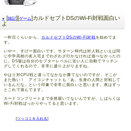
[
][
]カルドセプトDSのWi-Fi対戦面白い
雑記
ゲーム
▼
よ
一昨日くらいから、
カルドセプトDSのWi-Fi対戦
を始めてま
す。
いやー、すげー面白いです。サターン時代は対人戦といえば同
じ中学高校の友人宅までわざわざ行かなければ遊べなかったの
に。DS版は自分のセプターレベルに近い人に自動でマッチン
グしてくれるので、非常に盛り上がりますね。
やはり対CPU戦と違ってなかなか勝てないのですが、そこが
また熱い！ アイコンチャットも「あ、生身の人間と対戦して
いるんだな」という印象で非常に面白いと思います。夜はずっ
とこれで遊んでます。
カードコンプリートまで全然届いてないんですが、しばらくは
Wi-Fi対戦ばっかりやってると思います。
[
ツッコミを入れる
]