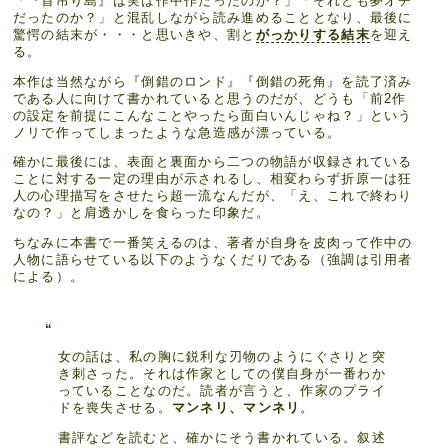
「『首吊り島』は実は作中作だったのか？」「それとも夢オチ
だったのか？」と混乱しながら読み進めることとなり、最後に
驚愕の結末が・・・と思いきや、割と
がっかりする結末
を迎え
る。
本作は当然ながら『倒錯のロンド』『倒錯の死角』を読了済み
である人に向けて書かれていると思うのだが、どうも「前2作
の設定を前提にこんなことやったら面白いんじゃね？」という
ノリで作ってしまったような急造感が漂っている。
確かに最後には、表面と裏面から二つの物語が収録されている
ことに対する一定の理由が示されるし、相変わらず折原一は狂
人の心理描写をさせたら超一流なんだが、「え、これで終わり
なの？」と肩透かしを食らった印象だ。
ちなみに本書で一番笑えるのは、著者が自身を皮肉って作中の
人物に語らせている以下のようなくだりである（強調は引用者
による）。
女の話は、私の胸に鋭利な刃物のようにぐさりと突
き刺さった。それは作家としての僕自身が一番わか
っていることなのだ。読者が言うと、作家のプライ
ドを喪失させる。
マンネリ、マンネリ
。
書評などを読むと、確かにそう書かれている。叙述