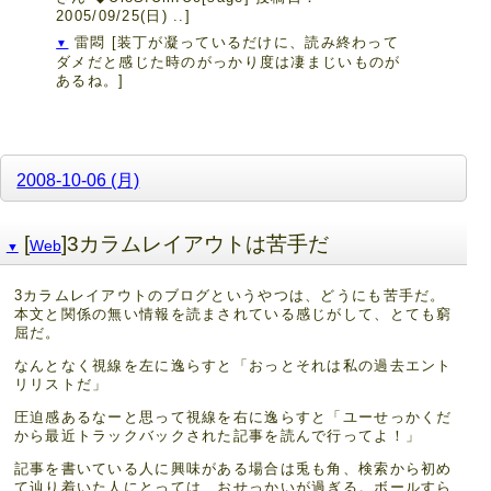
2005/09/25(日) ..]
雷悶
[装丁が凝っているだけに、読み終わって
▼
ダメだと感じた時のがっかり度は凄まじいものが
あるね。]
2008-10-06 (月)
[
]3カラムレイアウトは苦手だ
Web
▼
3カラムレイアウトのブログというやつは、どうにも苦手だ。
本文と関係の無い情報を読まされている感じがして、とても窮
屈だ。
なんとなく視線を左に逸らすと「おっとそれは私の過去エント
リリストだ」
圧迫感あるなーと思って視線を右に逸らすと「ユーせっかくだ
から最近トラックバックされた記事を読んで行ってよ！」
記事を書いている人に興味がある場合は兎も角、検索から初め
て辿り着いた人にとっては、おせっかいが過ぎる。ボールすら