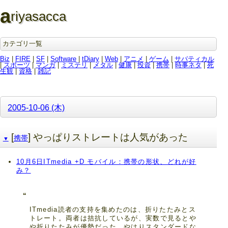
a
riyasacca
カテゴリ一覧
Biz
|
FIRE
|
SF
|
Software
|
tDiary
|
Web
|
アニメ
|
ゲーム
|
サバティカル
|
スポーツ
|
マンガ
|
ミステリ
|
メタル
|
健康
|
投資
|
携帯
|
時事ネタ
|
死
生観
|
資格
|
雑記
2005-10-06 (木)
[
] やっぱりストレートは人気があった
携帯
▼
10月6日ITmedia +D モバイル：携帯の形状、どれが好
み？
ITmedia読者の支持を集めたのは、折りたたみとス
トレート。両者は拮抗しているが、実数で見るとや
や折りたたみが優勢だった。やはりスタンダードな