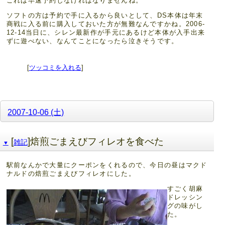
これは早速予約しなければなりませんね。
ソフトの方は予約で手に入るから良いとして、DS本体は年末
商戦に入る前に購入しておいた方が無難なんですかね。2006-
12-14当日に、シレン最新作が手元にあるけど本体が入手出来
ずに遊べない、なんてことになったら泣きそうです。
[
ツッコミを入れる
]
2007-10-06 (土)
[
]焙煎ごまえびフィレオを食べた
雑記
▼
駅前なんかで大量にクーポンをくれるので、今日の昼はマクド
ナルドの焙煎ごまえびフィレオにした。
すごく胡麻
ドレッシン
グの味がし
た。