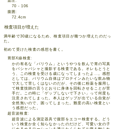
血圧
70 - 106
腹囲
72.4cm
検査項目が増えた
満年齢で30歳になるため、検査項目が幾つか増えたのだっ
た。
初めて受けた検査の感想を書く。
胃部X線検査
かの有名な「バリウム」というやつを飲んで胃の写真
をバシャバシャと撮影する検査である。オレもとうと
う、この検査を受ける歳になってしまったよ…。感想
としては、バリウム自体はプロテインみたいな飲み物
で大して苦しくはないのだが、その後に粉薬を服用し
て検査技師の言うとおりに身体を回転させることが苦
手だ。この時に「ゲップしないで下さい」って何度も
注意されてしまった。本人はゲップが出ている自覚が
全然無いので、困ってしまった。難度の高い検査とい
う感想だった。
超音波検査
超音波による測定器具で腹部をエコー検査する。どう
いう検査か全く知らなかったのだけど、可愛い女の子
にぬるぬるローションを塗りたくられてお腹を触られ