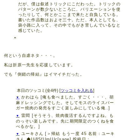
だが、僕は叙述トリックにこだわった。トリックの
パターンが数少ないところに、バリエーションを使
ったりして、何とかここまで来たと自負している。
書いた作品数はおよそ三十。ただ、本人としても、
袋小路に入って、その中でもがき苦しんでいるなと
感じていた。
何という自虐ネタ・・・。
私は折原一先生を応援しています。
でも『倒錯の帰結』はイマイチだった。
本日のツッコミ(全4件) [
ツッコミを入れる
]
かわはら
[俺も食べました。すごく・・・、胡
▼
麻ドレッシングでした。そしてモスのライスバー
ガー焼肉の発売をすごく楽しみにしている俺..]
雷悶
[そうそう、焼肉復活するんですよね。も
▼
のっそい楽しみです。先に期間限定のつくねを食
べるかな。]
ユーキさん
[＞帰結 もう一度 45 名前：ユーキ
▼
さん ◆Ui8SfUmIUc[sage] 投稿日：