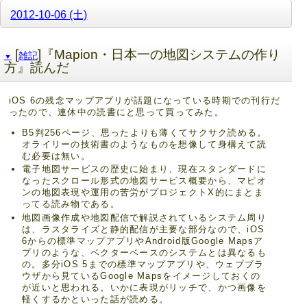
2012-10-06 (土)
[
]『Mapion・日本一の地図システムの作り
雑記
▼
方』読んだ
iOS 6の残念マップアプリが話題になっている時期での刊行だ
ったので、連休中の読書にと思って買ってみた。
B5判256ページ、思ったよりも薄くてサクサク読める。
オライリーの技術書のようなものを想像して身構えて読
む必要は無い。
電子地図サービスの歴史に始まり、現在スタンダードに
なったスクロール形式の地図サービス概要から、マピオ
ンの地図表現や運用の苦労がプロジェクトX的にまとま
ってる読み物である。
地図画像作成や地図配信で解説されているシステム周り
は、ラスタライズと静的配信が主要な部分なので、iOS
6からの標準マップアプリやAndroid版Google Mapsア
プリのような、ベクターベースのシステムとは異なるも
の。多分iOS 5までの標準マップアプリや、ウェブブラ
ウザから見ているGoogle Mapsをイメージしておくの
が近いと思われる。いかに表現がリッチで、かつ画像を
軽くするかといった話が読める。