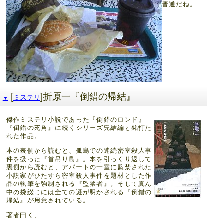
普通だね。
[
]折原一『倒錯の帰結』
ミステリ
▼
傑作ミステリ小説であった『倒錯のロンド』
『倒錯の死角』に続くシリーズ完結編と銘打た
れた作品。
本の表側から読むと、孤島での連続密室殺人事
件を扱った『首吊り島』。本を引っくり返して
裏側から読むと、アパートの一室に監禁された
小説家がひたすら密室殺人事件を題材とした作
品の執筆を強制される『監禁者』。そして真ん
中の袋綴じには全ての謎が明かされる『倒錯の
帰結』が用意されている。
著者曰く、