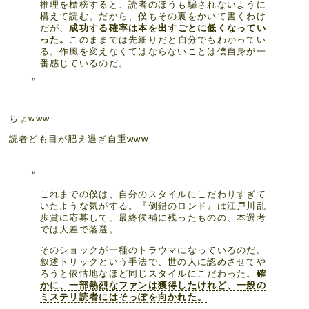
推理を標榜すると、読者のほうも騙されないように
構えて読む。だから、僕もその裏をかいて書くわけ
だが、
成功する確率は本を出すごとに低くなってい
った。
このままでは先細りだと自分でもわかってい
る。作風を変えなくてはならないことは僕自身が一
番感じているのだ。
ちょwww
読者ども目が肥え過ぎ自重www
これまでの僕は、自分のスタイルにこだわりすぎて
いたような気がする。『倒錯のロンド』は江戸川乱
歩賞に応募して、最終候補に残ったものの、本選考
では大差で落選。
そのショックが一種のトラウマになっているのだ。
叙述トリックという手法で、世の人に認めさせてや
ろうと依怙地なほど同じスタイルにこだわった。
確
かに、一部熱烈なファンは獲得したけれど、一般の
ミステリ読者にはそっぽを向かれた。