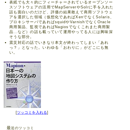
表紙でも大々的にフィーチャーされているオープンソー
スソフトウェアの活用でMapServerやSolrに手を入れた
話も面白いのだけど、評価の結果敢えて商用ソフトウェ
アを選択した領域（仮想化であればXenでなくSolaris、
プロキシサーバであればsquidやVarnishでなくOracle
商用製品、監視であればNagiosでなくこれまた商用製
品…など）の話も載っていて運用やってる人には興味深
そうな部分。
震災対応の話でいきなり本文が終わってしまい「あれ
っ？」となった。いわゆる「おわりに」がどこにも無
い。
[
ツッコミを入れる
]
最
近のツッコミ