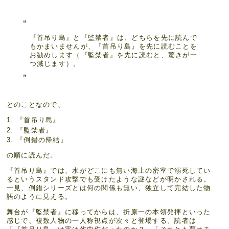
『首吊り島』と『監禁者』は、どちらを先に読んで
もかまいませんが、『首吊り島』を先に読むことを
お勧めします（『監禁者』を先に読むと、驚きが一
つ減じます）。
とのことなので、
『首吊り島』
『監禁者』
『倒錯の帰結』
の順に読んだ。
『首吊り島』では、水がどこにも無い海上の密室で溺死してい
るというスタンド攻撃でも受けたような謎などが明かされる。
一見、倒錯シリーズとは何の関係も無い、独立して完結した物
語のように見える。
舞台が『監禁者』に移ってからは、折原一の本領発揮といった
感じで、複数人物の一人称視点が次々と登場する。読者は