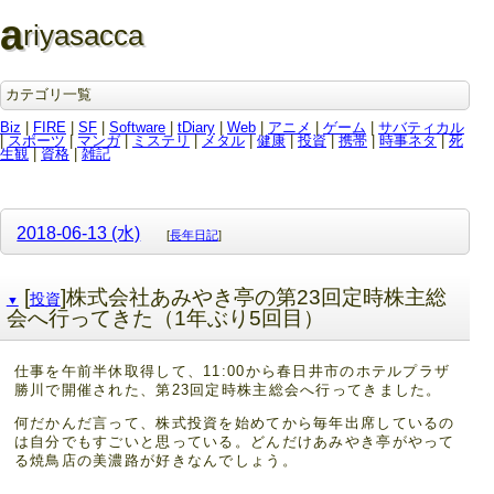
a
riyasacca
カテゴリ一覧
Biz
|
FIRE
|
SF
|
Software
|
tDiary
|
Web
|
アニメ
|
ゲーム
|
サバティカル
|
スポーツ
|
マンガ
|
ミステリ
|
メタル
|
健康
|
投資
|
携帯
|
時事ネタ
|
死
生観
|
資格
|
雑記
2018-06-13 (水)
[
長年日記
]
[
]株式会社あみやき亭の第23回定時株主総
投資
▼
会へ行ってきた（1年ぶり5回目）
仕事を午前半休取得して、11:00から春日井市のホテルプラザ
勝川で開催された、第23回定時株主総会へ行ってきました。
何だかんだ言って、株式投資を始めてから毎年出席しているの
は自分でもすごいと思っている。どんだけあみやき亭がやって
る焼鳥店の美濃路が好きなんでしょう。