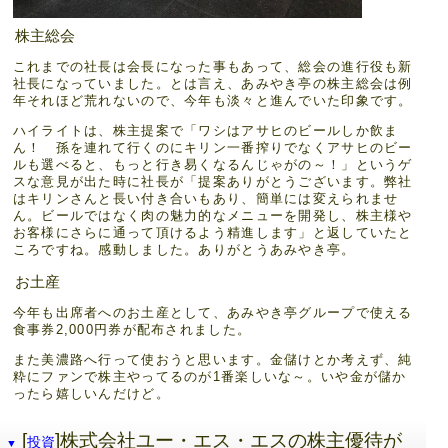
株主総会
これまでの社長は会長になった事もあって、総会の進行役も新
社長になっていました。とは言え、あみやき亭の株主総会は例
年それほど荒れないので、今年も淡々と進んでいた印象です。
ハイライトは、株主提案で「ワシはアサヒのビールしか飲ま
ん！ 孫を連れて行くのにキリン一番搾りでなくアサヒのビー
ルも選べると、もっと行き易くなるんじゃがの～！」というゲ
スな意見が出た時に社長が「提案ありがとうございます。弊社
はキリンさんと長い付き合いもあり、簡単には変えられませ
ん。ビールではなく肉の魅力的なメニューを開発し、株主様や
お客様にさらに通って頂けるよう精進します」と返していたと
ころですね。感動しました。ありがとうあみやき亭。
お土産
今年も出席者へのお土産として、あみやき亭グループで使える
食事券2,000円券が配布されました。
また美濃路へ行って使おうと思います。金儲けとか考えず、純
粋にファンで株主やってるのが1番楽しいな～。いや金が儲か
ったら嬉しいんだけど。
[
]株式会社ユー・エス・エスの株主優待が
投資
▼