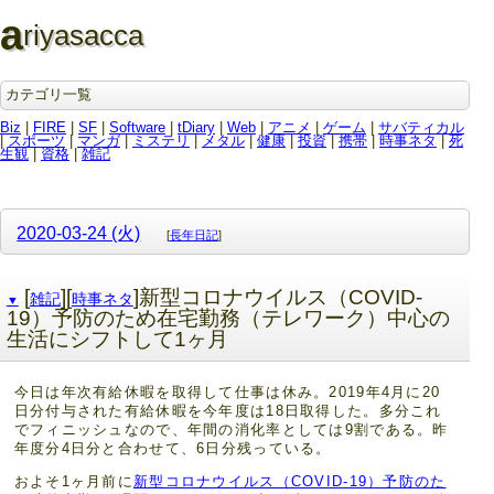
a
riyasacca
カテゴリ一覧
Biz
|
FIRE
|
SF
|
Software
|
tDiary
|
Web
|
アニメ
|
ゲーム
|
サバティカル
|
スポーツ
|
マンガ
|
ミステリ
|
メタル
|
健康
|
投資
|
携帯
|
時事ネタ
|
死
生観
|
資格
|
雑記
2020-03-24 (火)
[
長年日記
]
[
][
]新型コロナウイルス（COVID-
雑記
時事ネタ
▼
19）予防のため在宅勤務（テレワーク）中心の
生活にシフトして1ヶ月
今日は年次有給休暇を取得して仕事は休み。2019年4月に20
日分付与された有給休暇を今年度は18日取得した。多分これ
でフィニッシュなので、年間の消化率としては9割である。昨
年度分4日分と合わせて、6日分残っている。
およそ1ヶ月前に
新型コロナウイルス（COVID-19）予防のた