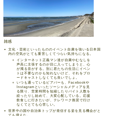
雑感
文化・芸術といったもののイベント自粛を強いる日本国
内の空気がとても重苦しくてつらい気持ちになる。
インターネット正義マン達が自粛やむなしを
声高に主張するのが目に入ってしまうと、心
が濁る音がする。別に君たちの生活にイベン
トは不要なのかも知れないけど、それをブロ
ードキャストしなくても良いでしょ。
いつも通っているビアバーも、Facebookや
Instagramといったソーシャルメディアを見
る限り、営業時間を短縮したりバイト人数を
絞ったりし始めて、大変心配している。応援
飲食しに行きたいが、テレワーク推奨で行け
なくてとても心苦しい。
世界中の国や自治体トップが発信する姿を見る機会がと
ても増えた。