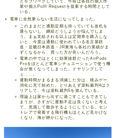
とモブワークしていて、午前は各自の個人作
業や個人Pulll Requestを提案する時間として
いる。
電車に全然乗らない生活になってしまった。
このままだと通勤定期も持っていても改札を
通らないし、継続どうしようか悩んでしま
う。まぁ支給される以上は定期券を購入しな
いと、今度は通勤に使われている名古屋鉄
道・近畿日本鉄道・JR東海ら各社の業績がま
ずくなるから、買った方が良いんだろう。
電車の中ではとくに効果抜群だったAirPods
Proをほとんど電車シチュエーションで使う機
会が無くなってしまった。ドヤリングして
ぇ……。
通勤時間がまるまる消滅した分は、積みゲー
消化に充て始めた。とりあえず逆転裁判4はク
リアして、今は逆転裁判5を遊んでいる。
理論上は家から出ずに過ごすこともできてし
まうが、さすがに運動不足は良くないと考え
て、意識して散歩するようにしている。セン
トレアで発着する飛行機もほとんど見かけな
くなり、海が静かになった。