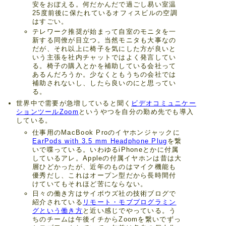
安をおぼえる。何だかんだで過ごし易い室温
25度前後に保たれているオフィスビルの空調
はすごい。
テレワーク推奨が始まって自室のモニタを一
新する同僚が目立つ。当然モニタも大事なの
だが、それ以上に椅子を気にした方が良いと
いう主張を社内チャットではよく発言してい
る。椅子の購入とかを補助している会社って
あるんだろうか。少なくともうちの会社では
補助されないし、したら良いのにと思ってい
る。
世界中で需要が急増していると聞く
ビデオコミュニケー
ションツールZoom
というやつを自分の勤め先でも導入
している。
仕事用のMacBook Proのイヤホンジャックに
EarPods with 3.5 mm Headphone Plug
を繋
いで喋っている。いわゆるiPhoneとかに付属
しているアレ。Appleの付属イヤホンは昔は大
層ひどかったが、近年のものはマイク機能も
優秀だし、これはオープン型だから長時間付
けていてもそれほど苦にならない。
日々の働き方はサイボウズ社の技術ブログで
紹介されている
リモート・モブプログラミン
グという働き方
と近い感じでやっている。う
ちのチームは午後イチからZoomを繋いでずっ