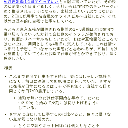
め時差出勤を1週間やっていた
と日記に書いていたが、その後
の状況変化も目まぐるしく、会社からは在宅でのテレワークが
強く推奨されるようになった。出社禁止という訳ではないた
め、2日ほど用事で名古屋のオフィスビルへ出社したが、それ
以外は基本的に自宅で仕事をしている。
もともと東京五輪が開催される期間の2～3週間ほどは在宅で
乗り切ろうといった方針で会社側のインフラが整備されてお
り、何度かリハーサルもしていたが、もはや五輪開催どころで
はない上に、期間としても4週目に突入している。これは情シ
ス部門も予想していなかった事態だと思われるが、五輪に向け
た整備をしていてくれたお陰で仕事が何とかできており、深く
感謝したい。
概要
これまで在宅で仕事をする時は、妙にはしゃいだ気持ち
になり、前日に深酒して9:00頃に起床していた。さすが
に在宅が日常になるとはしゃぐ事も無く、出社する日と
同じく毎日7:00起床している。
通勤が無い分だけ仕事開始を早めて、だいた
い8:00から始めて夕刻には切り上げるように
している。
さすがに出社して仕事するのに比べると、色々と足りな
い点が気になり始めた。
とくに空調やネット回線には物足りなさと不