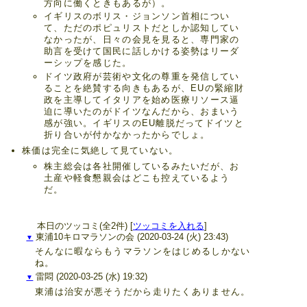
方向に働くときもあるが）。
イギリスのボリス・ジョンソン首相につい
て、ただのポピュリストだとしか認知してい
なかったが、日々の会見を見ると、専門家の
助言を受けて国民に話しかける姿勢はリーダ
ーシップを感じた。
ドイツ政府が芸術や文化の尊重を発信してい
ることを絶賛する向きもあるが、EUの緊縮財
政を主導してイタリアを始め医療リソース逼
迫に導いたのがドイツなんだから、おまいう
感が強い。イギリスのEU離脱だってドイツと
折り合いが付かなかったからでしょ。
株価は完全に気絶して見ていない。
株主総会は各社開催しているみたいだが、お
土産や軽食懇親会はどこも控えているよう
だ。
本日のツッコミ(全2件) [
ツッコミを入れる
]
東浦10キロマラソンの会
(2020-03-24 (火) 23:43)
▼
そんなに暇ならもうマラソンをはじめるしかない
ね。
雷悶
(2020-03-25 (水) 19:32)
▼
東浦は治安が悪そうだから走りたくありません。