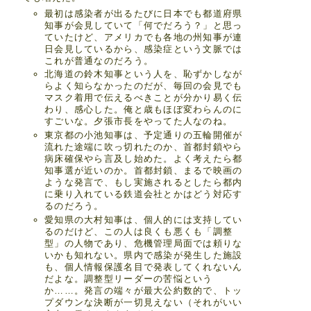
最初は感染者が出るたびに日本でも都道府県
知事が会見していて「何でだろう？」と思っ
ていたけど、アメリカでも各地の州知事が連
日会見しているから、感染症という文脈では
これが普通なのだろう。
北海道の鈴木知事という人を、恥ずかしなが
らよく知らなかったのだが、毎回の会見でも
マスク着用で伝えるべきことが分かり易く伝
わり、感心した。俺と歳もほぼ変わらんのに
すごいな。夕張市長をやってた人なのね。
東京都の小池知事は、予定通りの五輪開催が
流れた途端に吹っ切れたのか、首都封鎖やら
病床確保やら言及し始めた。よく考えたら都
知事選が近いのか。首都封鎖、まるで映画の
ような発言で、もし実施されるとしたら都内
に乗り入れている鉄道会社とかはどう対応す
るのだろう。
愛知県の大村知事は、個人的には支持してい
るのだけど、この人は良くも悪くも「調整
型」の人物であり、危機管理局面では頼りな
いかも知れない。県内で感染が発生した施設
も、個人情報保護名目で発表してくれないん
だよな。調整型リーダーの苦悩という
か……。発言の端々が最大公約数的で、トッ
プダウンな決断が一切見えない（それがいい