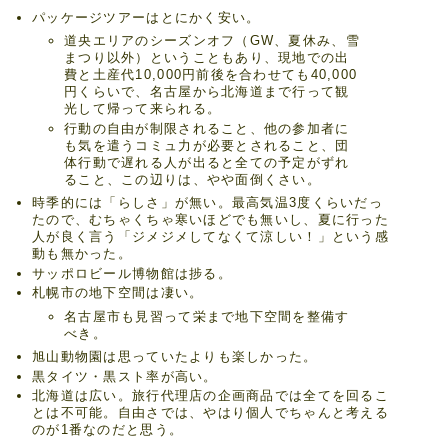
パッケージツアーはとにかく安い。
道央エリアのシーズンオフ（GW、夏休み、雪
まつり以外）ということもあり、現地での出
費と土産代10,000円前後を合わせても40,000
円くらいで、名古屋から北海道まで行って観
光して帰って来られる。
行動の自由が制限されること、他の参加者に
も気を遣うコミュ力が必要とされること、団
体行動で遅れる人が出ると全ての予定がずれ
ること、この辺りは、やや面倒くさい。
時季的には「らしさ」が無い。最高気温3度くらいだっ
たので、むちゃくちゃ寒いほどでも無いし、夏に行った
人が良く言う「ジメジメしてなくて涼しい！」という感
動も無かった。
サッポロビール博物館は捗る。
札幌市の地下空間は凄い。
名古屋市も見習って栄まで地下空間を整備す
べき。
旭山動物園は思っていたよりも楽しかった。
黒タイツ・黒スト率が高い。
北海道は広い。旅行代理店の企画商品では全てを回るこ
とは不可能。自由さでは、やはり個人でちゃんと考える
のが1番なのだと思う。