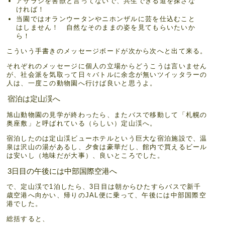
アザラシを害獣と言ってないで、共生できる道を探さな
ければ！
当園ではオランウータンやニホンザルに芸を仕込むこと
はしません！ 自然なそのままの姿を見てもらいたいか
ら！
こういう手書きのメッセージボードが次から次へと出て来る。
それぞれのメッセージに個人の立場からどうこうは言いません
が、社会派を気取って日々バトルに余念が無いツイッタラーの
人は、一度この動物園へ行けば良いと思うよ。
宿泊は定山渓へ
旭山動物園の見学が終わったら、またバスで移動して「札幌の
奥座敷」と呼ばれている（らしい）定山渓へ。
宿泊したのは定山渓ビューホテルという巨大な宿泊施設で、温
泉は沢山の湯があるし、夕食は豪華だし、館内で買えるビール
は安いし（地味だが大事）、良いところでした。
3日目の午後には中部国際空港へ
で、定山渓で1泊したら、3日目は朝からひたすらバスで新千
歳空港へ向かい、帰りのJAL便に乗って、午後には中部国際空
港でした。
総括すると、