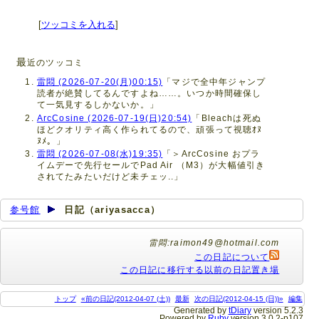
[
ツッコミを入れる
]
最
近のツッコミ
雷悶 (2026-07-20(月)00:15)
「マジで全中年ジャンプ
読者が絶賛してるんですよね……。いつか時間確保し
て一気見するしかないか。」
ArcCosine (2026-07-19(日)20:54)
「Bleachは死ぬ
ほどクオリティ高く作られてるので、頑張って視聴ｵﾇ
ﾇﾒ。」
雷悶 (2026-07-08(水)19:35)
「＞ArcCosine おプラ
イムデーで先行セールでPad Air （M3）が大幅値引き
されてたみたいだけど未チェッ..」
参号館
日記（ariyasacca）
雷悶:raimon49@hotmail.com
この日記について
この日記に移行する以前の日記置き場
トップ
«前の日記(2012-04-07 (土))
最新
次の日記(2012-04-15 (日))»
編集
Generated by
tDiary
version 5.2.3
Powered by
Ruby
version 3.0.2-p107