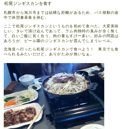
松尾ジンギスカンを食す
札幌市から旭川市までは結構な距離があるため、バス移動の途
中で休憩兼昼食を挟む。
ここで松尾ジンギスカンというものを初めて食べた。大変美味
しい。タレで漬け込んであって、ラム肉独特の臭みが全く無く
て、白いご飯に良く合う。肉の量もすげー多い。好みの問題は
あろうが、ビール園のジンギスカンが霞んでしまうレベル。
北海道へ行ったら松尾ジンギスカンで食べよう！ 東京でも食
べられるみたいだけど。ありがたみが無いなぁ。