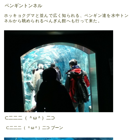
ペンギントンネル
ホッキョクグマと並んで広く知られる、ペンギン達を水中トン
ネルから眺められるぺんぎん館へも行って来た。
⊂二二二（ ＾ω＾）二⊃
⊂二二二（ ＾ω＾）二⊃ ブーン