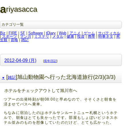
a
riyasacca
カテゴリ一覧
Biz
|
FIRE
|
SF
|
Software
|
tDiary
|
Web
|
アニメ
|
ゲーム
|
サバティカル
|
スポーツ
|
マンガ
|
ミステリ
|
メタル
|
健康
|
投資
|
携帯
|
時事ネタ
|
死
生観
|
資格
|
雑記
2012-04-09 (月)
[
長年日記
]
[
]旭山動物園へ行った北海道旅行(2/3)(3/3)
雑記
▼
ホテルをチェックアウトして旭川市へ
ツアーの出発時刻が朝08:00と早めなので、そそくさと朝食を
済ませてバスへ乗車。
ちなみに宿泊したのはホテルサンルートニュー札幌というホテ
ルで、朝食はとても良かったです。部屋もしょぼいビジネスホ
テル並みのものを想像していたのだけど、とても広かった。