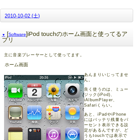
2010-10-02 (土)
[
]iPod touchのホーム画面と使ってるア
Software
▼
プリ
主に音楽プレーヤーとして使ってます。
ホーム画面
あんまりいじってませ
ん。
良く使うのは、ミュー
ジック(iPod)、
iAlbumPlayer、
Safariくらい。
あと、iPadやiPhone
にはバッテリ残量をパ
ーセント表示できる設
定があるんですが、ど
うもtouchでは表示で