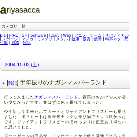
a
riyasacca
カテゴリ一覧
Biz
|
FIRE
|
SF
|
Software
|
tDiary
|
Web
|
アニメ
|
ゲーム
|
サバティカル
|
スポーツ
|
マンガ
|
ミステリ
|
メタル
|
健康
|
投資
|
携帯
|
時事ネタ
|
死
生観
|
資格
|
雑記
2004-10-02 (土)
[
] 半年振りのナガシマスパーランド
雑記
▼
行って来ました
ナガシマスパーランド
。霧雨のおかげで人が凄
い少なかったです。並ばずに色々乗れてしまった。
今年新しく出来たボブカートとジャイアントフリスビーも乗り
ました。ボブカートは近未来チックな乗り物でカッコ良かった
です。ジャイアントフリスビーの揺れっぷりは正直あり得ない
と思いました。
ダーツゲームの商品が、コンサートとかで使う電池で光るステ