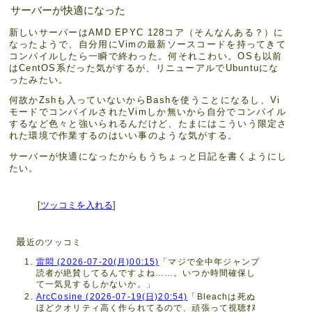
サーバーが快適になった
新しいサーバーはAMD EPYC 128コア（そんなんある？）に
なったようで、自分用にVimの最新ソースコードを持ってきて
コンパイルしたら一瞬で終わった。何それこわい。OSも以前
はCentOS系だった気がするが、リニューアルでUbuntuにな
ったみたい。
何故かZshも入っていないからBashを使うことになるし、Vi
モードでコンパイルされたVimしか無いから自分でコンパイル
するなど色々と強いられるんだけど、たまにはこういう限定さ
れた環境で作業するのはいい事のような気がする。
サーバーが快適になったからもうちょっと日記を書くようにし
たい。
[
ツッコミを入れる
]
最
近のツッコミ
雷悶 (2026-07-20(月)00:15)
「マジで全中年ジャンプ
読者が絶賛してるんですよね……。いつか時間確保し
て一気見するしかないか。」
ArcCosine (2026-07-19(日)20:54)
「Bleachは死ぬ
ほどクオリティ高く作られてるので、頑張って視聴ｵﾇ