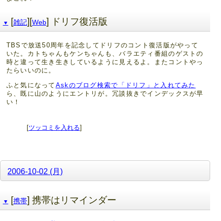
[
][
] ドリフ復活版
雑記
Web
▼
TBSで放送50周年を記念してドリフのコント復活版がやって
いた。カトちゃんもケンちゃんも、バラエティ番組のゲストの
時と違って生き生きしているように見えるよ。またコントやっ
たらいいのに。
ふと気になって
Askのブログ検索で「ドリフ」と入れてみた
ら、既に山のようにエントリが。冗談抜きでインデックスが早
い！
[
ツッコミを入れる
]
2006-10-02 (月)
[
] 携帯はリマインダー
携帯
▼