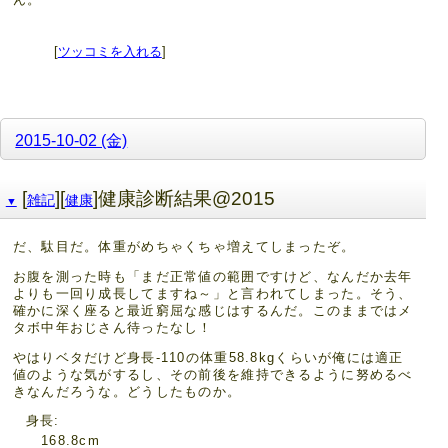
[
ツッコミを入れる
]
2015-10-02 (金)
[
][
]健康診断結果@2015
雑記
健康
▼
だ、駄目だ。体重がめちゃくちゃ増えてしまったぞ。
お腹を測った時も「まだ正常値の範囲ですけど、なんだか去年
よりも一回り成長してますね～」と言われてしまった。そう、
確かに深く座ると最近窮屈な感じはするんだ。このままではメ
タボ中年おじさん待ったなし！
やはりベタだけど身長-110の体重58.8kgくらいが俺には適正
値のような気がするし、その前後を維持できるように努めるべ
きなんだろうな。どうしたものか。
身長
168.8cm