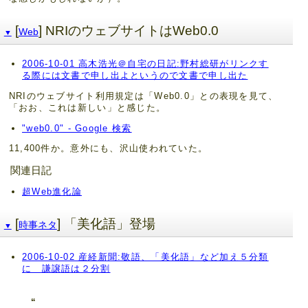
[
] NRIのウェブサイトはWeb0.0
Web
▼
2006-10-01 高木浩光＠自宅の日記:野村総研がリンクす
る際には文書で申し出よというので文書で申し出た
NRIのウェブサイト利用規定は「Web0.0」との表現を見て、
「おお、これは新しい」と感じた。
"web0.0" - Google 検索
11,400件か。意外にも、沢山使われていた。
関連日記
超Web進化論
[
] 「美化語」登場
時事ネタ
▼
2006-10-02 産経新聞:敬語、「美化語」など加え５分類
に 謙譲語は２分割