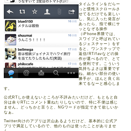
タイムラインをだらー
っと慣性スクロールさ
せてるだけでも楽しい
し、気に入った発言が
あったら、指で横にサ
ッとなぞる操作
（iPhone界隈では、
スワイプと呼ばれてい
るジェスチャー）をす
ると、ワンステップで
返信/RT/favなどの操
作が選べるので、とて
も便利です。こういう
気持ちよさは重要です
ね。細かい部分の使い
勝手が、ほんと良く出
来てるなーと感心しま
す。
公式RTしか使えないところが不評みたいだけど、もともと自
分は余りRTにコメント重ねたりしないので、特に不便は感じ
ません。どっちかと言うと、NGワードが指定できて欲しいか
なぁ。
Twitter向けのアプリは沢山あるようだけど、基本的に公式ア
プリで満足しているので、他のものは使ったことがありませ
ん。