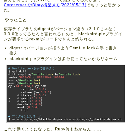
CoreserverでtDiary構築メモ(2022/05/17)
でちょっと助かっ
た。
やったこと
依存ライブラリのdigestがバージョン違う（3.1.0じゃなく
3.0.0使ってるだろと言われる）のと、blackbird-pieプラグイ
ンが要求するrexmlがロードできんと怒られる。
digestはバージョンが揃うようGemfile.lockを手で書き
換え
blackbird-pieプラグインは多分使ってないからリネーム
# Gemfile.lockを手で書き換え
$ git diff

diff 
--
git a
/
Gemfile
.
lock
 b
/
Gemfile
.
lock
index 
5613e5fb
..
888f3844
100644
---
 a
/
Gemfile
.
lock
+++
 b
/
Gemfile
.
lock
@@
-
24
,
7
+
24
,
7
@@
 GEM

       irb 
(>=
1.3
.
6
)
       reline 
(>=
0.3
.
1
)
     diff
-
lcs 
(
1.5
.
0
)
-
    digest 
(
3.1
.
0
)
+
    digest 
(
3.0
.
0
)
     docile 
(
1.4
.
0
)
     emot 
(
0.0
.
4
)
       thor

# プラグインはリネーム
$ mv misc
/
plugin
/
blackbird
-
pie
.
rb misc
/
plugin
/
_blackbird
-
pie
.
rb
これで動くようになった。Ruby何もわからん……。