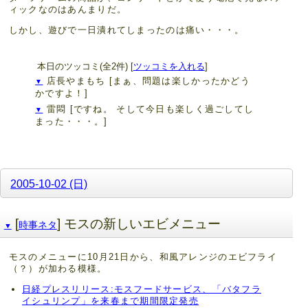
ィックなのはあんまりだ。
しかし、遊びで一日潰れてしまったのは痛い・・・。
本日のツッコミ(全2件) [
ツッコミを入れる
]
店長やまもち
[まぁ、問題は楽しかったかどう
▼
かですよ！]
雷悶
[ですね。 そして今日も楽しく過ごしてし
▼
まった・・・。]
2005-10-02 (日)
[
] モスの新しいエビメニュー
時事ネタ
▼
モスのメニューに10月21日から、和風アレンジのエビフライ
（？）が加わる模様。
日経プレスリリース:モスフードサービス、「バタフラ
イシュリンプ」を来春まで期間限定発売