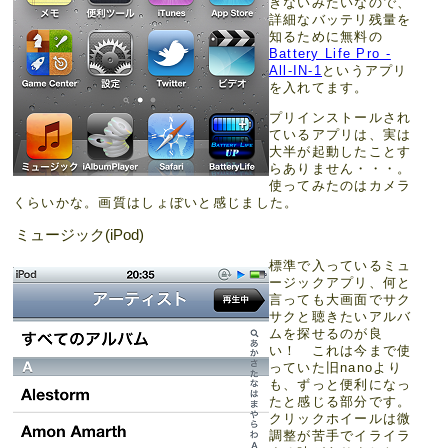
きないみたいなので、
詳細なバッテリ残量を
知るために無料の
Battery Life Pro -
All-IN-1
というアプリ
を入れてます。
プリインストールされ
ているアプリは、実は
大半が起動したことす
らありません・・・。
使ってみたのはカメラ
くらいかな。画質はしょぼいと感じました。
ミュージック(iPod)
標準で入っているミュ
ージックアプリ、何と
言っても大画面でサク
サクと聴きたいアルバ
ムを探せるのが良
い！ これは今まで使
っていた旧nanoより
も、ずっと便利になっ
たと感じる部分です。
クリックホイールは微
調整が苦手でイライラ