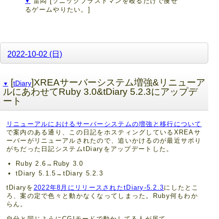
雷悶
[ソニックブラストマンを殴るだけで痩せ
▼
るゲームやりたい。]
2022-10-02 (日)
[
]XREAサーバーシステム増強&リニューア
tDiary
▼
ルにあわせてRuby 3.0&tDiary 5.2.3にアップデ
ート
リニューアルにおけるサーバーシステムの増強と移行について
で案内のある通り、この日記をホスティングしているXREAサ
ーバーがリニューアルされたので、追いかけるのが最近サボり
がちだった日記システムtDiaryをアップデートした。
Ruby 2.6→Ruby 3.0
tDiary 5.1.5→tDiary 5.2.3
tDiaryを
2022年8月にリリースされたtDiary-5.2.3
にしたとこ
ろ、案の定で色々と動かなくなってしまった。Ruby何もわか
らん。
自分と同じようにCGIモードで動かしてる人が居て