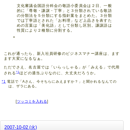
文化審議会国語分科会の敬語小委員会は２日、一般
的に「尊敬・謙譲・丁寧」と３分類されている敬語
の分類法を５分類にする指針案をまとめた。３分類
では丁寧語とされた「お料理」など上品さを表すた
めの言葉は「美化語」として分類し区別。謙譲語は
性質により２種類に分割する。
これが通ったら、新入社員研修のビジネスマナー講座は、ます
ます大変になるなぁ。
ただでさえ、名古屋では「いらっしゃる」が「みえる」で代用
*1
される
ほどの適当ぶりなのに、大丈夫だろうか。
*1
電話で「Aさん、今そちらにみえますか？」と聞かれるなんての
は、ザラにある。
[
ツッコミを入れる
]
2007-10-02 (火)