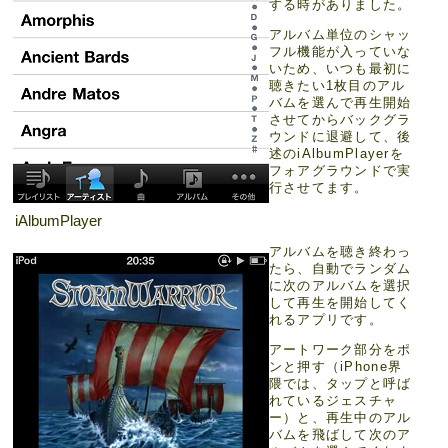
する時がありました。
アルバム単位のシャッ
フル機能が入っていな
いため、いつも最初に
聴きたい1枚目のアル
バムを選んで再生開始
させてからバックグラ
ウンドに退避して、後
述のiAlbumPlayerを
フォアグラウンドで実
行させてます。
iAlbumPlayer
アルバムを聴き終わっ
たら、自動でランダム
に次のアルバムを選択
して再生を開始してく
れるアプリです。
アートワーク部分をポ
ンと押す（iPhone界
隈では、タップと呼ば
れているジェスチャ
ー）と、再生中のアル
バムを飛ばして次のア