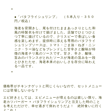
●「バタフライシュリンプ」 （５本入り・３５０
円／税込）
海老を背開きし、尾を付けたままあっさりとした和
風の特製衣を付けて揚げました。店舗でひとつひと
つ丁寧に揚げているので、クリスピーで香ばしい食
感を楽しめます。提供時に添える専用のバタフライ
シュリンプソースは、トマト・ごま油・ねぎ・ニン
ニク・ラー油などをブレンドした甘辛さと酸味が特
徴の海老チリ風のソースです。甘さ、辛さ、酸味、
旨みのバランスがとれたソースが海老の旨みを一段
とひきたたせ、海老本来のおいしさを存分に味わえ
る一品です。
価格帯がチキンナゲットと同じくらいなので、セットメニュー
には登場しないかな？
エビ好きとしては、エビメニューが増えるのは嬉しい限り。海
老カツバーガー + バタフライシュリンプと注文した時のこと
を考えただけで、幸せ過ぎて倒れそうだよ！ 絶対食いに行く
よこれ！