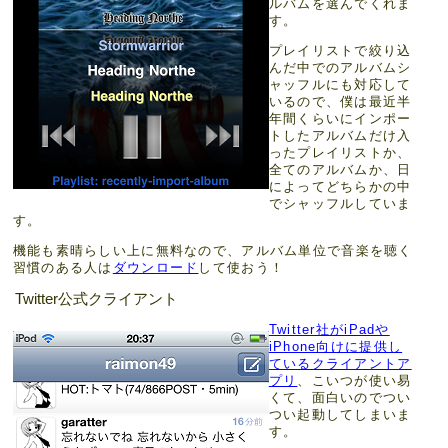
ルバムを選んでくれま
す。
プレイリストで絞り込
んだ中でのアルバムシ
ャッフルにも対応して
いるので、僕は最近半
年間くらいにインポー
トしたアルバムだけ入
ったプレイリストか、
全てのアルバムか、日
によってどちらかの中
でシャッフルしていま
す。
機能も素晴らしい上に無料なので、アルバム単位で音楽を聴く
習慣のある人は
ダウンロード
して使おう！
Twitter公式クライアント
Twitter社がiPadや
iPhone向けに提供し
ているクライアントア
プリ
、こいつが使い易
くて、面白いのでつい
つい起動してしまいま
す。