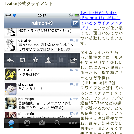
Twitter公式クライアント
Twitter社がiPadや
iPhone向けに提供し
ているクライアントア
プリ
、こいつが使い易
くて、面白いのでつい
つい起動してしまいま
す。
タイムラインをだらー
っと慣性スクロールさ
せてるだけでも楽しい
し、気に入った発言が
あったら、指で横にサ
ッとなぞる操作
（iPhone界隈では、
スワイプと呼ばれてい
るジェスチャー）をす
ると、ワンステップで
返信/RT/favなどの操
作が選べるので、とて
も便利です。こういう
気持ちよさは重要です
ね。細かい部分の使い
勝手が、ほんと良く出
来てるなーと感心しま