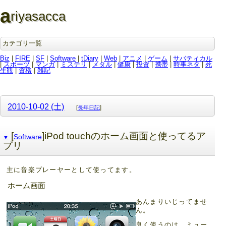
a
riyasacca
カテゴリ一覧
Biz
|
FIRE
|
SF
|
Software
|
tDiary
|
Web
|
アニメ
|
ゲーム
|
サバティカル
|
スポーツ
|
マンガ
|
ミステリ
|
メタル
|
健康
|
投資
|
携帯
|
時事ネタ
|
死
生観
|
資格
|
雑記
2010-10-02 (土)
[
長年日記
]
[
]iPod touchのホーム画面と使ってるア
Software
▼
プリ
主に音楽プレーヤーとして使ってます。
ホーム画面
あんまりいじってませ
ん。
良く使うのは、ミュー