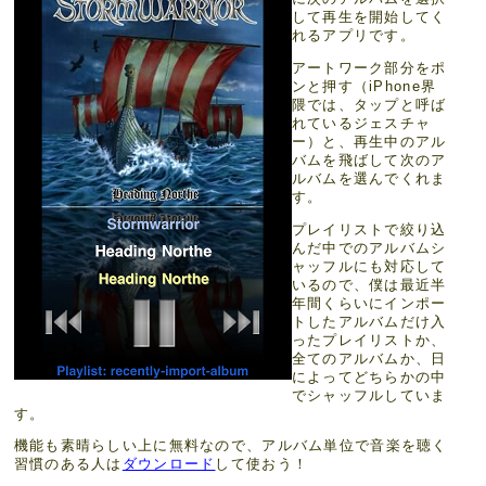
して再生を開始してく
れるアプリです。
アートワーク部分をポ
ンと押す（iPhone界
隈では、タップと呼ば
れているジェスチャ
ー）と、再生中のアル
バムを飛ばして次のア
ルバムを選んでくれま
す。
プレイリストで絞り込
んだ中でのアルバムシ
ャッフルにも対応して
いるので、僕は最近半
年間くらいにインポー
トしたアルバムだけ入
ったプレイリストか、
全てのアルバムか、日
によってどちらかの中
でシャッフルしていま
す。
機能も素晴らしい上に無料なので、アルバム単位で音楽を聴く
習慣のある人は
ダウンロード
して使おう！