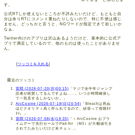
す。
公式RTしか使えないところが不評みたいだけど、もともと自
分は余りRTにコメント重ねたりしないので、特に不便は感じ
ません。どっちかと言うと、NGワードが指定できて欲しいか
なぁ。
Twitter向けのアプリは沢山あるようだけど、基本的に公式ア
プリで満足しているので、他のものは使ったことがありませ
ん。
[
ツッコミを入れる
]
最
近のツッコミ
雷悶 (2026-07-20(月)00:15)
「マジで全中年ジャンプ
読者が絶賛してるんですよね……。いつか時間確保し
て一気見するしかないか。」
ArcCosine (2026-07-19(日)20:54)
「Bleachは死ぬ
ほどクオリティ高く作られてるので、頑張って視聴ｵﾇ
ﾇﾒ。」
雷悶 (2026-07-08(水)19:35)
「＞ArcCosine おプラ
イムデーで先行セールでPad Air （M3）が大幅値引き
されてたみたいだけど未チェッ..」