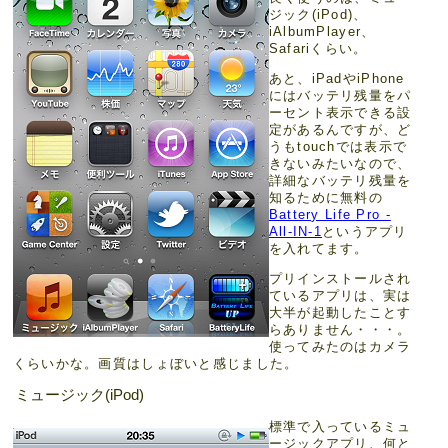
ジック(iPod)、
iAlbumPlayer、
Safariくらい。
あと、iPadやiPhone
にはバッテリ残量をパ
ーセント表示できる設
定があるんですが、ど
うもtouchでは表示で
きないみたいなので、
詳細なバッテリ残量を
知るために無料の
Battery Life Pro -
All-IN-1
というアプリ
を入れてます。
プリインストールされ
ているアプリは、実は
大半が起動したことす
らありません・・・。
使ってみたのはカメラ
くらいかな。画質はしょぼいと感じました。
ミュージック(iPod)
標準で入っているミュ
ージックアプリ、何と