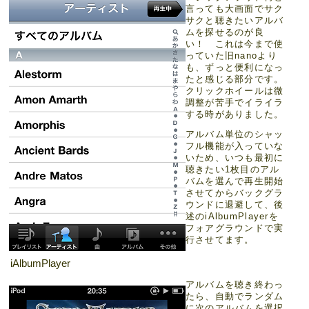
言っても大画面でサク
サクと聴きたいアルバ
ムを探せるのが良
い！ これは今まで使
っていた旧nanoより
も、ずっと便利になっ
たと感じる部分です。
クリックホイールは微
調整が苦手でイライラ
する時がありました。
アルバム単位のシャッ
フル機能が入っていな
いため、いつも最初に
聴きたい1枚目のアル
バムを選んで再生開始
させてからバックグラ
ウンドに退避して、後
述のiAlbumPlayerを
フォアグラウンドで実
行させてます。
iAlbumPlayer
アルバムを聴き終わっ
たら、自動でランダム
に次のアルバムを選択