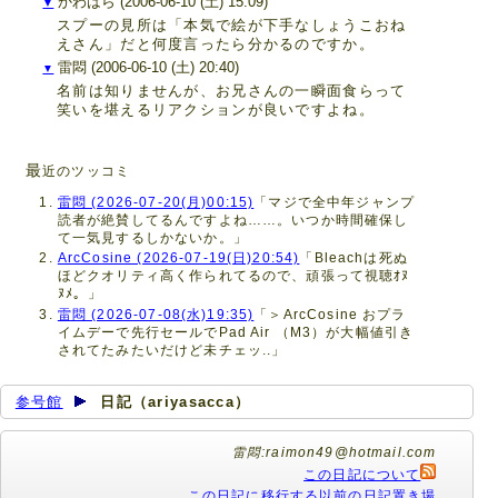
かわはら
(2006-06-10 (土) 15:09)
▼
スプーの見所は「本気で絵が下手なしょうこおね
えさん」だと何度言ったら分かるのですか。
雷悶
(2006-06-10 (土) 20:40)
▼
名前は知りませんが、お兄さんの一瞬面食らって
笑いを堪えるリアクションが良いですよね。
最
近のツッコミ
雷悶 (2026-07-20(月)00:15)
「マジで全中年ジャンプ
読者が絶賛してるんですよね……。いつか時間確保し
て一気見するしかないか。」
ArcCosine (2026-07-19(日)20:54)
「Bleachは死ぬ
ほどクオリティ高く作られてるので、頑張って視聴ｵﾇ
ﾇﾒ。」
雷悶 (2026-07-08(水)19:35)
「＞ArcCosine おプラ
イムデーで先行セールでPad Air （M3）が大幅値引き
されてたみたいだけど未チェッ..」
参号館
日記（ariyasacca）
雷悶:raimon49@hotmail.com
この日記について
この日記に移行する以前の日記置き場