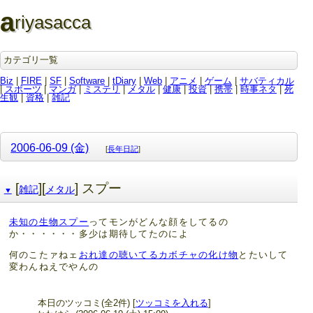
a
riyasacca
カテゴリ一覧
Biz
|
FIRE
|
SF
|
Software
|
tDiary
|
Web
|
アニメ
|
ゲーム
|
サバティカル
|
スポーツ
|
マンガ
|
ミステリ
|
メタル
|
健康
|
投資
|
携帯
|
時事ネタ
|
死
生観
|
資格
|
雑記
2006-06-09 (金)
[
長年日記
]
[
][
] スプー
雑記
メタル
▼
未知の生物スプー
ってモンがどんな顔をしてるの
か・・・・・・多少は期待してたのによ
何のこたァねェ
おれ達の聴いてるカボチャの化け物
とたいして
変わんねえでやんの
本日のツッコミ(全2件) [
ツッコミを入れる
]