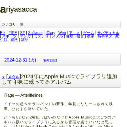
a
riyasacca
カテゴリ一覧
Biz
|
FIRE
|
SF
|
Software
|
tDiary
|
Web
|
アニメ
|
ゲーム
|
サバティカル
|
スポーツ
|
マンガ
|
ミステリ
|
メタル
|
健康
|
投資
|
携帯
|
時事ネタ
|
死
生観
|
資格
|
雑記
2024-12-31 (火)
[
長年日記
]
[
]2024年にApple Musicでライブラリ追加
メタル
▼
して印象に残ってるアルバム
Rage — Afterlifelines
ドイツの超ベテランバンドの新作。年初にリリースされて以
降、ひたすら聴いていた。
どうもCDだと2枚組っぽいのだけどApple Musicだと1つのア
ルバム扱いでライブラリに入るから管理が楽でいいなと思っ
た。 #3 Under A Black Crownや #9 Justice Will be Mine