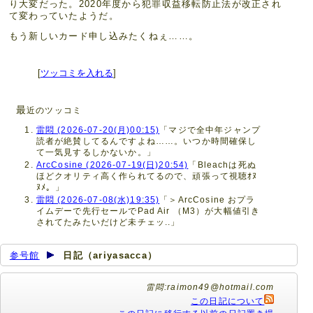
り大変だった。2020年度から犯罪収益移転防止法が改正され
て変わっていたようだ。
もう新しいカード申し込みたくねぇ……。
[
ツッコミを入れる
]
最
近のツッコミ
雷悶 (2026-07-20(月)00:15)
「マジで全中年ジャンプ
読者が絶賛してるんですよね……。いつか時間確保し
て一気見するしかないか。」
ArcCosine (2026-07-19(日)20:54)
「Bleachは死ぬ
ほどクオリティ高く作られてるので、頑張って視聴ｵﾇ
ﾇﾒ。」
雷悶 (2026-07-08(水)19:35)
「＞ArcCosine おプラ
イムデーで先行セールでPad Air （M3）が大幅値引き
されてたみたいだけど未チェッ..」
参号館
日記（ariyasacca）
雷悶:raimon49@hotmail.com
この日記について