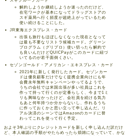
スギグループカード
解約しようか継続しようか迷ったのだけど、
在宅ワークが基本になってドラッグストアの
スギ薬局へ行く頻度が超絶上がっているため
使い続けることにした。
JR東海エクスプレス・カード
出張も旅行もほぼしなくなった現在となって
は最も不要なリストラ候補カード。グリーン
プログラム（グリプロ）使い切ったら解約で
も良いんだけどQUICPayがこのカードに紐づ
いてるのが若干面倒くさい。
セゾンゴールド・アメリカン・エキスプレス・カード
2021年に新しく発行したカード。セゾンカー
ドは優良顧客だけでなく提携企業向けにも年
会費永年無料キャンペーンやってるようで、
うちの会社では米国出張が多い社員はこれを
作って持って行くのが定番らしく、今まで1ミ
リも興味なかったけど、会社員を続ける気力
もあと何年持つか分からないし、作れるうち
に作っておくかと思い立って申し込んだ。リ
アル決済のシーンではAmazonのカードに替
わってこれを使って行く予定。
およそ3年ぶりにクレジットカードを新しく申し込んだ訳だけ
ど、本人確認の手順がやたらめったら煩雑になっていて、かな