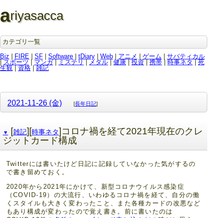
a
riyasacca
カテゴリ一覧
Biz
|
FIRE
|
SF
|
Software
|
tDiary
|
Web
|
アニメ
|
ゲーム
|
サバティカル
|
スポーツ
|
マンガ
|
ミステリ
|
メタル
|
健康
|
投資
|
携帯
|
時事ネタ
|
死
生観
|
資格
|
雑記
2021-11-26 (金)
[
長年日記
]
[
][
]コロナ禍を経て2021年現在のクレ
雑記
時事ネタ
▼
ジットカード構成
Twitterには書いたけど日記に記録していなかった気がするの
で書き留めておく。
2020年から2021年にかけて、新型コロナウイルス感染症
（COVID‑19）の大流行、いわゆるコロナ禍を経て、自分の働
くスタイルも大きく変わったこと、また各種カードの改悪など
もあり構成が変わったので覚え書き。前に書いたのは