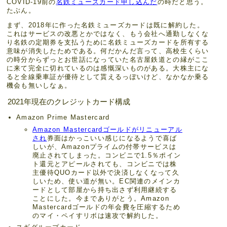
COVID‑19前の
名鉄ミューズカード申し込んだ
の時だと思う。
たぶん。
まず、2018年に作った名鉄ミューズカードは既に解約した。
これはサービスの改悪とかではなく、もう会社へ通勤しなくな
り名鉄の定期券を支払うために名鉄ミューズカードを所有する
意味が消失したためである。何だかんだ言って、高校生くらい
の時分からずっとお世話になっていた名古屋鉄道との縁がここ
に来て完全に切れているのは感慨深いものがある。大株主にな
ると全線乗車証が優待として貰えるっぽいけど、なかなか乗る
機会も無いしなぁ。
2021年現在のクレジットカード構成
Amazon Prime Mastercard
Amazon Mastercardゴールドがリニューアル
され
券面はかっこいい感じになるようで喜ば
しいが、Amazonプライムの付帯サービスは
廃止されてしまった。コンビニで1.5％ポイン
ト還元とアピールされても、コンビニでは株
主優待QUOカード以外で決済しなくなって久
しいため、使い道が無い。EC関連のメインカ
ードとして部屋から持ち出さず利用継続する
ことにした。今までありがとう。Amazon
Mastercardゴールドの年会費を圧縮するため
のマイ・ペイすリボは速攻で解約した。