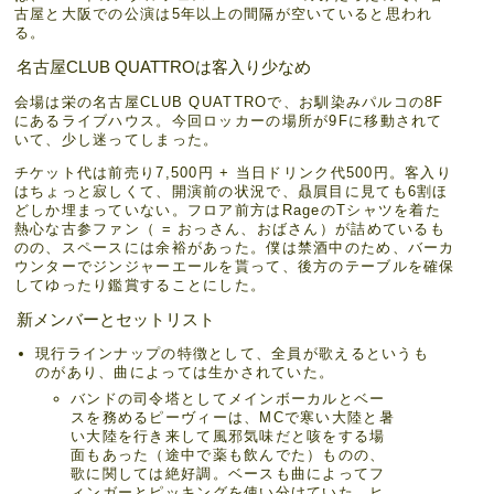
古屋と大阪での公演は5年以上の間隔が空いていると思われ
る。
名古屋CLUB QUATTROは客入り少なめ
会場は栄の名古屋CLUB QUATTROで、お馴染みパルコの8F
にあるライブハウス。今回ロッカーの場所が9Fに移動されて
いて、少し迷ってしまった。
チケット代は前売り7,500円 + 当日ドリンク代500円。客入り
はちょっと寂しくて、開演前の状況で、贔屓目に見ても6割ほ
どしか埋まっていない。フロア前方はRageのTシャツを着た
熱心な古参ファン（ = おっさん、おばさん）が詰めているも
のの、スペースには余裕があった。僕は禁酒中のため、バーカ
ウンターでジンジャーエールを貰って、後方のテーブルを確保
してゆったり鑑賞することにした。
新メンバーとセットリスト
現行ラインナップの特徴として、全員が歌えるというも
のがあり、曲によっては生かされていた。
バンドの司令塔としてメインボーカルとベー
スを務めるピーヴィーは、MCで寒い大陸と暑
い大陸を行き来して風邪気味だと咳をする場
面もあった（途中で薬も飲んでた）ものの、
歌に関しては絶好調。ベースも曲によってフ
ィンガーとピッキングを使い分けていた。ヒ