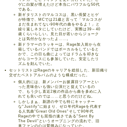
ゲに白髪が増えたけど本当にパワフルな50代
である。
新ギタリストのマルコスは、黒い長髪とヒゲ
が特徴で、MCでは21歳と言って「マルコスが
まだ生まれてない90年代の曲をやるよ！」と
繰り返しネタにしていたけど、実際は39～40
歳くらいらしい。見た目が若いからジョーク
とは気付かなかったよ……。
新ドラマーのラッキーは、Rage加入前から在
籍しているバンドではボーカルをしていると
かで、この日も曲によってはドラムを叩きな
がらコーラスにも参加していた。安定したリ
ズムを刻んでいた。
セットリストはRageのキャリアを総括した、新旧織り
交ぜたベストアルバムのような構成だった。
個人的には、新メンバーお披露目ツアーとい
った意味合いも強い公演だと捉えているの
で、もう少し直近2枚の作品から曲を多めに入
れても良いのでは……と思うのだけどね。
しかしまぁ、新譜の中でも特にキャッチー
な"Justify"に始まり、ゼロ年代Rageを代表す
る人気曲"Great Old Ones"そして90年代
Rageの中でも屈指の速さである"Sent By
The Devil"というオープニングの流れで、旧
来ファンの心は鷲掴みになっていた。