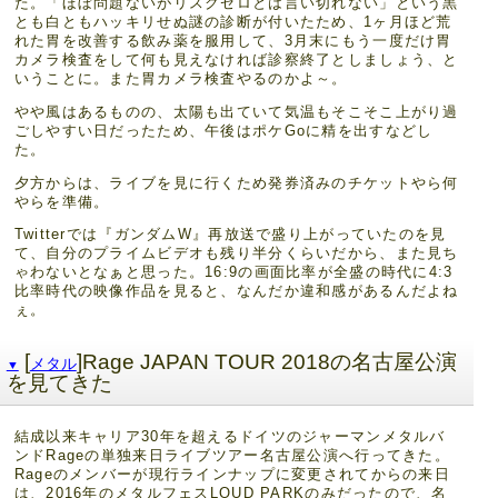
た。「ほぼ問題ないがリスクゼロとは言い切れない」という黒
とも白ともハッキリせぬ謎の診断が付いたため、1ヶ月ほど荒
れた胃を改善する飲み薬を服用して、3月末にもう一度だけ胃
カメラ検査をして何も見えなければ診察終了としましょう、と
いうことに。また胃カメラ検査やるのかよ～。
やや風はあるものの、太陽も出ていて気温もそこそこ上がり過
ごしやすい日だったため、午後はポケGoに精を出すなどし
た。
夕方からは、ライブを見に行くため発券済みのチケットやら何
やらを準備。
Twitterでは『ガンダムW』再放送で盛り上がっていたのを見
て、自分のプライムビデオも残り半分くらいだから、また見ち
ゃわないとなぁと思った。16:9の画面比率が全盛の時代に4:3
比率時代の映像作品を見ると、なんだか違和感があるんだよね
ぇ。
[
]Rage JAPAN TOUR 2018の名古屋公演
メタル
▼
を見てきた
結成以来キャリア30年を超えるドイツのジャーマンメタルバ
ンドRageの単独来日ライブツアー名古屋公演へ行ってきた。
Rageのメンバーが現行ラインナップに変更されてからの来日
は、2016年のメタルフェスLOUD PARKのみだったので、名