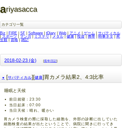
a
riyasacca
カテゴリ一覧
Biz
|
FIRE
|
SF
|
Software
|
tDiary
|
Web
|
アニメ
|
ゲーム
|
サバティカル
|
スポーツ
|
マンガ
|
ミステリ
|
メタル
|
健康
|
投資
|
携帯
|
時事ネタ
|
死
生観
|
資格
|
雑記
2018-02-23 (金)
[
長年日記
]
[
][
]胃カメラ結果2、4:3比率
サバティカル
健康
▼
睡眠と天候
前日就寝：23:30
当日起床：07:00
当日天候：晴れ、暖かい
胃カメラ検査の際に採取した細胞を、外部の診断に出していた
細胞検査の結果が出たということで、病院に聞きに行ってき