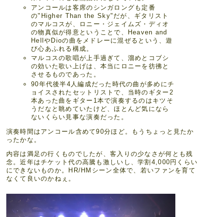
アンコールは客席のシンガロングも定番
の"Higher Than the Sky"だが、ギタリスト
のマルコスが、ロニー・ジェイムズ・ディオ
の物真似が得意ということで、Heaven and
HellやDioの曲をメドレーに混ぜるという、遊
び心あふれる構成。
マルコスの歌唱が上手過ぎて、溜めとコブシ
の効いた歌い上げは、本当にロニーを彷彿と
させるものであった。
90年代後半4人編成だった時代の曲が多めにチ
ョイスされたセットリストで、当時のギター2
本あった曲をギター1本で演奏するのはキツそ
うだなと眺めていたけど、ほとんど気になら
ないくらい見事な演奏だった。
演奏時間はアンコール含めて90分ほど。もうちょっと見たか
ったかな。
内容は満足の行くものでしたが、客入りの少なさが何とも残
念。近年はチケット代の高騰も激しいし、学割4,000円くらい
にできないものか。HR/HMシーン全体で、若いファンを育て
なくて良いのかねぇ。