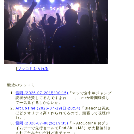
[
ツッコミを入れる
]
最
近のツッコミ
雷悶 (2026-07-20(月)00:15)
「マジで全中年ジャンプ
読者が絶賛してるんですよね……。いつか時間確保し
て一気見するしかないか。」
ArcCosine (2026-07-19(日)20:54)
「Bleachは死ぬ
ほどクオリティ高く作られてるので、頑張って視聴ｵﾇ
ﾇﾒ。」
雷悶 (2026-07-08(水)19:35)
「＞ArcCosine おプラ
イムデーで先行セールでPad Air （M3）が大幅値引き
されてたみたいだけど未チェッ..」