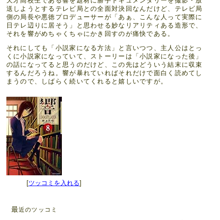
天才高校生である響を題材に勝手ドキュメンタリーを撮影・放
送しようとするテレビ局との全面対決回なんだけど、テレビ局
側の局長や悪徳プロデューサーが「あぁ、こんな人って実際に
日テレ辺りに居そう」と思わせる妙なリアリティある造形で、
それを響がめちゃくちゃにかき回すのが痛快である。
それにしても「小説家になる方法」と言いつつ、主人公はとっ
くに小説家になっていて、ストーリーは「小説家になった後」
の話になってると思うのだけど、この先はどういう結末に収束
するんだろうね。響が暴れていればそれだけで面白く読めてし
まうので、しばらく続いてくれると嬉しいですが。
[
ツッコミを入れる
]
最
近のツッコミ