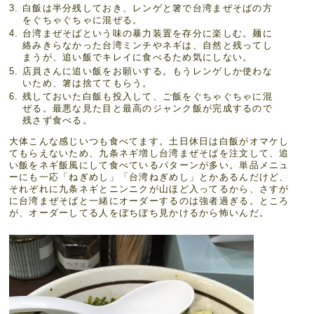
白飯は半分残しておき、レンゲと箸で台湾まぜそばの方
をぐちゃぐちゃに混ぜる。
台湾まぜそばという味の暴力装置を存分に楽しむ。麺に
絡みきらなかった台湾ミンチやネギは、自然と残ってし
まうが、追い飯でキレイに食べるため気にしない。
店員さんに追い飯をお願いする。もうレンゲしか使わな
いため、箸は捨ててもらう。
残しておいた白飯も投入して、ご飯をぐちゃぐちゃに混
ぜる。最悪な見た目と最高のジャンク飯が完成するので
残さず食べる。
大体こんな感じいつも食べてます。土日休日は白飯がオマケし
てもらえないため、九条ネギ増し台湾まぜそばを注文して、追
い飯をネギ飯風にして食べているパターンが多い。単品メニュ
ーにも一応「ねぎめし」「台湾ねぎめし」とかあるんだけど、
それぞれに九条ネギとニンニクが山ほど入ってるから、さすが
に台湾まぜそばと一緒にオーダーするのは強者過ぎる。ところ
が、オーダーしてる人をぼちぼち見かけるから怖いんだ。