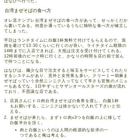
はなびへ行った。
台湾まぜそばの食べ方
オレ流テンプレ台湾まぜそばの食べ方があって、せっかくだか
ら書いてみる。何度か通っているうちに独特な食べ方が確立し
てしまった。
平日はランチタイムに白飯1杯無料で付けてもらえるので、混
雑を避けて13:30くらいに行くのが良い。ライチタイム期限の
14時までに入店できれば、大抵は注文を受け付けてくれる。
12時前後のピーク時に行くと、かなりの時間を店の前で並ん
で待つことになる。
はなびは、麺少な目で注文すると味玉をサービスしてくれたり
するシステムがあり、意外と女性客も多い。クリーミー胡麻ま
ぜそばっていう全然ニンニク入ってなくて辛さも皆無のメニュ
ーもあるでな。1日中ずっとサザンオールスターズの曲が流れ
ており、不思議な店である。
店員さんにトロ肉台湾まぜそばの食券を渡し、白飯1杯
もお願いする。ニンニクは抜かないで入れて下さいと伝
える。
まぜそばが来たら、まずトロ肉x3つを白飯の上に移して
白飯半分を頂く。
肉と白飯というのは人間の根源的な欲求の一
つであると俺は考える。