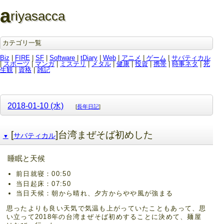
a
riyasacca
カテゴリ一覧
Biz
|
FIRE
|
SF
|
Software
|
tDiary
|
Web
|
アニメ
|
ゲーム
|
サバティカル
|
スポーツ
|
マンガ
|
ミステリ
|
メタル
|
健康
|
投資
|
携帯
|
時事ネタ
|
死
生観
|
資格
|
雑記
2018-01-10 (水)
[
長年日記
]
[
]台湾まぜそば初めした
サバティカル
▼
睡眠と天候
前日就寝：00:50
当日起床：07:50
当日天候：朝から晴れ、夕方からやや風が強まる
思ったよりも良い天気で気温も上がっていたこともあって、思
い立って2018年の台湾まぜそば初めすることに決めて、麺屋