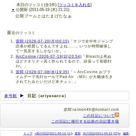
本日のツッコミ(全1件) [
ツッコミを入れる
]
公開厨
(2011-05-19 (木) 21:21)
▼
公開ブームとはたまげたなぁ
最
近のツッコミ
雷悶 (2026-07-20(月)00:15)
「マジで全中年ジャンプ
読者が絶賛してるんですよね……。いつか時間確保し
て一気見するしかないか。」
ArcCosine (2026-07-19(日)20:54)
「Bleachは死ぬ
ほどクオリティ高く作られてるので、頑張って視聴ｵﾇ
ﾇﾒ。」
雷悶 (2026-07-08(水)19:35)
「＞ArcCosine おプラ
イムデーで先行セールでPad Air （M3）が大幅値引き
されてたみたいだけど未チェッ..」
参号館
日記（ariyasacca）
雷悶:raimon49@hotmail.com
この日記について
この日記に移行する以前の日記置き場
トップ
«前の日記(2011-05-14 (土))
最新
次の日記(2011-05-22 (日))»
編集