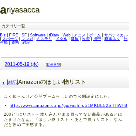
a
riyasacca
カテゴリ一覧
Biz
|
FIRE
|
SF
|
Software
|
tDiary
|
Web
|
アニメ
|
ゲーム
|
サバティカル
|
スポーツ
|
マンガ
|
ミステリ
|
メタル
|
健康
|
投資
|
携帯
|
時事ネタ
|
死
生観
|
資格
|
雑記
2011-05-19 (木)
[
長年日記
]
[
]Amazonのほしい物リスト
雑記
▼
よく知らんけど公開ブームらしいので公開設定にした。
http://www.amazon.co.jp/gp/wishlist/1MKBE52SHHWH8
2007年にリストへ放り込んだまま買ってない商品があるとは
たまげたなぁ。「ほしい物リスト ≠ あとで買うリスト」なん
だと改めて実感する。