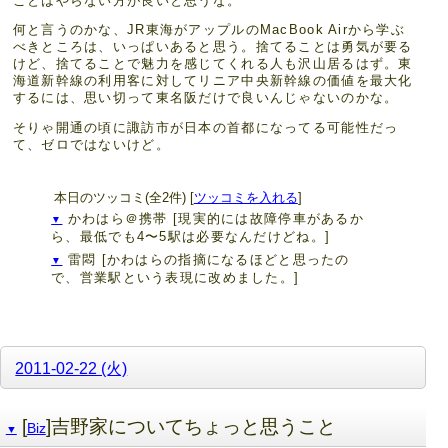
ことはやらない方が良いと思うな。
何と言うのかな、JR東海がアップルのMacBook Airから学ぶ
べきところは、いっぱいあると思う。捨てることは勇気が要る
けど、捨てることで魅力を感じてくれる人も沢山居るはず。東
海道新幹線の利用客に対してリニア中央新幹線の価値を最大化
するには、思い切って東名阪だけで良いんじゃないのかな。
そりゃ開通の頃に諏訪市が日本の首都になってる可能性だっ
て、ゼロではないけど。
本日のツッコミ(全2件) [
ツッコミを入れる
]
かわはら＠携帯
[現実的には故障停車があるか
▼
ら、最低でも4〜5駅は必要なんだけどね。]
雷悶
[かわはらの指摘になるほどと思ったの
▼
で、営業駅という表現に改めました。]
2011-02-22 (火)
[
]吉野家についてちょっと思うこと
Biz
▼