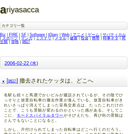
a
riyasacca
カテゴリ一覧
Biz
|
FIRE
|
SF
|
Software
|
tDiary
|
Web
|
アニメ
|
ゲーム
|
サバティカル
|
スポーツ
|
マンガ
|
ミステリ
|
メタル
|
健康
|
投資
|
携帯
|
時事ネタ
|
死
生観
|
資格
|
雑記
2006-02-22 (水)
[
] 撤去されたケッタは、どこへ
雑記
▼
名駅も続々と馬鹿でかいビルが建設されているが、その陰でひ
っそりと放置自転車の撤去作業が進んでいる。放置自転車がき
れいさっぱり消えてしまった笹島交差点は、たったこれだけの
ことで、こうも景観が変わるのかといった感がある。そしてこ
こに、
モードスパイラルタワー
がそびえたち、再び街の景観は
とんでもないことになると。
しかし、片付けられてしまった自転車はどこへ行くのだろう。