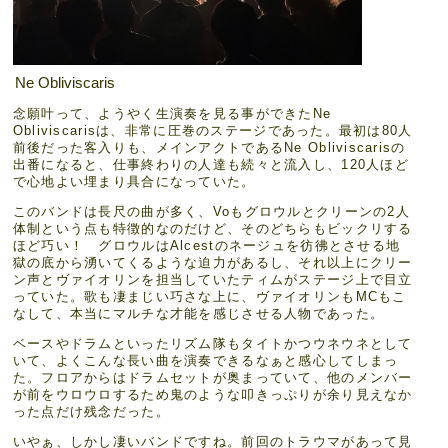
Ne Obliviscaris
念願叶って、ようやく生演奏を見る事ができたNe
Obliviscarisは、非常に圧巻のステージであった。最初は80人
前後だった客入りも、メインアクトであるNe Obliviscarisの
出番になると、仕事終わりの人達も続々と流入し、120人ほど
で心地よい埋まり具合になっていた。
このバンドは長尺の曲が多く、Voもグロウルとクリーンの2人
体制という点も特徴的なのだけど、そのどちらもビックリする
ほど巧い！ グロウルはAlcestのネージュを彷彿とさせる地
獄の底から湧いてくるような迫力があるし、それ以上にクリー
ン声とヴァイオリンを担当していたティムがステージ上で目立
っていた。歌も凄まじい巧さな上に、ヴァイオリンもMCもこ
なして、本当にマルチな才能を感じさせる人物であった。
ベースやドラムといったリズム隊もタイトかつウネウネとして
いて、よくこんな長い曲を演奏できるなぁと感心してしまっ
た。フロアからはドラムセットが奥まっていて、他のメンバー
が前をウロウロするため鬼のような叩きっぷりが余り見えなか
った点だけ残念だった。
いやぁ、しかし凄いバンドですね。前回のトラウマがあって見