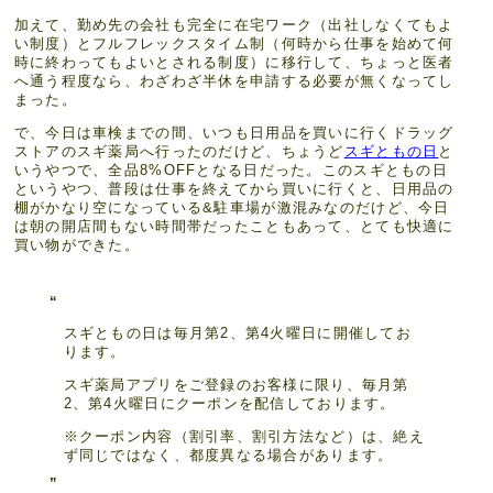
加えて、勤め先の会社も完全に在宅ワーク（出社しなくてもよ
い制度）とフルフレックスタイム制（何時から仕事を始めて何
時に終わってもよいとされる制度）に移行して、ちょっと医者
へ通う程度なら、わざわざ半休を申請する必要が無くなってし
まった。
で、今日は車検までの間、いつも日用品を買いに行くドラッグ
ストアのスギ薬局へ行ったのだけど、ちょうど
スギともの日
と
いうやつで、全品8%OFFとなる日だった。このスギともの日
というやつ、普段は仕事を終えてから買いに行くと、日用品の
棚がかなり空になっている&駐車場が激混みなのだけど、今日
は朝の開店間もない時間帯だったこともあって、とても快適に
買い物ができた。
スギともの日は毎月第2、第4火曜日に開催してお
ります。
スギ薬局アプリをご登録のお客様に限り、毎月第
2、第4火曜日にクーポンを配信しております。
※クーポン内容（割引率、割引方法など）は、絶え
ず同じではなく、都度異なる場合があります。