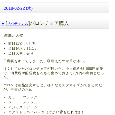
2018-02-22 (木)
[
]バロンチェア購入
サバティカル
▼
睡眠と天候
前日就寝：01:30
当日起床：11:15
当日天候：曇り
三度寝をキメてしまった。寝違えたのか首が痛い。
注文していたバロンチェアが届いた。中古価格65,000円前後
で、消費税や配送費もろもろ含めておよそ7万円の出費となっ
た。
バロンは新品注文すると、様々なカスタマイズができるのだ
が、中古品のため
カラー：ブラック
シート：メッシュ
アジャストアーム
エクストラハイバック（でかい背もたれ付き）