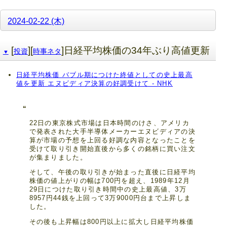
2024-02-22 (木)
[
][
]日経平均株価の34年ぶり高値更新
投資
時事ネタ
▼
日経平均株価 バブル期につけた終値としての史上最高
値を更新 エヌビディア決算の好調受けて - NHK
22日の東京株式市場は日本時間のけさ、アメリカ
で発表された大手半導体メーカーエヌビディアの決
算が市場の予想を上回る好調な内容となったことを
受けて取り引き開始直後から多くの銘柄に買い注文
が集まりました。
そして、午後の取り引きが始まった直後に日経平均
株価の値上がりの幅は700円を超え、1989年12月
29日につけた取り引き時間中の史上最高値、3万
8957円44銭を上回って3万9000円台まで上昇しま
した。
その後も上昇幅は800円以上に拡大し日経平均株価