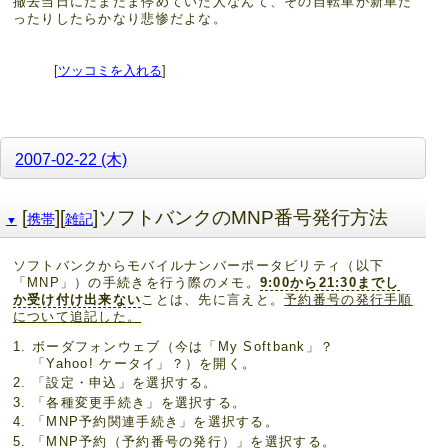
撤去当日にたまたま停めていた人なんて、その自転車が新車だ
ったりしたらかなり悲惨だよな。
[
ツッコミを入れる
]
2007-02-22 (木)
[
][
]ソフトバンクのMNP番号発行方法
携帯
雑記
▼
ソフトバンクからモバイルナンバーポータビリティ（以下
「MNP」）の手続きを行う際のメモ。
9:00から21:30までし
か受け付け出来ない
ことは、先に言えと。
予約番号の発行手順
について追記した。
ボーダフォンウェブ（今は「My Softbank」？
「Yahoo! ケータイ」？）を開く。
「設定・申込」を選択する。
「各種変更手続き」を選択する。
「MNP予約関連手続き」を選択する。
「MNP予約（予約番号の発行）」を選択する。