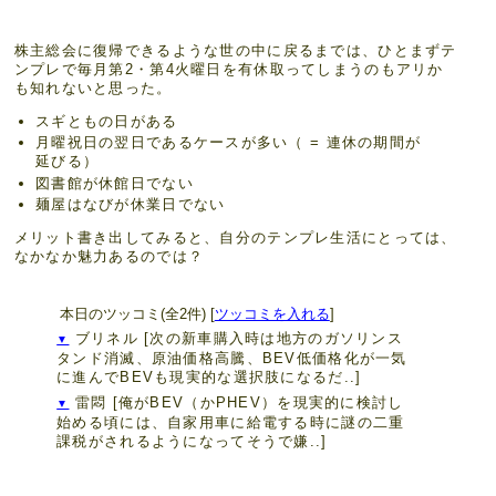
株主総会に復帰できるような世の中に戻るまでは、ひとまずテ
ンプレで毎月第2・第4火曜日を有休取ってしまうのもアリか
も知れないと思った。
スギともの日がある
月曜祝日の翌日であるケースが多い（ = 連休の期間が
延びる）
図書館が休館日でない
麺屋はなびが休業日でない
メリット書き出してみると、自分のテンプレ生活にとっては、
なかなか魅力あるのでは？
本日のツッコミ(全2件) [
ツッコミを入れる
]
ブリネル
[次の新車購入時は地方のガソリンス
▼
タンド消滅、原油価格高騰、BEV低価格化が一気
に進んでBEVも現実的な選択肢になるだ..]
雷悶
[俺がBEV（かPHEV）を現実的に検討し
▼
始める頃には、自家用車に給電する時に謎の二重
課税がされるようになってそうで嫌..]