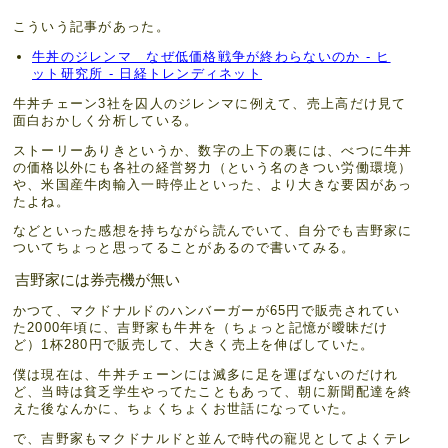
こういう記事があった。
牛丼のジレンマ なぜ低価格戦争が終わらないのか - ヒ
ット研究所 - 日経トレンディネット
牛丼チェーン3社を囚人のジレンマに例えて、売上高だけ見て
面白おかしく分析している。
ストーリーありきというか、数字の上下の裏には、べつに牛丼
の価格以外にも各社の経営努力（という名のきつい労働環境）
や、米国産牛肉輸入一時停止といった、より大きな要因があっ
たよね。
などといった感想を持ちながら読んでいて、自分でも吉野家に
ついてちょっと思ってることがあるので書いてみる。
吉野家には券売機が無い
かつて、マクドナルドのハンバーガーが65円で販売されてい
た2000年頃に、吉野家も牛丼を（ちょっと記憶が曖昧だけ
ど）1杯280円で販売して、大きく売上を伸ばしていた。
僕は現在は、牛丼チェーンには滅多に足を運ばないのだけれ
ど、当時は貧乏学生やってたこともあって、朝に新聞配達を終
えた後なんかに、ちょくちょくお世話になっていた。
で、吉野家もマクドナルドと並んで時代の寵児としてよくテレ