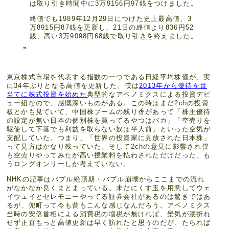
は取り引き時間中に3万9156円97銭をつけました。
終値でも1989年12月29日につけた史上最高値、3
万8915円87銭を更新し、21日の終値より836円52
銭、高い3万9098円68銭で取り引きを終えました。
東京株式市場を代表する指数の一つである日経平均株価が、実
に34年ぶりとなる高値を更新した。僕は
2013年から優待を目
当てに株式投資を始めた
典型的なアベノミクスによる投資デビ
ュー組なので、感慨深いものがある。この時はまだ2chの投資
板とかも見ていて、中国株ブームの残り香があって「株主優待
の設定が無い日本の個別株を買ってるやつはバカ」「空売りを
駆使して下落でも利益を取らない奴は半人前」といった空気が
支配していた。つまり、「世界の投資家に見放された日本株」
って見方はかなり残っていた。そして2chの意見に影響され僕
も空売りやってみたが高い授業料を払わされただけだった、も
うロングオンリーしか考えていない。
NHKの記事はバブル絶頂期・バブル崩壊からここまでの流れ
がなかなか良くまとまっている。未だにくす玉を用意してウェ
イウェイとセレモニーやってる証券会社があるのは驚きではあ
るが、兜町って今も昔もこんな感じなんだろう。アベノミクス
当時の安倍首相による消費税の増税が無ければ、景気が腰折れ
せず正直もっと高値更新は早く訪れたと思うのだが、たられば