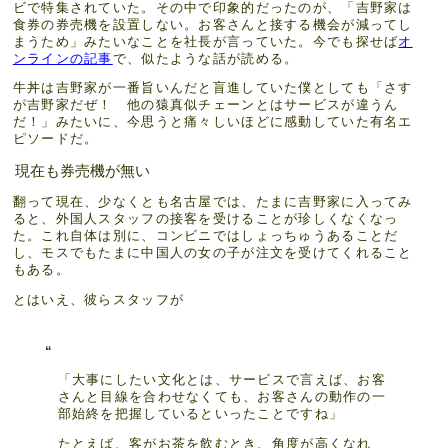
ビで特集されていた。その中で印象的だったのが、「吉野家は
食券の券売機を設置しない。お客さんと接する機会が減ってし
まうため」みたいなことを社長が言っていた。今でも探せば
オ
ンラインの記事
で、似たような話が読める。
牛丼は吉野家が一番旨いんだと盲進していた僕としても「さす
が吉野家だぜ！ 他の猿真似チェーンとはサービスが違うん
だ！」みたいに、今思うと痛々しいほどに感動していた有名エ
ピソードだ。
現在も券売機が無い
翻って現在、少なくとも名古屋では、たまに吉野家に入ってみ
ると、外国人スタッフの接客を受けることが珍しくなくなっ
た。これ自体は別に、コンビニではしょっちゅうあることだ
し、モスでもたまに中国人の女の子が注文を受けてくれること
もある。
とはいえ、彼らスタッフが
「大事にしたい文化とは、サービスで言えば、お客
さんと目線を合わせなくても、お客さんの動作の一
部始終を把握しているといったことですね」
たとえば、客がお茶を飲むとき、角度が高くなれ