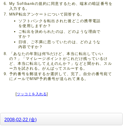
My Softbankの規約に同意するため、端末の暗証番号を
入力する。
MNP転出アンケートについて回答する。
ソフトバンクを転出された後どこの携帯電話
を使用しますか？
ご転出を決められたのは、どのような理由で
すか？
日頃、ご不満に思っていたのは、どのような
内容ですか？
「あなたの年割は何%だけど、本当に転出していい
の？」「マイレージポイントがこれだけ残っているけ
ど、本当に転出してええのんか？」などと聞かれ、スル
ー力を試される。がんばってスルーする。
予約番号を郵送するか選択して、完了。自分の番号宛て
にメールでMNP予約番号が送られて来る。
[
ツッコミを入れる
]
2008-02-22 (金)