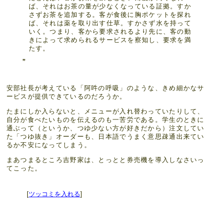
ば、それはお茶の量が少なくなっている証拠。すか
さずお茶を追加する。客が食後に胸ポケットを探れ
ば、それは薬を取り出す仕草。すかさず水を持って
いく。つまり、客から要求されるより先に、客の動
きによって求められるサービスを察知し、要求を満
たす。
安部社長が考えている「阿吽の呼吸」のような、きめ細かなサ
ービスが提供できているのだろうか。
たまにしか入らないと、メニューが入れ替わっていたりして、
自分が食べたいものを伝えるのも一苦労である。学生のときに
通ぶって（というか、つゆ少ない方が好きだから）注文してい
た「つゆ抜き」オーダーも、日本語でうまく意思疎通出来てい
るか不安になってしまう。
まあつまるところ吉野家は、とっとと券売機を導入しなさいっ
てこった。
[
ツッコミを入れる
]