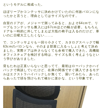
というモデルに相成った。
ほぼリープかコンテッサに決めかけていたのに何故バロンにな
ったかと言うと、理由としてはサイズなのです。
自室のドアが、メジャーで測ってみると、およそ64cmで、リ
ープもコンテッサも搬入には67cmほどの幅が必要。もちろん
ドアを一時的に外してしまえば大抵の椅子は入るのだけど、寒
いのに日曜大工したくない……。
で、コンテッサよりも一回り小さくて、カタログスペックで幅
63cmのバロンなら、そのまま部屋に入るっしょと考えて決め
ました。実際ドアは外さらなくても余裕で搬入できた。高機能
オフィスチェアを検討する時は、サイズも良く考えようなとい
う学びがありました。
背もたれは正直いらないと思ってて、最初はローバックかハイ
バックで商談していたけど、在庫の関係ですぐ購入できるモデ
ルはエクストラハイバックしか無くて、届いてみたら、あった
らあったで頭を預けられて確かに楽かな、という印象です。