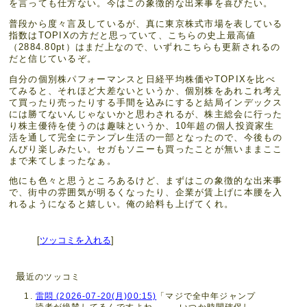
を言っても仕方ない。今はこの象徴的な出来事を喜びたい。
普段から度々言及しているが、真に東京株式市場を表している
指数はTOPIXの方だと思っていて、こちらの史上最高値
（2884.80pt）はまだ上なので、いずれこちらも更新されるの
だと信じているぞ。
自分の個別株パフォーマンスと日経平均株価やTOPIXを比べ
てみると、それほど大差ないというか、個別株をあれこれ考え
て買ったり売ったりする手間を込みにすると結局インデックス
には勝てないんじゃないかと思わされるが、株主総会に行った
り株主優待を使うのは趣味というか、10年超の個人投資家生
活を通して完全にテンプレ生活の一部となったので、今後もの
んびり楽しみたい。セガもソニーも買ったことが無いままここ
まで来てしまったなぁ。
他にも色々と思うところあるけど、まずはこの象徴的な出来事
で、街中の雰囲気が明るくなったり、企業が賃上げに本腰を入
れるようになると嬉しい。俺の給料も上げてくれ。
[
ツッコミを入れる
]
最
近のツッコミ
雷悶 (2026-07-20(月)00:15)
「マジで全中年ジャンプ
読者が絶賛してるんですよね……。いつか時間確保し