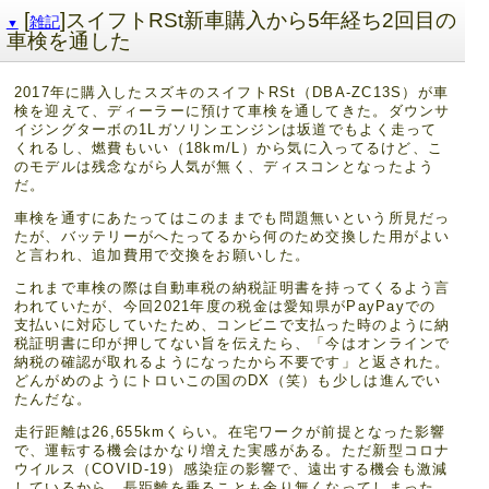
[
]スイフトRSt新車購入から5年経ち2回目の
雑記
▼
車検を通した
2017年に購入したスズキのスイフトRSt（DBA-ZC13S）が車
検を迎えて、ディーラーに預けて車検を通してきた。ダウンサ
イジングターボの1Lガソリンエンジンは坂道でもよく走って
くれるし、燃費もいい（18km/L）から気に入ってるけど、こ
のモデルは残念ながら人気が無く、ディスコンとなったよう
だ。
車検を通すにあたってはこのままでも問題無いという所見だっ
たが、バッテリーがへたってるから何のため交換した用がよい
と言われ、追加費用で交換をお願いした。
これまで車検の際は自動車税の納税証明書を持ってくるよう言
われていたが、今回2021年度の税金は愛知県がPayPayでの
支払いに対応していたため、コンビニで支払った時のように納
税証明書に印が押してない旨を伝えたら、「今はオンラインで
納税の確認が取れるようになったから不要です」と返された。
どんがめのようにトロいこの国のDX（笑）も少しは進んでい
たんだな。
走行距離は26,655kmくらい。在宅ワークが前提となった影響
で、運転する機会はかなり増えた実感がある。ただ新型コロナ
ウイルス（COVID-19）感染症の影響で、遠出する機会も激減
しているから、長距離を乗ることも余り無くなってしまった。