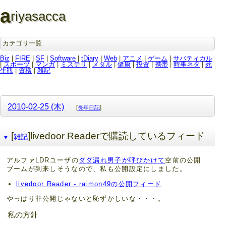
a
riyasacca
カテゴリ一覧
Biz
|
FIRE
|
SF
|
Software
|
tDiary
|
Web
|
アニメ
|
ゲーム
|
サバティカル
|
スポーツ
|
マンガ
|
ミステリ
|
メタル
|
健康
|
投資
|
携帯
|
時事ネタ
|
死
生観
|
資格
|
雑記
2010-02-25 (木)
[
長年日記
]
[
]livedoor Readerで購読しているフィード
雑記
▼
アルファLDRユーザの
ダダ漏れ男子が呼びかけて
空前の公開
ブームが到来しそうなので、私も公開設定にしました。
livedoor Reader - raimon49の公開フィード
やっぱり非公開じゃないと恥ずかしいな・・・。
私の方針