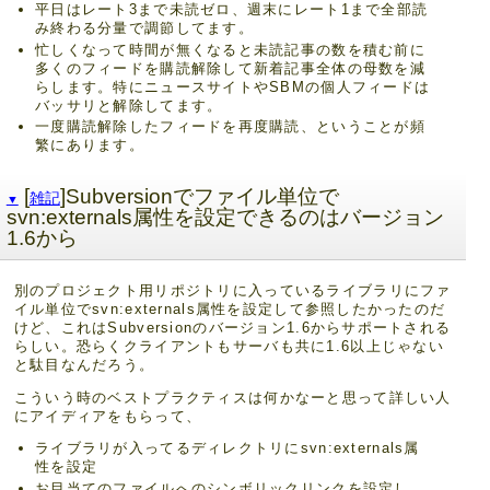
平日はレート3まで未読ゼロ、週末にレート1まで全部読
み終わる分量で調節してます。
忙しくなって時間が無くなると未読記事の数を積む前に
多くのフィードを購読解除して新着記事全体の母数を減
らします。特にニュースサイトやSBMの個人フィードは
バッサリと解除してます。
一度購読解除したフィードを再度購読、ということが頻
繁にあります。
[
]Subversionでファイル単位で
雑記
▼
svn:externals属性を設定できるのはバージョン
1.6から
別のプロジェクト用リポジトリに入っているライブラリにファ
イル単位でsvn:externals属性を設定して参照したかったのだ
けど、これはSubversionのバージョン1.6からサポートされる
らしい。恐らくクライアントもサーバも共に1.6以上じゃない
と駄目なんだろう。
こういう時のベストプラクティスは何かなーと思って詳しい人
にアイディアをもらって、
ライブラリが入ってるディレクトリにsvn:externals属
性を設定
お目当てのファイルへのシンボリックリンクを設定し