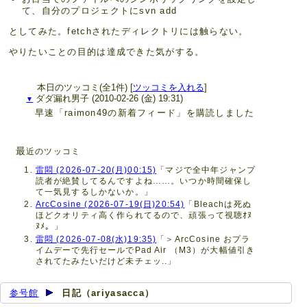
て、自分のプロジェクトにsvn add
としてみた。fetchされたディレクトリには触らない。
やりたいことの目的は達成できた気がする。
本日のツッコミ(全1件) [
ツッコミを入れる
]
ダダ漏れ男子
(2010-02-26 (金) 19:31)
▼
早速「raimon49の新着フィード」を購読しました
最
近のツッコミ
雷悶 (2026-07-20(月)00:15)
「マジで全中年ジャンプ
読者が絶賛してるんですよね……。いつか時間確保し
て一気見するしかないか。」
ArcCosine (2026-07-19(日)20:54)
「Bleachは死ぬ
ほどクオリティ高く作られてるので、頑張って視聴ｵﾇ
ﾇﾒ。」
雷悶 (2026-07-08(水)19:35)
「＞ArcCosine おプラ
イムデーで先行セールでPad Air （M3）が大幅値引き
されてたみたいだけど未チェッ..」
参号館
日記（ariyasacca）