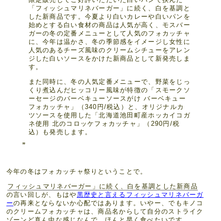
「フィッシュマリネバーガー」に続く、白を基調と
した新商品です。今夏より白いカレーや白いパンを
始めとする白い食材の商品は人気が高く、モスバー
ガーの冬の定番メニューとして人気のフォカッチャ
に、今年は温かさ、冬の季節感をイメージし女性に
人気のあるチーズ風味のクリームシチューをアレン
ジした白いソースをかけた新商品として新発売しま
す。
また同時に、冬の人気定番メニューで、野菜をじっ
くり煮込んだヒッコリー風味が特徴の「スモークソ
ーセージのバーベキューソースがけ バーベキュー
フォカッチャ」（340円/税込）と、オリジナルカ
ツソースを使用した「北海道池田町産ホッカイコガ
ネ使用 北のコロッケフォカッチャ」（290円/税
込）も発売します。
今年の冬はフォカッチャ祭りということで。
フィッシュマリネバーガー」に続く、白を基調とした新商品
の言い回しが、もはや
黒歴史と言えるフィッシュマリネバーガ
ー
の再来とならないか心配ではあります。いやー、でもキノコ
のクリームフォカッチャは、商品名からして自分のストライク
ゾーンど真ん中な感じなんで、ほんと早く食べたいです。