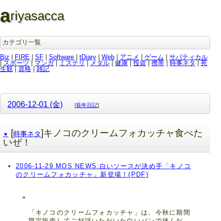
a
riyasacca
カテゴリ一覧
Biz
|
FIRE
|
SF
|
Software
|
tDiary
|
Web
|
アニメ
|
ゲーム
|
サバティカル
|
スポーツ
|
マンガ
|
ミステリ
|
メタル
|
健康
|
投資
|
携帯
|
時事ネタ
|
死
生観
|
資格
|
雑記
2006-12-01 (金)
[
長年日記
]
[
]キノコのクリームフォカッチャ食べた
時事ネタ
▼
いぜ！
2006-11-29 MOS NEWS:白いソースが決め手「キノコ
のクリームフォカッチャ」新登場！(PDF)
「キノコのクリームフォカッチャ」は、今秋に期間
限定販売してご好評いただいた白いパンで挟んだ