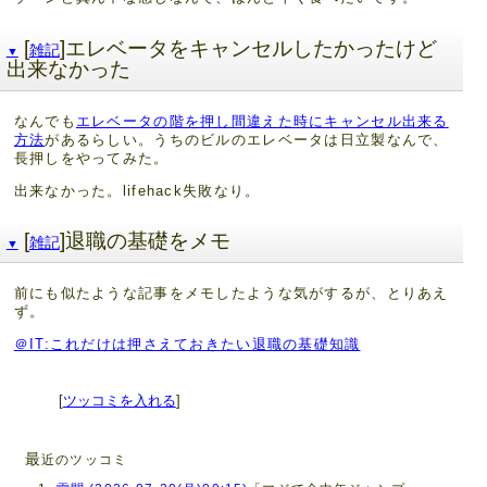
[
]エレベータをキャンセルしたかったけど
雑記
▼
出来なかった
なんでも
エレベータの階を押し間違えた時にキャンセル出来る
方法
があるらしい。うちのビルのエレベータは日立製なんで、
長押しをやってみた。
出来なかった。lifehack失敗なり。
[
]退職の基礎をメモ
雑記
▼
前にも似たような記事をメモしたような気がするが、とりあえ
ず。
＠IT:これだけは押さえておきたい退職の基礎知識
[
ツッコミを入れる
]
最
近のツッコミ