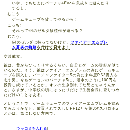
いや、でもたまにバーチャ4Evoを息抜きに遊んだり
するし。
むこう
ゲームキューブを貸してやるから！
こっち
それって64のゼルダ移植作が遊べる？
むこう
64のゼルダは持ってないけど、
ファイアーエムブレ
ム蒼炎の軌跡
を付けて貸すよ！
交渉成立。
彼は、昔からびっくりするくらい、自分とゲームの嗜好が似て
いるのだ。そう、彼はファイアーエムブレムの為にゲームキュ
ーブを購入し、バーチャファイター5の為に来年度PS3購入を
志す男。今もゲーセンのバーチャ5に、湯水のように100円を
投資し続けているとか。オレの生き別れてた兄とちゃうんか
と。さすが、中学校の頃にはったりだけで生徒会長に登りつめ
ただけのことはある。
ということで、ゲームキューブのファイアーエムブレムを始め
てみようかなと。放置されて久しいFF12とか第3次スパロボα
とかは、気にしない方向で。
[
ツッコミを入れる
]