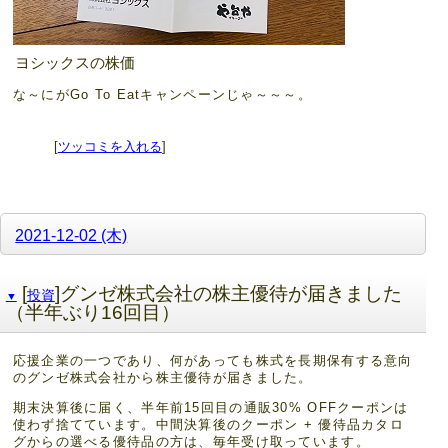
ヨシックスの株価
な～にがGo To Eatキャンペーンじゃ～～～。
[
ツッコミを入れる
]
2021-12-02 (木)
[
]グンゼ株式会社の株主優待が届きました
投資
▼
（半年ぶり16回目）
応援企業の一つであり、何があっても株式を長期保有する意向
のグンゼ株式会社から株主優待が届きました。
期末決算後に届く、半年前15回目の通販30% OFFクーポンは
使わず捨てています。中間決算後のクーポン + 優待品カタロ
グからの選べる優待品の方は、毎年受け取っています。