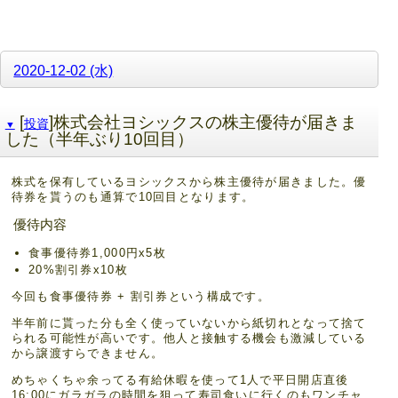
2020-12-02 (水)
[
]株式会社ヨシックスの株主優待が届きま
投資
▼
した（半年ぶり10回目）
株式を保有しているヨシックスから株主優待が届きました。優
待券を貰うのも通算で10回目となります。
優待内容
食事優待券1,000円x5枚
20%割引券x10枚
今回も食事優待券 + 割引券という構成です。
半年前に貰った分も全く使っていないから紙切れとなって捨て
られる可能性が高いです。他人と接触する機会も激減している
から譲渡すらできません。
めちゃくちゃ余ってる有給休暇を使って1人で平日開店直後
16:00にガラガラの時間を狙って寿司食いに行くのもワンチャ