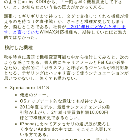
のようにau by KDDIから、「一刻も早く機種変更して下さ
い」と、お知らせという名の圧力がかかって来る。
頑張ってギリギリまで待って、タダで交換してくれる機種が増
えるのを待つ（乞食作戦）か、さっさと機種変更してしまう
か、悩むところである。社長が
「2011年秋にどかんと出しま
す」と言っていた
WiMAX対応機種も、期待していたほど魅力
的ではなかった。
検討した機種
秋冬時点に店頭で機種変更可能な中から検討してみると、次の
ような感じである。個人的にキャリアメールとFeliCaが必要
なため、必然的に「ガラスマ」と呼ばれるジャンルが検討対象
となる。テザリングはハッキリ言って使うシチュエーションが
思いつかないし、無くても構わない。
Xperia acro IS11S
俺達のソニー。
OSアップデート的な意味でも期待できる。
2011年夏モデル。最近サンクスチェンジの割
引額が上がり、2年縛り実質負担額10,000円
ほどで機種変更できるらしい。
iPhoneに比べてアクセサリの選択肢が恐ろし
く少ないAndroidの中では、そこそこ充実して
いる方である。