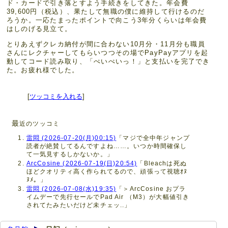
ド・カードで引き落とすよう手続きをしてきた。年会費
39,600円（税込）、果たして無職の僕に維持して行けるのだ
ろうか。一応たまったポイントで向こう3年分くらいは年会費
はしのげる見立て。
とりあえずクレカ納付が間に合わない10月分・11月分も職員
さんにレクチャーしてもらいつつその場でPayPayアプリを起
動してコード読み取り、「ぺいぺいっ！」と支払いを完了でき
た。お疲れ様でした。
[
ツッコミを入れる
]
最
近のツッコミ
雷悶 (2026-07-20(月)00:15)
「マジで全中年ジャンプ
読者が絶賛してるんですよね……。いつか時間確保し
て一気見するしかないか。」
ArcCosine (2026-07-19(日)20:54)
「Bleachは死ぬ
ほどクオリティ高く作られてるので、頑張って視聴ｵﾇ
ﾇﾒ。」
雷悶 (2026-07-08(水)19:35)
「＞ArcCosine おプラ
イムデーで先行セールでPad Air （M3）が大幅値引き
されてたみたいだけど未チェッ..」