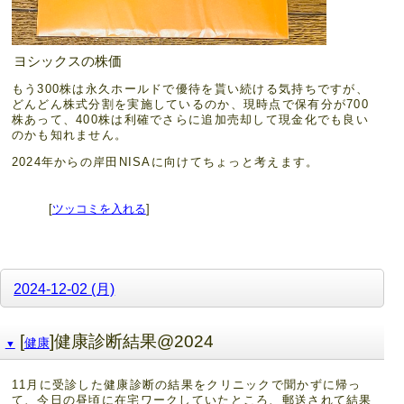
ヨシックスの株価
もう300株は永久ホールドで優待を貰い続ける気持ちですが、
どんどん株式分割を実施しているのか、現時点で保有分が700
株あって、400株は利確でさらに追加売却して現金化でも良い
のかも知れません。
2024年からの岸田NISAに向けてちょっと考えます。
[
ツッコミを入れる
]
2024-12-02 (月)
[
]健康診断結果@2024
健康
▼
11月に受診した健康診断の結果をクリニックで聞かずに帰っ
て、今日の昼頃に在宅ワークしていたところ、郵送されて結果