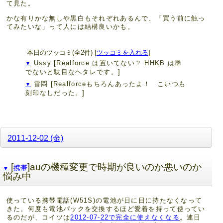
て見た。
かな有りかな無しや黒白もそれぞれあるんで、「買う前に触っ
てみたいな」って人には結構良いかも。
本日のツッコミ(全2件) [
ツッコミを入れる
]
Ussy
[Realforce は置いてない？ HHKB は墨
▼
でないと駄目なヘタレです。]
雷悶
[Realforceもちろんあったよ！ こいつも
▼
刻印なしだった。]
2011-12-02 (金)
[
]auの機種変更で時期が良いのか悪いのか
携帯
▼
悩み中
使っている携帯電話(W51S)の電池が日に日に持たなくなって
きた。何度も電池パックを交換するほど愛着を持って使ってい
るのだが、コイツは
2012-07-22で完全に使えなくなる
。連日