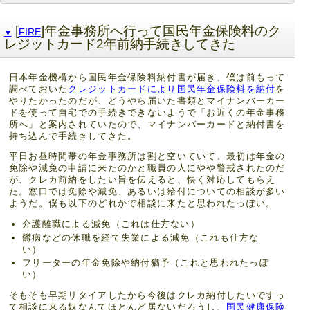
[
]年金事務所へ行って国民年金保険料のク
FIRE
▼
レジットカード2年前納手続きしてきた
日本年金機構から国民年金保険料納付書が届き、僕は前もって
調べておいた
クレジットカードにより国民年金保険料を納付
を
やりたかったのだが、どうやら届いた書類とマイナンバーカー
ドを使って自宅での手続きできないようで「お近くの年金事務
所へ」と案内されていたので、マイナンバーカードと納付書を
持ち込んで手続きしてきた。
平日お昼時間帯の年金事務所は割と空いていて、最初は年金の
免除や減免の申請に来たのかと職員の人にやや警戒されたのだ
が、クレカ前納をしたい旨を伝えると、快く対応してもらえ
た。窓口では免除や減免、あるいは給付についての相談が多い
ようだ。僕も以下のどれかで相談に来たと思われたっぽい。
介護離職による減免（これは仕方ない）
欝病などの休職を経て失業による減免（これも仕方な
い）
フリーターの年金免除や納付猶予（これと思われたっぽ
い）
そもそも早期リタイアしたから今後はクレカ納付したいですっ
て相談に来る奴なんてほとんど居ないだろうし、
国民健康保険