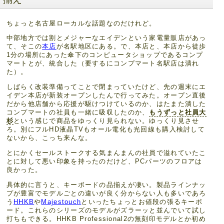
ちょっと名古屋ローカルな話題なのだけれど。
中部地方では割とメジャーなエイデンという家電量販店があっ
て、そこの
本店
が名駅地区にある。で、本店と、本店から徒歩
1分の場所にあった傘下のコンピュータショップであるコンプ
マートとが、統合した（要するにコンプマート名駅店は潰れ
た）。
しばらく改装準備ってことで閉まっていたけど、先の週末にエ
イデン本店が新装オープンしたんで行ってみた。オープン直後
だから他店舗から応援が駆けつけているのか、はたまた潰した
コンプマートの社員も一緒に吸収したのか、
もうずっと社員大
杉
という感じで商品をゆっくり見られない。ゆっくり見させ
ろ。別にフルHD液晶TVもオール電化も光回線も購入検討して
ないから、こっち来んな。
とにかくセールストークする気まんまんの社員で溢れていたこ
とに対して悪い印象を持ったのだけど、PCパーツのフロアは
良かった。
具体的に言うと、キーボードの品揃えが凄い。製品ラインナッ
プが豊富でモデルごとの違いが良く分からない人も多いであろ
う
HHKB
や
Majestouch
といったちょっとお値段の張るキーボ
ード。これらのシリーズのモデルがズラーッと並んでいて試し
打ちもできる。HHKB Professional2の無刻印モデルとか初め