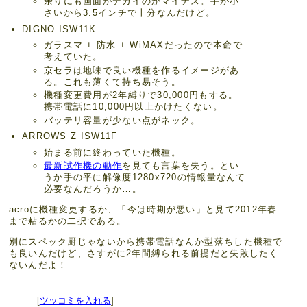
余りにも画面がデカイのがマイナス。手が小
さいから3.5インチで十分なんだけど。
DIGNO ISW11K
ガラスマ + 防水 + WiMAXだったので本命で
考えていた。
京セラは地味で良い機種を作るイメージがあ
る。これも薄くて持ち易そう。
機種変更費用が2年縛りで30,000円もする。
携帯電話に10,000円以上かけたくない。
バッテリ容量が少ない点がネック。
ARROWS Z ISW11F
始まる前に終わっていた機種。
最新試作機の動作
を見ても言葉を失う。とい
うか手の平に解像度1280x720の情報量なんて
必要なんだろうか…。
acroに機種変更するか、「今は時期が悪い」と見て2012年春
まで粘るかの二択である。
別にスペック厨じゃないから携帯電話なんか型落ちした機種で
も良いんだけど、さすがに2年間縛られる前提だと失敗したく
ないんだよ！
[
ツッコミを入れる
]