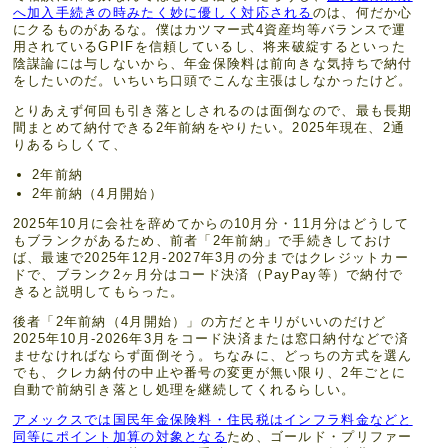
へ加入手続きの時みたく妙に優しく対応される
のは、何だか心
にクるものがあるな。僕はカツマー式4資産均等バランスで運
用されているGPIFを信頼しているし、将来破綻するといった
陰謀論には与しないから、年金保険料は前向きな気持ちで納付
をしたいのだ。いちいち口頭でこんな主張はしなかったけど。
とりあえず何回も引き落としされるのは面倒なので、最も長期
間まとめて納付できる2年前納をやりたい。2025年現在、2通
りあるらしくて、
2年前納
2年前納（4月開始）
2025年10月に会社を辞めてからの10月分・11月分はどうして
もブランクがあるため、前者「2年前納」で手続きしておけ
ば、最速で2025年12月-2027年3月の分まではクレジットカー
ドで、ブランク2ヶ月分はコード決済（PayPay等）で納付で
きると説明してもらった。
後者「2年前納（4月開始）」の方だとキリがいいのだけど
2025年10月-2026年3月をコード決済または窓口納付などで済
ませなければならず面倒そう。ちなみに、どっちの方式を選ん
でも、クレカ納付の中止や番号の変更が無い限り、2年ごとに
自動で前納引き落とし処理を継続してくれるらしい。
アメックスでは国民年金保険料・住民税はインフラ料金などと
同等にポイント加算の対象となる
ため、ゴールド・プリファー