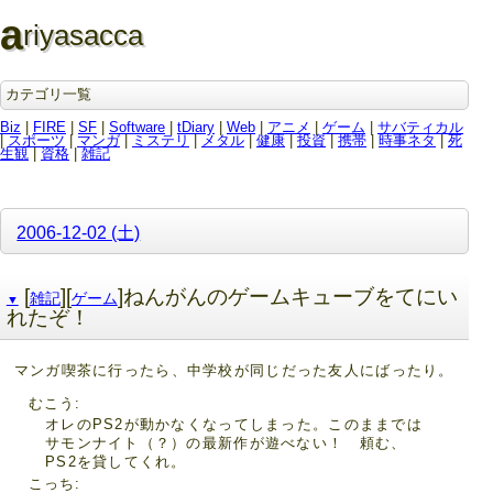
a
riyasacca
カテゴリ一覧
Biz
|
FIRE
|
SF
|
Software
|
tDiary
|
Web
|
アニメ
|
ゲーム
|
サバティカル
|
スポーツ
|
マンガ
|
ミステリ
|
メタル
|
健康
|
投資
|
携帯
|
時事ネタ
|
死
生観
|
資格
|
雑記
2006-12-02 (土)
[
][
]ねんがんのゲームキューブをてにい
雑記
ゲーム
▼
れたぞ！
マンガ喫茶に行ったら、中学校が同じだった友人にばったり。
むこう
オレのPS2が動かなくなってしまった。このままでは
サモンナイト（？）の最新作が遊べない！ 頼む、
PS2を貸してくれ。
こっち