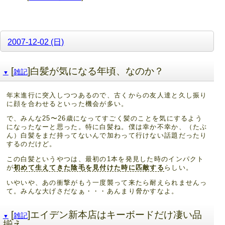
2007-12-02 (日)
[
]白髪が気になる年頃、なのか？
雑記
▼
年末進行に突入しつつあるので、古くからの友人達と久し振り
に顔を合わせるといった機会が多い。
で、みんな25〜26歳になってすごく髪のことを気にするよう
になったなーと思った。特に白髪ね。僕は幸か不幸か、（たぶ
ん）白髪をまだ持ってないんで加わって行けない話題だったり
するのだけど。
この白髪というやつは、最初の1本を発見した時のインパクト
が
初めて生えてきた陰毛を見付けた時に匹敵する
らしい。
いやいや、あの衝撃がもう一度襲って来たら耐えられませんっ
て。みんな大げさだなぁ・・・あんまり脅かすなよ。
[
]エイデン新本店はキーボードだけ凄い品
雑記
▼
揃え