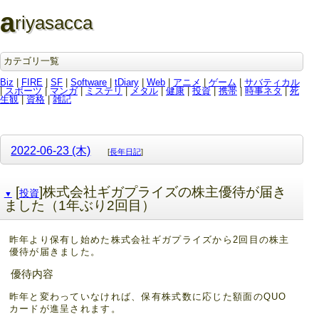
a
riyasacca
カテゴリ一覧
Biz
|
FIRE
|
SF
|
Software
|
tDiary
|
Web
|
アニメ
|
ゲーム
|
サバティカル
|
スポーツ
|
マンガ
|
ミステリ
|
メタル
|
健康
|
投資
|
携帯
|
時事ネタ
|
死
生観
|
資格
|
雑記
2022-06-23 (木)
[
長年日記
]
[
]株式会社ギガプライズの株主優待が届き
投資
▼
ました（1年ぶり2回目）
昨年より保有し始めた株式会社ギガプライズから2回目の株主
優待が届きました。
優待内容
昨年と変わっていなければ、保有株式数に応じた額面のQUO
カードが進呈されます。