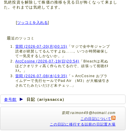
気絶投資を解除して株価の推移を見る日が怖くなって来まし
た。それまでは気絶してます。
[
ツッコミを入れる
]
最
近のツッコミ
雷悶 (2026-07-20(月)00:15)
「マジで全中年ジャンプ
読者が絶賛してるんですよね……。いつか時間確保し
て一気見するしかないか。」
ArcCosine (2026-07-19(日)20:54)
「Bleachは死ぬ
ほどクオリティ高く作られてるので、頑張って視聴ｵﾇ
ﾇﾒ。」
雷悶 (2026-07-08(水)19:35)
「＞ArcCosine おプラ
イムデーで先行セールでPad Air （M3）が大幅値引き
されてたみたいだけど未チェッ..」
参号館
日記（ariyasacca）
雷悶:raimon49@hotmail.com
この日記について
この日記に移行する以前の日記置き場