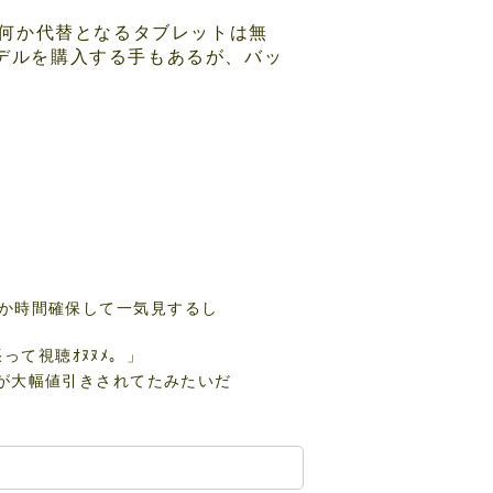
いし、何か代替となるタブレットは無
行モデルを購入する手もあるが、バッ
か時間確保して一気見するし
って視聴ｵﾇﾇﾒ。」
M3）が大幅値引きされてたみたいだ