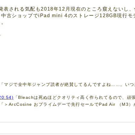
リーズが発表される気配も2018年12月現在のところ窺えな
古ショップでiPad mini 4のストレージ128GB現
ぁ。
～。
「マジで全中年ジャンプ読者が絶賛してるんですよね……。いつ
20:54)
「Bleachは死ぬほどクオリティ高く作られてるので、頑張
「＞ArcCosine おプライムデーで先行セールでPad Air （