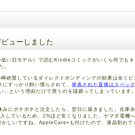
iniデビューしました
e（解像度の低い旧モデル）で読むKindleコミックがいくら何
した。
連呼
絶賛しているダイレクトボンディングの効果は全くピ
快適さにすっかり飼い慣らされて、
発表された直後はスペック
が無い」という理由だけで買うのを躊躇ってしまっています。i
eで昨日の昼休みにポチポチと注文したら、翌日に届きました。
加入しているため、2%ほど安くなりました。ヤマダ電機へ
かしいですね。AppleCare+も付けたので、液晶割れて