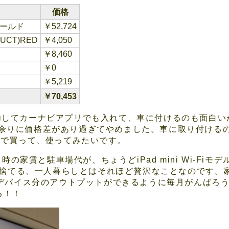
価格
)ゴールド
￥52,724
RODUCT)RED
￥4,050
￥8,460
）
￥0
￥5,219
￥70,453
挿してカーナビアプリでも入れて、車に付けるのも面白いかな
iモデルで余りに価格差があり過ぎてやめました。車に取り付け
売りで買って、使ってみたいです。
の家賃と駐車場代が、ちょうどiPad mini Wi-Fi
ブに投げ捨てる、一人暮らしとはそれほど贅沢なことなのです
ジカルデバイス分のアウトプットができるように毎月がんば
る！！