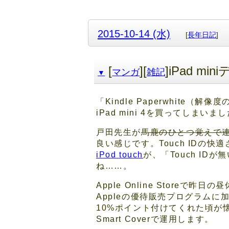
2015-10-14 (水)
[
長年日記
]
[
][
]iPad m
マンガ
雑記
▼
「Kindle Paperwhit
iPad mini 4を買ってしまいま
戸田先生が
馬鹿のひとつ覚えで
良い感じです。Touch IDの
iPod touch
が、「Touch ID
ね……。
Apple Online Stor
Appleの優待販売プログラムに
10%ポイント付けてくれた頃が懐
Smart Coverで運用します。