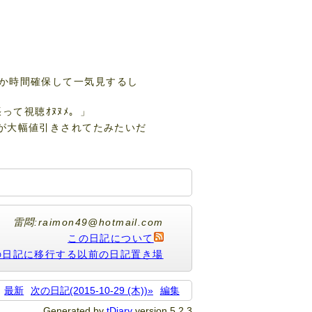
か時間確保して一気見するし
って視聴ｵﾇﾇﾒ。」
M3）が大幅値引きされてたみたいだ
雷悶:raimon49@hotmail.com
この日記について
の日記に移行する以前の日記置き場
最新
次の日記(2015-10-29 (木))»
編集
Generated by
tDiary
version 5.2.3