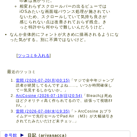
印象は無かった。
相変わらずスクロールバーの出るビューでは
iOSみたいな画面端バウンス処理が施されてい
ないため、スクロールしていて気持ち良さが
感じられない点は改善されておらず残念。き
っと特許やら何やらで難しいんだろうけど。
なんか全体的にフォントが大きめに描画されるようにな
った気がする。別に不満ではないけど。
[
ツッコミを入れる
]
最
近のツッコミ
雷悶 (2026-07-20(月)00:15)
「マジで全中年ジャンプ
読者が絶賛してるんですよね……。いつか時間確保し
て一気見するしかないか。」
ArcCosine (2026-07-19(日)20:54)
「Bleachは死ぬ
ほどクオリティ高く作られてるので、頑張って視聴ｵﾇ
ﾇﾒ。」
雷悶 (2026-07-08(水)19:35)
「＞ArcCosine おプラ
イムデーで先行セールでPad Air （M3）が大幅値引き
されてたみたいだけど未チェッ..」
参号館
日記（ariyasacca）