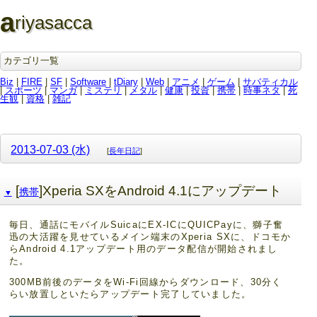
a
riyasacca
カテゴリ一覧
Biz
|
FIRE
|
SF
|
Software
|
tDiary
|
Web
|
アニメ
|
ゲーム
|
サバティカル
|
スポーツ
|
マンガ
|
ミステリ
|
メタル
|
健康
|
投資
|
携帯
|
時事ネタ
|
死
生観
|
資格
|
雑記
2013-07-03 (水)
[
長年日記
]
[
]Xperia SXをAndroid 4.1にアップデート
携帯
▼
毎日、通話にモバイルSuicaにEX-ICにQUICPayに、獅子奮
迅の大活躍を見せているメイン端末のXperia SXに、ドコモか
らAndroid 4.1アップデート用のデータ配信が開始されまし
た。
300MB前後のデータをWi-Fi回線からダウンロード、30分く
らい放置しといたらアップデート完了していました。