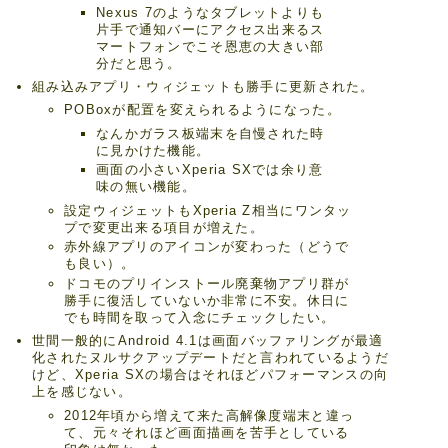
Nexus 7のようなタブレットよりも
片手で通知バーにアクセス出来るス
マートフォンでこそ恩恵の大きい部
分だと思う。
組み込みアプリ・ウィジェットも勝手に更新された。
POBoxが配置を変えられるようになった。
なんかガラス板端末を自慢された時
に見かけた機能。
画面の小さいXperia SXでは余り意
味の無い機能。
設定ウィジェットもXperia Z相当にワンタッ
プで変更出来る項目が増えた。
赤外線アプリのアイコンが変わった（どうで
も良い）。
ドコモのプリインストール廃棄物アプリ群が
勝手に復活していないか非常に不安。休日に
でも時間を取って入念にチェックしたい。
世間一般的にAndroid 4.1は画面バッファリングが最適
化されたヌルサクアップデートだと言われているようだ
けど、Xperia SXの場合はそれほどパフォーマンスの向
上を感じない。
2012年頃から増えて来た高解像度端末と違っ
て、元々それほど画面描画を苦手としている