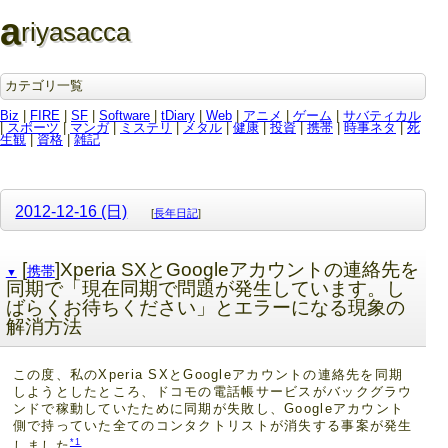
a
riyasacca
カテゴリ一覧
Biz
|
FIRE
|
SF
|
Software
|
tDiary
|
Web
|
アニメ
|
ゲーム
|
サバティカル
|
スポーツ
|
マンガ
|
ミステリ
|
メタル
|
健康
|
投資
|
携帯
|
時事ネタ
|
死
生観
|
資格
|
雑記
2012-12-16 (日)
[
長年日記
]
[
]Xperia SXとGoogleアカウントの連絡先を
携帯
▼
同期で「現在同期で問題が発生しています。し
ばらくお待ちください」とエラーになる現象の
解消方法
この度、私のXperia SXとGoogleアカウントの連絡先を同期
しようとしたところ、ドコモの電話帳サービスがバックグラウ
ンドで稼動していたために同期が失敗し、Googleアカウント
側で持っていた全てのコンタクトリストが消失する事案が発生
*1
しました