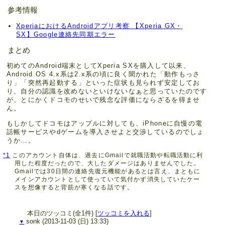
参考情報
XperiaにおけるAndroidアプリ考察 【Xperia GX・
SX】Google連絡先同期エラー
まとめ
初めてのAndroid端末としてXperia SXを購入して以来、
Android OS 4.x系は2.x系の頃に良く聞かれた「動作もっさ
り」「突然再起動する」といった症状も見られず安定してお
り、自分の認識を改めないといけないなぁと思っていたのです
が、とにかくドコモのせいで残念な評価にならざるを得ませ
ん。
もしかしてドコモはアップルに対しても、iPhoneに自慢の電
話帳サービスやdゲームを導入させよと交渉しているのでしょ
うか…。
*1
このアカウント自体は、過去にGmailで就職活動や転職活動に利
用した程度だったので、大したダメージはありませんでした。
Gmailでは30日間の連絡先復元機能があるとは言え、まともに
メインアカウントとして使っていて気付かず消失していたケー
スを想像すると背筋が寒くなる話です。
本日のツッコミ(全1件) [
ツッコミを入れる
]
sonk
(2013-11-03 (日) 13:33)
▼