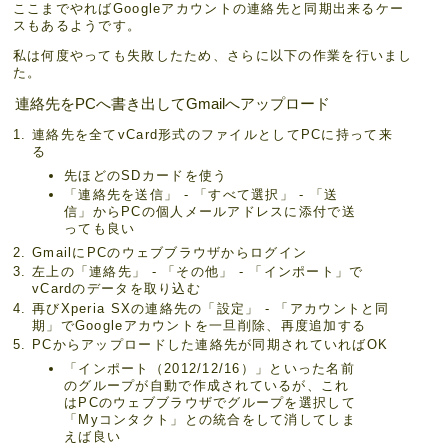
ここまでやればGoogleアカウントの連絡先と同期出来るケー
スもあるようです。
私は何度やっても失敗したため、さらに以下の作業を行いまし
た。
連絡先をPCへ書き出してGmailへアップロード
連絡先を全てvCard形式のファイルとしてPCに持って来
る
先ほどのSDカードを使う
「連絡先を送信」 - 「すべて選択」 - 「送
信」からPCの個人メールアドレスに添付で送
っても良い
GmailにPCのウェブブラウザからログイン
左上の「連絡先」 - 「その他」 - 「インポート」で
vCardのデータを取り込む
再びXperia SXの連絡先の「設定」 - 「アカウントと同
期」でGoogleアカウントを一旦削除、再度追加する
PCからアップロードした連絡先が同期されていればOK
「インポート（2012/12/16）」といった名前
のグループが自動で作成されているが、これ
はPCのウェブブラウザでグループを選択して
「Myコンタクト」との統合をして消してしま
えば良い