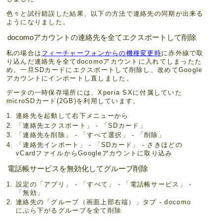
色々と試行錯誤した結果、以下の方法で連絡先の同期が出来る
ようになりました。
docomoアカウントの連絡先を全てエクスポートして削除
私の場合は
フィーチャーフォンからの機種変更時
に赤外線で取
り込んだ連絡先を全てdocomoアカウントに入れてしまったた
め、一旦SDカードにエクスポートして削除し、改めてGoogle
アカウントにインポートし直しました。
データの一時保存場所には、Xperia SXに付属していた
microSDカード(2GB)を利用しています。
連絡先を起動して右下メニューから
「連絡先エクスポート」 - 「SDカード」
「連絡先を削除」 - 「すべて選択」 - 「削除」
「連絡先インポート」 - 「SDカード」 - さきほどの
vCardファイルからGoogleアカウントに取り込み
電話帳サービスを無効化してグループ削除
設定の「アプリ」 - 「すべて」 - 「電話帳サービス」 -
「無効」
連絡先の「グループ（画面上部右端）」タブ - docomo
にぶら下がるグループを全て削除