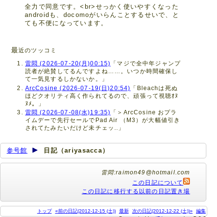
全力で同意です。<br>せっかく使いやすくなった
androidも、docomoがいらんことするせいで、と
ても不便になっています。
最
近のツッコミ
雷悶 (2026-07-20(月)00:15)
「マジで全中年ジャンプ
読者が絶賛してるんですよね……。いつか時間確保し
て一気見するしかないか。」
ArcCosine (2026-07-19(日)20:54)
「Bleachは死ぬ
ほどクオリティ高く作られてるので、頑張って視聴ｵﾇ
ﾇﾒ。」
雷悶 (2026-07-08(水)19:35)
「＞ArcCosine おプラ
イムデーで先行セールでPad Air （M3）が大幅値引き
されてたみたいだけど未チェッ..」
参号館
日記（ariyasacca）
雷悶:raimon49@hotmail.com
この日記について
この日記に移行する以前の日記置き場
トップ
«前の日記(2012-12-15 (土))
最新
次の日記(2012-12-22 (土))»
編集