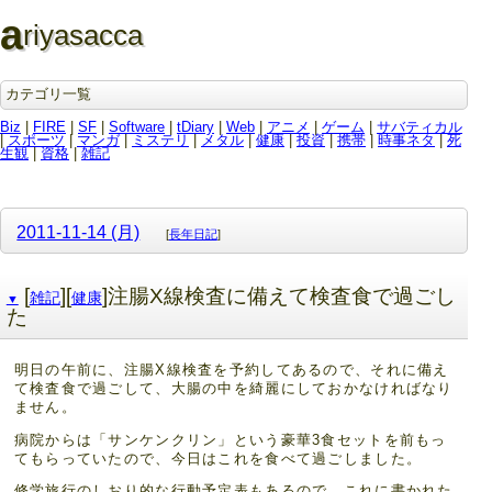
a
riyasacca
カテゴリ一覧
Biz
|
FIRE
|
SF
|
Software
|
tDiary
|
Web
|
アニメ
|
ゲーム
|
サバティカル
|
スポーツ
|
マンガ
|
ミステリ
|
メタル
|
健康
|
投資
|
携帯
|
時事ネタ
|
死
生観
|
資格
|
雑記
2011-11-14 (月)
[
長年日記
]
[
][
]注腸X線検査に備えて検査食で過ごし
雑記
健康
▼
た
明日の午前に、注腸X線検査を予約してあるので、それに備え
て検査食で過ごして、大腸の中を綺麗にしておかなければなり
ません。
病院からは「サンケンクリン」という豪華3食セットを前もっ
てもらっていたので、今日はこれを食べて過ごしました。
修学旅行のしおり的な行動予定表もあるので、これに書かれた