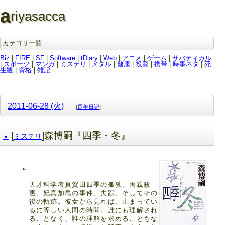
a
riyasacca
カテゴリ一覧
Biz
|
FIRE
|
SF
|
Software
|
tDiary
|
Web
|
アニメ
|
ゲーム
|
サバティカル
|
スポーツ
|
マンガ
|
ミステリ
|
メタル
|
健康
|
投資
|
携帯
|
時事ネタ
|
死
生観
|
資格
|
雑記
2011-06-28 (火)
[
長年日記
]
[
]森博嗣『四季・冬』
ミステリ
▼
天才科学者真賀田四季の孤独。両親殺
害、妃真加島の事件、失踪、そしてその
後の軌跡。彼女から見れば、止まってい
るに等しい人間の時間。誰にも理解され
ることなく、誰の理解を求めることもな