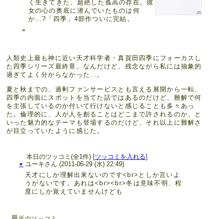
く生きてきた、超絶した孤高の存在。彼
女の心の奥底に潜んでいたものは何
か…?「四季」4部作ついに完結。
人類史上最も神に近い天才科学者・真賀田四季にフォーカスし
た四季シリーズ最終章。なんだけど、残念ながら私には抽象的
過ぎてよく分からなかった…。
夏と秋までの、過剰ファンサービスとも言える展開から一転、
四季の内面にスポットを当てた話ではあるのだけど、難解で何
を主張しているのか付いて行けないと感じることも多々あっ
た。倫理的に、人が人を創ることはどこまで許されるのか、と
いった魅力的なテーマも登場するのだけど、それ以上に難解さ
が目立っていたように感じた。
本日のツッコミ(全1件) [
ツッコミを入れる
]
ユーキさん
(2011-06-29 (水) 22:49)
▼
天才にしか理解出来ないのです<br>としか言いよ
うがないです。あれは<br><br>冬は意味不明、程
度にしか覚えていませんけども
最
近のツッコミ