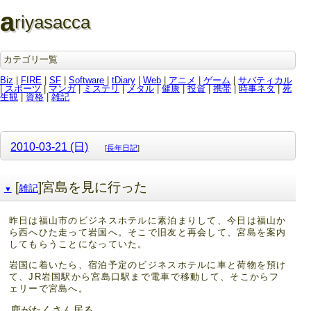
a
riyasacca
カテゴリ一覧
Biz
|
FIRE
|
SF
|
Software
|
tDiary
|
Web
|
アニメ
|
ゲーム
|
サバティカル
|
スポーツ
|
マンガ
|
ミステリ
|
メタル
|
健康
|
投資
|
携帯
|
時事ネタ
|
死
生観
|
資格
|
雑記
2010-03-21 (日)
[
長年日記
]
[
]宮島を見に行った
雑記
▼
昨日は福山市のビジネスホテルに素泊まりして、今日は福山か
ら西へひた走って岩国へ。そこで旧友と再会して、宮島を案内
してもらうことになっていた。
岩国に着いたら、宿泊予定のビジネスホテルに車と荷物を預け
て、JR岩国駅から宮島口駅まで電車で移動して、そこからフ
ェリーで宮島へ。
鹿がたくさん居る