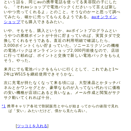
という話を、同じauの携帯電話を使ってる美容院の子にした
ら、「それauショップで電池パックくださいって言えば新し
いやつ売ってくれるよ」とのこと。そうなのかーと思って調べ
てみたら、確かに売ってもらえるようである。
auオンライン
ショップ
でも購入できるみたい。
いや、そもそも、購入というか、auポイントプログラムとい
うやつの累積ポイントが十分に貯まっていれば、実質タダで交
換してくれるそうである。直近の利用明細で確認したら、
3,000ポイントくらい貯まっていた。ソニーエリクソンの機種
の電池パックはオンラインショップ2,000円前後なので、店頭
に行って頼めば、ポイントと交換で新しい電池パックをもらえ
そう。やった。
来月にでも電池パックをもらいに行くとして、これであと1〜
2年はW51Sを継続使用できそうかな。
次に充電が持たなくなって来る頃には、大型液晶とかタッチパ
ネルとかワンセグとか、豪華なものが入ってない代わりに価格
の安い機種が店頭にあると良いなぁ。メール作成と閲覧がサク
サク動いてくれれば十分。
*1
携帯キャリア各社で割賦販売とやらが始まってからの値段で見れ
ば「安い」みたいだけど、僕から見たら高い。
[
ツッコミを入れる
]