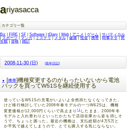
a
riyasacca
カテゴリ一覧
Biz
|
FIRE
|
SF
|
Software
|
tDiary
|
Web
|
アニメ
|
ゲーム
|
サバティカル
|
スポーツ
|
マンガ
|
ミステリ
|
メタル
|
健康
|
投資
|
携帯
|
時事ネタ
|
死
生観
|
資格
|
雑記
2008-11-30 (日)
[
長年日記
]
[
]機種変更するのがもったいないから電池
携帯
▼
パックを買ってW51Sを継続使用する
使っているW51Sの充電がいよいよ全然持たなくなってきた。
けど移行検討していた2008年春モデルの一つW62Sは、機種
*1
変更価格が12,000円くらいで高止まり
したまま、2000年冬
モデルと入れ替わりといったかたちで店頭在庫から姿を消しそ
うで、ちょっと困った。最近の機種は、支払総額が4万5万と
か平気で越えてしまうので、とても購入する気にならない。