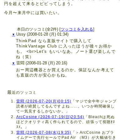
円を超えて来るとビビってしまう。
今月〜来月中には買いたい。
本日のツッコミ(全2件) [
ツッコミを入れる
]
Ussy
(2008-01-28 (月) 01:34)
▼
ThinkPad なら直販サイトで購入して
ThinkVantage Club に入ったほうが後々お得か
も。 <br>Let's もいいなあ。ノート選び楽しんで
ね（笑）
雷悶
(2008-01-28 (月) 20:16)
▼
おー周辺機器とか買えるのか。保証なんか考えて
も直販の方が安心かもね。
最
近のツッコミ
雷悶 (2026-07-20(月)00:15)
「マジで全中年ジャンプ
読者が絶賛してるんですよね……。いつか時間確保し
て一気見するしかないか。」
ArcCosine (2026-07-19(日)20:54)
「Bleachは死ぬ
ほどクオリティ高く作られてるので、頑張って視聴ｵﾇ
ﾇﾒ。」
雷悶 (2026-07-08(水)19:35)
「＞ArcCosine おプラ
イムデーで先行セールでPad Air （M3）が大幅値引き