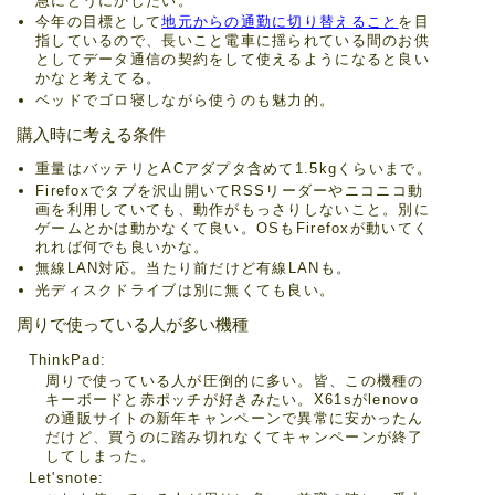
急にどうにかしたい。
今年の目標として
地元からの通勤に切り替えること
を目
指しているので、長いこと電車に揺られている間のお供
としてデータ通信の契約をして使えるようになると良い
かなと考えてる。
ベッドでゴロ寝しながら使うのも魅力的。
購入時に考える条件
重量はバッテリとACアダプタ含めて1.5kgくらいまで。
Firefoxでタブを沢山開いてRSSリーダーやニコニコ動
画を利用していても、動作がもっさりしないこと。別に
ゲームとかは動かなくて良い。OSもFirefoxが動いてく
れれば何でも良いかな。
無線LAN対応。当たり前だけど有線LANも。
光ディスクドライブは別に無くても良い。
周りで使っている人が多い機種
ThinkPad
周りで使っている人が圧倒的に多い。皆、この機種の
キーボードと赤ポッチが好きみたい。X61sがlenovo
の通販サイトの新年キャンペーンで異常に安かったん
だけど、買うのに踏み切れなくてキャンペーンが終了
してしまった。
Let'snote