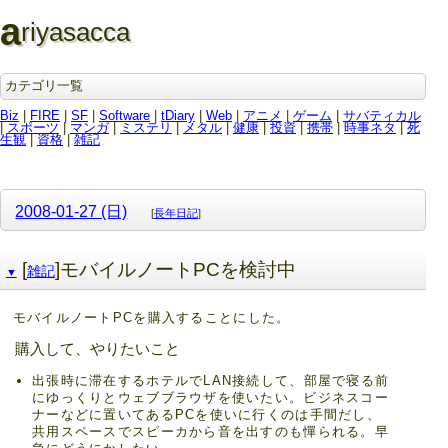
a
riyasacca
カテゴリ一覧
Biz
|
FIRE
|
SF
|
Software
|
tDiary
|
Web
|
アニメ
|
ゲーム
|
サバティカル
|
スポーツ
|
マンガ
|
ミステリ
|
メタル
|
健康
|
投資
|
携帯
|
時事ネタ
|
死
生観
|
資格
|
雑記
2008-01-27 (日)
[
長年日記
]
[
]モバイルノートPCを検討中
雑記
▼
モバイルノートPCを購入することにした。
購入して、やりたいこと
出張時に滞在するホテルでLAN接続して、部屋で寝る前
にゆっくりとウェブブラウザを使いたい。ビジネスコー
ナーなどに置いてあるPCを使いに行くのは手間だし、
共用スペースでスピーカから音を出すのも憚られる。早