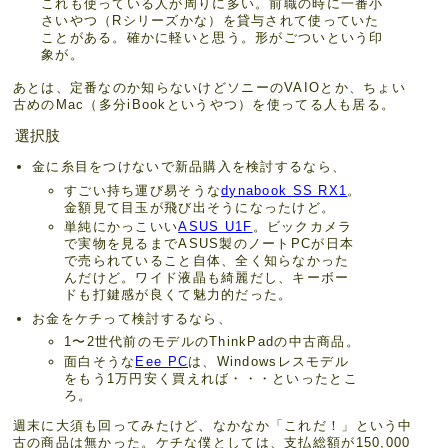
これも使っている人が周りに多い。前職の時に一番小
さいやつ（Rシリーズかな）を貸与されて使っていた
ことがある。確かに軽いと思う。形がごついという印
象が。
あとは、定番なのか知らないけどソニーのVAIOとか、ちょい
古めのMac（多分iBookというやつ）を使ってる人も居る。
選択肢
金に糸目をつけないで新品購入を検討するなら、
すごい持ち運び易そうな
dynabook SS RX1
。
金額見て目玉が飛び出そうになったけど。
単純にかっこいい
ASUS U1F
。ビックカメラ
で実物を見るまでASUS製のノートPCが日本
で売られていること自体、全く知らなかった
んだけど。ワイド液晶も綺麗だし、キーボー
ドも打鍵感が良くて魅力的だった。
お金をケチって検討するなら、
1〜2世代前のモデルのThinkPadの中古商品。
面白そうな
Eee PC
は、Windowsレスモデル
をもう1万円安く買えれば・・・といったとこ
ろ。
週末に大須も回ってみたけど、なかなか「これだ！」という中
古の商品は無かった。ケチな僕としては、支払総額が150,000