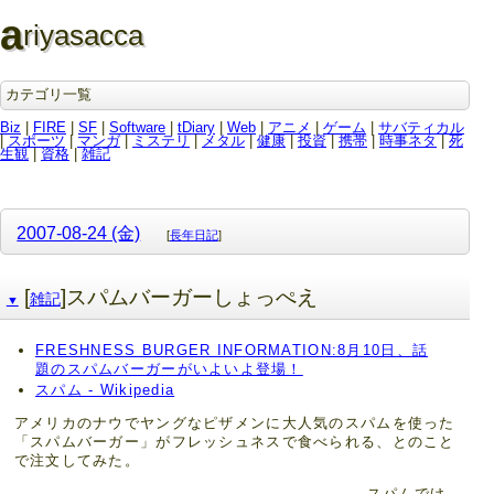
a
riyasacca
カテゴリ一覧
Biz
|
FIRE
|
SF
|
Software
|
tDiary
|
Web
|
アニメ
|
ゲーム
|
サバティカル
|
スポーツ
|
マンガ
|
ミステリ
|
メタル
|
健康
|
投資
|
携帯
|
時事ネタ
|
死
生観
|
資格
|
雑記
2007-08-24 (金)
[
長年日記
]
[
]スパムバーガーしょっぺえ
雑記
▼
FRESHNESS BURGER INFORMATION:8月10日、話
題のスパムバーガーがいよいよ登場！
スパム - Wikipedia
アメリカのナウでヤングなピザメンに大人気のスパムを使った
「スパムバーガー」がフレッシュネスで食べられる、とのこと
で注文してみた。
スパムでけ