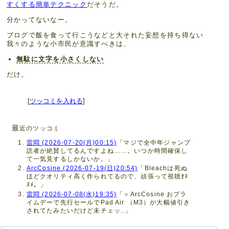
すくする簡単テクニック
だそうだ。
分かってないなー。
ブログで飯を食って行こうなどと大それた妄想を持ち得ない
我々のような小市民が意識すべきは、
無駄に文字を小さくしない
だけ。
[
ツッコミを入れる
]
最
近のツッコミ
雷悶 (2026-07-20(月)00:15)
「マジで全中年ジャンプ
読者が絶賛してるんですよね……。いつか時間確保し
て一気見するしかないか。」
ArcCosine (2026-07-19(日)20:54)
「Bleachは死ぬ
ほどクオリティ高く作られてるので、頑張って視聴ｵﾇ
ﾇﾒ。」
雷悶 (2026-07-08(水)19:35)
「＞ArcCosine おプラ
イムデーで先行セールでPad Air （M3）が大幅値引き
されてたみたいだけど未チェッ..」