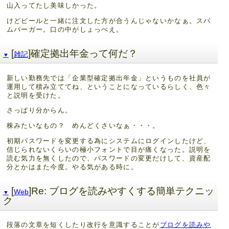
山入ってたし美味しかった。
けどビールと一緒に注文した方が合うんじゃないかなぁ。スパ
ムバーガー。口の中がしょっぺえ。
[
]確定拠出年金って何だ？
雑記
▼
新しい勤務先では「企業型確定拠出年金」というものを社員が
運用して積み立ててね、ということになっているらしく、色々
と説明を受けた。
さっぱり分からん。
株みたいなもの？ めんどくさいなぁ・・・。
初期パスワードを変更する為にシステムにログインしたけど、
信じられないくらいの極小フォントで目が痛くなった。説明を
読む気力を無くしたので、パスワードの変更だけして、資産配
分とかはまた今度。やる気がある時に。
[
]Re: ブログを読みやすくする簡単テクニッ
Web
▼
ク
段落の文章を短くしたり改行を意識することが
ブログを読みや