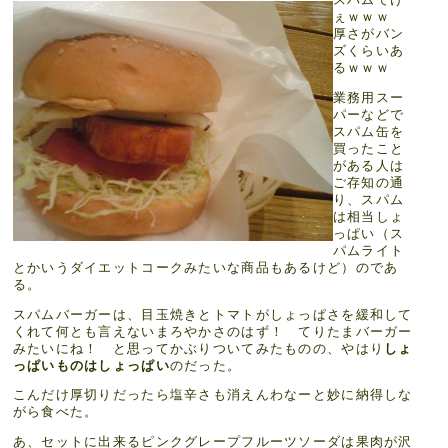
ぇｗｗｗ
厚さがバン
ズくらいあ
るｗｗｗ
業務用スー
パーなどで
スパム缶を
買ったこと
がある人は
ご存知の通
り、スパム
は相当しょ
っぱい（ス
パムライト
とかいうダイエットコークみたいな商品もあるけど）のであ
る。
スパムバーガーは、目玉焼きとトマトがしょっぱさを緩和して
くれて何とも言えないまろやかさのはず！ てりたまバーガー
みたいにね！ と思ってかぶりついてみたものの、やはり
しょ
っぱいものはしょっぱい
のだった。
こんだけ厚切りだったら塩辛さも消えんわなーと妙に納得しな
がら食べた。
あ、セットに出来るピンクグレープフルーツソーダは果肉が沢