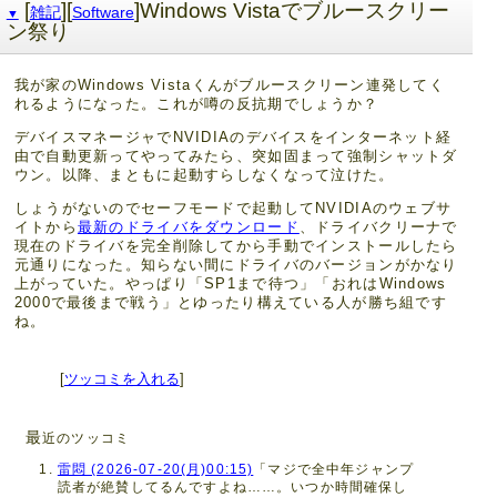
[
][
]Windows Vistaでブルースクリー
雑記
Software
▼
ン祭り
我が家のWindows Vistaくんがブルースクリーン連発してく
れるようになった。これが噂の反抗期でしょうか？
デバイスマネージャでNVIDIAのデバイスをインターネット経
由で自動更新ってやってみたら、突如固まって強制シャットダ
ウン。以降、まともに起動すらしなくなって泣けた。
しょうがないのでセーフモードで起動してNVIDIAのウェブサ
イトから
最新のドライバをダウンロード
、ドライバクリーナで
現在のドライバを完全削除してから手動でインストールしたら
元通りになった。知らない間にドライバのバージョンがかなり
上がっていた。やっぱり「SP1まで待つ」「おれはWindows
2000で最後まで戦う」とゆったり構えている人が勝ち組です
ね。
[
ツッコミを入れる
]
最
近のツッコミ
雷悶 (2026-07-20(月)00:15)
「マジで全中年ジャンプ
読者が絶賛してるんですよね……。いつか時間確保し