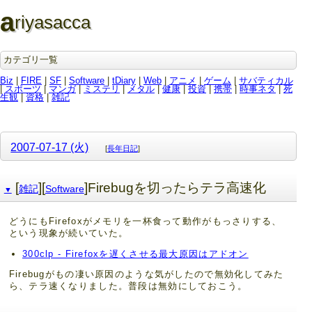
a
riyasacca
カテゴリ一覧
Biz
|
FIRE
|
SF
|
Software
|
tDiary
|
Web
|
アニメ
|
ゲーム
|
サバティカル
|
スポーツ
|
マンガ
|
ミステリ
|
メタル
|
健康
|
投資
|
携帯
|
時事ネタ
|
死
生観
|
資格
|
雑記
2007-07-17 (火)
[
長年日記
]
[
][
]Firebugを切ったらテラ高速化
雑記
Software
▼
どうにもFirefoxがメモリを一杯食って動作がもっさりする、
という現象が続いていた。
300clp - Firefoxを遅くさせる最大原因はアドオン
Firebugがもの凄い原因のような気がしたので無効化してみた
ら、テラ速くなりました。普段は無効にしておこう。