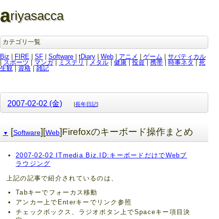
a
riyasacca
カテゴリ一覧
Biz
|
FIRE
|
SF
|
Software
|
tDiary
|
Web
|
アニメ
|
ゲーム
|
サバティカル
|
スポーツ
|
マンガ
|
ミステリ
|
メタル
|
健康
|
投資
|
携帯
|
時事ネタ
|
死
生観
|
資格
|
雑記
2007-02-02 (金)
[
長年日記
]
[
][
]Firefoxのキーボード操作まとめ
Software
Web
▼
2007-02-02 ITmedia Biz.ID:キーボードだけでWebブ
ラウジング
上記の記事で紹介されているのは、
Tabキーでフォーカス移動
アンカー上でEnterキーでリンク参照
チェックボックス、ラジオボタン上でSpaceキー項目決