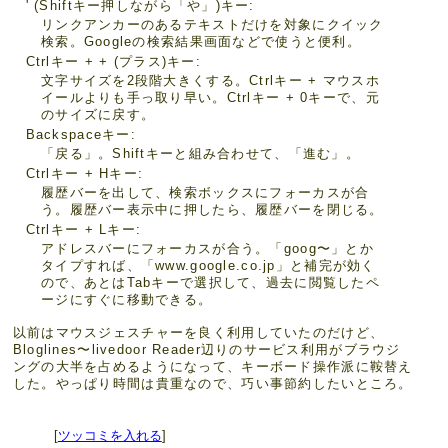
' (Shiftキー押しながら「や」)キー
リンクアンカーのあるテキストだけを対象にクイック
検索。Googleの検索結果画面などで使うと便利。
Ctrlキー + + (プラス)キー
文字サイズを2段階大きくする。Ctrlキー + マウスホ
イールよりも手っ取り早い。Ctrlキー + 0キーで、元
のサイズに戻す。
Backspaceキー
「戻る」。Shiftキーと組み合わせて、「進む」。
Ctrlキー + Hキー
履歴バーを出して、検索ボックスにフォーカスが合
う。履歴バー表示中に押したら、履歴バーを閉じる。
Ctrlキー + Lキー
アドレスバーにフォーカスが合う。「goog〜」とか
タイプすれば、「www.google.co.jp」と補完が効く
ので、あとはTabキーで選択して、過去に閲覧したペ
ージにすぐに移動できる。
以前はマウスジェスチャーを良く利用していたのだけど、
Bloglines〜livedoor Reader辺りのサービス利用がブラウジ
ングの大半を占めるようになって、キーボード操作派に鞍替え
した。やっぱり時間は貴重なので、巧い事節約したいところ。
[
ツッコミを入れる
]