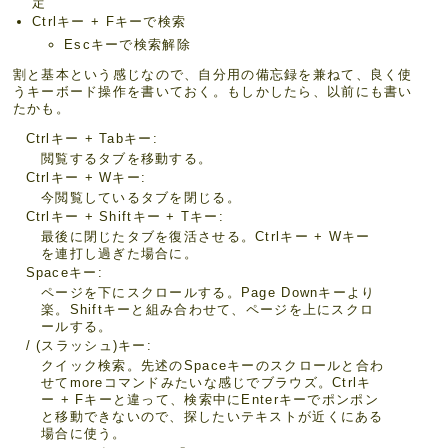
定
Ctrlキー + Fキーで検索
Escキーで検索解除
割と基本という感じなので、自分用の備忘録を兼ねて、良く使
うキーボード操作を書いておく。もしかしたら、以前にも書い
たかも。
Ctrlキー + Tabキー
閲覧するタブを移動する。
Ctrlキー + Wキー
今閲覧しているタブを閉じる。
Ctrlキー + Shiftキー + Tキー
最後に閉じたタブを復活させる。Ctrlキー + Wキー
を連打し過ぎた場合に。
Spaceキー
ページを下にスクロールする。Page Downキーより
楽。Shiftキーと組み合わせて、ページを上にスクロ
ールする。
/ (スラッシュ)キー
クイック検索。先述のSpaceキーのスクロールと合わ
せてmoreコマンドみたいな感じでブラウズ。Ctrlキ
ー + Fキーと違って、検索中にEnterキーでポンポン
と移動できないので、探したいテキストが近くにある
場合に使う。