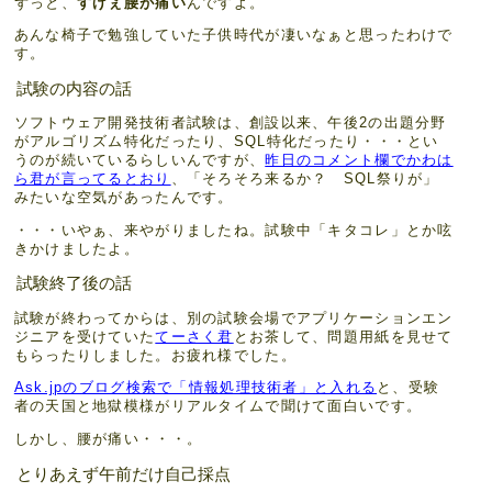
ずっと、
すげぇ腰が痛い
んですよ。
あんな椅子で勉強していた子供時代が凄いなぁと思ったわけで
す。
試験の内容の話
ソフトウェア開発技術者試験は、創設以来、午後2の出題分野
がアルゴリズム特化だったり、SQL特化だったり・・・とい
うのが続いているらしいんですが、
昨日のコメント欄でかわは
ら君が言ってるとおり
、「そろそろ来るか？ SQL祭りが」
みたいな空気があったんです。
・・・いやぁ、来やがりましたね。試験中「キタコレ」とか呟
きかけましたよ。
試験終了後の話
試験が終わってからは、別の試験会場でアプリケーションエン
ジニアを受けていた
てーさく君
とお茶して、問題用紙を見せて
もらったりしました。お疲れ様でした。
Ask.jpのブログ検索で「情報処理技術者」と入れる
と、受験
者の天国と地獄模様がリアルタイムで聞けて面白いです。
しかし、腰が痛い・・・。
とりあえず午前だけ自己採点