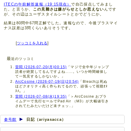
ITECの午前解答速報（19:15現在）
で自己採点してみまし
た。と言うか、
この見難さは嫌がらせとしか思えない
んです
が、その辺はユーザスタイルシートとかでどうにか。
結果は80問中67問正解でした。速報なので、今後プラスマイ
ナス誤差は3問くらいありそうです。
[
ツッコミを入れる
]
最
近のツッコミ
雷悶 (2026-07-20(月)00:15)
「マジで全中年ジャンプ
読者が絶賛してるんですよね……。いつか時間確保し
て一気見するしかないか。」
ArcCosine (2026-07-19(日)20:54)
「Bleachは死ぬ
ほどクオリティ高く作られてるので、頑張って視聴ｵﾇ
ﾇﾒ。」
雷悶 (2026-07-08(水)19:35)
「＞ArcCosine おプラ
イムデーで先行セールでPad Air （M3）が大幅値引き
されてたみたいだけど未チェッ..」
参号館
日記（ariyasacca）