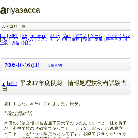
a
riyasacca
カテゴリ一覧
Biz
|
FIRE
|
SF
|
Software
|
tDiary
|
Web
|
アニメ
|
ゲーム
|
サバティカル
|
スポーツ
|
マンガ
|
ミステリ
|
メタル
|
健康
|
投資
|
携帯
|
時事ネタ
|
死
生観
|
資格
|
雑記
2005-10-16 (日)
[
長年日記
]
[
] 平成17年度秋期 情報処理技術者試験当
雑記
▼
日
疲れました。本当に疲れました。腰が。
試験会場の話
今回の試験会場が名古屋工業大学だったんですけど、机と椅子
が、小中学校の頃教室で使っていたような、背もたれ90度立
ってる！ という仕様だったんですよ。お陰でお昼くらいから