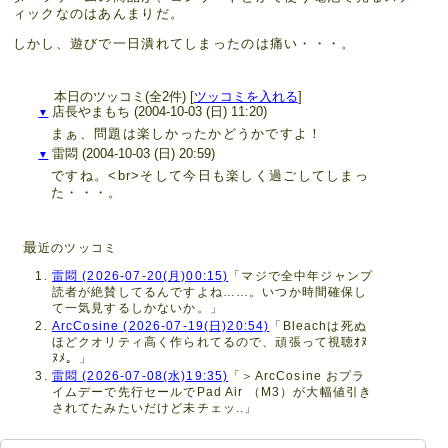
ィックなのはあんまりだ。
しかし、遊びで一日潰れてしまったのは痛い・・・。
本日のツッコミ(全2件) [
ツッコミを入れる
]
店長やまもち
(2004-10-03 (日) 11:20)
▼
まぁ、問題は楽しかったかどうかですよ！
雷悶
(2004-10-03 (日) 20:59)
▼
ですね。<br>そして今日も楽しく過ごしてしまっ
た・・・。
最
近のツッコミ
雷悶 (2026-07-20(月)00:15)
「マジで全中年ジャンプ
読者が絶賛してるんですよね……。いつか時間確保し
て一気見するしかないか。」
ArcCosine (2026-07-19(日)20:54)
「Bleachは死ぬ
ほどクオリティ高く作られてるので、頑張って視聴ｵﾇ
ﾇﾒ。」
雷悶 (2026-07-08(水)19:35)
「＞ArcCosine おプラ
イムデーで先行セールでPad Air （M3）が大幅値引き
されてたみたいだけど未チェッ..」