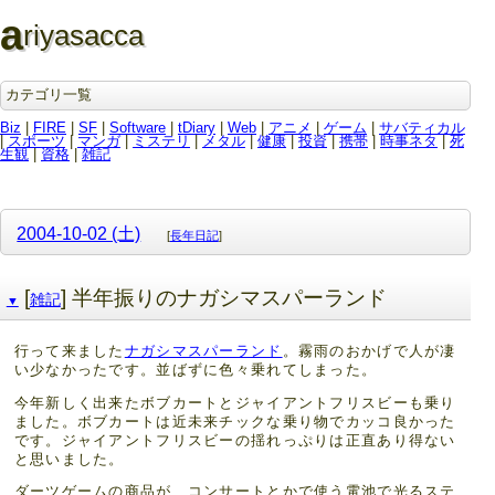
a
riyasacca
カテゴリ一覧
Biz
|
FIRE
|
SF
|
Software
|
tDiary
|
Web
|
アニメ
|
ゲーム
|
サバティカル
|
スポーツ
|
マンガ
|
ミステリ
|
メタル
|
健康
|
投資
|
携帯
|
時事ネタ
|
死
生観
|
資格
|
雑記
2004-10-02 (土)
[
長年日記
]
[
] 半年振りのナガシマスパーランド
雑記
▼
行って来ました
ナガシマスパーランド
。霧雨のおかげで人が凄
い少なかったです。並ばずに色々乗れてしまった。
今年新しく出来たボブカートとジャイアントフリスビーも乗り
ました。ボブカートは近未来チックな乗り物でカッコ良かった
です。ジャイアントフリスビーの揺れっぷりは正直あり得ない
と思いました。
ダーツゲームの商品が、コンサートとかで使う電池で光るステ