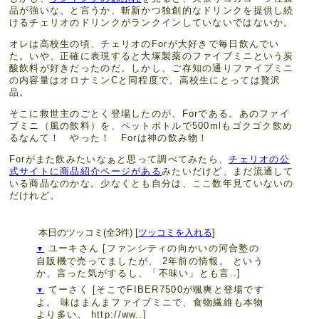
品が強いな。と言うか、斬新かつ独創的なドリンクを提供し続
けるチェリオのドリンクがランクインしていないではないか。
オレは高校生の頃、チェリオのForが大好きで毎日飲んでい
た。いや、正確に表現すると大塚製薬のファイブミニという炭
酸飲料が好きだったのだ。しかし、ご存知の通りファイブミニ
の内容量はオロナミンCと同程度で、高校生にとっては贅沢
品。
そこに救世主のごとく登場したのが、Forである。あのファイ
ブミニ（風の飲料）を、ペットボトルで500mlもゴクゴク飲め
るなんて！ やった！ Forは神の飲み物！
Forがまた飲みたいなぁと思って調べてみたら、
チェリオの公
式サイトに商品紹介ページがある
みたいだけど、まだ流通して
いる商品なのかな。少なくとも自分は、ここ数年見ていないの
だけれど。
本日のツッコミ(全3件) [
ツッコミを入れる
]
ユーキさん
[ファンシティの向かいの河合塾の
▼
自販機で売ってましたが、 2年前の情報。 という
か、言った気がするし、「不味い」とも言..]
てーさく
[そこでFIBER7500が颯爽と登場です
▼
よ。 味はまんまファイブミニで、食物繊維も本物
より多い。 http://ww..]