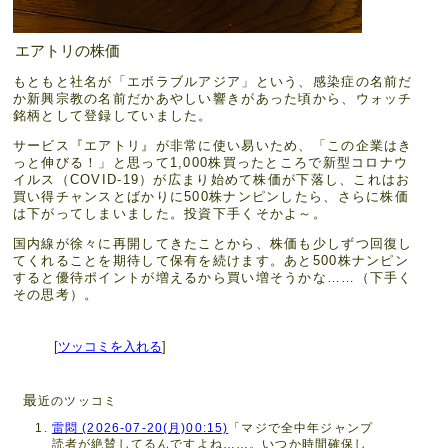
エアトリの株価
もともと社名が「エボラブルアジア」という、感染症の名前だ
か新興宗教の名前だかあやしい響きがあった頃から、ウォッチ
銘柄として登録していました。
サービス『エアトリ』が非常に使い易いため、「この企業はき
っと伸びる！」と思って1,000株買ったところで新型コロナウ
イルス（COVID-19）が広まり始めて株価が下落し、これはお
買い得チャンスとばかりに500株ナンピンしたら、さらに株価
は下がってしまいました。投資下手くそかよ～。
国内線が徐々に再開してきたことから、株価も少しずつ回復し
てくれることを期待して保有を続けます。あと500株ナンピン
すると優待ポイントが増えるから買い増そうかな……（下手く
その思考）。
[
ツッコミを入れる
]
最
近のツッコミ
雷悶 (2026-07-20(月)00:15)
「マジで全中年ジャンプ
読者が絶賛してるんですよね……。いつか時間確保し