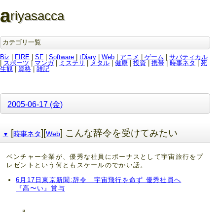
a
riyasacca
カテゴリ一覧
Biz
|
FIRE
|
SF
|
Software
|
tDiary
|
Web
|
アニメ
|
ゲーム
|
サバティカル
|
スポーツ
|
マンガ
|
ミステリ
|
メタル
|
健康
|
投資
|
携帯
|
時事ネタ
|
死
生観
|
資格
|
雑記
2005-06-17 (金)
[
][
] こんな辞令を受けてみたい
時事ネタ
Web
▼
ベンチャー企業が、優秀な社員にボーナスとして宇宙旅行をプ
レゼントという何ともスケールのでかい話。
6月17日東京新聞:辞令 宇宙飛行を命ず 優秀社員へ
『高〜い』賞与