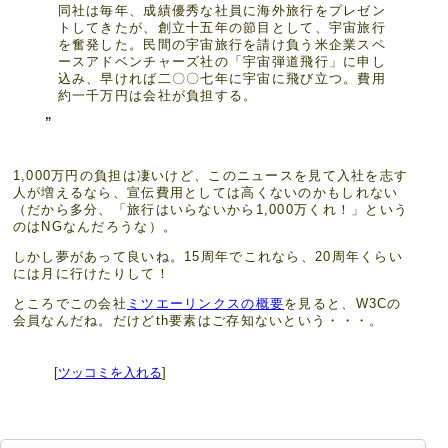
同社は毎年、成績優秀な社員に海外旅行をプレゼン
トしてきたが、創立十五年の節目として、宇宙旅行
を奮発した。民間の宇宙旅行を請け負う米企業スペ
ースアドベンチャーズ社の「宇宙弾道飛行」に申し
込み、早ければ二〇〇七年に宇宙に飛び立つ。費用
約一千万円は会社が負担する。
1,000万円の負担は凄いけど、このニュースを見て入社を志す
人が増えるなら、宣伝費用としては高くないのかもしれない
（だから多分、「旅行はいらないから1,000万くれ！」という
のはNGなんだろうな）。
しかし夢があって良いね。15周年でこれなら、20周年くらい
には月に行けたりして！
ところでこの会社
ミツエーリンクスの概要
を見ると、W3Cの
会員なんだね。だけどth要素はご存知ないという・・・。
[
ツッコミを入れる
]